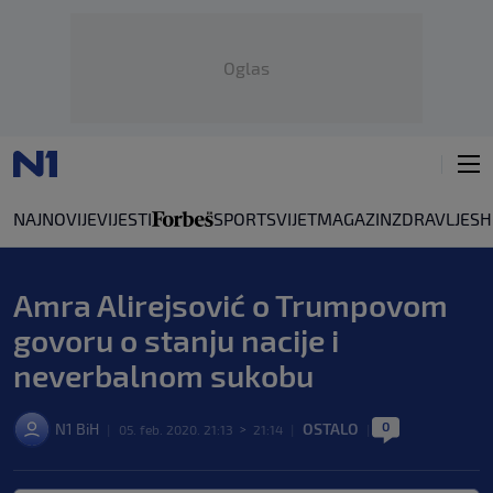
Oglas
NAJNOVIJE
VIJESTI
SPORT
SVIJET
MAGAZIN
ZDRAVLJE
SH
Amra Alirejsović o Trumpovom
govoru o stanju nacije i
neverbalnom sukobu
0
N1 BiH
OSTALO
|
05. feb. 2020. 21:13
>
21:14
|
|