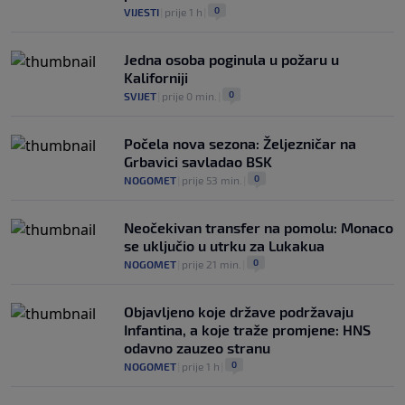
0
VIJESTI
|
prije 1 h
|
Jedna osoba poginula u požaru u
Kaliforniji
0
SVIJET
|
prije 0 min.
|
Počela nova sezona: Željezničar na
Grbavici savladao BSK
0
NOGOMET
|
prije 53 min.
|
Neočekivan transfer na pomolu: Monaco
se uključio u utrku za Lukakua
0
NOGOMET
|
prije 21 min.
|
Objavljeno koje države podržavaju
Infantina, a koje traže promjene: HNS
odavno zauzeo stranu
0
NOGOMET
|
prije 1 h
|