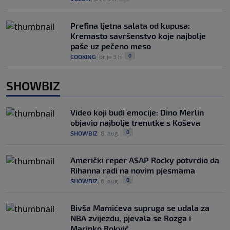
Prefina ljetna salata od kupusa:
Kremasto savršenstvo koje najbolje
paše uz pečeno meso
0
COOKING
|
prije 3 h
|
SHOWBIZ
Video koji budi emocije: Dino Merlin
objavio najbolje trenutke s Koševa
0
SHOWBIZ
|
6. aug.
|
Američki reper A$AP Rocky potvrdio da
Rihanna radi na novim pjesmama
0
SHOWBIZ
|
6. aug.
|
Bivša Mamićeva supruga se udala za
NBA zvijezdu, pjevala se Rozga i
Marinko Rokvić