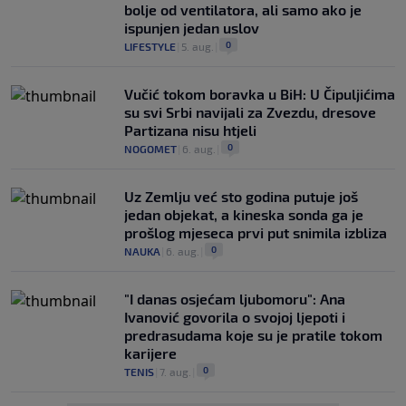
bolje od ventilatora, ali samo ako je
ispunjen jedan uslov
0
LIFESTYLE
|
5. aug.
|
Vučić tokom boravka u BiH: U Čipuljićima
su svi Srbi navijali za Zvezdu, dresove
Partizana nisu htjeli
0
NOGOMET
|
6. aug.
|
Uz Zemlju već sto godina putuje još
jedan objekat, a kineska sonda ga je
prošlog mjeseca prvi put snimila izbliza
0
NAUKA
|
6. aug.
|
"I danas osjećam ljubomoru": Ana
Ivanović govorila o svojoj ljepoti i
predrasudama koje su je pratile tokom
karijere
0
TENIS
|
7. aug.
|