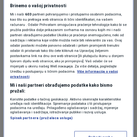
Brinemo o vašoj privatnosti
Mi i naši
603
partneri pohranjujemo i pristupamo osobnim podacima,
kao što su pretraga web stranica ili lični identifikatori, na vašem
računaru . Odabir Prihvatam omogućava praćenje tehnologije kako bi se
pružila podrška dolje prikazanim svrhama na osnovu kojih mi i naši
Više tema kao što je ova?
partneri obrađujemo podatke Ukoliko je praćenje onemogućeno, neki od
sadržaja i reklama koje vidite možda neće biti relevantni za vas. Ovaj
odabir postavki možete ponovno odabrati i pritom promijeniti trenutni
AMRA ALIREJSOVIĆ
DONALD TRUMP
VOA
odabir ili pristanak tako što ćete kliknuti na Upravljaj željenim
postavkama link na dnu ove web stranice [ili plutajuću ikonu u donjem
lijevom dijelu web stranice, ako je primjenjivo]. Vaš odabir će se
mijenjati u okviru našeg Wеб локација. Za više detalja, pogledajte
Uredbu o postupanju s ličnim podacima.
Više informacija o vašoj
privatnosti
Mi i naši partneri obrađujemo podatke kako bismo
pružali:
Koristite podatke o tačnoj geolokaciji. Aktivno skenirajte karakteristike
Oglas
uređaja radi identifikacije. Spremanje podataka i/ili pristupanje
podacima na uređaju. Prilagođeno oglašavanje i sadržaj, mjerenje
oglašavanja i sadržaja, istraživanje publike i razvoj usluga.
Spisak partnera (pružalaca usluga)