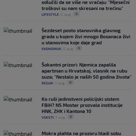
odlučili da se više ne vraćaju: "Mjesečni
troškovi su nam skresani na trećinu"
0
LIFESTYLE
|
5. aug.
|
Šezdeset posto stanovnika glavnog
grada u kojem živi mnogo Bosanaca živi
u stanovima koje daje grad
0
EKONOMIJA
|
5. aug.
|
Šokantni prizori: Njemica zapalila
apartman u Hrvatskoj, vlasnik na rubu
suza; "Nestalo je naših 50 godina života"
0
REGIJA
|
7. aug.
|
Ko ruši jedinstveni policijski sistem
FBiH? NS Mostar prozvala institucije
HNK, ZHK i Kantona 10
0
VIJESTI
|
7. aug.
|
Mokra plahta na prozoru hladi sobu