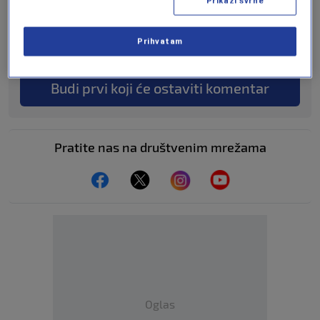
Prikaži svrhe
KAKVO JE TVOJE MIŠLJENJE O OVOME?
Prihvatam
Učestvuj u diskusiji ili pročitaj komentare
Budi prvi koji će ostaviti komentar
Pratite nas na društvenim mrežama
Oglas