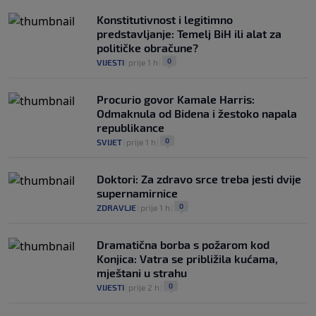
Konstitutivnost i legitimno
predstavljanje: Temelj BiH ili alat za
političke obračune?
0
VIJESTI
|
prije 1 h
|
Procurio govor Kamale Harris:
Odmaknula od Bidena i žestoko napala
republikance
0
SVIJET
|
prije 1 h
|
Doktori: Za zdravo srce treba jesti dvije
supernamirnice
0
ZDRAVLJE
|
prije 1 h
|
Dramatična borba s požarom kod
Konjica: Vatra se približila kućama,
mještani u strahu
0
VIJESTI
|
prije 2 h
|