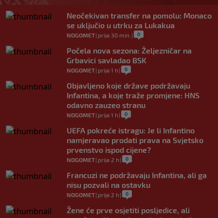
Neočekivan transfer na pomolu: Monaco
se uključio u utrku za Lukakua
0
NOGOMET
|
prije 30 min.
|
Počela nova sezona: Željezničar na
Grbavici savladao BSK
0
NOGOMET
|
prije 1 h
|
Objavljeno koje države podržavaju
Infantina, a koje traže promjene: HNS
odavno zauzeo stranu
0
NOGOMET
|
prije 1 h
|
UEFA pokreće istragu: Je li Infantino
namjeravao prodati prava na Svjetsko
prvenstvo ispod cijene?
0
NOGOMET
|
prije 2 h
|
Francuzi ne podržavaju Infantina, ali ga
nisu pozvali na ostavku
0
NOGOMET
|
prije 2 h
|
Žene će prve osjetiti posljedice, ali