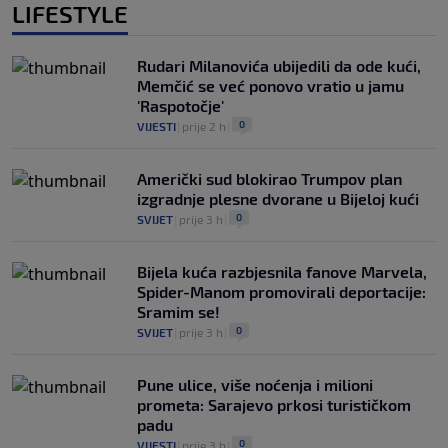
LIFESTYLE
Rudari Milanovića ubijedili da ode kući,
Memčić se već ponovo vratio u jamu
'Raspotočje'
0
VIJESTI
|
prije 2 h
|
Američki sud blokirao Trumpov plan
izgradnje plesne dvorane u Bijeloj kući
0
SVIJET
|
prije 3 h
|
Bijela kuća razbjesnila fanove Marvela,
Spider-Manom promovirali deportacije:
Sramim se!
0
SVIJET
|
prije 3 h
|
Pune ulice, više noćenja i milioni
prometa: Sarajevo prkosi turističkom
padu
0
VIJESTI
|
prije 3 h
|