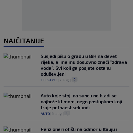
NAJČITANIJE
Susjedi pišu o gradu u BiH na devet
rijeka, a ime mu doslovno znači "zdrava
voda": Svi koji ga posjete ostanu
oduševljeni
0
LIFESTYLE
|
7. aug.
|
Auto koje stoji na suncu ne hladi se
najbrže klimom, nego postupkom koji
traje petnaest sekundi
0
AUTO
|
6. aug.
|
Penzioneri otišli na odmor u Italiju i