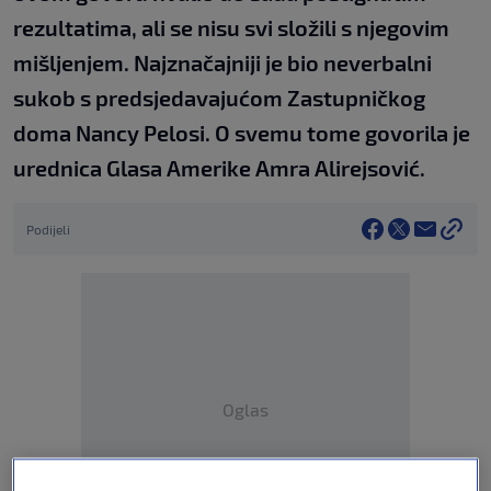
rezultatima, ali se nisu svi složili s njegovim
mišljenjem. Najznačajniji je bio neverbalni
sukob s predsjedavajućom Zastupničkog
doma Nancy Pelosi. O svemu tome govorila je
urednica Glasa Amerike Amra Alirejsović.
Podijeli
Oglas