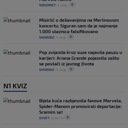
0
NOGOMET
|
5. aug.
|
Misirlić o dešavanjima na Merlinovom
koncertu: Siguran sam da je najmanje
1.000 ulaznica falsifikovano
0
SHOWBIZ
|
5. aug.
|
Pop zvijezda kroz suze najavila pauzu u
karijeri: Ariana Grande pojasnila zašto
se povlači iz javnog života
0
SHOWBIZ
|
4. aug.
|
N1 KVIZ
Bijela kuća razbjesnila fanove Marvela,
Spider-Manom promovirali deportacije:
Sramim se!
0
SVIJET
|
prije 1 h
|