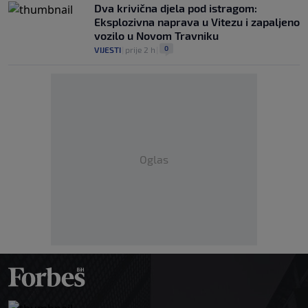
Dva krivična djela pod istragom:
Eksplozivna naprava u Vitezu i zapaljeno
vozilo u Novom Travniku
0
VIJESTI
|
prije 2 h
|
Oglas