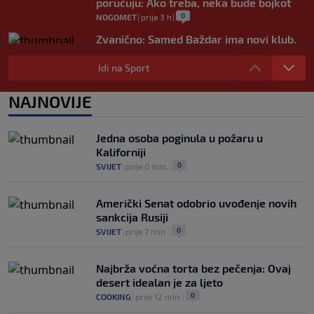
poručuju: Ako treba, neka bude bojkot
0
NOGOMET
|
prije 3 h
|
Zvanično: Samed Baždar ima novi klub,
zadužio broj sa velikom "težinom"
Idi na Sport
0
NOGOMET
|
prije 5 h
|
Prije nekoliko godina zaludjela je
NAJNOVIJE
internet, a onda nestala iz javnosti: Svi
se pitaju gdje je i šta radi (VIDEO)
0
OSTALI SPORTOVI
|
prije 5 h
|
Jedna osoba poginula u požaru u
Kaliforniji
0
SVIJET
|
prije 0 min.
|
Američki Senat odobrio uvođenje novih
sankcija Rusiji
0
SVIJET
|
prije 7 min.
|
Najbrža voćna torta bez pečenja: Ovaj
desert idealan je za ljeto
0
COOKING
|
prije 12 min.
|