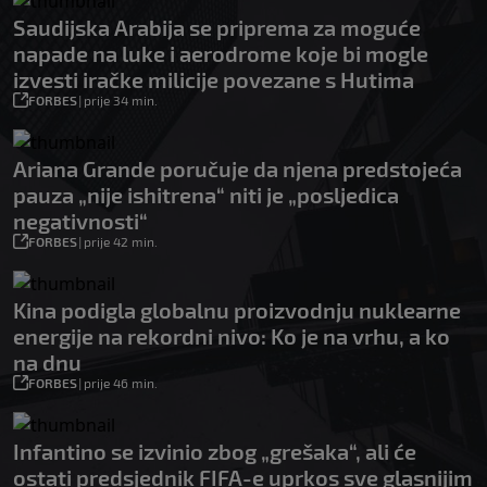
Saudijska Arabija se priprema za moguće
napade na luke i aerodrome koje bi mogle
izvesti iračke milicije povezane s Hutima
FORBES
|
prije 34 min.
Ariana Grande poručuje da njena predstojeća
pauza „nije ishitrena“ niti je „posljedica
negativnosti“
FORBES
|
prije 42 min.
Kina podigla globalnu proizvodnju nuklearne
energije na rekordni nivo: Ko je na vrhu, a ko
na dnu
FORBES
|
prije 46 min.
Infantino se izvinio zbog „grešaka“, ali će
ostati predsjednik FIFA-e uprkos sve glasnijim