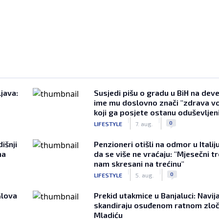
java:
Susjedi pišu o gradu u BiH na devet
ime mu doslovno znači "zdrava vo
koji ga posjete ostanu oduševljen
|
|
0
LIFESTYLE
7. aug.
išnji
Penzioneri otišli na odmor u Italiju 
na
da se više ne vraćaju: "Mjesečni t
nam skresani na trećinu"
|
|
0
LIFESTYLE
5. aug.
Glova
Prekid utakmice u Banjaluci: Navij
skandiraju osuđenom ratnom zloč
Mladiću