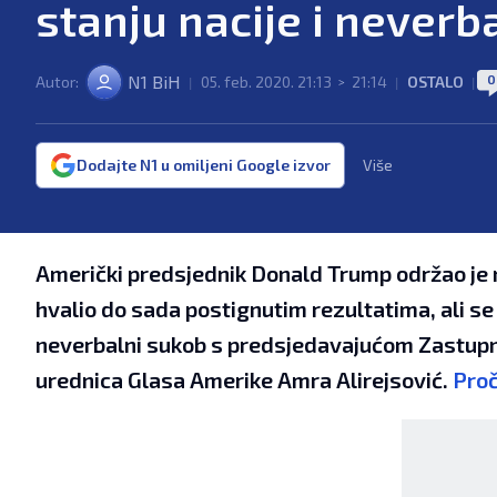
stanju nacije i never
0
N1 BiH
Autor:
05. feb. 2020. 21:13
21:14
OSTALO
|
>
|
|
Dodajte N1 u omiljeni Google izvor
Više
Američki predsjednik Donald Trump održao je n
hvalio do sada postignutim rezultatima, ali se n
neverbalni sukob s predsjedavajućom Zastupn
urednica Glasa Amerike Amra Alirejsović.
Proč