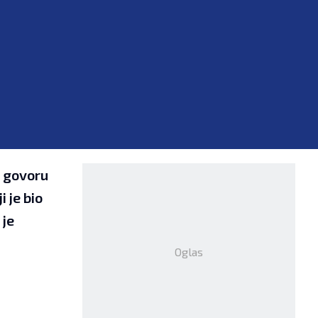
m govoru
 je bio
 je
Oglas