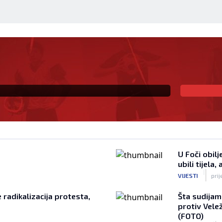
tnikom u elitu otvorio
otpor Pod Bijelim
U Foči obilj
ubili tijela,
|
VIJESTI
prij
e radikalizacija protesta,
Šta sudijam
protiv Vele
(FOTO)