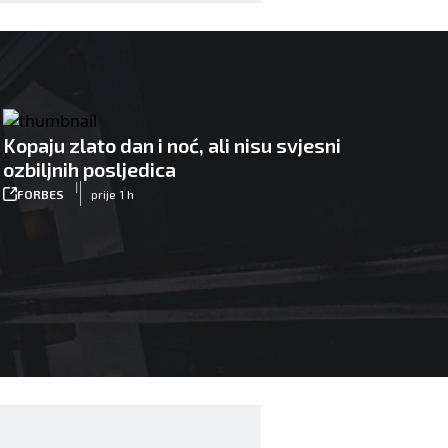
Kopaju zlato dan i noć, ali nisu svjesni
ozbiljnih posljedica
|
FORBES
prije 1 h