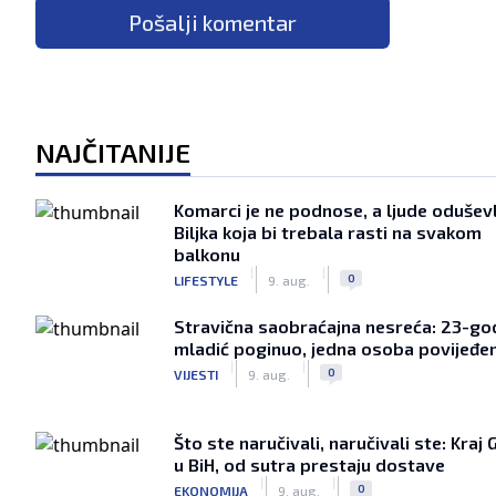
Pošalji komentar
NAJČITANIJE
Komarci je ne podnose, a ljude oduševl
Biljka koja bi trebala rasti na svakom
balkonu
|
|
0
LIFESTYLE
9. aug.
Stravična saobraćajna nesreća: 23-god
mladić poginuo, jedna osoba povijeđe
|
|
0
VIJESTI
9. aug.
Što ste naručivali, naručivali ste: Kraj 
u BiH, od sutra prestaju dostave
|
|
0
EKONOMIJA
9. aug.