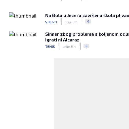
Na Đolu u Jezeru završena škola pliv
|
|
0
VIJESTI
prije 3 h
Sinner zbog problema s koljenom odust
igrati ni Alcaraz
|
|
0
TENIS
prije 3 h