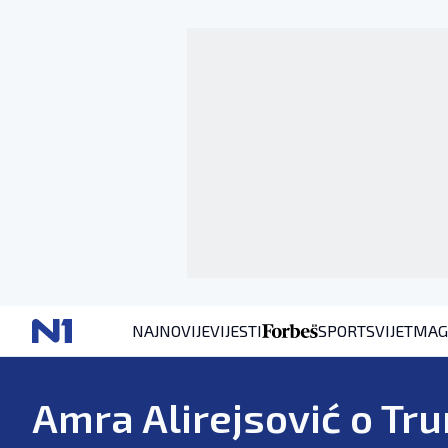
NAJNOVIJE
VIJESTI
SPORT
SVIJET
MAG
Amra Alirejsović o T