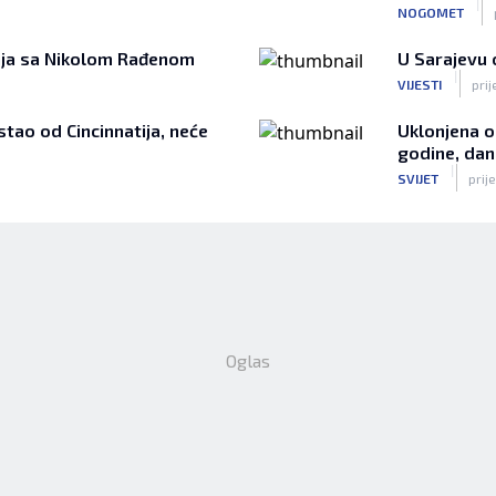
|
NOGOMET
anja sa Nikolom Rađenom
U Sarajevu 
|
VIJESTI
prij
ao od Cincinnatija, neće
Uklonjena o
godine, dan
|
SVIJET
prije
Oglas