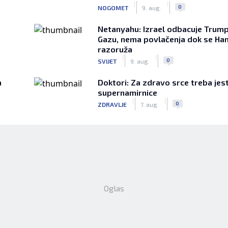
|
|
0
NOGOMET
9. aug.
Netanyahu: Izrael odbacuje Trump
Gazu, nema povlačenja dok se Ha
razoruža
|
|
0
SVIJET
9. aug.
a
Doktori: Za zdravo srce treba jest
supernamirnice
|
|
0
ZDRAVLJE
7. aug.
Oglas