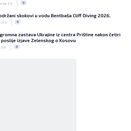
|
Luci, meč obilježio i veliki prekid
0
prije 2 h
|
|
0
NOGOMET
prije 2 h
održani skokovi u vodu Bentbaša Cliff Diving 2026.
Veliki povratak u Pariz: Lucas Digne
|
ponovo u PSG-u nakon deset godina
0
e 3 h
|
|
0
NOGOMET
prije 2 h
gromna zastava Ukrajine iz centra Prištine nakon četiri
Hajduku na Poljudu sudi Nijemac
 poslije izjave Zelenskog o Kosovu
poznat po lijepom potezu: Prvi je
|
zaustavio utakmicu zbog pauze za
0
 3 h
iftar
|
|
0
NOGOMET
prije 2 h
Asistencija iz auta kakva se rijetko
viđa: Napravio salto pa savršeno
pronašao saigrača (VIDEO)
|
|
0
NOGOMET
prije 2 h
Preminula jedna od najvećih trenerskih
legendi NBA lige
|
|
0
KOŠARKA
prije 3 h