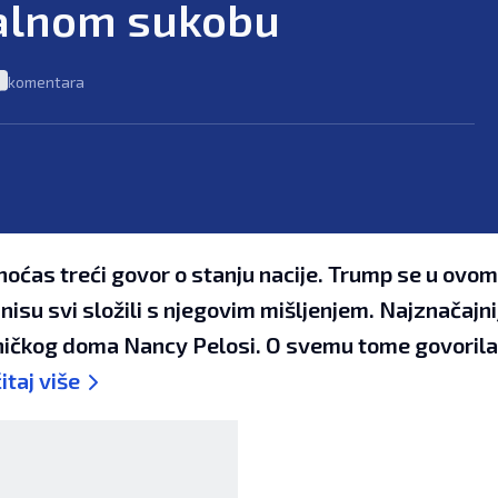
PODCAST
balnom sukobu
N1 SPECIJAL
komentara
FENOMENI
NEISTRAŽENO
VIRALNO
FOTO
oćas treći govor o stanju nacije. Trump se u ovo
PROMO
isu svi složili s njegovim mišljenjem. Najznačajniji
ičkog doma Nancy Pelosi. O svemu tome govorila
VIDEO
itaj više