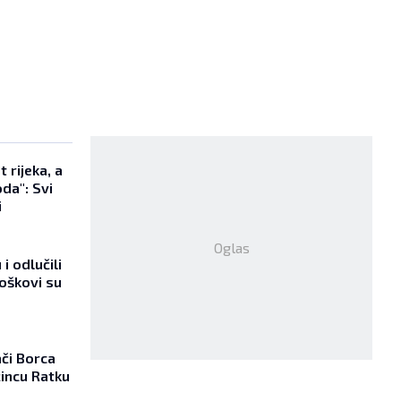
 rijeka, a
da": Svi
i
Oglas
i odlučili
roškovi su
ači Borca
incu Ratku