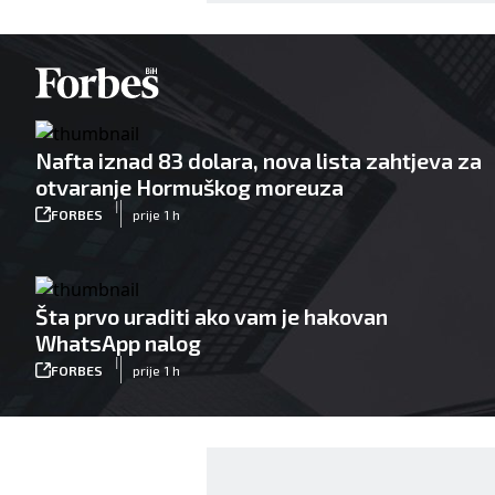
Nafta iznad 83 dolara, nova lista zahtjeva za
otvaranje Hormuškog moreuza
|
FORBES
prije 1 h
Šta prvo uraditi ako vam je hakovan
WhatsApp nalog
|
FORBES
prije 1 h