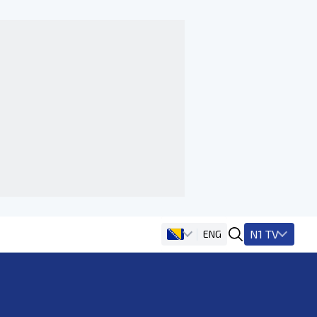
N1 TV
ENG