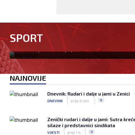
Zrinjski pobjedom nad povra
sezonu: Čelik pružio snažan 
SPORT
brijegom
|
|
0
NOGOMET
prije 9 min.
NAJNOVIJE
Dnevnik: Rudari i dalje u jami u Zenici
|
|
0
DNEVNIK
prije 0 min.
Zenički rudari i dalje u jami: Sutra kreć
silaze i predstavnici sindikata
|
|
0
VIJESTI
prije 1 h