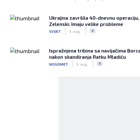
Ukrajina završila 40-dnevnu operaciju,
Zelenski: Imaju velike probleme
|
|
0
SVIJET
9. aug.
Ispražnjena tribina sa navijačima Borc
nakon skandiranja Ratku Mladiću
|
|
0
NOGOMET
9. aug.