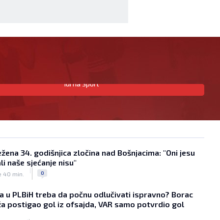
Idi na Sport
Haos nakon derbija u Skoplju:
Fudbaleri se potukli na terenu (VIDEO)
|
|
0
NOGOMET
prije 1 h
Prepoznajete li fudbalsku
superzvijezdu? Ovako se maskirao
kako ga ne bi prepoznali na avionu
ežena 34. godišnjica zločina nad Bošnjacima: "Oni jesu
|
|
0
 ali naše sjećanje nisu"
NOGOMET
prije 1 h
|
Plaćen 100 miliona, pa zbog dopinga
0
e 40 min.
propustio godinu i osam mjeseci: Sada
se konačno oglasio
a u PLBiH treba da počnu odlučivati ispravno? Borac
|
|
0
ža postigao gol iz ofsajda, VAR samo potvrdio gol
NOGOMET
prije 1 h
Borac ubjedljiv protiv Veleža u Banjoj