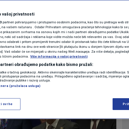
san sporazum o
KOLUMNE
kciji, ali uz
 vašoj privatnosti
3
partneri pohranjujemo i pristupamo osobnim podacima, kao što su pretraga web stran
a sa hrvatske strane
PODCAST
ori, na vašem računaru . Odabir Prihvatam omogućava praćenje tehnologije kako bi se 
je prikazanim svrhama na osnovu kojih mi i naši partneri obrađujemo podatke Ukoliko
 neki od sadržaja i reklama koje vidite možda neće biti relevantni za vas. Ovaj odab
N1 SPECIJAL
no odabrati i pritom promijeniti trenutni odabir ili pristanak tako što ćete kliknuti na U
0
VIDEO
komentara
|
|
tavkama link na dnu ove web stranice [ili plutajuću ikonu u donjem lijevom dijelu we
FENOMENI
vo]. Vaš odabir će se mijenjati u okviru našeg Wеб локација. Za više detalja, pogledaj
s ličnim podacima.
Više informacija o vašoj privatnosti
NEISTRAŽENO
 partneri obrađujemo podatke kako bismo pružali:
Više
datke o tačnoj geolokaciji. Aktivno skenirajte karakteristike uređaja radi identifikacije.
VIRALNO
ili pristupanje podacima na uređaju. Prilagođeno oglašavanje i sadržaj, mjerenje ogl
traživanje publike i razvoj usluga.
tnera (pružalaca usluga)
FOTO
PROMO
ži svrhe
Pri
VIDEO