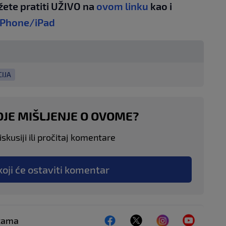
žete pratiti UŽIVO na
ovom linku
kao i
iPhone/iPad
IJA
OJE MIŠLJENJE O OVOME?
skusiji ili pročitaj komentare
koji će ostaviti komentar
ežama