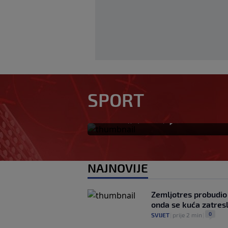
Predsjednik FIFA-e
SPORT
UEFA platila navod
0
NOGOMET
|
prije 21 min
|
NAJNOVIJE
Zemljotres probudio 
onda se kuća zatres
0
SVIJET
|
prije 2 min
|