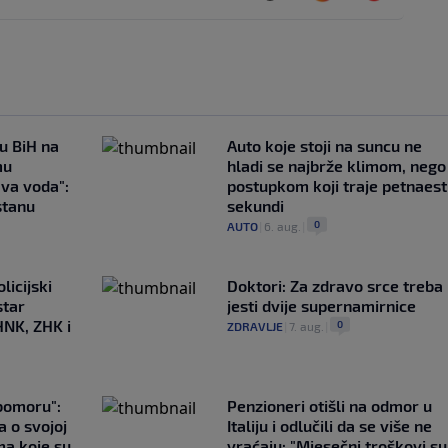
 u BiH na
Auto koje stoji na suncu ne
mu
hladi se najbrže klimom, nego
ava voda":
postupkom koji traje petnaest
stanu
sekundi
0
AUTO
|
6. aug.
|
licijski
Doktori: Za zdravo srce treba
star
jesti dvije supernamirnice
HNK, ZHK i
0
ZDRAVLJE
|
7. aug.
|
ubomoru":
Penzioneri otišli na odmor u
a o svojoj
Italiju i odlučili da se više ne
ma koje su
vraćaju: "Mjesečni troškovi su