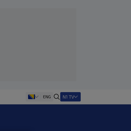
N1 TV
ENG