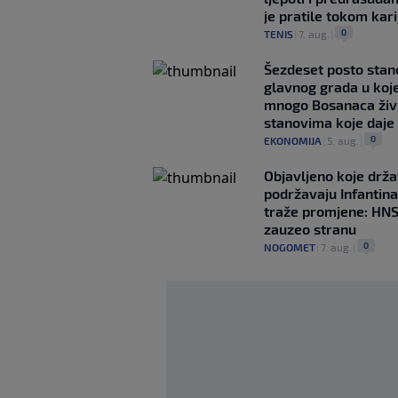
je pratile tokom kari
0
TENIS
|
7. aug.
|
Šezdeset posto stan
glavnog grada u koj
mnogo Bosanaca živ
stanovima koje daje
0
EKONOMIJA
|
5. aug.
|
Objavljeno koje drž
podržavaju Infantina
traže promjene: HN
zauzeo stranu
0
NOGOMET
|
7. aug.
|