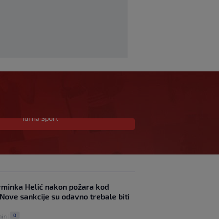
Idi na Sport
Novi igrač Millwalla
odmah postao hit:
Navijači poručuju da je
"stvoren za ovaj klub"
0
NOGOMET
|
prije 2 h
|
Skandal u Južnoj Koreji:
minka Helić nakon požara kod
Sudijama plaćali eskort
Nove sankcije su odavno trebale biti
dame i "masaže sa
sretnim završetkom"
0
min
|