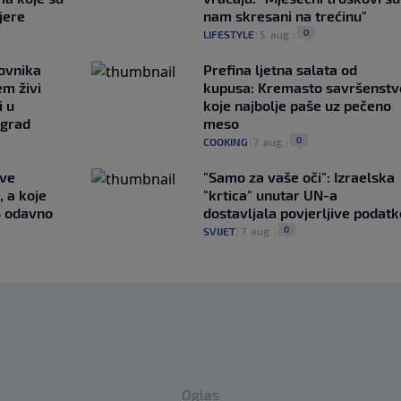
jere
nam skresani na trećinu"
0
LIFESTYLE
|
5. aug.
|
ovnika
Prefina ljetna salata od
em živi
kupusa: Kremasto savršenstv
i u
koje najbolje paše uz pečeno
 grad
meso
0
COOKING
|
7. aug.
|
ave
"Samo za vaše oči": Izraelska
, a koje
"krtica" unutar UN-a
S odavno
dostavljala povjerljive podatk
0
SVIJET
|
7. aug.
|
Oglas