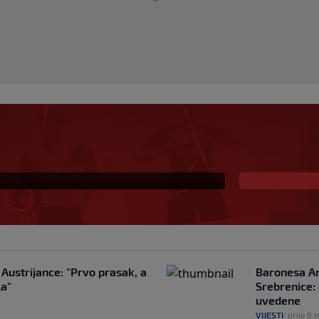
 negira tvrdnju da je
noj "ljubavnici"
Austrijance: "Prvo prasak, a
Baronesa Ar
la"
Srebrenice: 
uvedene
VIJESTI
|
prije 6 