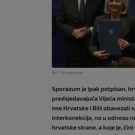
N1
/
Screenshot
Sporazum je ipak potpisan, hrv
predsjedavajuća Vijeća minist
ime Hrvatske i BiH obavezali 
interkonekcija, no u odnosu n
hrvatske strane, a koje je, čin