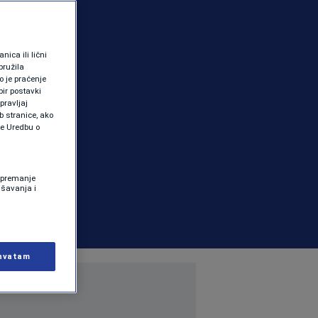
ica ili lični
pružila
 je praćenje
ir postavki
pravljaj
b stranice, ako
te Uredbu o
 Spremanje
ašavanja i
hvatam