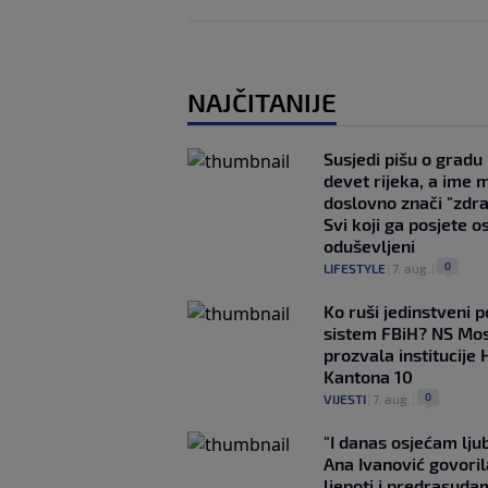
NAJČITANIJE
Susjedi pišu o gradu
devet rijeka, a ime 
doslovno znači "zdr
Svi koji ga posjete o
oduševljeni
0
LIFESTYLE
|
7. aug.
|
Ko ruši jedinstveni po
sistem FBiH? NS Mo
prozvala institucije 
Kantona 10
0
VIJESTI
|
7. aug.
|
"I danas osjećam lj
Ana Ivanović govoril
ljepoti i predrasuda