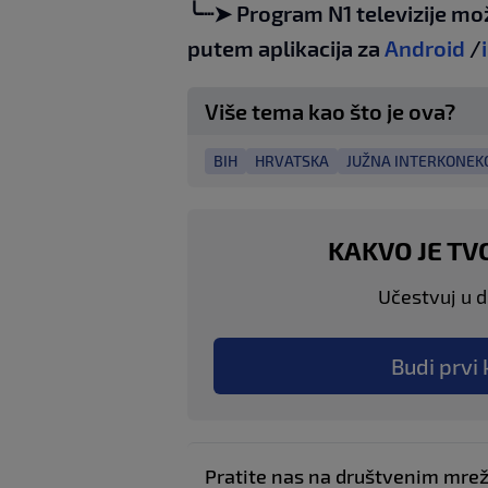
╰┈➤ Program N1 televizije mo
putem aplikacija za
Android
/
Više tema kao što je ova?
BIH
HRVATSKA
JUŽNA INTERKONEKC
KAKVO JE TV
Učestvuj u di
Budi prvi 
Pratite nas na društvenim mr