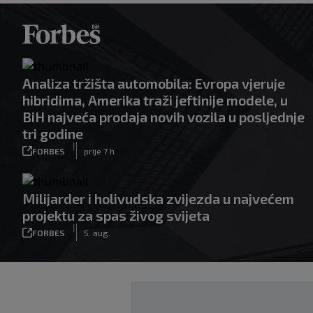
Analiza tržišta automobila: Evropa vjeruje
hibridima, Amerika traži jeftinije modele, u
BiH najveća prodaja novih vozila u posljednje
tri godine
|
FORBES
prije 7 h
Milijarder i holivudska zvijezda u najvećem
projektu za spas živog svijeta
|
FORBES
5. aug.