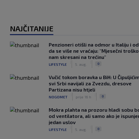
NAJČITANIJE
Penzioneri otišli na odmor u Italiju i odl
da se više ne vraćaju: "Mjesečni troško
nam skresani na trećinu"
|
|
0
LIFESTYLE
5. aug.
Vučić tokom boravka u BiH: U Čipuljići
svi Srbi navijali za Zvezdu, dresove
Partizana nisu htjeli
|
|
0
NOGOMET
prije 16 h
Mokra plahta na prozoru hladi sobu bo
od ventilatora, ali samo ako je ispunje
jedan uslov
|
|
0
LIFESTYLE
5. aug.