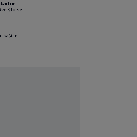
ikad ne
Sve što se
arkašice