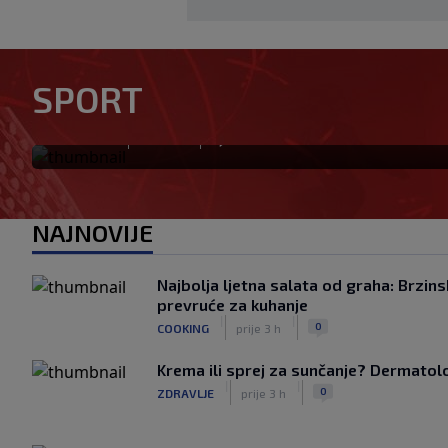
Tabaković riješio evropski m
SPORT
pobjedu (VIDEO)
|
|
0
NOGOMET
prije 2 h
NAJNOVIJE
Najbolja ljetna salata od graha: Brzins
prevruće za kuhanje
|
|
0
COOKING
prije 3 h
Krema ili sprej za sunčanje? Dermatolozi
|
|
0
ZDRAVLJE
prije 3 h