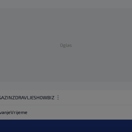
Oglas
AZIN
ZDRAVLJE
SHOWBIZ
KOLUMNE
vanje
Vrijeme