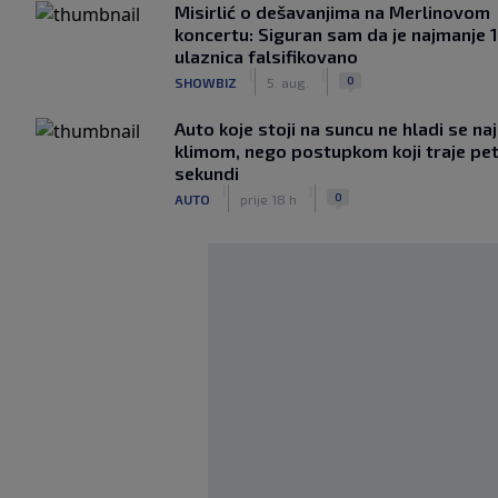
Misirlić o dešavanjima na Merlinovom
koncertu: Siguran sam da je najmanje 
ulaznica falsifikovano
|
|
0
SHOWBIZ
5. aug.
Auto koje stoji na suncu ne hladi se na
klimom, nego postupkom koji traje pe
sekundi
|
|
0
AUTO
prije 18 h