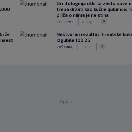
Ornitologinja otkrila zašto sove n
1.000
treba držati kao kućne ljubimce: "
priča o njima je neistina"
|
|
0
LIFESTYLE
4. aug.
jbrže
Nestvaran rezultat: Hrvatske koš
tnaest
izgubile 100:25
|
|
0
KOŠARKA
5. aug.
Oglas