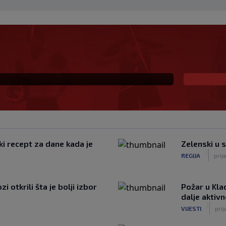
eč i Salzburgu donio
ki recept za dane kada je
Zelenski u 
|
REGIJA
prij
 otkrili šta je bolji izbor
Požar u Kla
dalje aktiv
|
VIJESTI
prij