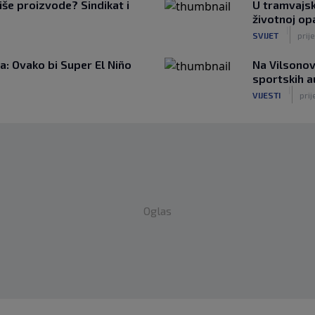
iše proizvode? Sindikat i
U tramvajsk
životnoj op
|
SVIJET
prij
: Ovako bi Super El Niño
Na Vilsonov
sportskih 
|
VIJESTI
prij
Oglas