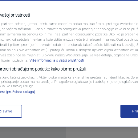
PODCAST
vić, novi
N1 SPECIJAL
vašoj privatnosti
a naroda Parlamenta
3
partneri pohranjujemo i pristupamo osobnim podacima, kao što su pretraga web stranica 
FENOMENI
ri, na vašem računaru . Odabir Prihvatam omogućava praćenje tehnologije kako bi se pruž
anim svrhama na osnovu kojih mi i naši partneri obrađujemo podatke Ukoliko je praćenj
 neki od sadržaja i reklama koje vidite možda neće biti relevantni za vas. Ovaj odabir p
NEISTRAŽENO
ati i pritom promijeniti trenutni odabir ili pristanak tako što ćete kliknuti na Upravljaj 
ink na dnu ove web stranice [ili plutajuću ikonu u donjem lijevom dijelu web stranice, a
komentara
VIRALNO
. Vaš odabir će se mijenjati u okviru našeg Wеб локација. Za više detalja, pogledajte Ure
s ličnim podacima.
Više informacija o vašoj privatnosti
FOTO
partneri obrađujemo podatke kako bismo pružali:
atke o tačnoj geolokaciji. Aktivno skenirajte karakteristike uređaja radi identifikacije. Sp
Doma naroda Parlamenta Federacije. Član Hrvatsk
PROMO
li pristupanje podacima na uređaju. Prilagođeno oglašavanje i sadržaj, mjerenje oglašavanj
publike i razvoj usluga.
 u ovom Domu
Pročitaj više
era (pružalaca usluga)
VIDEO
ži svrhe
Pr