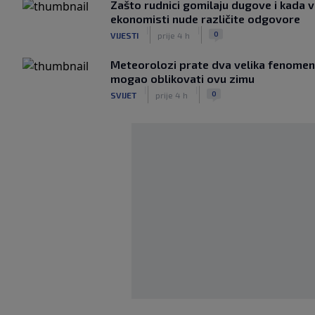
Zašto rudnici gomilaju dugove i kada v
ekonomisti nude različite odgovore
|
|
0
VIJESTI
prije 4 h
Meteorolozi prate dva velika fenomena
mogao oblikovati ovu zimu
|
|
0
SVIJET
prije 4 h