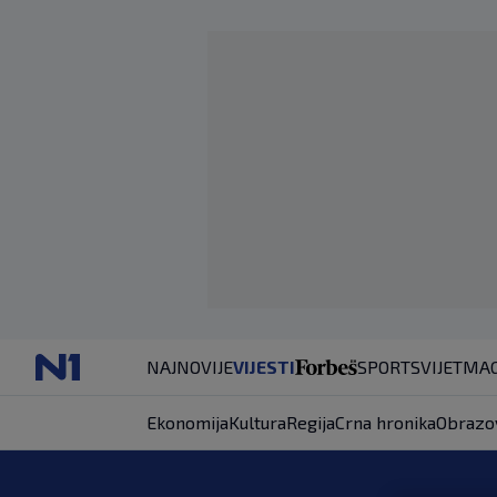
NAJNOVIJE
VIJESTI
SPORT
SVIJET
MAG
Ekonomija
Kultura
Regija
Crna hronika
Obrazo