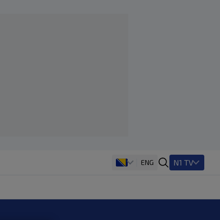
N1 TV
ENG