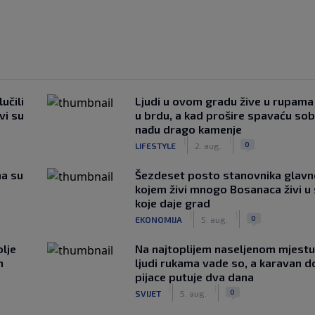
učili
Ljudi u ovom gradu žive u rupama
vi su
u brdu, a kad prošire spavaću so
nađu drago kamenje
|
|
0
LIFESTYLE
2. aug.
ma su
Šezdeset posto stanovnika glavn
kojem živi mnogo Bosanaca živi u
koje daje grad
|
|
0
EKONOMIJA
5. aug.
lje
Na najtoplijem naseljenom mjestu 
n
ljudi rukama vade so, a karavan d
pijace putuje dva dana
|
|
0
SVIJET
5. aug.