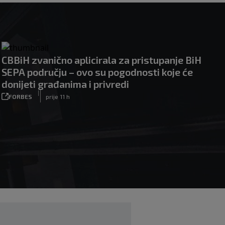
CBBiH zvanično aplicirala za pristupanje BiH
SEPA području – ovo su pogodnosti koje će
donijeti građanima i privredi
|
FORBES
prije 11 h