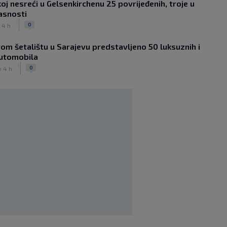
oj nesreći u Gelsenkirchenu 25 povrijeđenih, troje u
Sanjin Alihodžić protiv čečena Adama
asnosti
Tadushaeva – borba za WAKO PRO
|
titulu
0
e 4 h
|
|
0
OSTALI SPORTOVI
prije 5 h
om šetalištu u Sarajevu predstavljeno 50 luksuznih i
Arsenal ostaje praznih ruku: Vinícius
automobila
Júnior i Real Madrid postigli dogovor
|
|
|
0
0
e 4 h
NOGOMET
prije 5 h
Slavni klub potresa kriza: Kultni
stadion u Italiji bit će prazan na
početku sezone, navijači objavili rat
upravi
|
|
0
NOGOMET
prije 5 h
Izvinjenje s elementima prijetnje i
„gomila slabića“ u UEFA-i
|
|
0
NOGOMET
prije 6 h