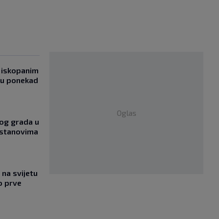
 iskopanim
bu ponekad
Oglas
og grada u
 stanovima
na svijetu
o prve