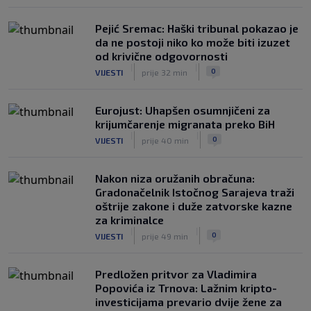
Pejić Sremac: Haški tribunal pokazao je
da ne postoji niko ko može biti izuzet
od krivične odgovornosti
|
|
0
VIJESTI
prije 32 min
Eurojust: Uhapšen osumnjičeni za
krijumčarenje migranata preko BiH
|
|
0
VIJESTI
prije 40 min
Nakon niza oružanih obračuna:
Gradonačelnik Istočnog Sarajeva traži
oštrije zakone i duže zatvorske kazne
za kriminalce
|
|
0
VIJESTI
prije 49 min
Predložen pritvor za Vladimira
Popovića iz Trnova: Lažnim kripto-
investicijama prevario dvije žene za