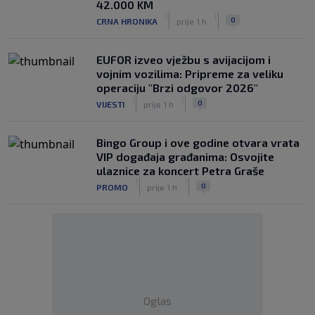
42.000 KM
|
|
0
CRNA HRONIKA
prije 1 h
EUFOR izveo vježbu s avijacijom i
vojnim vozilima: Pripreme za veliku
operaciju "Brzi odgovor 2026"
|
|
0
VIJESTI
prije 1 h
Bingo Group i ove godine otvara vrata
VIP događaja građanima: Osvojite
ulaznice za koncert Petra Graše
|
|
0
PROMO
prije 1 h
Oglas