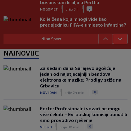
bosanskom kralju u Perthu
|
|
0
NOGOMET
prije 3 h
Ko je žena koju mnogi vide kao
predsjednicu FIFA-e umjesto Infantina?
Uskoro mi mogla promijeniti svjetski
nogomet
Idi na Sport
|
|
0
NOGOMET
prije 3 h
NAJNOVIJE
FIFA se izvinila svim svojim članicama
zbog FFE projekta: Ali rukovodstvo i
dalje podržava Infantina
Za sedam dana Sarajevo ugošćuje
|
|
0
NOGOMET
prije 3 h
jedan od najutjecajnijih bendova
elektronske muzike: Prodigy stiže na
Lionel Messi postigao dva gola u
Grbavicu
pobjedi Inter Miamija i ispisao historiju
|
|
0
NOVI DAN
prije 24 min
Leagues Cupa (VIDEO)
|
|
0
NOGOMET
prije 4 h
Forto: Profesionalni vozači ne mogu
više čekati – Evropskoj komisiji ponudili
smo provodivo rješenje
|
|
0
VIJESTI
prije 30 min