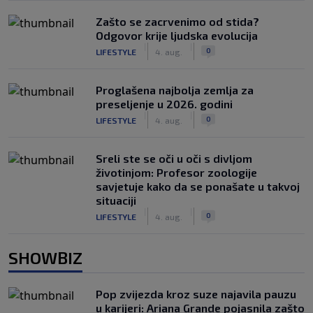
Zašto se zacrvenimo od stida?
Odgovor krije ljudska evolucija
|
|
0
LIFESTYLE
4. aug.
Proglašena najbolja zemlja za
preseljenje u 2026. godini
|
|
0
LIFESTYLE
4. aug.
Sreli ste se oči u oči s divljom
životinjom: Profesor zoologije
savjetuje kako da se ponašate u takvoj
situaciji
|
|
0
LIFESTYLE
4. aug.
SHOWBIZ
Pop zvijezda kroz suze najavila pauzu
u karijeri: Ariana Grande pojasnila zašto