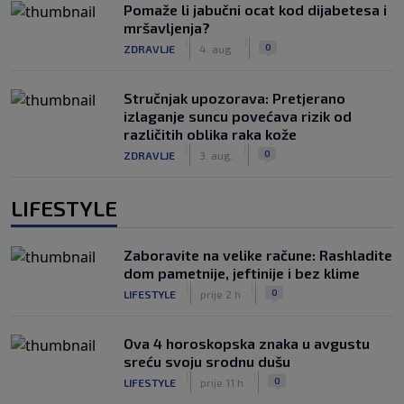
Pomaže li jabučni ocat kod dijabetesa i
mršavljenja?
|
|
0
ZDRAVLJE
4. aug.
Stručnjak upozorava: Pretjerano
izlaganje suncu povećava rizik od
različitih oblika raka kože
|
|
0
ZDRAVLJE
3. aug.
LIFESTYLE
Zaboravite na velike račune: Rashladite
dom pametnije, jeftinije i bez klime
|
|
0
LIFESTYLE
prije 2 h
Ova 4 horoskopska znaka u avgustu
sreću svoju srodnu dušu
|
|
0
LIFESTYLE
prije 11 h