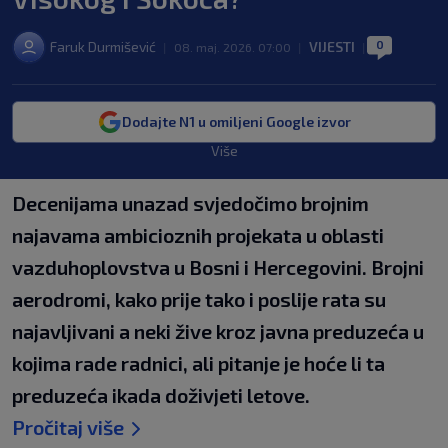
0
Faruk Durmišević
VIJESTI
|
08. maj. 2026. 07:00
|
|
Dodajte N1 u omiljeni Google izvor
Više
Decenijama unazad svjedočimo brojnim
najavama ambicioznih projekata u oblasti
vazduhoplovstva u Bosni i Hercegovini. Brojni
aerodromi, kako prije tako i poslije rata su
najavljivani a neki žive kroz javna preduzeća u
kojima rade radnici, ali pitanje je hoće li ta
preduzeća ikada doživjeti letove.
Pročitaj više