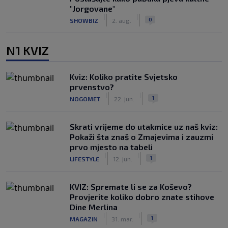
"Jorgovane"
|
|
0
SHOWBIZ
2. aug.
N1 KVIZ
Kviz: Koliko pratite Svjetsko
prvenstvo?
|
|
1
NOGOMET
22. jun.
Skrati vrijeme do utakmice uz naš kviz:
Pokaži šta znaš o Zmajevima i zauzmi
prvo mjesto na tabeli
|
|
1
LIFESTYLE
12. jun.
KVIZ: Spremate li se za Koševo?
Provjerite koliko dobro znate stihove
Dine Merlina
|
|
1
MAGAZIN
31. mar.