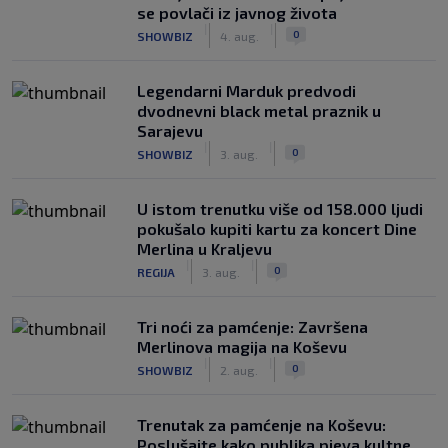
se povlači iz javnog života
|
|
0
SHOWBIZ
4. aug.
Legendarni Marduk predvodi
dvodnevni black metal praznik u
Sarajevu
|
|
0
SHOWBIZ
3. aug.
U istom trenutku više od 158.000 ljudi
pokušalo kupiti kartu za koncert Dine
Merlina u Kraljevu
|
|
0
REGIJA
3. aug.
Tri noći za pamćenje: Završena
Merlinova magija na Koševu
|
|
0
SHOWBIZ
2. aug.
Trenutak za pamćenje na Koševu:
Poslušajte kako publika pjeva kultne