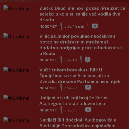
Zlatko Dalić ima novi posao: Preuzet će
selekciju koju su ranije već vodila dva
Hrvata
|
|
0
NOGOMET
prije 44 min
Vinicius Junior povukao neočekivan
potez na društvenim mrežama i
dodatno podgrijao priče o budućnosti
u Realu
|
|
0
NOGOMET
prije 1 h
Vučić tokom boravka u BiH: U
Čipuljićima su svi Srbi navijali za
Zvezdu, dresove Partizana nisu htjeli
|
|
0
NOGOMET
prije 2 h
Italijani otkrili koji broj će Kerim
Alajbegović nositi u Juventusu
|
|
0
NOGOMET
prije 3 h
Navijači BiH dočekali Alajbegovića u
Australiji: Dobrodošlica najmlađem