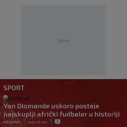
Oglas
SPORT
Yan Diomande uskoro postaje
najskuplji afrički fudbaler u historiji
|
|
0
NOGOMET
prije 20 min