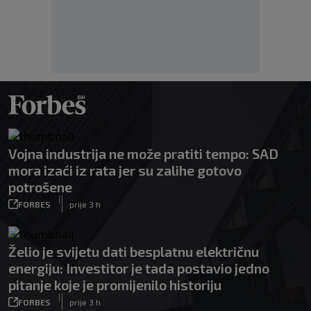
Vojna industrija ne može pratiti tempo: SAD
mora izaći iz rata jer su zalihe gotovo
potrošene
|
FORBES
prije 3 h
Želio je svijetu dati besplatnu električnu
energiju: Investitor je tada postavio jedno
pitanje koje je promijenilo historiju
|
FORBES
prije 3 h