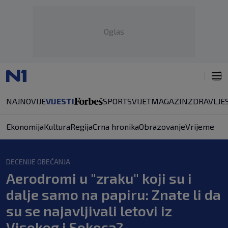
Oglas
NAJNOVIJE
VIJESTI
SPORT
SVIJET
MAGAZIN
ZDRAVLJE
Ekonomija
Kultura
Regija
Crna hronika
Obrazovanje
Vrijeme
DECENIJE OBEĆANJA
Aerodromi u "zraku" koji su i
dalje samo na papiru: Znate li da
su se najavljivali letovi iz
Visokog i Sokoca?