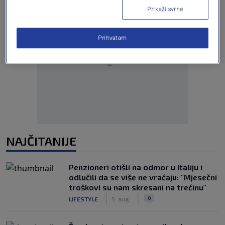
Prikaži svrhe
Prihvatam
Oglas
NAJČITANIJE
Penzioneri otišli na odmor u Italiju i
odlučili da se više ne vraćaju: "Mjesečni
troškovi su nam skresani na trećinu"
|
|
0
LIFESTYLE
5. aug.