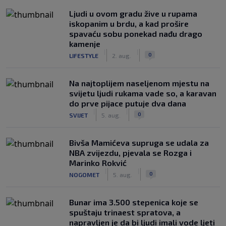
Ljudi u ovom gradu žive u rupama
iskopanim u brdu, a kad prošire
spavaću sobu ponekad nađu drago
kamenje
|
|
0
LIFESTYLE
2. aug.
Na najtoplijem naseljenom mjestu na
svijetu ljudi rukama vade so, a karavan
do prve pijace putuje dva dana
|
|
0
SVIJET
5. aug.
Bivša Mamićeva supruga se udala za
NBA zvijezdu, pjevala se Rozga i
Marinko Rokvić
|
|
0
NOGOMET
5. aug.
Bunar imа 3.500 stepenica koje se
spuštaju trinaest spratova, a
napravljen je da bi ljudi imali vode ljeti