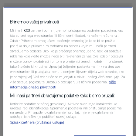
Brinemo o vašoj privatnosti
Pošalji komentar
Mi i naši
603
partneri pohranjujemo i pristupamo osobnim podacima, kao
što su pretraga web stranica ili lični identifikatori, na vašem računaru .
Odabir Prihvatam omogućava praćenje tehnologije kako bi se pružila
podrška dolje prikazanim svrhama na osnovu kojih mi i naši partneri
obrađujemo podatke Ukoliko je praćenje onemogućeno, neki od sadržaja i
reklama koje vidite možda neće biti relevantni za vas. Ovaj odabir postavki
možete ponovno odabrati i pritom promijeniti trenutni odabir ili pristanak
tako što ćete kliknuti na Upravljaj željenim postavkama link na dnu ove
web stranice [ili plutajuću ikonu u donjem lijevom dijelu web stranice, ako
je primjenjivo]. Vaš odabir će se mijenjati u okviru našeg Wеб локација. Za
više detalja, pogledajte Uredbu o postupanju s ličnim podacima.
Više
informacija o vašoj privatnosti
Mi i naši partneri obrađujemo podatke kako bismo pružali:
Oglas
Koristite podatke o tačnoj geolokaciji. Aktivno skenirajte karakteristike
uređaja radi identifikacije. Spremanje podataka i/ili pristupanje podacima
na uređaju. Prilagođeno oglašavanje i sadržaj, mjerenje oglašavanja i
sadržaja, istraživanje publike i razvoj usluga.
Spisak partnera (pružalaca usluga)