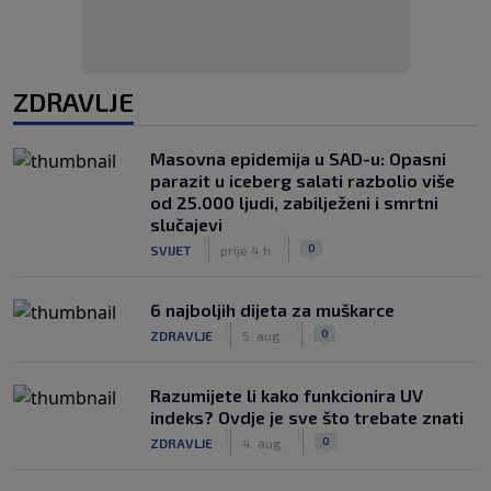
ZDRAVLJE
Masovna epidemija u SAD-u: Opasni
parazit u iceberg salati razbolio više
od 25.000 ljudi, zabilježeni i smrtni
slučajevi
|
|
0
SVIJET
prije 4 h
6 najboljih dijeta za muškarce
|
|
0
ZDRAVLJE
5. aug.
Razumijete li kako funkcionira UV
indeks? Ovdje je sve što trebate znati
|
|
0
ZDRAVLJE
4. aug.