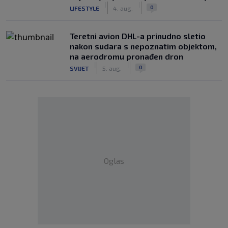
|
|
0
LIFESTYLE
4. aug.
Teretni avion DHL-a prinudno sletio
nakon sudara s nepoznatim objektom,
na aerodromu pronađen dron
|
|
0
SVIJET
5. aug.
Oglas