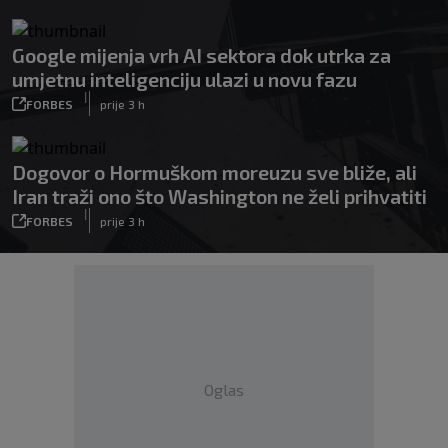
Google mijenja vrh AI sektora dok utrka za
umjetnu inteligenciju ulazi u novu fazu
|
FORBES
prije 3 h
Dogovor o Hormuškom moreuzu sve bliže, ali
Iran traži ono što Washington ne želi prihvatiti
|
FORBES
prije 3 h
Oglas