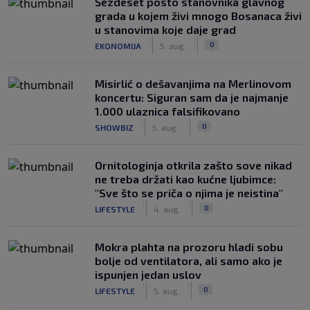
Šezdeset posto stanovnika glavnog
grada u kojem živi mnogo Bosanaca živi
u stanovima koje daje grad
|
|
0
EKONOMIJA
5. aug.
Misirlić o dešavanjima na Merlinovom
koncertu: Siguran sam da je najmanje
1.000 ulaznica falsifikovano
|
|
0
SHOWBIZ
5. aug.
Ornitologinja otkrila zašto sove nikad
ne treba držati kao kućne ljubimce:
"Sve što se priča o njima je neistina"
|
|
0
LIFESTYLE
4. aug.
Mokra plahta na prozoru hladi sobu
bolje od ventilatora, ali samo ako je
ispunjen jedan uslov
|
|
0
LIFESTYLE
5. aug.