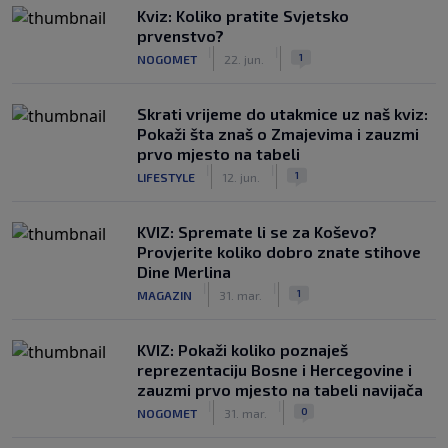
Kviz: Koliko pratite Svjetsko
prvenstvo?
|
|
1
NOGOMET
22. jun.
Skrati vrijeme do utakmice uz naš kviz:
Pokaži šta znaš o Zmajevima i zauzmi
prvo mjesto na tabeli
|
|
1
LIFESTYLE
12. jun.
KVIZ: Spremate li se za Koševo?
Provjerite koliko dobro znate stihove
Dine Merlina
|
|
1
MAGAZIN
31. mar.
KVIZ: Pokaži koliko poznaješ
reprezentaciju Bosne i Hercegovine i
zauzmi prvo mjesto na tabeli navijača
|
|
0
NOGOMET
31. mar.