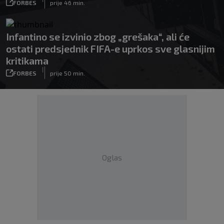
FORBES
prije 46 min.
Infantino se izvinio zbog „grešaka“, ali će
ostati predsjednik FIFA-e uprkos sve glasnijim
kritikama
|
FORBES
prije 50 min.
Oglas