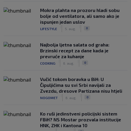
Mokra plahta na prozoru hladi sobu
bolje od ventilatora, ali samo ako je
ispunjen jedan uslov
|
|
0
LIFESTYLE
5. aug.
Najbolja ljetna salata od graha:
Brzinski recept za dane kada je
prevruće za kuhanje
|
|
0
COOKING
6. aug.
Vučić tokom boravka u BiH: U
Čipuljićima su svi Srbi navijali za
Zvezdu, dresove Partizana nisu htjeli
|
|
0
NOGOMET
6. aug.
Ko ruši jedinstveni policijski sistem
FBiH? NS Mostar prozvala institucije
HNK, ZHK i Kantona 10
|
|