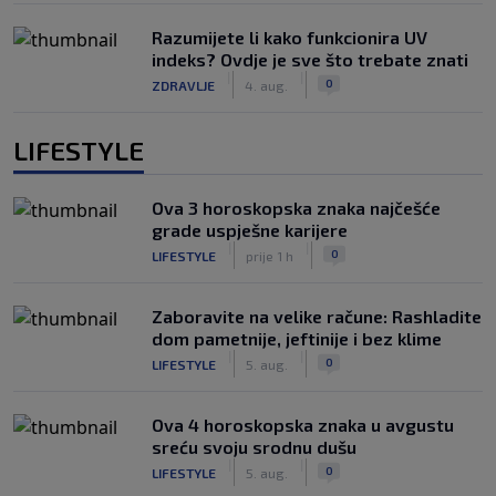
Razumijete li kako funkcionira UV
indeks? Ovdje je sve što trebate znati
|
|
0
ZDRAVLJE
4. aug.
LIFESTYLE
Ova 3 horoskopska znaka najčešće
grade uspješne karijere
|
|
0
LIFESTYLE
prije 1 h
Zaboravite na velike račune: Rashladite
dom pametnije, jeftinije i bez klime
|
|
0
LIFESTYLE
5. aug.
Ova 4 horoskopska znaka u avgustu
sreću svoju srodnu dušu
|
|
0
LIFESTYLE
5. aug.