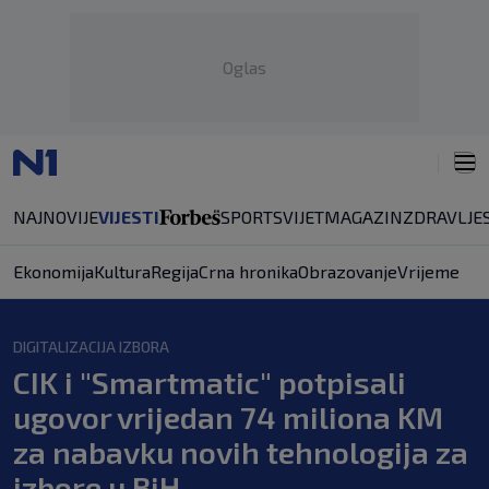
Oglas
NAJNOVIJE
VIJESTI
SPORT
SVIJET
MAGAZIN
ZDRAVLJE
Ekonomija
Kultura
Regija
Crna hronika
Obrazovanje
Vrijeme
DIGITALIZACIJA IZBORA
CIK i "Smartmatic" potpisali
ugovor vrijedan 74 miliona KM
za nabavku novih tehnologija za
izbore u BiH