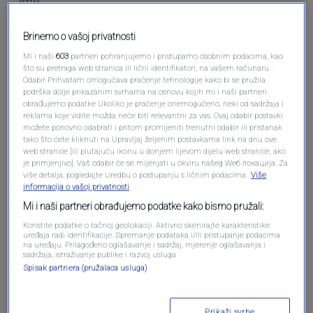
Brinemo o vašoj privatnosti
Pošalji komentar
Mi i naši
603
partneri pohranjujemo i pristupamo osobnim podacima, kao
što su pretraga web stranica ili lični identifikatori, na vašem računaru .
Odabir Prihvatam omogućava praćenje tehnologije kako bi se pružila
podrška dolje prikazanim svrhama na osnovu kojih mi i naši partneri
obrađujemo podatke Ukoliko je praćenje onemogućeno, neki od sadržaja i
reklama koje vidite možda neće biti relevantni za vas. Ovaj odabir postavki
možete ponovno odabrati i pritom promijeniti trenutni odabir ili pristanak
tako što ćete kliknuti na Upravljaj željenim postavkama link na dnu ove
web stranice [ili plutajuću ikonu u donjem lijevom dijelu web stranice, ako
je primjenjivo]. Vaš odabir će se mijenjati u okviru našeg Wеб локација. Za
više detalja, pogledajte Uredbu o postupanju s ličnim podacima.
Više
informacija o vašoj privatnosti
Oglas
Mi i naši partneri obrađujemo podatke kako bismo pružali:
Koristite podatke o tačnoj geolokaciji. Aktivno skenirajte karakteristike
uređaja radi identifikacije. Spremanje podataka i/ili pristupanje podacima
na uređaju. Prilagođeno oglašavanje i sadržaj, mjerenje oglašavanja i
sadržaja, istraživanje publike i razvoj usluga.
Spisak partnera (pružalaca usluga)
Prikaži svrhe