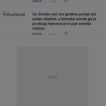
0
VIJESTI
7. aug.
Uz Zemlju već sto godina putuje još
jedan objekat, a kineska sonda ga je
prošlog mjeseca prvi put snimila
izbliza
|
|
0
NAUKA
6. aug.
Oglas