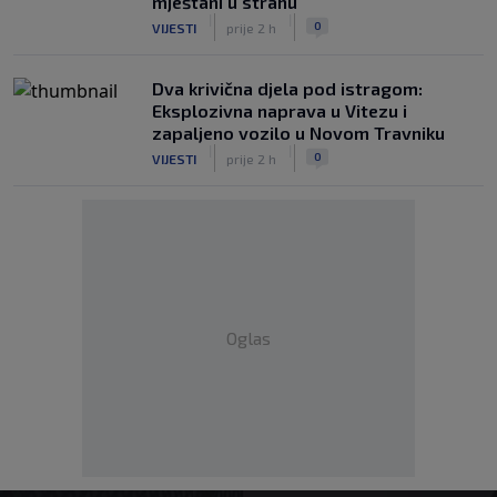
mještani u strahu
|
|
0
VIJESTI
prije 2 h
Dva krivična djela pod istragom:
Eksplozivna naprava u Vitezu i
zapaljeno vozilo u Novom Travniku
|
|
0
VIJESTI
prije 2 h
Oglas