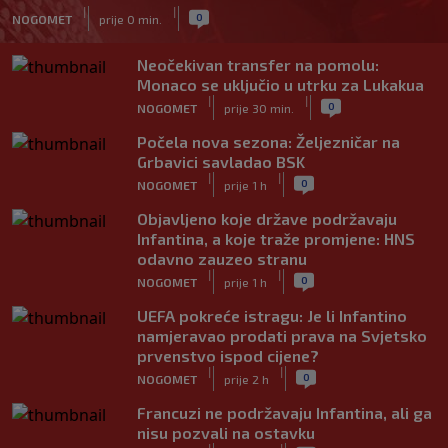
|
|
0
NOGOMET
prije 0 min.
Neočekivan transfer na pomolu:
Monaco se uključio u utrku za Lukakua
|
|
0
NOGOMET
prije 30 min.
Počela nova sezona: Željezničar na
Grbavici savladao BSK
|
|
0
NOGOMET
prije 1 h
Objavljeno koje države podržavaju
Infantina, a koje traže promjene: HNS
odavno zauzeo stranu
|
|
0
NOGOMET
prije 1 h
UEFA pokreće istragu: Je li Infantino
namjeravao prodati prava na Svjetsko
prvenstvo ispod cijene?
|
|
0
NOGOMET
prije 2 h
Francuzi ne podržavaju Infantina, ali ga
nisu pozvali na ostavku