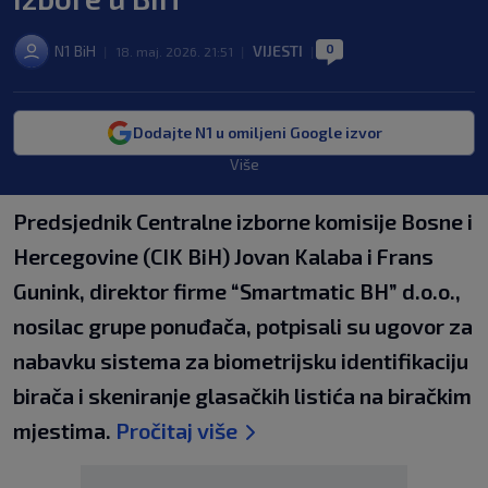
0
N1 BiH
VIJESTI
|
18. maj. 2026. 21:51
|
|
Dodajte N1 u omiljeni Google izvor
Više
Predsjednik Centralne izborne komisije Bosne i
Hercegovine (CIK BiH) Jovan Kalaba i Frans
Gunink, direktor firme “Smartmatic BH” d.o.o.,
nosilac grupe ponuđača, potpisali su ugovor za
nabavku sistema za biometrijsku identifikaciju
birača i skeniranje glasačkih listića na biračkim
mjestima.
Pročitaj više