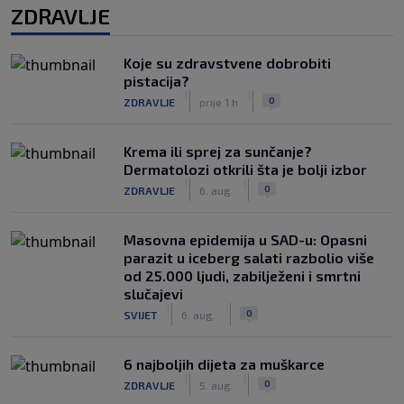
ZDRAVLJE
Koje su zdravstvene dobrobiti
pistacija?
|
|
0
ZDRAVLJE
prije 1 h
Krema ili sprej za sunčanje?
Dermatolozi otkrili šta je bolji izbor
|
|
0
ZDRAVLJE
6. aug.
Masovna epidemija u SAD-u: Opasni
parazit u iceberg salati razbolio više
od 25.000 ljudi, zabilježeni i smrtni
slučajevi
|
|
0
SVIJET
6. aug.
6 najboljih dijeta za muškarce
|
|
0
ZDRAVLJE
5. aug.