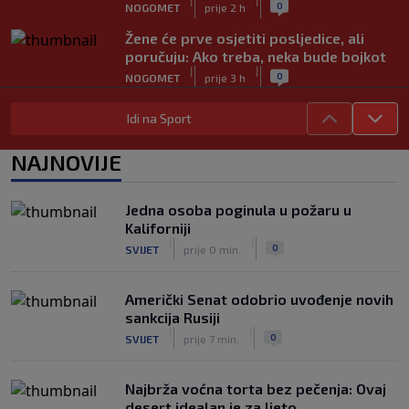
|
|
0
NOGOMET
prije 2 h
Žene će prve osjetiti posljedice, ali
poručuju: Ako treba, neka bude bojkot
|
|
0
NOGOMET
prije 3 h
Zvanično: Samed Baždar ima novi klub,
Idi na Sport
zadužio broj sa velikom "težinom"
|
|
0
NOGOMET
prije 5 h
NAJNOVIJE
Prije nekoliko godina zaludjela je
internet, a onda nestala iz javnosti: Svi
Jedna osoba poginula u požaru u
se pitaju gdje je i šta radi (VIDEO)
Kaliforniji
|
|
0
OSTALI SPORTOVI
prije 5 h
|
|
0
SVIJET
prije 0 min.
Američki Senat odobrio uvođenje novih
sankcija Rusiji
|
|
0
SVIJET
prije 7 min.
Najbrža voćna torta bez pečenja: Ovaj
desert idealan je za ljeto