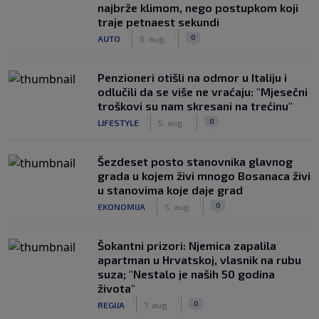
najbrže klimom, nego postupkom koji
traje petnaest sekundi
|
|
0
AUTO
6. aug.
Penzioneri otišli na odmor u Italiju i
odlučili da se više ne vraćaju: "Mjesečni
troškovi su nam skresani na trećinu"
|
|
0
LIFESTYLE
5. aug.
Šezdeset posto stanovnika glavnog
grada u kojem živi mnogo Bosanaca živi
u stanovima koje daje grad
|
|
0
EKONOMIJA
5. aug.
Šokantni prizori: Njemica zapalila
apartman u Hrvatskoj, vlasnik na rubu
suza; "Nestalo je naših 50 godina
života"
|
|
0
REGIJA
7. aug.