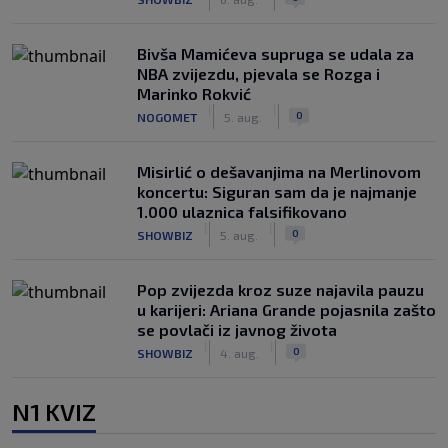
Bivša Mamićeva supruga se udala za
NBA zvijezdu, pjevala se Rozga i
Marinko Rokvić
|
|
0
NOGOMET
5. aug.
Misirlić o dešavanjima na Merlinovom
koncertu: Siguran sam da je najmanje
1.000 ulaznica falsifikovano
|
|
0
SHOWBIZ
5. aug.
Pop zvijezda kroz suze najavila pauzu
u karijeri: Ariana Grande pojasnila zašto
se povlači iz javnog života
|
|
0
SHOWBIZ
4. aug.
N1 KVIZ