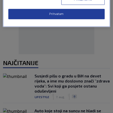
Prihvatam
Oglas
NAJČITANIJE
Susjedi pišu o gradu u BiH na devet
rijeka, a ime mu doslovno znači "zdrava
voda": Svi koji ga posjete ostanu
oduševljeni
|
|
0
LIFESTYLE
7. aug.
Auto koje stoji na suncu ne hladi se