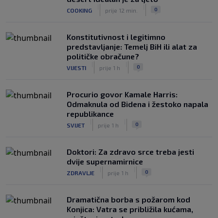
|
|
0
COOKING
prije 12 min.
Konstitutivnost i legitimno
predstavljanje: Temelj BiH ili alat za
političke obračune?
|
|
0
VIJESTI
prije 1 h
Procurio govor Kamale Harris:
Odmaknula od Bidena i žestoko napala
republikance
|
|
0
SVIJET
prije 1 h
Doktori: Za zdravo srce treba jesti
dvije supernamirnice
|
|
0
ZDRAVLJE
prije 1 h
Dramatična borba s požarom kod
Konjica: Vatra se približila kućama,