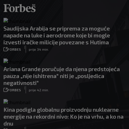
Saudijska Arabija se priprema za moguće
napade na luke i aerodrome koje bi mogle
izvesti iračke milicije povezane s Hutima
|
FORBES
prije 34 min.
Ariana Grande poručuje da njena predstojeća
pauza „nije ishitrena“ niti je „posljedica
negativnosti“
|
FORBES
prije 42 min.
Kina podigla globalnu proizvodnju nuklearne
energije na rekordni nivo: Ko je na vrhu, a ko na
dnu
|