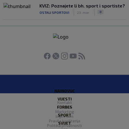
KVIZ: Poznajete li bh. sport i sportiste?
|
|
0
OSTALI SPORTOVI
23. mar.
NAJNOVIJE
VIJESTI
Kontakt
FORBES
O nama
Marketing
SPORT
Impresum
Pravila korištenja
SVIJET
Politika privatnosti