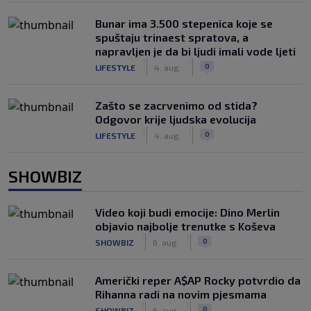
Bunar imа 3.500 stepenica koje se
spuštaju trinaest spratova, a
napravljen je da bi ljudi imali vode ljeti
|
|
0
LIFESTYLE
4. aug.
Zašto se zacrvenimo od stida?
Odgovor krije ljudska evolucija
|
|
0
LIFESTYLE
4. aug.
SHOWBIZ
Video koji budi emocije: Dino Merlin
objavio najbolje trenutke s Koševa
|
|
0
SHOWBIZ
6. aug.
Američki reper A$AP Rocky potvrdio da
Rihanna radi na novim pjesmama
|
|
0
SHOWBIZ
6. aug.