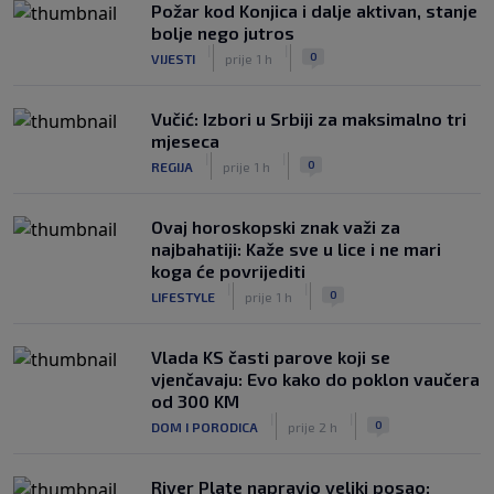
Požar kod Konjica i dalje aktivan, stanje
bolje nego jutros
|
|
0
VIJESTI
prije 1 h
Vučić: Izbori u Srbiji za maksimalno tri
mjeseca
|
|
0
REGIJA
prije 1 h
Ovaj horoskopski znak važi za
najbahatiji: Kaže sve u lice i ne mari
koga će povrijediti
|
|
0
LIFESTYLE
prije 1 h
Vlada KS časti parove koji se
vjenčavaju: Evo kako do poklon vaučera
od 300 KM
|
|
0
DOM I PORODICA
prije 2 h
River Plate napravio veliki posao: