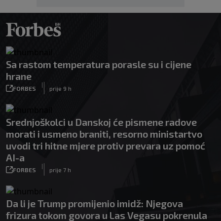
Sa rastom temperatura porasle su i cijene
hrane
|
FORBES
prije 9 h
Srednjoškolci u Danskoj će pismene radove
morati i usmeno braniti, resorno ministartvo
uvodi tri hitne mjere protiv prevara uz pomoć
AI-a
|
FORBES
prije 7 h
Da li je Trump promijenio imidž: Njegova
frizura tokom govora u Las Vegasu pokrenula