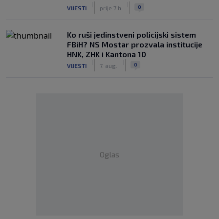
|
|
0
VIJESTI
prije 7 h
Ko ruši jedinstveni policijski sistem
FBiH? NS Mostar prozvala institucije
HNK, ZHK i Kantona 10
|
|
0
VIJESTI
7. aug.
Oglas