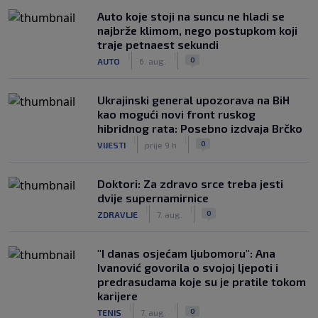
Auto koje stoji na suncu ne hladi se
najbrže klimom, nego postupkom koji
traje petnaest sekundi
|
|
0
AUTO
6. aug.
Ukrajinski general upozorava na BiH
kao mogući novi front ruskog
hibridnog rata: Posebno izdvaja Brčko
|
|
0
VIJESTI
prije 9 h
Doktori: Za zdravo srce treba jesti
dvije supernamirnice
|
|
0
ZDRAVLJE
7. aug.
"I danas osjećam ljubomoru": Ana
Ivanović govorila o svojoj ljepoti i
predrasudama koje su je pratile tokom
karijere
|
|
0
TENIS
7. aug.