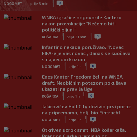
|
|
0
NOGOMET
prije 3 min
WNBA igračice odgovorile Kanteru
nakon provokacije: "Nećemo biti
politički pijuni"
|
|
0
KOŠARKA
prije 31 min
Infantino nekada poručivao: "Novac
FIFA-e je vaš novac", danas se suočava
s najvećom krizom
|
|
0
NOGOMET
prije 1 h
Enes Kanter Freedom želi na WNBA
draft: Neobičnim potezom pokušava
ukazati na pravila lige
|
|
0
KOŠARKA
prije 1 h
Jakirovićev Hull City doživio prvi poraz
na pripremama, bolji bio Eintracht
|
|
0
NOGOMET
prije 1 h
Otkriven uzrok smrti NBA košarkaša:
Brandon Clarke preminuo od