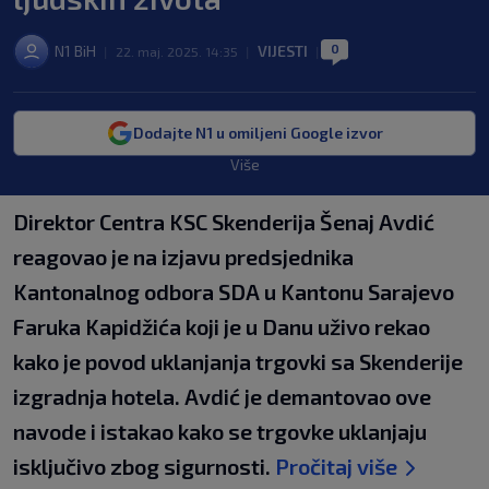
0
N1 BiH
VIJESTI
|
22. maj. 2025. 14:35
|
|
Dodajte N1 u omiljeni Google izvor
Više
Direktor Centra KSC Skenderija Šenaj Avdić
reagovao je na izjavu predsjednika
Kantonalnog odbora SDA u Kantonu Sarajevo
Faruka Kapidžića koji je u Danu uživo rekao
kako je povod uklanjanja trgovki sa Skenderije
izgradnja hotela. Avdić je demantovao ove
navode i istakao kako se trgovke uklanjaju
isključivo zbog sigurnosti.
Pročitaj više