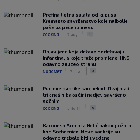
Prefina ljetna salata od kupusa:
Kremasto savršenstvo koje najbolje
paše uz pečeno meso
|
|
0
COOKING
7. aug.
Objavljeno koje države podržavaju
Infantina, a koje traže promjene: HNS
odavno zauzeo stranu
|
|
0
NOGOMET
7. aug.
Punjene paprike kao nekad: Ovaj mali
trik naših baka čini nadjev savršeno
sočnim
|
|
0
COOKING
prije 9 h
Baronesa Arminka Helić nakon požara
kod Srebrenice: Nove sankcije su
odavno trebale biti uvedene