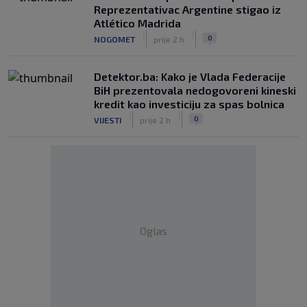
Reprezentativac Argentine stigao iz
Atlético Madrida
|
|
0
NOGOMET
prije 2 h
Detektor.ba: Kako je Vlada Federacije
BiH prezentovala nedogovoreni kineski
kredit kao investiciju za spas bolnica
|
|
0
VIJESTI
prije 2 h
Oglas