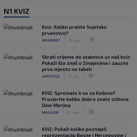
N1 KVIZ
Kviz: Koliko pratite Svjetsko
prvenstvo?
|
|
1
NOGOMET
22. jun.
Skrati vrijeme do utakmice uz naš kviz:
Pokaži šta znaš o Zmajevima i zauzmi
prvo mjesto na tabeli
|
|
1
LIFESTYLE
12. jun.
KVIZ: Spremate li se za Koševo?
Provjerite koliko dobro znate stihove
Dine Merlina
|
|
1
MAGAZIN
31. mar.
KVIZ: Pokaži koliko poznaješ
reprezentaciju Bosne i Hercegovine i