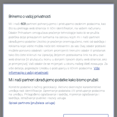
Brinemo o vašoj privatnosti
Mi i naši
603
partneri pohranjujemo i pristupamo osobnim podacima, kao
Pošalji komentar
što su pretraga web stranica ili lični identifikatori, na vašem računaru .
Odabir Prihvatam omogućava praćenje tehnologije kako bi se pružila
podrška dolje prikazanim svrhama na osnovu kojih mi i naši partneri
obrađujemo podatke Ukoliko je praćenje onemogućeno, neki od sadržaja i
reklama koje vidite možda neće biti relevantni za vas. Ovaj odabir postavki
možete ponovno odabrati i pritom promijeniti trenutni odabir ili pristanak
tako što ćete kliknuti na Upravljaj željenim postavkama link na dnu ove
web stranice [ili plutajuću ikonu u donjem lijevom dijelu web stranice, ako
je primjenjivo]. Vaš odabir će se mijenjati u okviru našeg Wеб локација. Za
više detalja, pogledajte Uredbu o postupanju s ličnim podacima.
Više
informacija o vašoj privatnosti
Mi i naši partneri obrađujemo podatke kako bismo pružali:
Oglas
Koristite podatke o tačnoj geolokaciji. Aktivno skenirajte karakteristike
uređaja radi identifikacije. Spremanje podataka i/ili pristupanje podacima
na uređaju. Prilagođeno oglašavanje i sadržaj, mjerenje oglašavanja i
sadržaja, istraživanje publike i razvoj usluga.
Spisak partnera (pružalaca usluga)