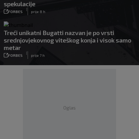
spekulacije
|
FORBES
prije 8 h
Treći unikatni Bugatti nazvan je po vrsti
srednjovjekovnog viteškog konja i visok samo
metar
|
FORBES
prije 7 h
Oglas