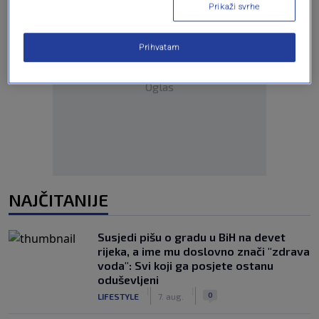
Prikaži svrhe
Prihvatam
Oglas
NAJČITANIJE
Susjedi pišu o gradu u BiH na devet
rijeka, a ime mu doslovno znači "zdrava
voda": Svi koji ga posjete ostanu
oduševljeni
|
|
0
LIFESTYLE
7. aug.