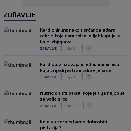
ZDRAVLJE
Kardiohirurg nakon srčanog udara
otkrio koje namirnice uvijek kupuje, a
koje izbjegava
|
|
0
ZDRAVLJE
prije 6 h
Kardiolozi izdvajaju jednu namirnicu
koju vrijedi jesti za zdravije srce
|
|
0
ZDRAVLJE
prije 9 h
Nutricionisti otkrili koje je ulje najbolje
za vaše srce
|
|
0
ZDRAVLJE
prije 11 h
Koje su zdravstvene dobrobiti
pistacija?