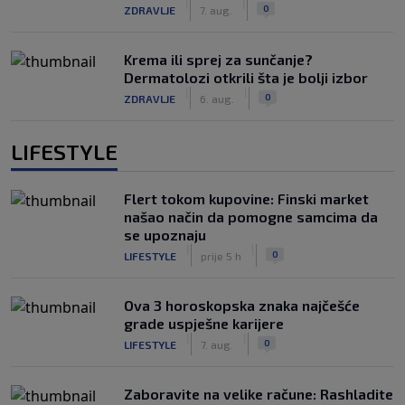
|
|
0
ZDRAVLJE
7. aug.
Krema ili sprej za sunčanje?
Dermatolozi otkrili šta je bolji izbor
|
|
0
ZDRAVLJE
6. aug.
LIFESTYLE
Flert tokom kupovine: Finski market
našao način da pomogne samcima da
se upoznaju
|
|
0
LIFESTYLE
prije 5 h
Ova 3 horoskopska znaka najčešće
grade uspješne karijere
|
|
0
LIFESTYLE
7. aug.
Zaboravite na velike račune: Rashladite