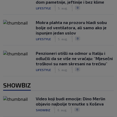
dom pametnije, jeftinije i bez klime
|
|
0
LIFESTYLE
5. aug.
Mokra plahta na prozoru hladi sobu
bolje od ventilatora, ali samo ako je
ispunjen jedan uslov
|
|
0
LIFESTYLE
5. aug.
Penzioneri otišli na odmor u Italiju i
odlučili da se više ne vraćaju: "Mjesečni
troškovi su nam skresani na trećinu"
|
|
0
LIFESTYLE
5. aug.
SHOWBIZ
Video koji budi emocije: Dino Merlin
objavio najbolje trenutke s Koševa
|
|
0
SHOWBIZ
6. aug.