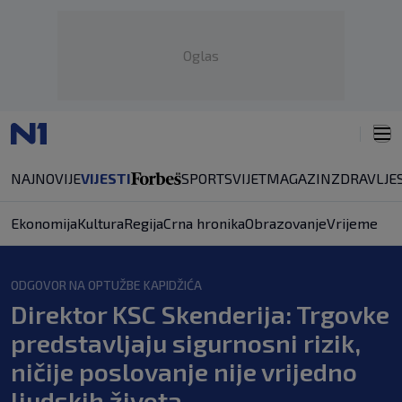
Oglas
NAJNOVIJE
VIJESTI
SPORT
SVIJET
MAGAZIN
ZDRAVLJE
Ekonomija
Kultura
Regija
Crna hronika
Obrazovanje
Vrijeme
ODGOVOR NA OPTUŽBE KAPIDŽIĆA
Direktor KSC Skenderija: Trgovke
predstavljaju sigurnosni rizik,
ničije poslovanje nije vrijedno
ljudskih života