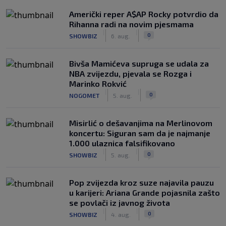
Američki reper A$AP Rocky potvrdio da
Rihanna radi na novim pjesmama
|
|
0
SHOWBIZ
6. aug.
Bivša Mamićeva supruga se udala za
NBA zvijezdu, pjevala se Rozga i
Marinko Rokvić
|
|
0
NOGOMET
5. aug.
Misirlić o dešavanjima na Merlinovom
koncertu: Siguran sam da je najmanje
1.000 ulaznica falsifikovano
|
|
0
SHOWBIZ
5. aug.
Pop zvijezda kroz suze najavila pauzu
u karijeri: Ariana Grande pojasnila zašto
se povlači iz javnog života
|
|
0
SHOWBIZ
4. aug.