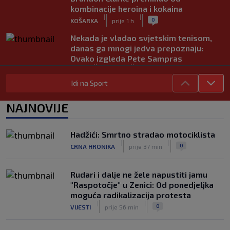
kombinacije heroina i kokaina
|
|
0
KOŠARKA
prije 1 h
Nekada je vladao svjetskim tenisom,
danas ga mnogi jedva prepoznaju:
Ovako izgleda Pete Sampras
|
|
0
TENIS
prije 2 h
Idi na Sport
Od ilegalnog prelaska granice i rada na
crno do reprezentacije: Nevjerovatna
NAJNOVIJE
životna priča albanskog fudbalera
|
|
0
NOGOMET
prije 2 h
Hadžići: Smrtno stradao motociklista
Deco iz sjene preokrenuo posao: Rodri
|
|
0
CRNA HRONIKA
prije 37 min
bio bliži Real Madridu, a sada je na
korak od Barcelone
|
|
0
NOGOMET
prije 2 h
Rudari i dalje ne žele napustiti jamu
"Raspotočje" u Zenici: Od ponedjeljka
moguća radikalizacija protesta
|
|
0
VIJESTI
prije 56 min