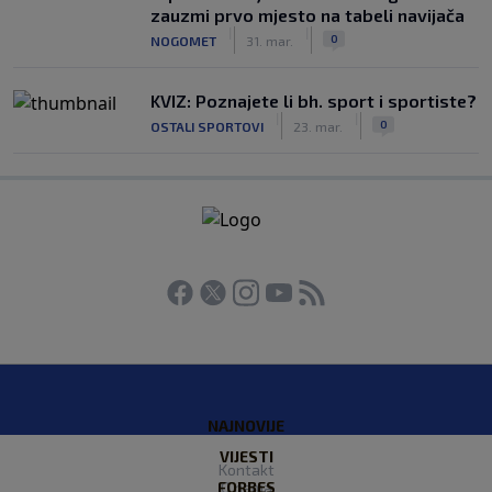
zauzmi prvo mjesto na tabeli navijača
|
|
0
NOGOMET
31. mar.
KVIZ: Poznajete li bh. sport i sportiste?
|
|
0
OSTALI SPORTOVI
23. mar.
NAJNOVIJE
VIJESTI
Kontakt
FORBES
O nama