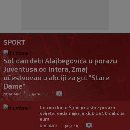
SPORT
Solidan debi Alajbegovića u porazu
Juventusa od Intera, Zmaj
učestvovao u akciji za gol "Stare
Dame"
|
|
0
NOGOMET
prije 44 min
Golom donio Španiji naslov prvaka
svijeta, sada mijenja klub za 50 miliona
eura
|
|
0
NOGOMET
prije 2 h