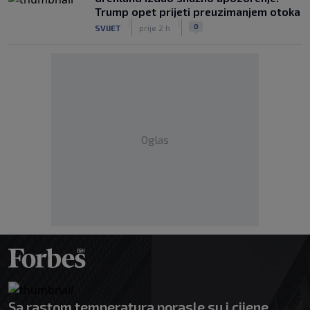
Trump opet prijeti preuzimanjem otoka
|
|
0
SVIJET
prije 2 h
Oglas
Sa rastom temperatura porasle su i cijene