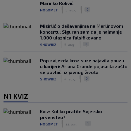
Marinko Rokvić
|
|
0
NOGOMET
5. aug.
Misirlić o dešavanjima na Merlinovom
koncertu: Siguran sam da je najmanje
1.000 ulaznica falsifikovano
|
|
0
SHOWBIZ
5. aug.
Pop zvijezda kroz suze najavila pauzu
u karijeri: Ariana Grande pojasnila zašto
se povlači iz javnog života
|
|
0
SHOWBIZ
4. aug.
N1 KVIZ
Kviz: Koliko pratite Svjetsko
prvenstvo?
|
|
1
NOGOMET
22. jun.