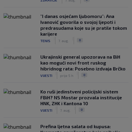
"I danas osjećam ljubomoru": Ana
Ivanović govorila o svojoj ljepoti i
predrasudama koje su je pratile tokom
karijere
|
|
0
TENIS
7. aug.
Ukrajinski general upozorava na BiH
kao mogući novi front ruskog
hibridnog rata: Posebno izdvaja Brčko
|
|
0
VIJESTI
prije 5 h
Ko ruši jedinstveni policijski sistem
FBiH? NS Mostar prozvala institucije
HNK, ZHK i Kantona 10
|
|
0
VIJESTI
7. aug.
Prefina ljetna salata od kupusa: