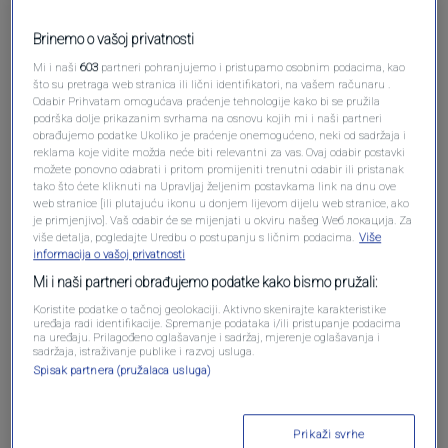
Brinemo o vašoj privatnosti
Mi i naši
603
partneri pohranjujemo i pristupamo osobnim podacima, kao
što su pretraga web stranica ili lični identifikatori, na vašem računaru .
Odabir Prihvatam omogućava praćenje tehnologije kako bi se pružila
podrška dolje prikazanim svrhama na osnovu kojih mi i naši partneri
Oglas
obrađujemo podatke Ukoliko je praćenje onemogućeno, neki od sadržaja i
reklama koje vidite možda neće biti relevantni za vas. Ovaj odabir postavki
možete ponovno odabrati i pritom promijeniti trenutni odabir ili pristanak
tako što ćete kliknuti na Upravljaj željenim postavkama link na dnu ove
web stranice [ili plutajuću ikonu u donjem lijevom dijelu web stranice, ako
je primjenjivo]. Vaš odabir će se mijenjati u okviru našeg Wеб локација. Za
više detalja, pogledajte Uredbu o postupanju s ličnim podacima.
Više
informacija o vašoj privatnosti
Mi i naši partneri obrađujemo podatke kako bismo pružali:
Koristite podatke o tačnoj geolokaciji. Aktivno skenirajte karakteristike
uređaja radi identifikacije. Spremanje podataka i/ili pristupanje podacima
na uređaju. Prilagođeno oglašavanje i sadržaj, mjerenje oglašavanja i
sadržaja, istraživanje publike i razvoj usluga.
Spisak partnera (pružalaca usluga)
Oglas
Prikaži svrhe