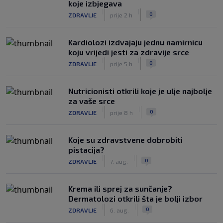
koje izbjegava
|
|
0
ZDRAVLJE
prije 2 h
Kardiolozi izdvajaju jednu namirnicu
koju vrijedi jesti za zdravije srce
|
|
0
ZDRAVLJE
prije 5 h
Nutricionisti otkrili koje je ulje najbolje
za vaše srce
|
|
0
ZDRAVLJE
prije 8 h
Koje su zdravstvene dobrobiti
pistacija?
|
|
0
ZDRAVLJE
7. aug.
Krema ili sprej za sunčanje?
Dermatolozi otkrili šta je bolji izbor
|
|
0
ZDRAVLJE
6. aug.