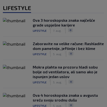
LIFESTYLE
Ova 3 horoskopska znaka najčešće
grade uspješne karijere
|
|
0
LIFESTYLE
7. aug.
Zaboravite na velike račune: Rashladite
dom pametnije, jeftinije i bez klime
|
|
0
LIFESTYLE
5. aug.
Mokra plahta na prozoru hladi sobu
bolje od ventilatora, ali samo ako je
ispunjen jedan uslov
|
|
0
LIFESTYLE
5. aug.
Ova 4 horoskopska znaka u avgustu
sreću svoju srodnu dušu
|
|
0
LIFESTYLE
5. aug.