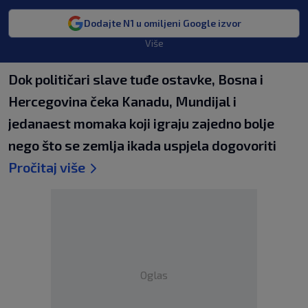
Dodajte N1 u omiljeni Google izvor
Više
Dok političari slave tuđe ostavke, Bosna i
Hercegovina čeka Kanadu, Mundijal i
jedanaest momaka koji igraju zajedno bolje
nego što se zemlja ikada uspjela dogovoriti
Pročitaj više
Oglas