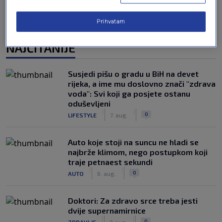
Prihvatam
NAJČITANIJE
Susjedi pišu o gradu u BiH na devet
rijeka, a ime mu doslovno znači "zdrava
voda": Svi koji ga posjete ostanu
oduševljeni
|
|
0
LIFESTYLE
7. aug.
Auto koje stoji na suncu ne hladi se
najbrže klimom, nego postupkom koji
traje petnaest sekundi
|
|
0
AUTO
6. aug.
Doktori: Za zdravo srce treba jesti
dvije supernamirnice
|
|
0
ZDRAVLJE
7. aug.