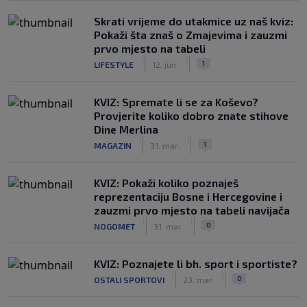
Skrati vrijeme do utakmice uz naš kviz:
Pokaži šta znaš o Zmajevima i zauzmi
prvo mjesto na tabeli
|
|
1
LIFESTYLE
12. jun.
KVIZ: Spremate li se za Koševo?
Provjerite koliko dobro znate stihove
Dine Merlina
|
|
1
MAGAZIN
31. mar.
KVIZ: Pokaži koliko poznaješ
reprezentaciju Bosne i Hercegovine i
zauzmi prvo mjesto na tabeli navijača
|
|
0
NOGOMET
31. mar.
KVIZ: Poznajete li bh. sport i sportiste?
|
|
0
OSTALI SPORTOVI
23. mar.