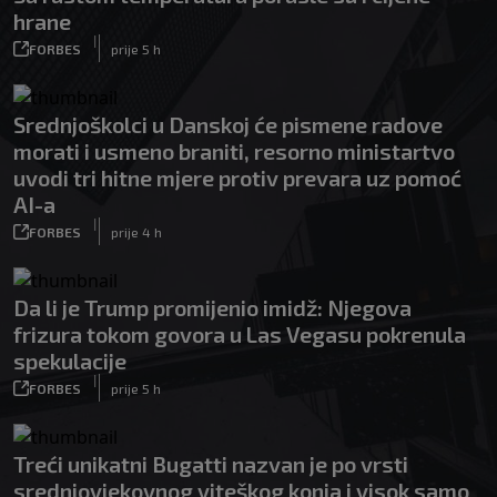
hrane
|
FORBES
prije 5 h
Srednjoškolci u Danskoj će pismene radove
morati i usmeno braniti, resorno ministartvo
uvodi tri hitne mjere protiv prevara uz pomoć
AI-a
|
FORBES
prije 4 h
Da li je Trump promijenio imidž: Njegova
frizura tokom govora u Las Vegasu pokrenula
spekulacije
|
FORBES
prije 5 h
Treći unikatni Bugatti nazvan je po vrsti
srednjovjekovnog viteškog konja i visok samo