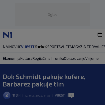
Oglas
NAJNOVIJE
VIJESTI
SPORT
SVIJET
MAGAZIN
ZDRAVLJE
Ekonomija
Kultura
Regija
Crna hronika
Obrazovanje
Vrijeme
Dok Schmidt pakuje kofere,
Barbarez pakuje tim
0
N1 BiH
VIJESTI
|
12. maj. 2026. 14:56
|
|