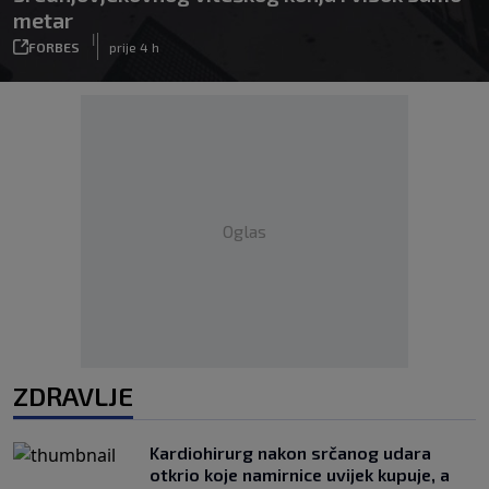
metar
|
FORBES
prije 4 h
Oglas
ZDRAVLJE
Kardiohirurg nakon srčanog udara
otkrio koje namirnice uvijek kupuje, a