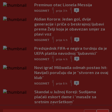
Preminuo otac Lionela Messija
|
|
0
NOGOMET
prije 3 h
Aldian Korora: Jedan gol, dvije
generacije i priča o beskrajnoj ljubavi
prema Želji koja je obavezan smjer za
plavi voz
|
|
0
NOGOMET
prije 4 h
Predsjednik FIFA-e negira tvrdnju da je
UEFA platila navodnoj "ljubavnici"
|
|
0
NOGOMET
prije 4 h
Novi igrač Millwalla odmah postao hit:
Navijači poručuju da je "stvoren za ovaj
klub"
|
|
0
NOGOMET
prije 6 h
Skandal u Južnoj Koreji: Sudijama
plaćali eskort dame i "masaže sa
sretnim završetkom"
|
|
0
NOGOMET
prije 7 h