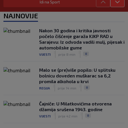
Idi na Sport
Barcelona poslala prvu ponudu za
Rodrija, Manchester City traži znatno
NAJNOVIJE
više
|
|
0
NOGOMET
prije 8 h
Nakon 30 godina i kritika javnosti
Dalić će postati najskuplji hrvatski
počelo čišćenje garaža KJKP RAD u
trener u historiji i jedan od najplaćenijih
Sarajevu: Iz odvoda vadili mulj, pijesak i
selektora svijeta
automobilske gume
|
|
0
NOGOMET
prije 9 h
|
|
0
VIJESTI
prije 8 min
Malo se (pre)više popilo: U splitsku
bolnicu doveden muškarac sa 6,2
promila alkohola u krvi
|
|
0
REGIJA
prije 14 min
Čajniče: U Milatkovićima otvorena
džamija srušena 1943. godine
|
|
0
VIJESTI
prije 42 min