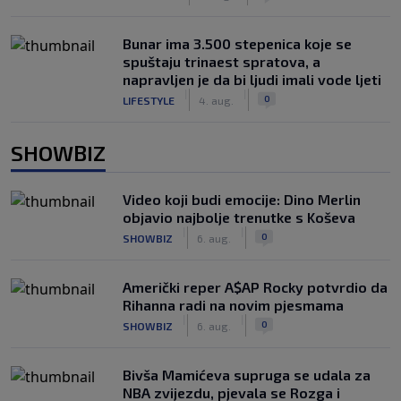
Bunar imа 3.500 stepenica koje se
spuštaju trinaest spratova, a
napravljen je da bi ljudi imali vode ljeti
|
|
0
LIFESTYLE
4. aug.
SHOWBIZ
Video koji budi emocije: Dino Merlin
objavio najbolje trenutke s Koševa
|
|
0
SHOWBIZ
6. aug.
Američki reper A$AP Rocky potvrdio da
Rihanna radi na novim pjesmama
|
|
0
SHOWBIZ
6. aug.
Bivša Mamićeva supruga se udala za
NBA zvijezdu, pjevala se Rozga i