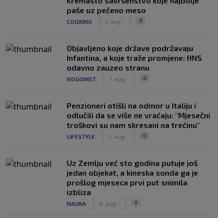
Kremasto savršenstvo koje najbolje
paše uz pečeno meso
|
|
0
COOKING
7. aug.
Objavljeno koje države podržavaju
Infantina, a koje traže promjene: HNS
odavno zauzeo stranu
|
|
0
NOGOMET
7. aug.
Penzioneri otišli na odmor u Italiju i
odlučili da se više ne vraćaju: "Mjesečni
troškovi su nam skresani na trećinu"
|
|
0
LIFESTYLE
5. aug.
Uz Zemlju već sto godina putuje još
jedan objekat, a kineska sonda ga je
prošlog mjeseca prvi put snimila
izbliza
|
|
0
NAUKA
6. aug.