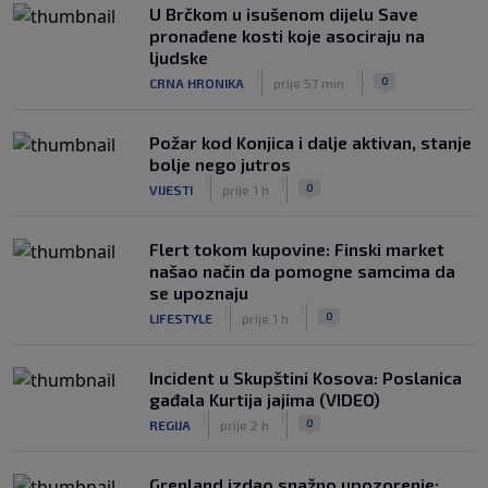
U Brčkom u isušenom dijelu Save
pronađene kosti koje asociraju na
ljudske
|
|
0
CRNA HRONIKA
prije 57 min
Požar kod Konjica i dalje aktivan, stanje
bolje nego jutros
|
|
0
VIJESTI
prije 1 h
Flert tokom kupovine: Finski market
našao način da pomogne samcima da
se upoznaju
|
|
0
LIFESTYLE
prije 1 h
Incident u Skupštini Kosova: Poslanica
gađala Kurtija jajima (VIDEO)
|
|
0
REGIJA
prije 2 h
Grenland izdao snažno upozorenje: