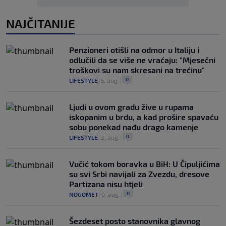
NAJČITANIJE
Penzioneri otišli na odmor u Italiju i
odlučili da se više ne vraćaju: "Mjesečni
troškovi su nam skresani na trećinu"
0
LIFESTYLE
|
5. aug.
|
Ljudi u ovom gradu žive u rupama
iskopanim u brdu, a kad prošire spavaću
sobu ponekad nađu drago kamenje
0
LIFESTYLE
|
2. aug.
|
Vučić tokom boravka u BiH: U Čipuljićima
su svi Srbi navijali za Zvezdu, dresove
Partizana nisu htjeli
0
NOGOMET
|
6. aug.
|
Šezdeset posto stanovnika glavnog