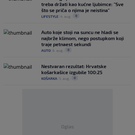
treba držati kao kućne ljubimce: "Sve
što se priča o njima je neistina"
0
LIFESTYLE
|
4. aug.
|
Auto koje stoji na suncu ne hladi se
najbrže klimom, nego postupkom koji
traje petnaest sekundi
0
AUTO
|
6. aug.
|
Nestvaran rezultat: Hrvatske
košarkašice izgubile 100:25
0
KOŠARKA
|
5. aug.
|
Oglas