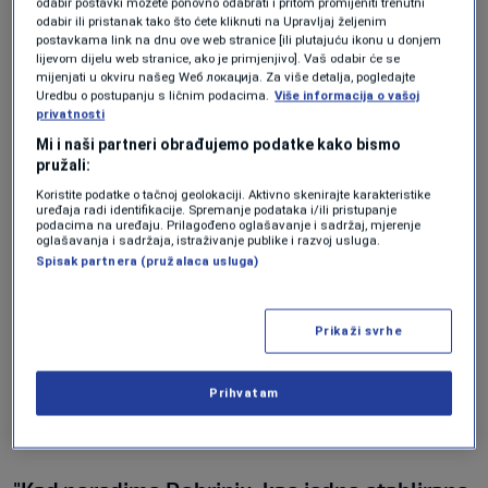
sa onim što on godišnje nosi.
odabir postavki možete ponovno odabrati i pritom promijeniti trenutni
odabir ili pristanak tako što ćete kliknuti na Upravljaj željenim
postavkama link na dnu ove web stranice [ili plutajuću ikonu u donjem
lijevom dijelu web stranice, ako je primjenjivo]. Vaš odabir će se
"Pa se može reći, prema američkom
mijenjati u okviru našeg Wеб локација. Za više detalja, pogledajte
Uredbu o postupanju s ličnim podacima.
Više informacija o vašoj
standardu, da ako se stan vraća za 10 i manje
privatnosti
godina, onda je jako dobro investirati u stan
Mi i naši partneri obrađujemo podatke kako bismo
pružali:
jer je dobra investicija. A ako se on vraća za 20
Koristite podatke o tačnoj geolokaciji. Aktivno skenirajte karakteristike
godina onda je to, po američkim mjerilima,
uređaja radi identifikacije. Spremanje podataka i/ili pristupanje
podacima na uređaju. Prilagođeno oglašavanje i sadržaj, mjerenje
loša investicija",
kazao je.
oglašavanja i sadržaja, istraživanje publike i razvoj usluga.
Spisak partnera (pružalaca usluga)
Govoreći o kupovini stana, rekao je da
Prikaži svrhe
pretpostavlja da će i nova rutra tramvajske
stanice prema Hrasnici otvoriti nove
Prihvatam
mogućnosti.