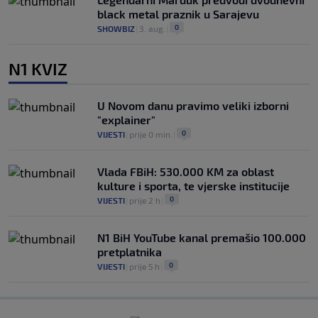
black metal praznik u Sarajevu
0
SHOWBIZ
|
3. aug.
|
N1 KVIZ
U Novom danu pravimo veliki izborni
"explainer"
0
VIJESTI
|
prije 0 min.
|
Vlada FBiH: 530.000 KM za oblast
kulture i sporta, te vjerske institucije
0
VIJESTI
|
prije 2 h
|
N1 BiH YouTube kanal premašio 100.000
pretplatnika
0
VIJESTI
|
prije 5 h
|