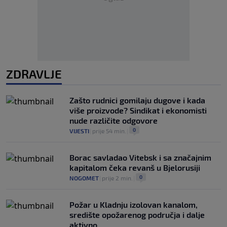
ZDRAVLJE
Zašto rudnici gomilaju dugove i kada
više proizvode? Sindikat i ekonomisti
nude različite odgovore
0
VIJESTI
|
prije 54 min.
|
Borac savladao Vitebsk i sa značajnim
kapitalom čeka revanš u Bjelorusiji
0
NOGOMET
|
prije 2 min.
|
Požar u Kladnju izolovan kanalom,
središte opožarenog područja i dalje
aktivno