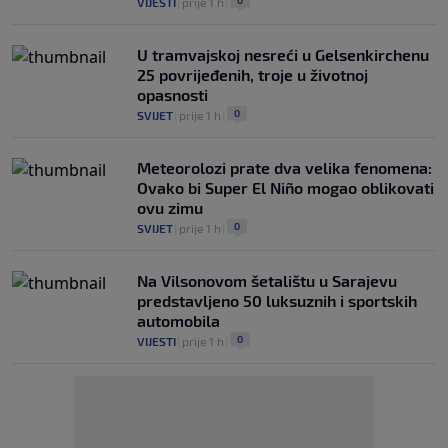
0
VIJESTI
|
prije 1 h
|
U tramvajskoj nesreći u Gelsenkirchenu
25 povrijeđenih, troje u životnoj
opasnosti
0
SVIJET
|
prije 1 h
|
Meteorolozi prate dva velika fenomena:
Ovako bi Super El Niño mogao oblikovati
ovu zimu
0
SVIJET
|
prije 1 h
|
Na Vilsonovom šetalištu u Sarajevu
predstavljeno 50 luksuznih i sportskih
automobila
0
VIJESTI
|
prije 1 h
|