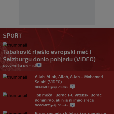
SPORT
Tabaković riješio evropski meč i
Salzburgu donio pobjedu (VIDEO)
0
NOGOMET
|
prije 0 min.
|
Allah, Allah, Allah, Allah… Mohamed
Salah! (VIDEO)
0
NOGOMET
|
prije 20 min.
|
Tok meča | Borac 1-0 Vitebsk: Borac
dominirao, ali nije ni imao sreće
0
NOGOMET
|
prije 34 min.
|
Borac savladao Vitebsk i sa značajnim