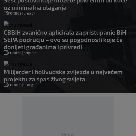
Šest poslova koje možete pokrenuti od kuće
uz minimalna ulaganja
FORBES
|
prije 5 h
CBBiH zvanično aplicirala za pristupanje BiH
SEPA području – ovo su pogodnosti koje će
donijeti građanima i privredi
FORBES
|
prije 5 h
Milijarder i holivudska zvijezda u najvećem
projektu za spas živog svijeta
FORBES
|
5. aug.
Oglas