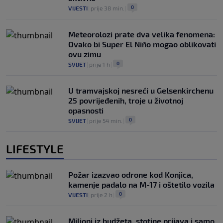
0
VIJESTI
|
prije 38 min.
|
Meteorolozi prate dva velika fenomena:
Ovako bi Super El Niño mogao oblikovati
ovu zimu
0
SVIJET
|
prije 1 h
|
U tramvajskoj nesreći u Gelsenkirchenu
25 povrijeđenih, troje u životnoj
opasnosti
0
SVIJET
|
prije 54 min.
|
LIFESTYLE
Požar izazvao odrone kod Konjica,
kamenje padalo na M-17 i oštetilo vozila
0
VIJESTI
|
prije 2 h
|
Milioni iz budžeta, stotine prijava i samo