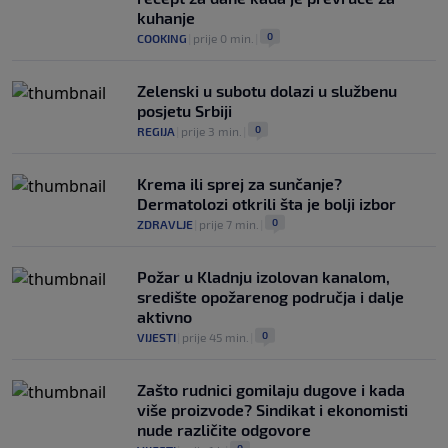
kuhanje
0
COOKING
|
prije 0 min.
|
Zelenski u subotu dolazi u službenu
posjetu Srbiji
0
REGIJA
|
prije 3 min.
|
Krema ili sprej za sunčanje?
Dermatolozi otkrili šta je bolji izbor
0
ZDRAVLJE
|
prije 7 min.
|
Požar u Kladnju izolovan kanalom,
središte opožarenog područja i dalje
aktivno
0
VIJESTI
|
prije 45 min.
|
Zašto rudnici gomilaju dugove i kada
više proizvode? Sindikat i ekonomisti
nude različite odgovore