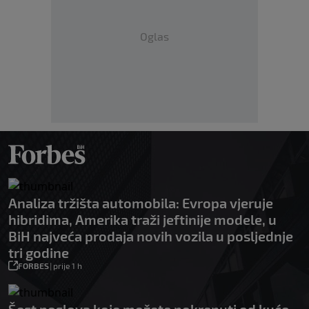
Oglas
Analiza tržišta automobila: Evropa vjeruje
hibridima, Amerika traži jeftinije modele, u
BiH najveća prodaja novih vozila u posljednje
tri godine
FORBES
|
prije 1 h