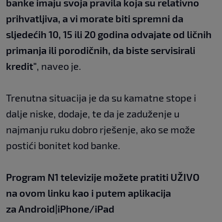
banke imaju svoja pravila koja su relativno
prihvatljiva, a vi morate biti spremni da
sljedećih 10, 15 ili 20 godina odvajate od ličnih
primanja ili porodičnih, da biste servisirali
kredit"
, naveo je.
Trenutna situacija je da su kamatne stope i
dalje niske, dodaje, te da je zaduženje u
najmanju ruku dobro rješenje, ako se može
postići bonitet kod banke.
Program N1 televizije možete pratiti UŽIVO
na
ovom linku
kao i putem aplikacija
za
An
droid
|
iPhone/iPad