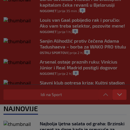
kapitalom čeka revanš u Bjelorusiji
0
NOGOMET
|
prije 35 min.
|
Louis van Gaal pobijedio rak i poručio:
Ako vam treba selektor, pozovite mene!
0
NOGOMET
|
prije 1 h
|
Sanjin Alihodžić protiv čečena Adama
Tadushaeva – borba za WAKO PRO titulu
0
OSTALI SPORTOVI
|
prije 2 h
|
Arsenal ostaje praznih ruku: Vinícius
Júnior i Real Madrid postigli dogovor
0
NOGOMET
|
prije 2 h
|
Slavni klub potresa kriza: Kultni stadion
u Italiji bit će prazan na početku sezone,
navijači objavili rat upravi
Idi na Sport
0
NOGOMET
|
prije 3 h
|
NAJNOVIJE
Izvinjenje s elementima prijetnje i
„gomila slabića“ u UEFA-i
0
NOGOMET
|
prije 3 h
|
Najbolja ljetna salata od graha: Brzinski
recept za dane kada je prevruće za