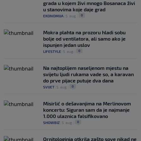
grada u kojem živi mnogo Bosanaca živi
u stanovima koje daje grad
0
EKONOMIJA
|
5. aug.
|
Mokra plahta na prozoru hladi sobu
bolje od ventilatora, ali samo ako je
ispunjen jedan uslov
0
LIFESTYLE
|
5. aug.
|
Na najtoplijem naseljenom mjestu na
svijetu ljudi rukama vade so, a karavan
do prve pijace putuje dva dana
0
SVIJET
|
5. aug.
|
Misirlić o dešavanjima na Merlinovom
koncertu: Siguran sam da je najmanje
1.000 ulaznica falsifikovano
0
SHOWBIZ
|
5. aug.
|
Ornitologinja otkrila zašto sove nikad ne