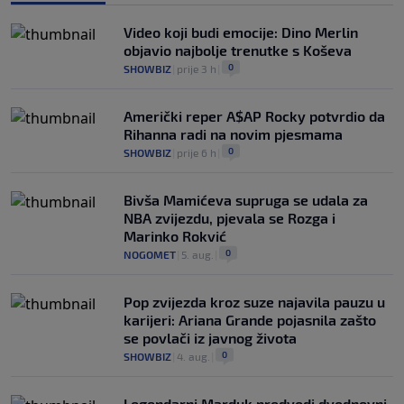
Video koji budi emocije: Dino Merlin
objavio najbolje trenutke s Koševa
0
SHOWBIZ
|
prije 3 h
|
Američki reper A$AP Rocky potvrdio da
Rihanna radi na novim pjesmama
0
SHOWBIZ
|
prije 6 h
|
Bivša Mamićeva supruga se udala za
NBA zvijezdu, pjevala se Rozga i
Marinko Rokvić
0
NOGOMET
|
5. aug.
|
Pop zvijezda kroz suze najavila pauzu u
karijeri: Ariana Grande pojasnila zašto
se povlači iz javnog života
0
SHOWBIZ
|
4. aug.
|
Legendarni Marduk predvodi dvodnevni