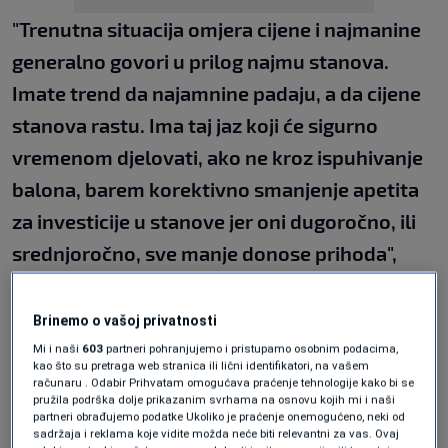
"Trenutna situacija omjera cijene i najmanine
generalno govori u prilog najmu stanova.
Imate trend da najamnine padaju, a da cijene
stanova rastu. Ima taj jaz koji će sigurno
vremenom djelovati, ako ne kroz ispuhivanje
balona, barem korektivno smanjenje apetita
za investicije u stanove jer oni dugoročno, ili
srednjoročno, sve manje donose prihoda",
istaknuo je Osmanbegović.
Brinemo o vašoj privatnosti
Kad je investicija isplativa?
Mi i naši
603
partneri pohranjujemo i pristupamo osobnim podacima,
kao što su pretraga web stranica ili lični identifikatori, na vašem
računaru . Odabir Prihvatam omogućava praćenje tehnologije kako bi se
pružila podrška dolje prikazanim svrhama na osnovu kojih mi i naši
Uvijek se gleda omjer cijene stana, potcrtao je,
partneri obrađujemo podatke Ukoliko je praćenje onemogućeno, neki od
sadržaja i reklama koje vidite možda neće biti relevantni za vas. Ovaj