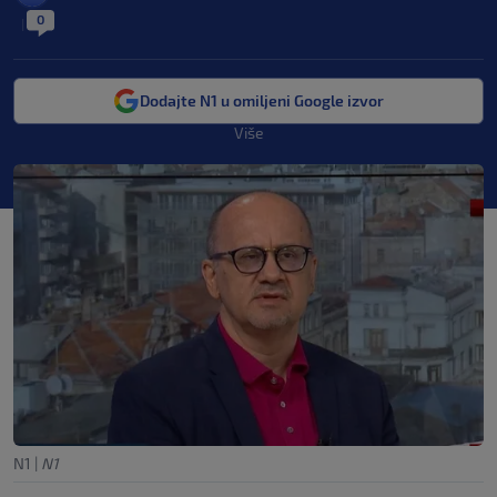
0
|
Dodajte N1 u omiljeni Google izvor
Više
N1
|
N1