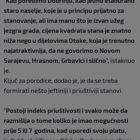
"Kad poredimo Dobrinju, kao jedno etablirano
staro naselje, koje je u principu prijatno za
stanovanje, ali ima manu što je izvan užeg
jezgra grada, cijena kvadrata stana je znatno
niža nego u dijelovima Otoke, koja je trenutno
najatraktivnija, da ne govorimo o Novom
Sarajevu, Hrasnom, Grbavici i slično",
istaknuo
je.
Ključ za porodice, dodao je, je da se treba
formirati nešto jeftiniji i priuštiviji stanovi.
"Postoji indeks priuštivosti i svako može da
razmišlja o tome koliko je imao mogućnosti
prije 5 ili 7 godina, kad uporedi svoju platu,