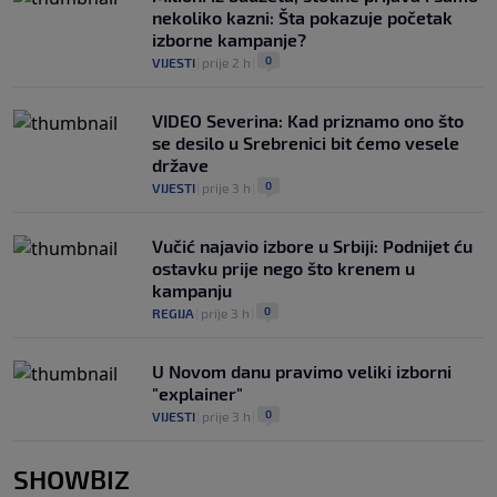
nekoliko kazni: Šta pokazuje početak
izborne kampanje?
0
VIJESTI
|
prije 2 h
|
VIDEO Severina: Kad priznamo ono što
se desilo u Srebrenici bit ćemo vesele
države
0
VIJESTI
|
prije 3 h
|
Vučić najavio izbore u Srbiji: Podnijet ću
ostavku prije nego što krenem u
kampanju
0
REGIJA
|
prije 3 h
|
U Novom danu pravimo veliki izborni
"explainer"
0
VIJESTI
|
prije 3 h
|
SHOWBIZ