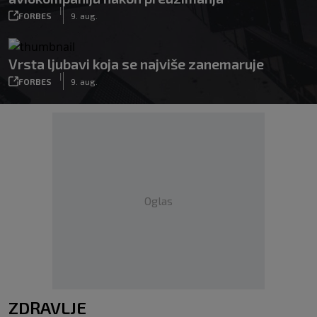
|
FORBES
9. aug.
Vrsta ljubavi koja se najviše zanemaruje
|
FORBES
9. aug.
Oglas
ZDRAVLJE