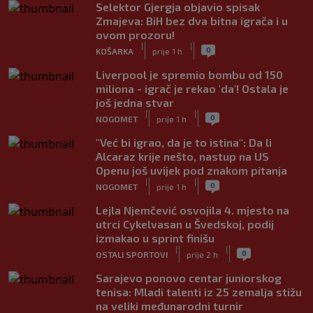
Selektor Gjergja objavio spisak
Zmajeva: BiH bez dva bitna igrača i u
ovom prozoru!
|
|
0
KOŠARKA
prije 1 h
Liverpool je spremio bombu od 150
miliona - igrač je rekao 'da'! Ostala je
još jedna stvar
|
|
0
NOGOMET
prije 1 h
"Već bi igrao, da je to istina": Da li
Alcaraz krije nešto, nastup na US
Openu još uvijek pod znakom pitanja
|
|
0
NOGOMET
prije 1 h
Lejla Njemčević osvojila 4. mjesto na
utrci Cykelvasan u Švedskoj, podij
izmakao u sprint finišu
|
|
0
OSTALI SPORTOVI
prije 2 h
Sarajevo ponovo centar juniorskog
tenisa: Mladi talenti iz 25 zemalja stižu
na veliki međunarodni turnir