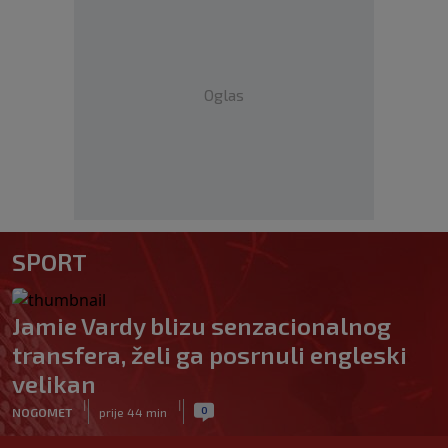
Oglas
SPORT
Jamie Vardy blizu senzacionalnog
transfera, želi ga posrnuli engleski
velikan
|
|
0
NOGOMET
prije 44 min