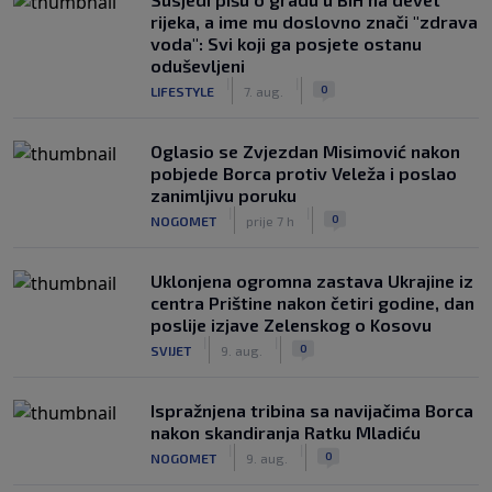
rijeka, a ime mu doslovno znači "zdrava
voda": Svi koji ga posjete ostanu
oduševljeni
|
|
0
LIFESTYLE
7. aug.
Oglasio se Zvjezdan Misimović nakon
pobjede Borca protiv Veleža i poslao
zanimljivu poruku
|
|
0
NOGOMET
prije 7 h
Uklonjena ogromna zastava Ukrajine iz
centra Prištine nakon četiri godine, dan
poslije izjave Zelenskog o Kosovu
|
|
0
SVIJET
9. aug.
Ispražnjena tribina sa navijačima Borca
nakon skandiranja Ratku Mladiću
|
|
0
NOGOMET
9. aug.