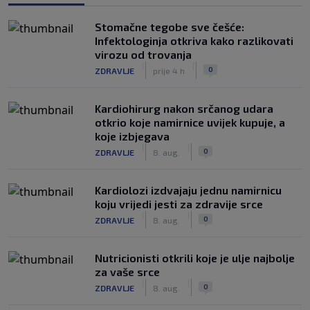
Stomačne tegobe sve češće:
Infektologinja otkriva kako razlikovati
virozu od trovanja
|
|
0
ZDRAVLJE
prije 4 h
Kardiohirurg nakon srčanog udara
otkrio koje namirnice uvijek kupuje, a
koje izbjegava
|
|
0
ZDRAVLJE
8. aug.
Kardiolozi izdvajaju jednu namirnicu
koju vrijedi jesti za zdravije srce
|
|
0
ZDRAVLJE
8. aug.
Nutricionisti otkrili koje je ulje najbolje
za vaše srce
|
|
0
ZDRAVLJE
8. aug.