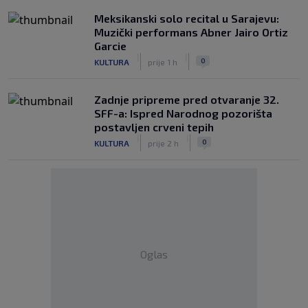
Meksikanski solo recital u Sarajevu:
Muzički performans Abner Jairo Ortiz
Garcie
|
|
0
KULTURA
prije 1 h
Zadnje pripreme pred otvaranje 32.
SFF-a: Ispred Narodnog pozorišta
postavljen crveni tepih
|
|
0
KULTURA
prije 2 h
Oglas