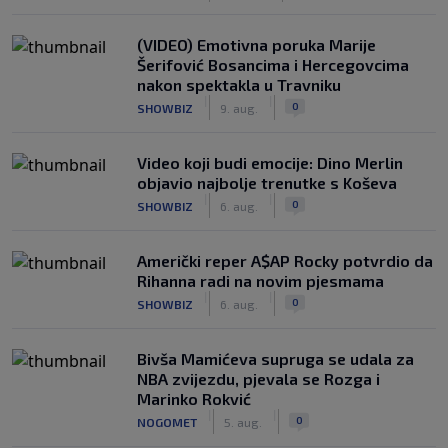
(VIDEO) Emotivna poruka Marije
Šerifović Bosancima i Hercegovcima
nakon spektakla u Travniku
|
|
0
SHOWBIZ
9. aug.
Video koji budi emocije: Dino Merlin
objavio najbolje trenutke s Koševa
|
|
0
SHOWBIZ
6. aug.
Američki reper A$AP Rocky potvrdio da
Rihanna radi na novim pjesmama
|
|
0
SHOWBIZ
6. aug.
Bivša Mamićeva supruga se udala za
NBA zvijezdu, pjevala se Rozga i
Marinko Rokvić
|
|
0
NOGOMET
5. aug.