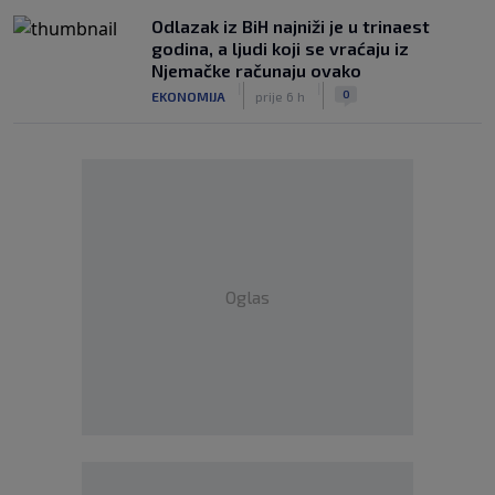
Odlazak iz BiH najniži je u trinaest
godina, a ljudi koji se vraćaju iz
Njemačke računaju ovako
|
|
0
EKONOMIJA
prije 6 h
Oglas