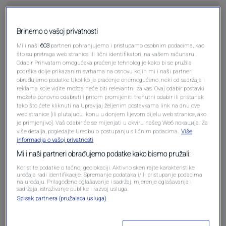
Brinemo o vašoj privatnosti
Pošalji komentar
Mi i naši
603
partneri pohranjujemo i pristupamo osobnim podacima, kao
što su pretraga web stranica ili lični identifikatori, na vašem računaru .
Odabir Prihvatam omogućava praćenje tehnologije kako bi se pružila
podrška dolje prikazanim svrhama na osnovu kojih mi i naši partneri
obrađujemo podatke Ukoliko je praćenje onemogućeno, neki od sadržaja i
reklama koje vidite možda neće biti relevantni za vas. Ovaj odabir postavki
možete ponovno odabrati i pritom promijeniti trenutni odabir ili pristanak
tako što ćete kliknuti na Upravljaj željenim postavkama link na dnu ove
web stranice [ili plutajuću ikonu u donjem lijevom dijelu web stranice, ako
je primjenjivo]. Vaš odabir će se mijenjati u okviru našeg Wеб локација. Za
više detalja, pogledajte Uredbu o postupanju s ličnim podacima.
Više
informacija o vašoj privatnosti
Mi i naši partneri obrađujemo podatke kako bismo pružali:
Oglas
Koristite podatke o tačnoj geolokaciji. Aktivno skenirajte karakteristike
uređaja radi identifikacije. Spremanje podataka i/ili pristupanje podacima
na uređaju. Prilagođeno oglašavanje i sadržaj, mjerenje oglašavanja i
sadržaja, istraživanje publike i razvoj usluga.
Spisak partnera (pružalaca usluga)