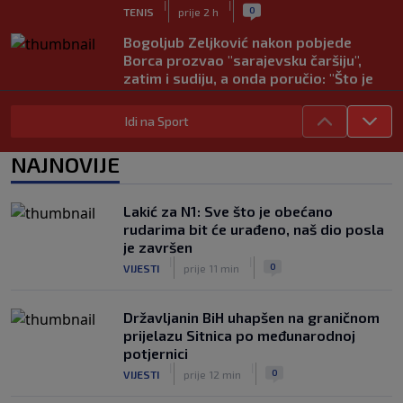
|
|
0
TENIS
prije 2 h
Bogoljub Zeljković nakon pobjede
Borca prozvao "sarajevsku čaršiju",
zatim i sudiju, a onda poručio: "Što je
Borac jači, buka je veća"
|
|
0
NOGOMET
prije 2 h
Idi na Sport
Nova kriza potresa FIFA-u: Gianni
NAJNOVIJE
Infantino je sada optužen za "obmanu"
|
|
0
NOGOMET
prije 3 h
Lakić za N1: Sve što je obećano
Kerim Alajbegović tek stigao, a legende
rudarima bit će urađeno, naš dio posla
Juventusa već oduševljene: "Može biti
je završen
okosnica tima"
|
|
|
|
0
VIJESTI
prije 11 min
0
NOGOMET
prije 3 h
Državljanin BiH uhapšen na graničnom
prijelazu Sitnica po međunarodnoj
potjernici
|
|
0
VIJESTI
prije 12 min