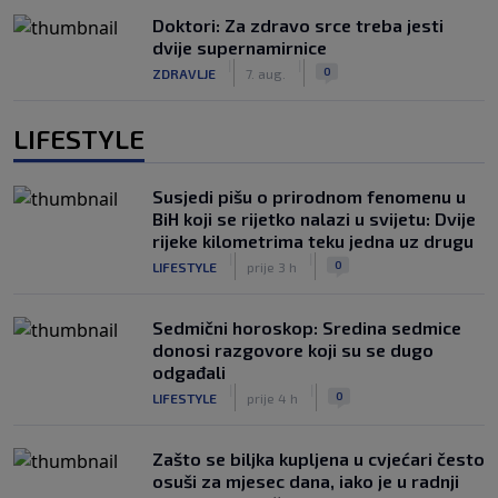
Doktori: Za zdravo srce treba jesti
dvije supernamirnice
|
|
0
ZDRAVLJE
7. aug.
LIFESTYLE
Susjedi pišu o prirodnom fenomenu u
BiH koji se rijetko nalazi u svijetu: Dvije
rijeke kilometrima teku jedna uz drugu
|
|
0
LIFESTYLE
prije 3 h
Sedmični horoskop: Sredina sedmice
donosi razgovore koji su se dugo
odgađali
|
|
0
LIFESTYLE
prije 4 h
Zašto se biljka kupljena u cvjećari često
osuši za mjesec dana, iako je u radnji