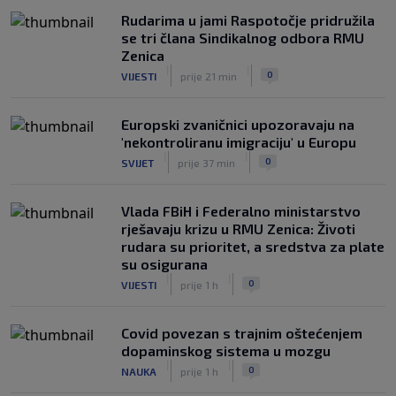
Rudarima u jami Raspotočje pridružila
se tri člana Sindikalnog odbora RMU
Zenica
|
|
0
VIJESTI
prije 21 min
Europski zvaničnici upozoravaju na
'nekontroliranu imigraciju' u Europu
|
|
0
SVIJET
prije 37 min
Vlada FBiH i Federalno ministarstvo
rješavaju krizu u RMU Zenica: Životi
rudara su prioritet, a sredstva za plate
su osigurana
|
|
0
VIJESTI
prije 1 h
Covid povezan s trajnim oštećenjem
dopaminskog sistema u mozgu
|
|
0
NAUKA
prije 1 h