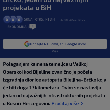
projekata u BiH
,
,
SRNA
RTRS
N1 BiH
|
12. jun. 2026. 13:00
0
EKONOMIJA
|
|
Dodajte N1 u omiljeni Google izvor
Više
Polaganjem kamena temeljca u Velikoj
Obarskoj kod Bijeljine zvanično je počela
izgradnja dionice autoputa Bijeljina–Brčko koja
će biti duga 17 kilometara. Ovim se nastavlja
jedan od najvažnijih infrastrukturnih projekata
u Bosni i Hercegovini.
Pročitaj više