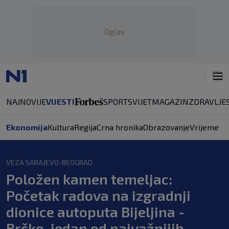
Oglas
NAJNOVIJE
VIJESTI
SPORT
SVIJET
MAGAZIN
ZDRAVLJE
Ekonomija
Kultura
Regija
Crna hronika
Obrazovanje
Vrijeme
VEZA SARAJEVO-BEOGRAD
Položen kamen temeljac:
Početak radova na izgradnji
dionice autoputa Bijeljina -
Brčko, jedan od najvažnijih