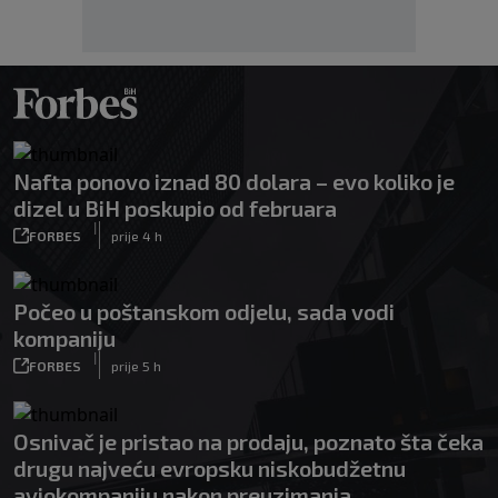
Nafta ponovo iznad 80 dolara – evo koliko je
dizel u BiH poskupio od februara
|
FORBES
prije 4 h
Počeo u poštanskom odjelu, sada vodi
kompaniju
|
FORBES
prije 5 h
Osnivač je pristao na prodaju, poznato šta čeka
drugu najveću evropsku niskobudžetnu
aviokompaniju nakon preuzimanja