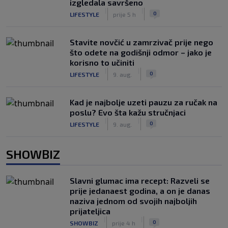
izgledala savršeno
|
|
0
LIFESTYLE
prije 5 h
Stavite novčić u zamrzivač prije nego
što odete na godišnji odmor – jako je
korisno to učiniti
|
|
0
LIFESTYLE
9. aug.
Kad je najbolje uzeti pauzu za ručak na
poslu? Evo šta kažu stručnjaci
|
|
0
LIFESTYLE
9. aug.
SHOWBIZ
Slavni glumac ima recept: Razveli se
prije jedanaest godina, a on je danas
naziva jednom od svojih najboljih
prijateljica
|
|
0
SHOWBIZ
prije 4 h