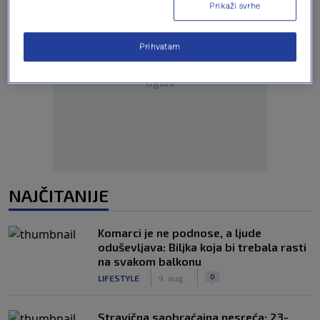
Prikaži svrhe
Prihvatam
Oglas
NAJČITANIJE
Komarci je ne podnose, a ljude
oduševljava: Biljka koja bi trebala rasti
na svakom balkonu
|
|
0
LIFESTYLE
9. aug.
Stravična saobraćajna nesreća: 23-