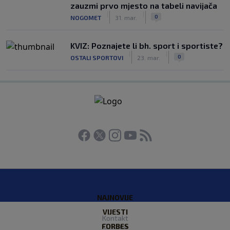
zauzmi prvo mjesto na tabeli navijača
|
|
0
NOGOMET
31. mar.
KVIZ: Poznajete li bh. sport i sportiste?
|
|
0
OSTALI SPORTOVI
23. mar.
NAJNOVIJE
VIJESTI
Kontakt
FORBES
O nama