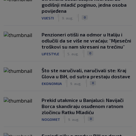
godišnji mladić poginuo, jedna osoba
povijeđena
|
|
0
VIJESTI
9. aug.
Penzioneri otišli na odmor u Italiju i
odlučili da se više ne vraćaju: "Mjesečni
troškovi su nam skresani na trećinu"
|
|
0
LIFESTYLE
5. aug.
Što ste naručivali, naručivali ste: Kraj
Glova u BiH, od sutra prestaju dostave
|
|
0
EKONOMIJA
9. aug.
Prekid utakmice u Banjaluci: Navijači
Borca skandiraju osuđenom ratnom
zločincu Ratku Mladiću
|
|
0
NOGOMET
9. aug.
Susjedi pišu o gradu u BiH na devet