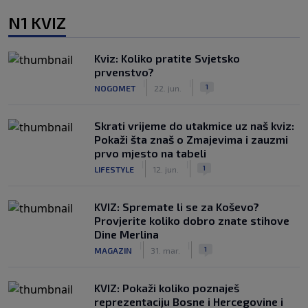
N1 KVIZ
Kviz: Koliko pratite Svjetsko
prvenstvo?
|
|
1
NOGOMET
22. jun.
Skrati vrijeme do utakmice uz naš kviz:
Pokaži šta znaš o Zmajevima i zauzmi
prvo mjesto na tabeli
|
|
1
LIFESTYLE
12. jun.
KVIZ: Spremate li se za Koševo?
Provjerite koliko dobro znate stihove
Dine Merlina
|
|
1
MAGAZIN
31. mar.
KVIZ: Pokaži koliko poznaješ
reprezentaciju Bosne i Hercegovine i