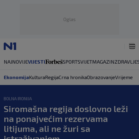
Oglas
NAJNOVIJE
VIJESTI
SPORT
SVIJET
MAGAZIN
ZDRAVLJE
Ekonomija
Kultura
Regija
Crna hronika
Obrazovanje
Vrijeme
BOLNA IRONIJA
Siromašna regija doslovno leži
na ponajvećim rezervama
litijuma, ali ne žuri sa
istraživanjem