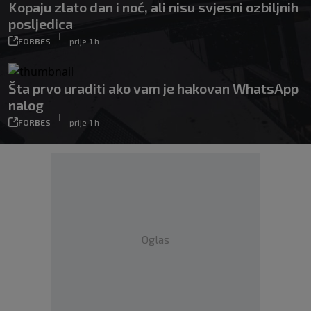
Kopaju zlato dan i noć, ali nisu svjesni ozbiljnih
posljedica
|
FORBES
prije 1 h
Šta prvo uraditi ako vam je hakovan WhatsApp
nalog
|
FORBES
prije 1 h
Oglas