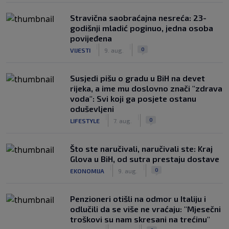
Stravična saobraćajna nesreća: 23-
godišnji mladić poginuo, jedna osoba
povijeđena
|
|
0
VIJESTI
9. aug.
Susjedi pišu o gradu u BiH na devet
rijeka, a ime mu doslovno znači "zdrava
voda": Svi koji ga posjete ostanu
oduševljeni
|
|
0
LIFESTYLE
7. aug.
Što ste naručivali, naručivali ste: Kraj
Glova u BiH, od sutra prestaju dostave
|
|
0
EKONOMIJA
9. aug.
Penzioneri otišli na odmor u Italiju i
odlučili da se više ne vraćaju: "Mjesečni
troškovi su nam skresani na trećinu"
|
|