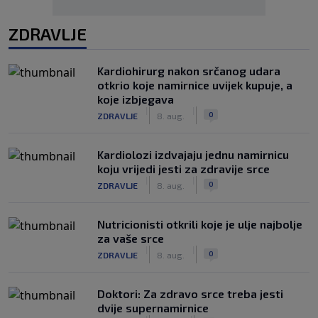
ZDRAVLJE
Kardiohirurg nakon srčanog udara
otkrio koje namirnice uvijek kupuje, a
koje izbjegava
|
|
0
ZDRAVLJE
8. aug.
Kardiolozi izdvajaju jednu namirnicu
koju vrijedi jesti za zdravije srce
|
|
0
ZDRAVLJE
8. aug.
Nutricionisti otkrili koje je ulje najbolje
za vaše srce
|
|
0
ZDRAVLJE
8. aug.
Doktori: Za zdravo srce treba jesti
dvije supernamirnice