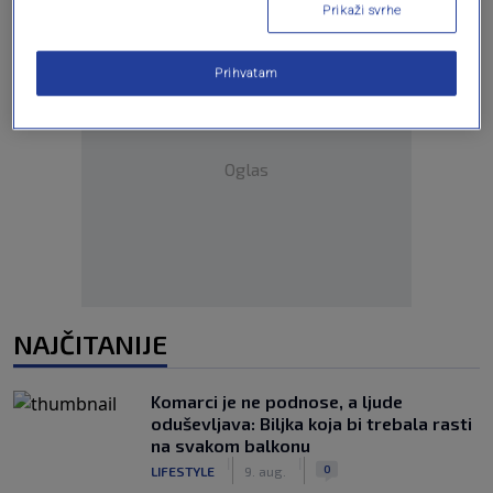
Prikaži svrhe
Prihvatam
Oglas
NAJČITANIJE
Komarci je ne podnose, a ljude
oduševljava: Biljka koja bi trebala rasti
na svakom balkonu
|
|
0
LIFESTYLE
9. aug.