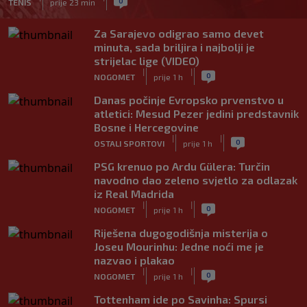
0
TENIS
prije 23 min
Za Sarajevo odigrao samo devet
minuta, sada briljira i najbolji je
strijelac lige (VIDEO)
|
|
0
NOGOMET
prije 1 h
Danas počinje Evropsko prvenstvo u
atletici: Mesud Pezer jedini predstavnik
Bosne i Hercegovine
|
|
0
OSTALI SPORTOVI
prije 1 h
PSG krenuo po Ardu Gülera: Turčin
navodno dao zeleno svjetlo za odlazak
iz Real Madrida
|
|
0
NOGOMET
prije 1 h
Riješena dugogodišnja misterija o
Joseu Mourinhu: Jedne noći me je
nazvao i plakao
|
|
0
NOGOMET
prije 1 h
Tottenham ide po Savinha: Spursi