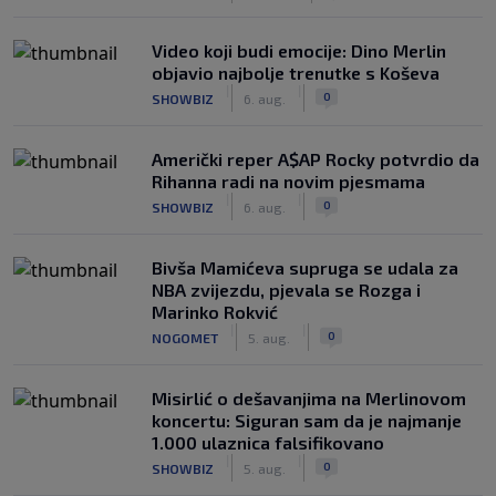
Video koji budi emocije: Dino Merlin
objavio najbolje trenutke s Koševa
|
|
0
SHOWBIZ
6. aug.
Američki reper A$AP Rocky potvrdio da
Rihanna radi na novim pjesmama
|
|
0
SHOWBIZ
6. aug.
Bivša Mamićeva supruga se udala za
NBA zvijezdu, pjevala se Rozga i
Marinko Rokvić
|
|
0
NOGOMET
5. aug.
Misirlić o dešavanjima na Merlinovom
koncertu: Siguran sam da je najmanje
1.000 ulaznica falsifikovano
|
|
0
SHOWBIZ
5. aug.