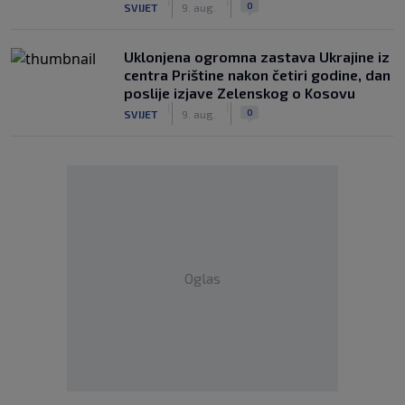
|
|
0
SVIJET
9. aug.
Uklonjena ogromna zastava Ukrajine iz
centra Prištine nakon četiri godine, dan
poslije izjave Zelenskog o Kosovu
|
|
0
SVIJET
9. aug.
Oglas