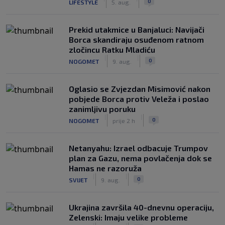
0
LIFESTYLE
5. aug.
Prekid utakmice u Banjaluci: Navijači
Borca skandiraju osuđenom ratnom
zločincu Ratku Mladiću
|
|
0
NOGOMET
9. aug.
Oglasio se Zvjezdan Misimović nakon
pobjede Borca protiv Veleža i poslao
zanimljivu poruku
|
|
0
NOGOMET
prije 2 h
Netanyahu: Izrael odbacuje Trumpov
plan za Gazu, nema povlačenja dok se
Hamas ne razoruža
|
|
0
SVIJET
9. aug.
Ukrajina završila 40-dnevnu operaciju,
Zelenski: Imaju velike probleme