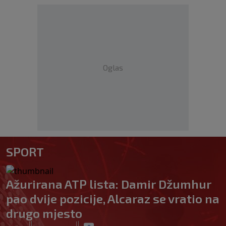
Oglas
SPORT
Ažurirana ATP lista: Damir Džumhur
pao dvije pozicije, Alcaraz se vratio na
drugo mjesto
|
|