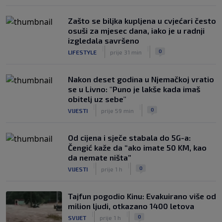
Zašto se biljka kupljena u cvjećari često
osuši za mjesec dana, iako je u radnji
izgledala savršeno
|
|
0
LIFESTYLE
prije 31 min
Nakon deset godina u Njemačkoj vratio
se u Livno: "Puno je lakše kada imaš
obitelj uz sebe"
|
|
0
VIJESTI
prije 59 min
Od cijena i sječe stabala do 5G-a:
Čengić kaže da “ako imate 50 KM, kao
da nemate ništa”
|
|
0
VIJESTI
prije 1 h
Tajfun pogodio Kinu: Evakuirano više od
milion ljudi, otkazano 1400 letova
|
|
0
SVIJET
prije 1 h