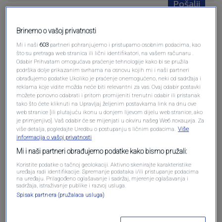
Pošalji
Brinemo o vašoj privatnosti
Mi i naši
603
partneri pohranjujemo i pristupamo osobnim podacima, kao
što su pretraga web stranica ili lični identifikatori, na vašem računaru .
Odabir Prihvatam omogućava praćenje tehnologije kako bi se pružila
Pošalji komentar
podrška dolje prikazanim svrhama na osnovu kojih mi i naši partneri
obrađujemo podatke Ukoliko je praćenje onemogućeno, neki od sadržaja i
reklama koje vidite možda neće biti relevantni za vas. Ovaj odabir postavki
možete ponovno odabrati i pritom promijeniti trenutni odabir ili pristanak
tako što ćete kliknuti na Upravljaj željenim postavkama link na dnu ove
web stranice [ili plutajuću ikonu u donjem lijevom dijelu web stranice, ako
je primjenjivo]. Vaš odabir će se mijenjati u okviru našeg Wеб локација. Za
više detalja, pogledajte Uredbu o postupanju s ličnim podacima.
Više
informacija o vašoj privatnosti
Mi i naši partneri obrađujemo podatke kako bismo pružali:
Koristite podatke o tačnoj geolokaciji. Aktivno skenirajte karakteristike
uređaja radi identifikacije. Spremanje podataka i/ili pristupanje podacima
Oglas
na uređaju. Prilagođeno oglašavanje i sadržaj, mjerenje oglašavanja i
sadržaja, istraživanje publike i razvoj usluga.
Spisak partnera (pružalaca usluga)