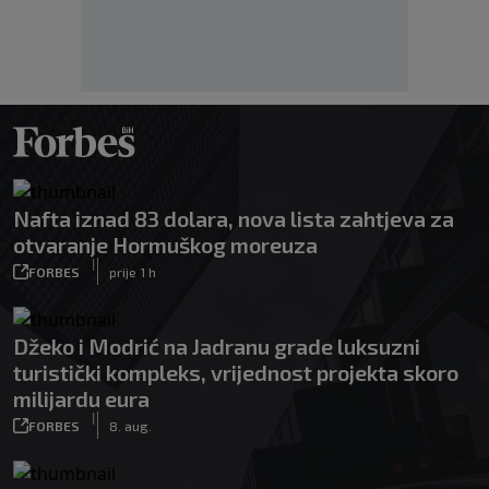
Nafta iznad 83 dolara, nova lista zahtjeva za
otvaranje Hormuškog moreuza
|
FORBES
prije 1 h
Džeko i Modrić na Jadranu grade luksuzni
turistički kompleks, vrijednost projekta skoro
milijardu eura
|
FORBES
8. aug.