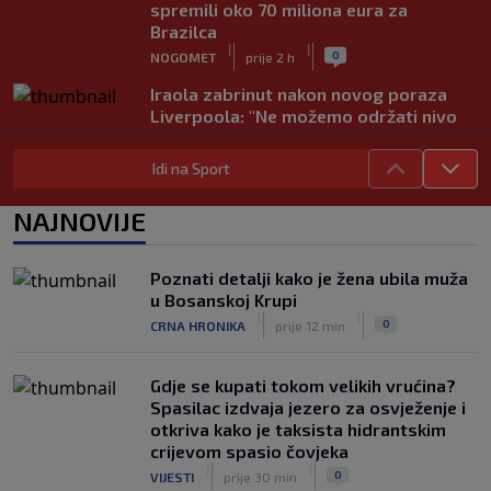
spremili oko 70 miliona eura za
Brazilca
|
|
0
NOGOMET
prije 2 h
Iraola zabrinut nakon novog poraza
Liverpoola: "Ne možemo održati nivo
koji želimo"
|
|
0
NOGOMET
prije 2 h
Idi na Sport
Vlahović pred velikom odlukom:
NAJNOVIJE
Beşiktaş mu nudi 10 miliona eura po
sezoni
|
|
0
NOGOMET
prije 3 h
Poznati detalji kako je žena ubila muža
u Bosanskoj Krupi
Kako je Gianni Infantino uspio uništiti
|
|
0
CRNA HRONIKA
prije 12 min
Mundijal: Od fudbala do Trumpa,
milijardi i rata s UEFA-om
|
|
0
NOGOMET
prije 3 h
Gdje se kupati tokom velikih vrućina?
Spasilac izdvaja jezero za osvježenje i
otkriva kako je taksista hidrantskim
crijevom spasio čovjeka
|
|
0
VIJESTI
prije 30 min