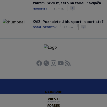
zauzmi prvo mjesto na tabeli navijača
|
|
0
NOGOMET
31. mar.
KVIZ: Poznajete li bh. sport i sportiste?
|
|
0
OSTALI SPORTOVI
23. mar.
NAJNOVIJE
VIJESTI
Kontakt
FORBES
O nama