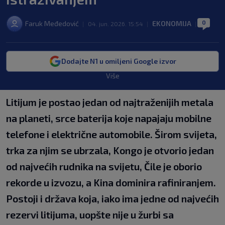
0
Faruk Međedović
EKONOMIJA
|
04. jun. 2026. 15:54
|
|
Dodajte N1 u omiljeni Google izvor
Više
Litijum je postao jedan od najtraženijih metala
na planeti, srce baterija koje napajaju mobilne
telefone i električne automobile. Širom svijeta,
trka za njim se ubrzala, Kongo je otvorio jedan
od najvećih rudnika na svijetu, Čile je oborio
rekorde u izvozu, a Kina dominira rafiniranjem.
Postoji i država koja, iako ima jedne od najvećih
rezervi litijuma, uopšte nije u žurbi sa