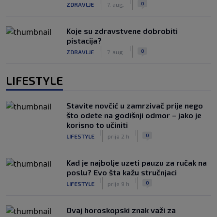
|
|
0
ZDRAVLJE
7. aug.
Koje su zdravstvene dobrobiti
pistacija?
|
|
0
ZDRAVLJE
7. aug.
LIFESTYLE
Stavite novčić u zamrzivač prije nego
što odete na godišnji odmor – jako je
korisno to učiniti
|
|
0
LIFESTYLE
prije 2 h
Kad je najbolje uzeti pauzu za ručak na
poslu? Evo šta kažu stručnjaci
|
|
0
LIFESTYLE
prije 9 h
Ovaj horoskopski znak važi za