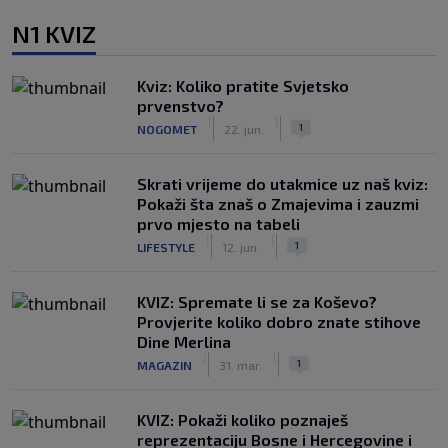
N1 KVIZ
Kviz: Koliko pratite Svjetsko
prvenstvo?
|
|
1
NOGOMET
22. jun.
Skrati vrijeme do utakmice uz naš kviz:
Pokaži šta znaš o Zmajevima i zauzmi
prvo mjesto na tabeli
|
|
1
LIFESTYLE
12. jun.
KVIZ: Spremate li se za Koševo?
Provjerite koliko dobro znate stihove
Dine Merlina
|
|
1
MAGAZIN
31. mar.
KVIZ: Pokaži koliko poznaješ
reprezentaciju Bosne i Hercegovine i