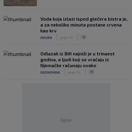
Voda koja izlazi ispod glečera bistra je,
a za nekoliko minuta postane crvena
kao krv
|
|
0
NAUKA
prije 1 h
Odlazak iz BiH najniži je u trinaest
godina, a ljudi koji se vraćaju iz
Njemačke računaju ovako
|
|
0
EKONOMIJA
prije 1 h
Oglas