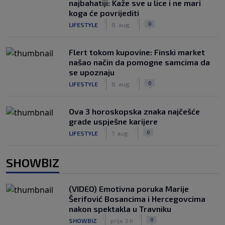
najbahatiji: Kaže sve u lice i ne mari
koga će povrijediti
|
|
0
LIFESTYLE
8. aug.
Flert tokom kupovine: Finski market
našao način da pomogne samcima da
se upoznaju
|
|
0
LIFESTYLE
8. aug.
Ova 3 horoskopska znaka najčešće
grade uspješne karijere
|
|
0
LIFESTYLE
7. aug.
SHOWBIZ
(VIDEO) Emotivna poruka Marije
Šerifović Bosancima i Hercegovcima
nakon spektakla u Travniku
|
|
0
SHOWBIZ
prije 3 h