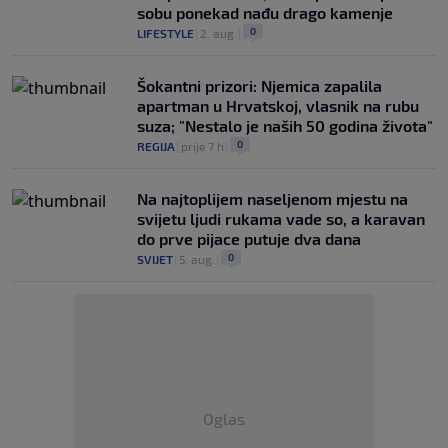
sobu ponekad nađu drago kamenje
0
LIFESTYLE
|
2. aug.
|
Šokantni prizori: Njemica zapalila
apartman u Hrvatskoj, vlasnik na rubu
suza; "Nestalo je naših 50 godina života"
0
REGIJA
|
prije 7 h
|
Na najtoplijem naseljenom mjestu na
svijetu ljudi rukama vade so, a karavan
do prve pijace putuje dva dana
0
SVIJET
|
5. aug.
|
Oglas