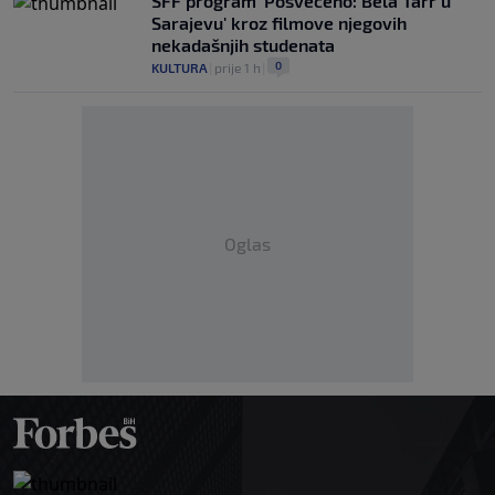
SFF program 'Posvećeno: Béla Tarr u
Sarajevu' kroz filmove njegovih
nekadašnjih studenata
0
KULTURA
|
prije 1 h
|
Oglas