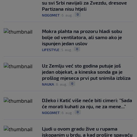
su svi Srbi navijali za Zvezdu, dresove
Partizana nisu htjeli
0
NOGOMET
|
6. aug.
|
Mokra plahta na prozoru hladi sobu
bolje od ventilatora, ali samo ako je
ispunjen jedan uslov
0
LIFESTYLE
|
5. aug.
|
Uz Zemlju već sto godina putuje još
jedan objekat, a kineska sonda ga je
prošlog mjeseca prvi put snimila izbliza
0
NAUKA
|
6. aug.
|
Džeko i Katić više neće biti cimeri: "Sada
će morati kuhati za nju, ne za mene..."
0
NOGOMET
|
6. aug.
|
Ljudi u ovom gradu žive u rupama
iskopanim u brdu, a kad prošire spavaću