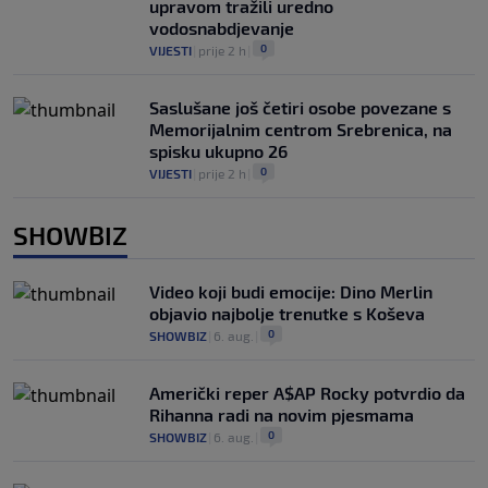
upravom tražili uredno
vodosnabdjevanje
0
VIJESTI
|
prije 2 h
|
Saslušane još četiri osobe povezane s
Memorijalnim centrom Srebrenica, na
spisku ukupno 26
0
VIJESTI
|
prije 2 h
|
SHOWBIZ
Video koji budi emocije: Dino Merlin
objavio najbolje trenutke s Koševa
0
SHOWBIZ
|
6. aug.
|
Američki reper A$AP Rocky potvrdio da
Rihanna radi na novim pjesmama
0
SHOWBIZ
|
6. aug.
|