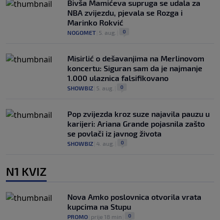
Bivša Mamićeva supruga se udala za
NBA zvijezdu, pjevala se Rozga i
Marinko Rokvić
0
NOGOMET
|
5. aug.
|
Misirlić o dešavanjima na Merlinovom
koncertu: Siguran sam da je najmanje
1.000 ulaznica falsifikovano
0
SHOWBIZ
|
5. aug.
|
Pop zvijezda kroz suze najavila pauzu u
karijeri: Ariana Grande pojasnila zašto
se povlači iz javnog života
0
SHOWBIZ
|
4. aug.
|
N1 KVIZ
Nova Amko poslovnica otvorila vrata
kupcima na Stupu
0
PROMO
|
prije 18 min
|