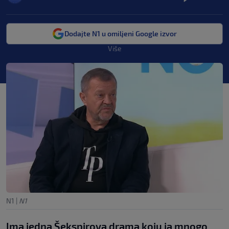
Dodajte N1 u omiljeni Google izvor
Više
N1
|
N1
Ima jedna Šekspirova drama koju ja mnogo