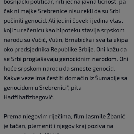
bošnjački političar, niti jedna javna ličnost, pa
čak ni majke Srebrenice nisu rekli da su Srbi
počinili genocid. Ali jedini čovek i jedina vlast
koji tu rečenicu kao hipoteku stavlja srpskom
narodu su Vučić, Vulin, Brnabićka i sva ta ekipa
oko predsjednika Republike Srbije. Oni kažu da
se Srbi proglašavaju genocidnim narodom. Oni
hoće srpskom narodu da smeste genocid.
Kakve veze ima čestiti domaćin iz Šumadije sa
genocidom u Srebrenici", pita
Hadžihafizbegović.
Prema njegovim riječima, film Jasmile Žbanić
je tačan, plemenit i njegov kraj poziva na