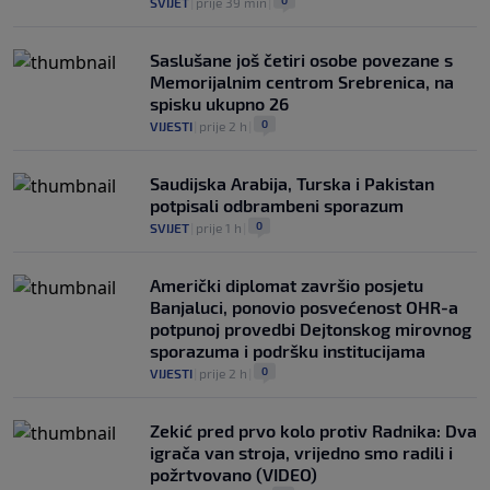
SVIJET
|
prije 39 min
|
Saslušane još četiri osobe povezane s
Memorijalnim centrom Srebrenica, na
spisku ukupno 26
0
VIJESTI
|
prije 2 h
|
Saudijska Arabija, Turska i Pakistan
potpisali odbrambeni sporazum
0
SVIJET
|
prije 1 h
|
Američki diplomat završio posjetu
Banjaluci, ponovio posvećenost OHR-a
potpunoj provedbi Dejtonskog mirovnog
sporazuma i podršku institucijama
0
VIJESTI
|
prije 2 h
|
Zekić pred prvo kolo protiv Radnika: Dva
igrača van stroja, vrijedno smo radili i
požrtvovano (VIDEO)