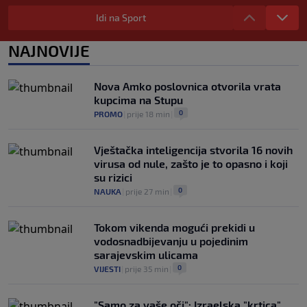
Tužne vijesti: Preminuo nekadašnji
prvak Jugoslavije
Idi na Sport
0
OSTALI SPORTOVI
|
prije 5 h
|
NAJNOVIJE
Pravna bitka Luke Dončića i Anamarije
Goltes seli se u Sloveniju: Spominje se
čak 50 miliona dolara
Nova Amko poslovnica otvorila vrata
0
KOŠARKA
|
prije 6 h
|
kupcima na Stupu
0
PROMO
|
prije 18 min
|
Vještačka inteligencija stvorila 16 novih
virusa od nule, zašto je to opasno i koji
su rizici
0
NAUKA
|
prije 27 min
|
Tokom vikenda mogući prekidi u
vodosnadbijevanju u pojedinim
sarajevskim ulicama
0
VIJESTI
|
prije 35 min
|
"Samo za vaše oči": Izraelska "krtica"