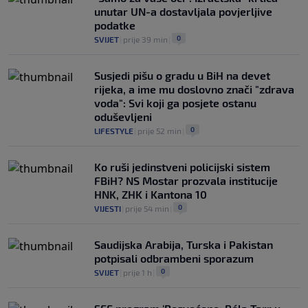
unutar UN-a dostavljala povjerljive
podatke
0
SVIJET
|
prije 39 min
|
Susjedi pišu o gradu u BiH na devet
rijeka, a ime mu doslovno znači "zdrava
voda": Svi koji ga posjete ostanu
oduševljeni
0
LIFESTYLE
|
prije 52 min
|
Ko ruši jedinstveni policijski sistem
FBiH? NS Mostar prozvala institucije
HNK, ZHK i Kantona 10
0
VIJESTI
|
prije 54 min
|
Saudijska Arabija, Turska i Pakistan
potpisali odbrambeni sporazum
0
SVIJET
|
prije 1 h
|