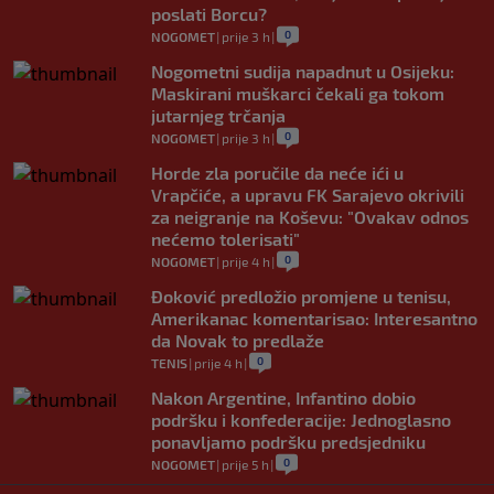
poslati Borcu?
0
NOGOMET
|
prije 3 h
|
Nogometni sudija napadnut u Osijeku:
Maskirani muškarci čekali ga tokom
jutarnjeg trčanja
0
NOGOMET
|
prije 3 h
|
Horde zla poručile da neće ići u
Vrapčiće, a upravu FK Sarajevo okrivili
za neigranje na Koševu: "Ovakav odnos
nećemo tolerisati"
0
NOGOMET
|
prije 4 h
|
Đoković predložio promjene u tenisu,
Amerikanac komentarisao: Interesantno
da Novak to predlaže
0
TENIS
|
prije 4 h
|
Nakon Argentine, Infantino dobio
podršku i konfederacije: Jednoglasno
ponavljamo podršku predsjedniku
0
NOGOMET
|
prije 5 h
|