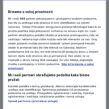
Hadžihafizbegović, dodajući da je Jasmila
Žbanić potpuno u pravu.
Brinemo o vašoj privatnosti
Mi i naši
603
partneri pohranjujemo i pristupamo osobnim podacima,
kao što su pretraga web stranica ili lični identifikatori, na vašem
„Ona se nije postavila ispred mikrofona i
računaru . Odabir Prihvatam omogućava praćenje tehnologije kako bi se
kamera da priča kako se film ne prikazuje na
pružila podrška dolje prikazanim svrhama na osnovu kojih mi i naši
partneri obrađujemo podatke Ukoliko je praćenje onemogućeno, neki od
Radio-televiziji Srbije, nego je unutar velikog
sadržaja i reklama koje vidite možda neće biti relevantni za vas. Ovaj
odabir postavki možete ponovno odabrati i pritom promijeniti trenutni
intervjua rekla da ne bi željela da živi u zemlji u
odabir ili pristanak tako što ćete kliknuti na Upravljaj željenim
postavkama link na dnu ove web stranice [ili plutajuću ikonu u donjem
kojoj predsjednik odlučuje da li će se film
lijevom dijelu web stranice, ako je primjenjivo]. Vaš odabir će se
mijenjati u okviru našeg Wеб локација. Za više detalja, pogledajte
prikazati ili neće. Pa, mislim ne treba nam
Uredbu o postupanju s ličnim podacima.
Više informacija o vašoj
privatnosti
vrijeđati inteligenciju – cijela regija zna da se
Mi i naši partneri obrađujemo podatke kako bismo
Aleksandar Vučić pita i o kvalitetnoj ispaši
pružali:
pčela, do postavljanja ministara. Zaista mu
Koristite podatke o tačnoj geolokaciji. Aktivno skenirajte karakteristike
uređaja radi identifikacije. Spremanje podataka i/ili pristupanje
podacima na uređaju. Prilagođeno oglašavanje i sadržaj, mjerenje
odajem ogromno priznanje što uspjeva da sve
oglašavanja i sadržaja, istraživanje publike i razvoj usluga.
vizira i to, od trivijalnih stvari, do toga hoće li
Spisak partnera (pružalaca usluga)