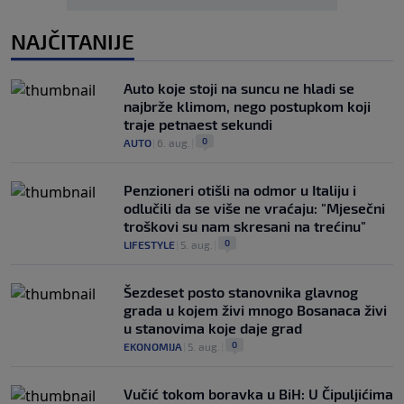
NAJČITANIJE
Auto koje stoji na suncu ne hladi se
najbrže klimom, nego postupkom koji
traje petnaest sekundi
0
AUTO
|
6. aug.
|
Penzioneri otišli na odmor u Italiju i
odlučili da se više ne vraćaju: "Mjesečni
troškovi su nam skresani na trećinu"
0
LIFESTYLE
|
5. aug.
|
Šezdeset posto stanovnika glavnog
grada u kojem živi mnogo Bosanaca živi
u stanovima koje daje grad
0
EKONOMIJA
|
5. aug.
|
Vučić tokom boravka u BiH: U Čipuljićima