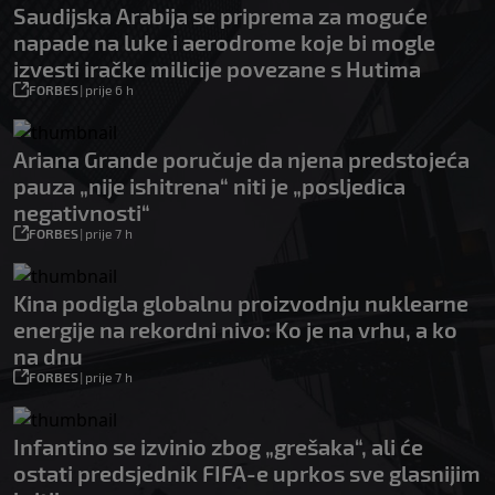
Saudijska Arabija se priprema za moguće
napade na luke i aerodrome koje bi mogle
izvesti iračke milicije povezane s Hutima
FORBES
|
prije 6 h
Ariana Grande poručuje da njena predstojeća
pauza „nije ishitrena“ niti je „posljedica
negativnosti“
FORBES
|
prije 7 h
Kina podigla globalnu proizvodnju nuklearne
energije na rekordni nivo: Ko je na vrhu, a ko
na dnu
FORBES
|
prije 7 h
Infantino se izvinio zbog „grešaka“, ali će
ostati predsjednik FIFA-e uprkos sve glasnijim