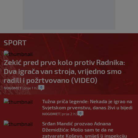
SPORT
Zekić pred prvo kolo protiv Radnika:
Dva igrača van stroja, vrijedno smo
radili i požrtvovano (VIDEO)
0
NOGOMET
|
prije 1 h
|
Tužna priča legende: Nekada je igrao na
Svjetskom prvenstvu, danas živi u bijedi
0
NOGOMET
|
prije 2 h
|
Srđan Mandić prozvao Adnana
Džemidžića: Molio sam te da ne
zatvarate Koševo, smiješ li inspekciju