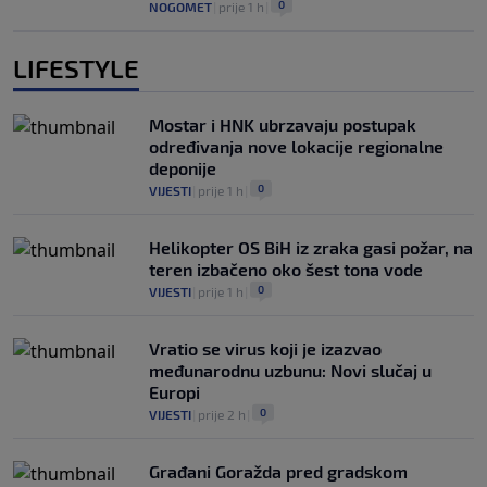
0
NOGOMET
|
prije 1 h
|
LIFESTYLE
Mostar i HNK ubrzavaju postupak
određivanja nove lokacije regionalne
deponije
0
VIJESTI
|
prije 1 h
|
Helikopter OS BiH iz zraka gasi požar, na
teren izbačeno oko šest tona vode
0
VIJESTI
|
prije 1 h
|
Vratio se virus koji je izazvao
međunarodnu uzbunu: Novi slučaj u
Europi
0
VIJESTI
|
prije 2 h
|
Građani Goražda pred gradskom