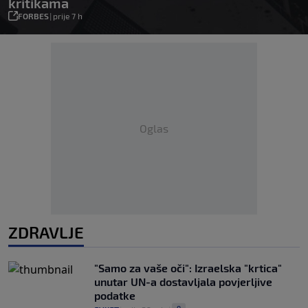
kritikama
FORBES
|
prije 7 h
Oglas
ZDRAVLJE
"Samo za vaše oči": Izraelska "krtica"
unutar UN-a dostavljala povjerljive
podatke
0