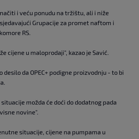
čiti i veću ponudu na tržištu, ali i niže
edsjedavajući Grupacije za promet naftom i
 komore RS.
iže cijene u maloprodaji", kazao je Savić.
o desilo da OPEC+ podigne proizvodnju - to bi
a.
 situacije možda će doći do dodatnog pada
avisne novine".
trenutne situacije, cijene na pumpama u