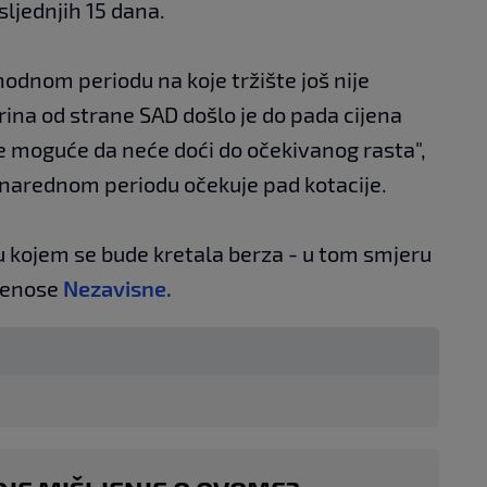
sljednjih 15 dana.
hodnom periodu na koje tržište još nije
ina od strane SAD došlo je do pada cijena
e moguće da neće doći do očekivanog rasta",
u narednom periodu očekuje pad kotacije.
 kojem se bude kretala berza - u tom smjeru
prenose
Nezavisne.