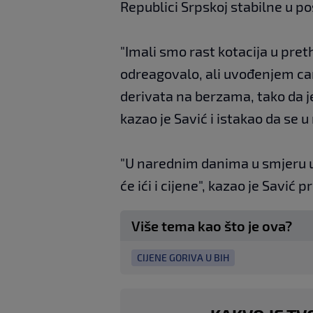
Republici Srpskoj stabilne u po
"Imali smo rast kotacija u pret
odreagovalo, ali uvođenjem car
derivata na berzama, tako da j
kazao je Savić i istakao da se 
"U narednim danima u smjeru u
će ići i cijene", kazao je Savić 
Više tema kao što je ova?
CIJENE GORIVA U BIH