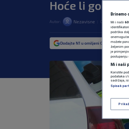
Hoće li gorivo 
Brinemo o
Nezavisne
Autor:
05. apr. 2025. 0
|
Mi i naši
60
identifikat
podrška dol
onemogućeno,
možete ponov
Dodajte N1 u omiljeni Google izvor
željenim pos
je primjenji
postupanju 
Mi i naši
Koristite po
podataka i/
sadržaja, is
Spisak par
Prika