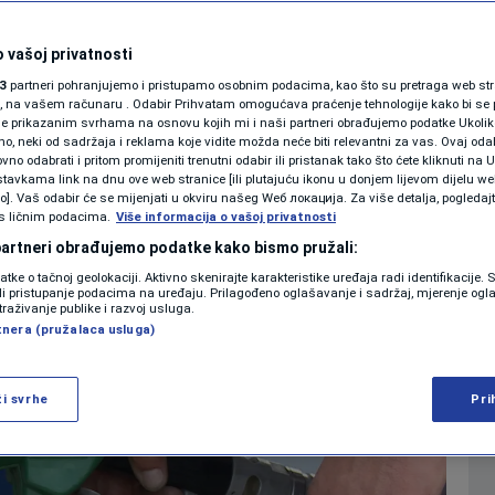
u BiH pojeftiniti?
SHOWBIZ
KOLUMNE
 vašoj privatnosti
0
8:33
VIJESTI
komentara
|
|
3
partneri pohranjujemo i pristupamo osobnim podacima, kao što su pretraga web stran
ori, na vašem računaru . Odabir Prihvatam omogućava praćenje tehnologije kako bi se 
je prikazanim svrhama na osnovu kojih mi i naši partneri obrađujemo podatke Ukoliko
 neki od sadržaja i reklama koje vidite možda neće biti relevantni za vas. Ovaj odab
PODCAST
no odabrati i pritom promijeniti trenutni odabir ili pristanak tako što ćete kliknuti na U
Više
tavkama link na dnu ove web stranice [ili plutajuću ikonu u donjem lijevom dijelu we
N1 SPECIJAL
vo]. Vaš odabir će se mijenjati u okviru našeg Wеб локација. Za više detalja, pogledaj
s ličnim podacima.
Više informacija o vašoj privatnosti
FENOMENI
 partneri obrađujemo podatke kako bismo pružali:
datke o tačnoj geolokaciji. Aktivno skenirajte karakteristike uređaja radi identifikacije.
NEISTRAŽENO
ili pristupanje podacima na uređaju. Prilagođeno oglašavanje i sadržaj, mjerenje ogl
traživanje publike i razvoj usluga.
tnera (pružalaca usluga)
VIRALNO
FOTO
ži svrhe
Pri
PROMO
VIDEO