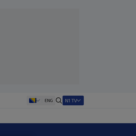
N1 TV
ENG