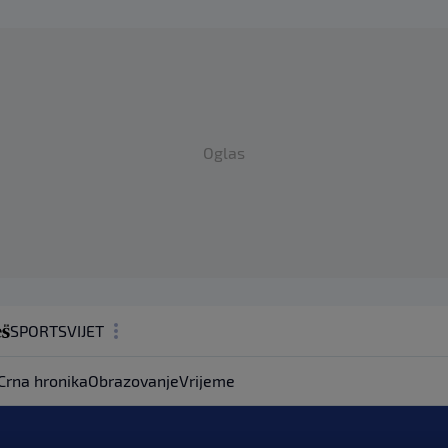
Oglas
SPORT
SVIJET
MAGAZIN
Crna hronika
Obrazovanje
Vrijeme
ZDRAVLJE