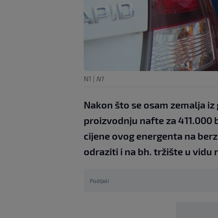
N1
|
N1
Nakon što se osam zemalja iz
proizvodnju nafte za 411.000 
cijene ovog energenta na berza
odraziti i na bh. tržište u vidu 
Podijeli