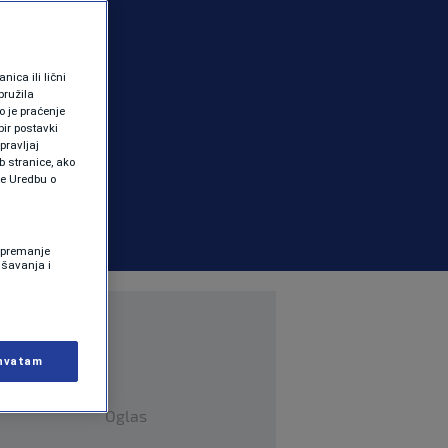
ica ili lični
pružila
 je praćenje
ir postavki
pravljaj
b stranice, ako
te Uredbu o
 Spremanje
ašavanja i
hvatam
Oglas