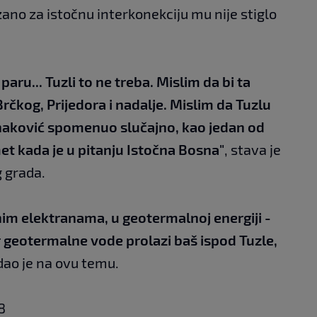
zano za istočnu interkonekciju mu nije stiglo
aru... Tuzli to ne treba. Mislim da bi ta
 Brčkog, Prijedora i nadalje. Mislim da Tuzlu
Konaković spomenuo slučajno, kao jedan od
et kada je u pitanju Istočna Bosna"
, stava je
 grada.
nim elektranama, u geotermalnoj energiji -
r geotermalne vode prolazi baš ispod Tuzle,
dao je na ovu temu.
8