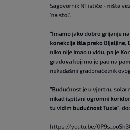
Sagovornik N1 ističe - ništa ve
'na stol'.
"Imamo jako dobro grijanje na p
konekcija išla preko Bijeljine,
niko nije imao u vidu, pa je 
gradova koji mu je pao na pam
nekadašnji gradonačelnik ovog
"Budućnost je u vjertru, solar
nikad ispitani ogromni korido
tu vidim budućnost Tuzle"
, do
https://youtu.be/0P9s_ooSh3