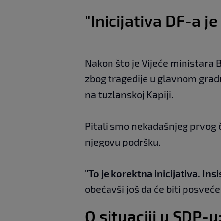
"Inicijativa DF-a j
Nakon što je Vijeće ministara 
zbog tragedije u glavnom gradu 
na tuzlanskoj Kapiji.
Pitali smo nekadašnjeg prvog č
njegovu podršku.
"To je korektna inicijativa. Ins
obećavši još da će biti posveće
O situaciji u SDP-u