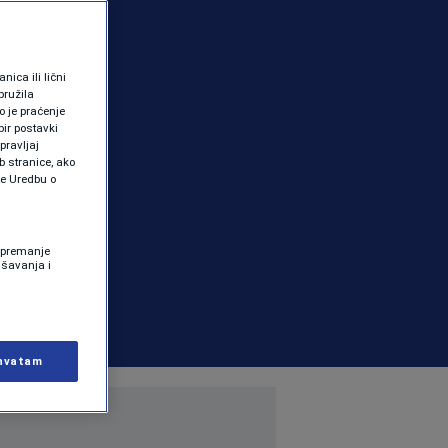
ica ili lični
pružila
 je praćenje
ir postavki
pravljaj
b stranice, ako
te Uredbu o
 Spremanje
ašavanja i
hvatam