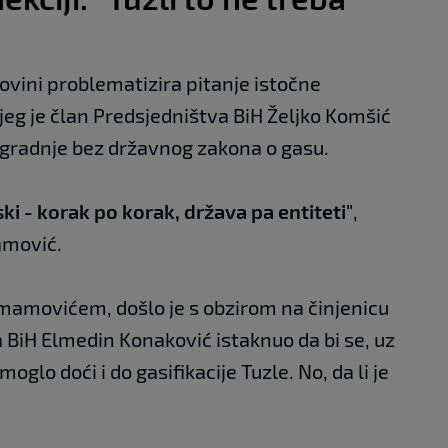
ovini problematizira pitanje istočne
jeg je član Predsjedništva BiH Željko Komšić
 gradnje bez državnog zakona o gasu.
ski - korak po korak, država pa entiteti"
,
amović.
mamovićem, došlo je s obzirom na činjenicu
a BiH Elmedin Konaković istaknuo da bi se, uz
glo doći i do gasifikacije Tuzle. No, da li je