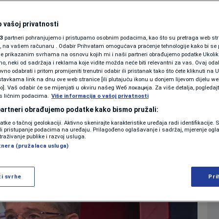
ć otkrio ima li
SHOWBIZ
KOLUMNE
 vašoj privatnosti
 kandiduje za
3
partneri pohranjujemo i pristupamo osobnim podacima, kao što su pretraga web stran
ori, na vašem računaru . Odabir Prihvatam omogućava praćenje tehnologije kako bi se 
SDP-a
je prikazanim svrhama na osnovu kojih mi i naši partneri obrađujemo podatke Ukoliko
 neki od sadržaja i reklama koje vidite možda neće biti relevantni za vas. Ovaj odab
PODCAST
no odabrati i pritom promijeniti trenutni odabir ili pristanak tako što ćete kliknuti na U
tavkama link na dnu ove web stranice [ili plutajuću ikonu u donjem lijevom dijelu we
0
VIJESTI
komentara
|
|
N1 SPECIJAL
vo]. Vaš odabir će se mijenjati u okviru našeg Wеб локација. Za više detalja, pogledaj
s ličnim podacima.
Više informacija o vašoj privatnosti
FENOMENI
 partneri obrađujemo podatke kako bismo pružali:
Više
datke o tačnoj geolokaciji. Aktivno skenirajte karakteristike uređaja radi identifikacije.
NEISTRAŽENO
ili pristupanje podacima na uređaju. Prilagođeno oglašavanje i sadržaj, mjerenje ogl
traživanje publike i razvoj usluga.
tnera (pružalaca usluga)
VIRALNO
FOTO
ži svrhe
Pri
PROMO
VIDEO