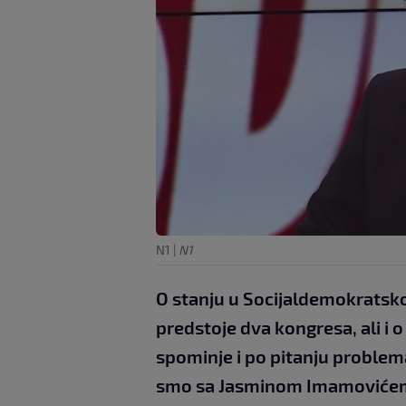
N1
|
N1
O stanju u Socijaldemokratskoj
predstoje dva kongresa, ali i o
spominje i po pitanju problema
smo sa Jasminom Imamovićem.