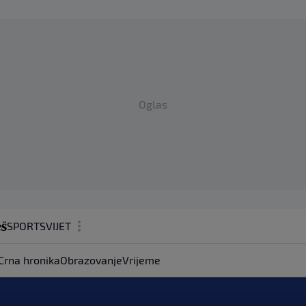
Oglas
SPORT
SVIJET
MAGAZIN
Crna hronika
Obrazovanje
Vrijeme
ZDRAVLJE