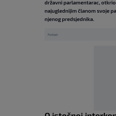
državni parlamentarac, otkrio
najuglednijim članom svoje part
njenog predsjednika.
Podijeli
O istočnoj interkone