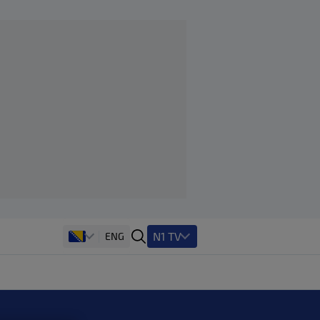
N1 TV
ENG