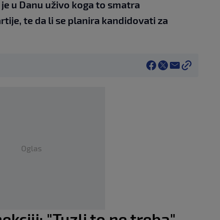
 je u Danu uživo koga to smatra
ije, te da li se planira kandidovati za
Oglas
kciji: "Tuzli to ne treba"