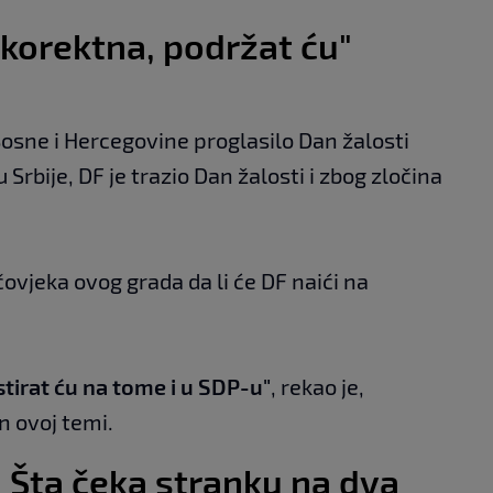
e korektna, podržat ću"
Bosne i Hercegovine proglasilo Dan žalosti
Srbije, DF je trazio Dan žalosti i zbog zločina
ovjeka ovog grada da li će DF naići na
istirat ću na tome i u SDP-u"
, rekao je,
n ovoj temi.
: Šta čeka stranku na dva