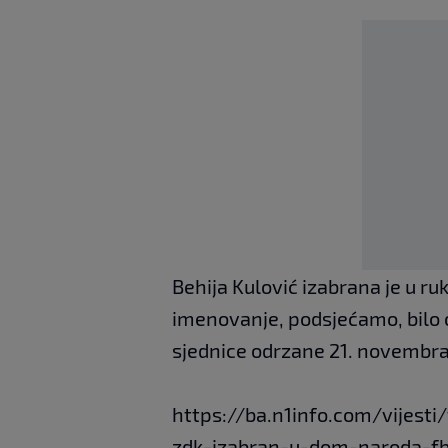
Behija Kulović izabrana je u r
imenovanje, podsjećamo, bilo o
sjednice odrzane 21. novembra
https://ba.n1info.com/vijesti
zdk-izabran-u-dom-naroda-fb