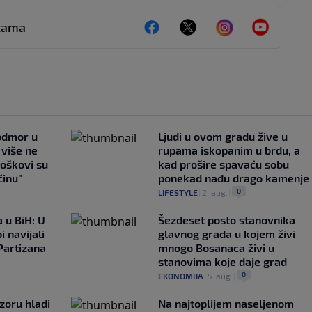
ežama
 odmor u
Ljudi u ovom gradu žive u
e više ne
rupama iskopanim u brdu, a
roškovi su
kad prošire spavaću sobu
ćinu"
ponekad nađu drago kamenje
0
LIFESTYLE
|
2. aug.
|
 u BiH: U
Šezdeset posto stanovnika
i navijali
glavnog grada u kojem živi
Partizana
mnogo Bosanaca živi u
stanovima koje daje grad
0
EKONOMIJA
|
5. aug.
|
zoru hladi
Na najtoplijem naseljenom