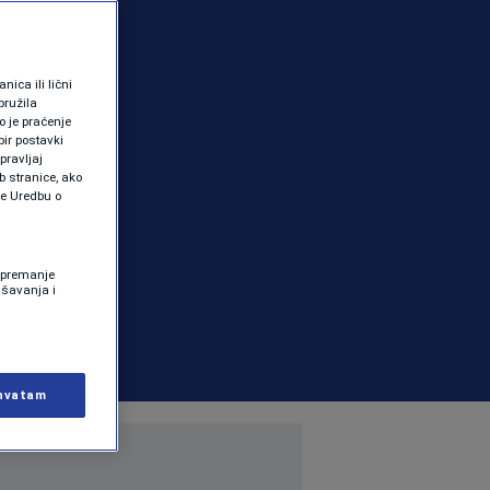
ica ili lični
pružila
 je praćenje
ir postavki
pravljaj
b stranice, ako
te Uredbu o
 Spremanje
ašavanja i
hvatam