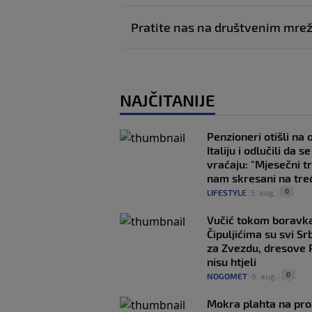
Pratite nas na društvenim mr
NAJČITANIJE
Penzioneri otišli na
Italiju i odlučili da s
vraćaju: "Mjesečni t
nam skresani na tre
0
LIFESTYLE
|
5. aug.
|
Vučić tokom boravka
Čipuljićima su svi Srb
za Zvezdu, dresove 
nisu htjeli
0
NOGOMET
|
6. aug.
|
Mokra plahta na pro