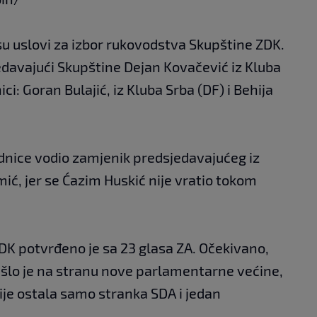
 uslovi za izbor rukovodstva Skupštine ZDK.
davajući Skupštine Dejan Kovačević iz Kluba
ci: Goran Bulajić, iz Kluba Srba (DF) i Behija
jednice vodio zamjenik predsjedavajućeg iz
ć, jer se Ćazim Huskić nije vratio tokom
K potvrđeno je sa 23 glasa ZA. Očekivano,
ešlo je na stranu nove parlamentarne većine,
cije ostala samo stranka SDA i jedan