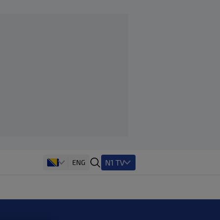
N1 TV
ENG