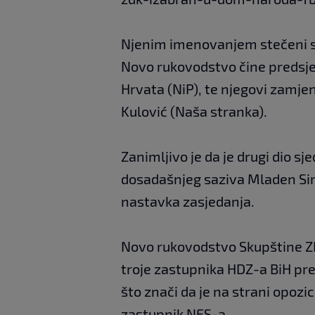
Njenim imenovanjem stečeni su
Novo rukovodstvo čine predsje
Hrvata (NiP), te njegovi zamjeni
Kulović (Naša stranka).
Zanimljivo je da je drugi dio s
dosadašnjeg saziva Mladen Simi
nastavka zasjedanja.
Novo rukovodstvo Skupštine ZD
troje zastupnika HDZ-a BiH pr
što znači da je na strani opozi
zastupnik NES-a.