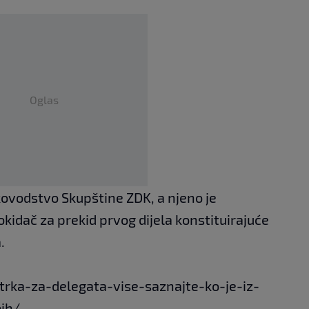
Oglas
ukovodstvo Skupštine ZDK, a njeno je
kidač za prekid prvog dijela konstituirajuće
.
/trka-za-delegata-vise-saznajte-ko-je-iz-
ih/