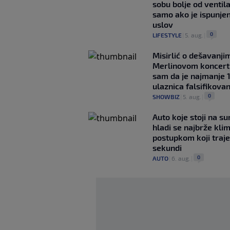
sobu bolje od ventila
samo ako je ispunje
uslov
0
LIFESTYLE
|
5. aug.
|
Misirlić o dešavanji
Merlinovom koncert
sam da je najmanje 
ulaznica falsifikova
0
SHOWBIZ
|
5. aug.
|
Auto koje stoji na s
hladi se najbrže kl
postupkom koji traj
sekundi
0
AUTO
|
6. aug.
|