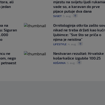
tora, ali
mjestu na svijetu ljudi rukama
n jedan
vade so, a karavan do prve
pijace putuje dva dana
0
SVIJET
|
5. aug.
|
ma na
Ornitologinja otkrila zašto so
u: Siguran
nikad ne treba držati kao kuć
1.000
ljubimce: "Sve što se priča o
no
njima je neistina"
0
LIFESTYLE
|
4. aug.
|
uncu ne
Nestvaran rezultat: Hrvatske
imom, nego
košarkašice izgubile 100:25
e petnaest
0
KOŠARKA
|
5. aug.
|