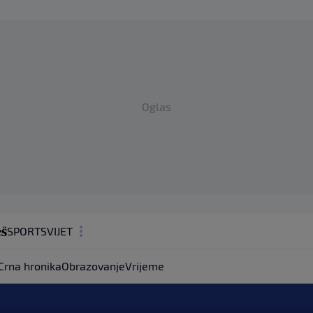
Oglas
SPORT
SVIJET
MAGAZIN
Crna hronika
Obrazovanje
Vrijeme
ZDRAVLJE