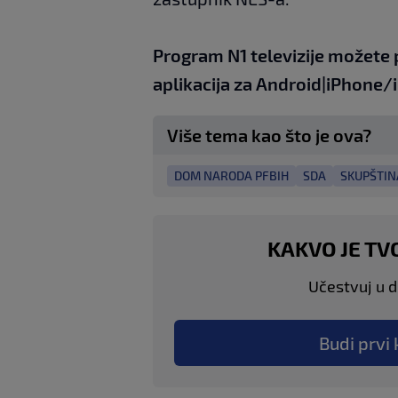
Program N1 televizije možete 
aplikacija za
An
droid
|
iPhone/
Više tema kao što je ova?
DOM NARODA PFBIH
SDA
SKUPŠTIN
KAKVO JE TV
Učestvuj u di
Budi prvi 