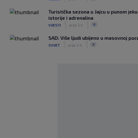
Turistička sezona u Jajcu u punom jeku
istorije i adrenalina
|
|
0
VIJESTI
prije 2 h
SAD: Više ljudi ubijeno u masovnoj pucn
|
|
0
SVIJET
prije 2 h