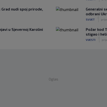
: Grad nudi spoj prirode,
Generalni 
odbrani Ukr
|
SVIJET
prije
javi u Sjevernoj Karolini
Požar kod T
stigao i he
|
VIJESTI
prij
Oglas