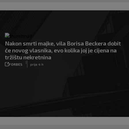
Nakon smrti majke, vila Borisa Beckera dobit
će novog vlasnika, evo kolika joj je cijena na
tržištu nekretnina
|
FORBES
prije 4 h