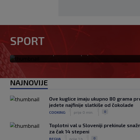
U trenucima dok je olimpijs
rekord, plamen odnio njegov
SPORT
komšija
|
|
0
OSTALI SPORTOVI
prije 5 min.
NAJNOVIJE
Ove kuglice imaju ukupno 80 grama pro
jedete najfinije slatkiše od čokolade
|
|
0
COOKING
prije 0 min.
Toplotni val u Sloveniji prekinule sna
za čak 14 stepeni
|
|
0
REGIJA
prije 1 h