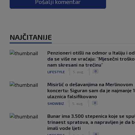
Pošalji komentar
NAJČITANIJE
Penzioneri otišli na odmor u Italiju i odl
da se više ne vraćaju: "Mjesečni troško
nam skresani na trećinu"
|
|
0
LIFESTYLE
5. aug.
Misirlić o dešavanjima na Merlinovom
koncertu: Siguran sam da je najmanje 
ulaznica falsifikovano
|
|
0
SHOWBIZ
5. aug.
Bunar imа 3.500 stepenica koje se spu
trinaest spratova, a napravljen je da bi
imali vode ljeti
|
|
0
LIFESTYLE
4. aug.