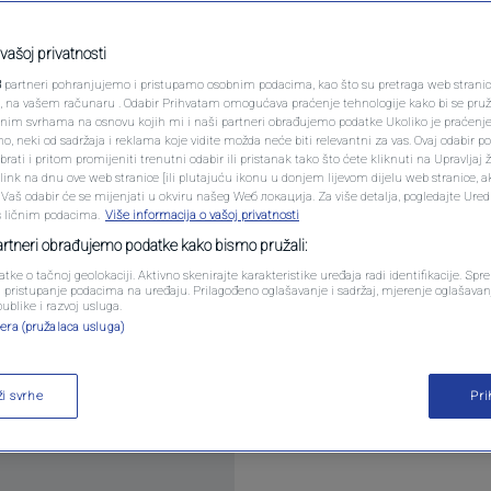
PODCAST
o rukovodstvo
N1 SPECIJAL
vašoj privatnosti
poziciji
3
partneri pohranjujemo i pristupamo osobnim podacima, kao što su pretraga web stranica 
FENOMENI
ri, na vašem računaru . Odabir Prihvatam omogućava praćenje tehnologije kako bi se pruž
anim svrhama na osnovu kojih mi i naši partneri obrađujemo podatke Ukoliko je praćenj
komentara
 neki od sadržaja i reklama koje vidite možda neće biti relevantni za vas. Ovaj odabir p
NEISTRAŽENO
ati i pritom promijeniti trenutni odabir ili pristanak tako što ćete kliknuti na Upravljaj 
ink na dnu ove web stranice [ili plutajuću ikonu u donjem lijevom dijelu web stranice, a
VIRALNO
. Vaš odabir će se mijenjati u okviru našeg Wеб локација. Za više detalja, pogledajte Ure
s ličnim podacima.
Više informacija o vašoj privatnosti
FOTO
partneri obrađujemo podatke kako bismo pružali:
atke o tačnoj geolokaciji. Aktivno skenirajte karakteristike uređaja radi identifikacije. Sp
PROMO
li pristupanje podacima na uređaju. Prilagođeno oglašavanje i sadržaj, mjerenje oglašavanj
publike i razvoj usluga.
aroda Parlamenta FBiH, održana je sjednica Klub
era (pružalaca usluga)
VIDEO
itaj više
ži svrhe
Pr