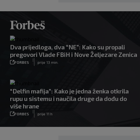
Dva prijedloga, dva “NE”: Kako su propali
pregovori Vlade FBiH i Nove Željezare Zenica
|
FORBES
prije 13 min.
“Delfin mafija”: Kako je jedna ženka otkrila
rupu u sistemu i naučila druge da dođu do
više hrane
|
FORBES
prije 11 h