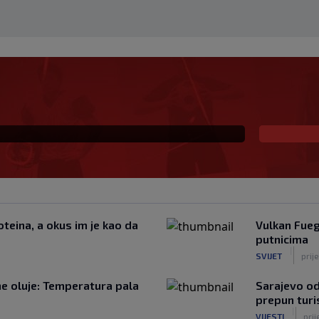
ki šampion obarao
u kuću: Preminuo i
teina, a okus im je kao da
Vulkan Fueg
putnicima
|
SVIJET
prij
žne oluje: Temperatura pala
Sarajevo od
prepun turi
|
VIJESTI
prij