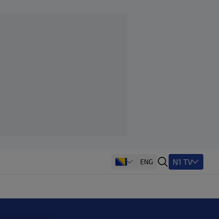
N1 TV
ENG