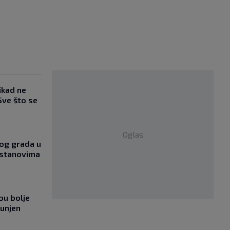
ikad ne
Sve što se
Oglas
og grada u
 stanovima
bu bolje
punjen