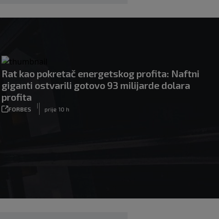
Rat kao pokretač energetskog profita: Naftni
giganti ostvarili gotovo 93 milijarde dolara
profita
|
FORBES
prije 10 h