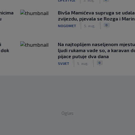
nicima
Bivša Mamićeva supruga se udala
u
zvijezdu, pjevala se Rozga i Mari
|
|
0
NOGOMET
5. aug.
i
Na najtoplijem naseljenom mjestu 
 dok
ljudi rukama vade so, a karavan d
pijace putuje dva dana
|
|
0
SVIJET
5. aug.
Oglas