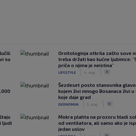
učili
Ornitologinja otkrila zašto sove n
vi su
treba držati kao kućne ljubimce: "
priča o njima je neistina"
|
|
0
LIFESTYLE
4. aug.
Šezdeset posto stanovnika glavn
1.000
kojem živi mnogo Bosanaca živi u
koje daje grad
|
|
0
EKONOMIJA
5. aug.
štaju
Mokra plahta na prozoru hladi so
 ljudi
od ventilatora, ali samo ako je is
jedan uslov
|
|
0
LIFESTYLE
5. aug.