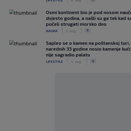
Osmi kontinent bio je pod nosom nauč
dvjesto godina, a našli su ga tek kad s
počeli strugati morsko dno
|
|
0
NAUKA
3. aug.
Saplео se o kamen na poštanskoj turi, 
narednih 33 godine nosio kamenje kući
nije sagradio palatu
|
|
0
LIFESTYLE
4. aug.