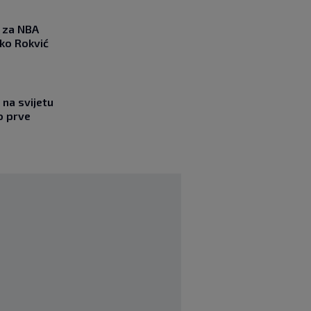
 za NBA
nko Rokvić
na svijetu
o prve