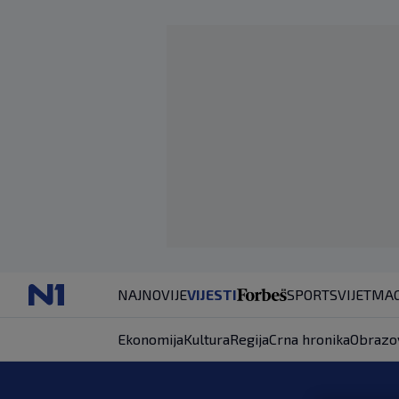
NAJNOVIJE
VIJESTI
SPORT
SVIJET
MAG
Ekonomija
Kultura
Regija
Crna hronika
Obrazo