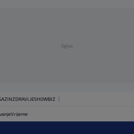
Oglas
AZIN
ZDRAVLJE
SHOWBIZ
KOLUMNE
vanje
Vrijeme