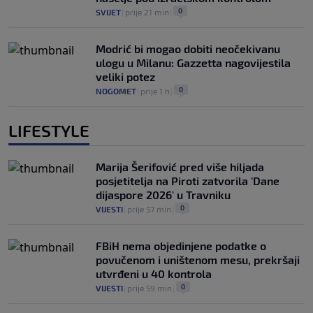
0
SVIJET
|
prije 21 min
|
Modrić bi mogao dobiti neočekivanu
ulogu u Milanu: Gazzetta nagovijestila
veliki potez
0
NOGOMET
|
prije 1 h
|
LIFESTYLE
Marija Šerifović pred više hiljada
posjetitelja na Piroti zatvorila 'Dane
dijaspore 2026' u Travniku
0
VIJESTI
|
prije 57 min
|
FBiH nema objedinjene podatke o
povučenom i uništenom mesu, prekršaji
utvrđeni u 40 kontrola
0
VIJESTI
|
prije 59 min
|