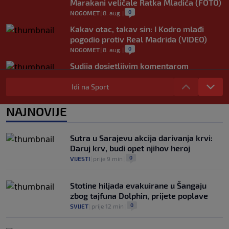
Marakani veličale Ratka Mladića (FOTO)
0
NOGOMET
|
8. aug.
|
Kakav otac, takav sin: I Kodro mlađi
pogodio protiv Real Madrida (VIDEO)
0
NOGOMET
|
8. aug.
|
Sudija dosjetljivim komentarom
nasmijao publiku nakon žalbe tenisera
(VIDEO)
Idi na Sport
0
TENIS
|
8. aug.
|
NAJNOVIJE
Haos u Irskoj: Navijač utrčao na teren i
nasrnuo na gostujuće fudbalere (VIDEO)
0
NOGOMET
|
8. aug.
|
Sutra u Sarajevu akcija darivanja krvi:
Daruj krv, budi opet njihov heroj
0
VIJESTI
|
prije 9 min
|
Stotine hiljada evakuirane u Šangaju
zbog tajfuna Dolphin, prijete poplave
0
SVIJET
|
prije 12 min
|