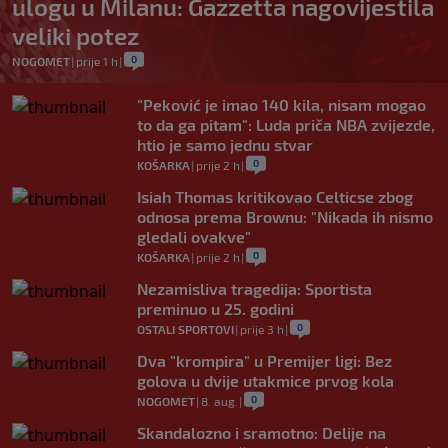
ulogu u Milanu: Gazzetta nagovijestila
veliki potez
0
NOGOMET
|
prije 1 h
|
"Peković je imao 140 kila, nisam mogao
to da ga pitam": Luda priča NBA zvijezde,
htio je samo jednu stvar
0
KOŠARKA
|
prije 2 h
|
Isiah Thomas kritikovao Celticse zbog
odnosa prema Brownu: "Nikada ih nismo
gledali ovakve"
0
KOŠARKA
|
prije 2 h
|
Nezamisliva tragedija: Sportista
preminuo u 25. godini
0
OSTALI SPORTOVI
|
prije 3 h
|
Dva "krompira" u Premijer ligi: Bez
golova u dvije utakmice prvog kola
0
NOGOMET
|
8. aug.
|
Skandalozno i sramotno: Delije na