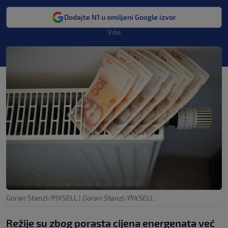
Dodajte N1 u omiljeni Google izvor
Više
Goran Stanzl/PIXSELL
|
Goran Stanzl/PIXSELL
Režije su zbog porasta cijena energenata već