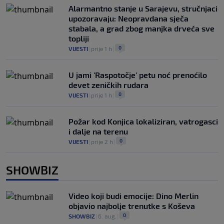
Alarmantno stanje u Sarajevu, stručnjaci
upozoravaju: Neopravdana sječa
stabala, a grad zbog manjka drveća sve
topliji
0
VIJESTI
|
prije 1 h
|
U jami 'Raspotočje' petu noć prenoćilo
devet zeničkih rudara
0
VIJESTI
|
prije 1 h
|
Požar kod Konjica lokaliziran, vatrogasci
i dalje na terenu
0
VIJESTI
|
prije 2 h
|
SHOWBIZ
Video koji budi emocije: Dino Merlin
objavio najbolje trenutke s Koševa
0
SHOWBIZ
|
6. aug.
|