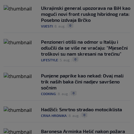
Ukrajinski general upozorava na BiH kao
mogući novi front ruskog hibridnog rata:
Posebno izdvaja Brčko
0
VIJESTI
|
8. aug.
|
Penzioneri otišli na odmor u Italiju i
odlučili da se više ne vraćaju: "Mjesečni
troškovi su nam skresani na trećinu"
0
LIFESTYLE
|
5. aug.
|
Punjene paprike kao nekad: Ovaj mali
trik naših baka čini nadjev savršeno
sočnim
0
COOKING
|
8. aug.
|
Hadžići: Smrtno stradao motociklista
0
CRNA HRONIKA
|
8. aug.
|
Baronesa Arminka Helić nakon požara