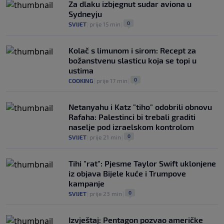
Za dlaku izbjegnut sudar aviona u
Sydneyju
0
SVIJET
|
prije 15 min
|
Kolač s limunom i sirom: Recept za
božanstvenu slasticu koja se topi u
ustima
0
COOKING
|
prije 17 min
|
Netanyahu i Katz "tiho" odobrili obnovu
Rafaha: Palestinci bi trebali graditi
naselje pod izraelskom kontrolom
0
SVIJET
|
prije 21 min
|
Tihi "rat": Pjesme Taylor Swift uklonjene
iz objava Bijele kuće i Trumpove
kampanje
0
SVIJET
|
prije 23 min
|
Izvještaj: Pentagon pozvao američke