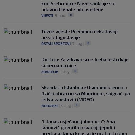
kod Srebrenice: Nove sankcije su
odavno trebale biti uvedene
0
VIJESTI
|
8. aug.
|
Tužne vijesti: Preminuo nekadašnji
prvak Jugoslavije
0
OSTALI SPORTOVI
|
7. aug.
|
Doktori: Za zdravo srce treba jesti dvije
supernamirnice
0
ZDRAVLJE
|
7. aug.
|
Skandal u Istanbulu: Osimhen krenuo u
fizički obračun sa Mourinom, saigrači ga
jedva zaustavili (VIDEO)
0
NOGOMET
|
8. aug.
|
"I danas osjećam ljubomoru": Ana
Ivanović govorila o svojoj ljepoti i
predrasudama koje su je pratile tokom