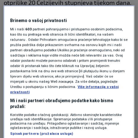
otprilike 20 Celzijevih stupnjeva tijekom dana.
Brinemo o vašoj privatnosti
Za kuhinju, gdje se toplina ionako stvara
Mi i naši
603
partneri pohranjujemo i pristupamo osobnim podacima,
kuhanjem, uglavnom je dovoljno 18, a 17
kao što su pretraga web stranica ili lični identifikatori, na vašem
računaru . Odabir Prihvatam omogućava praćenje tehnologije kako bi se
stupnjeva je i više nego dovoljno za spavaće
pružila podrška dolje prikazanim svrhama na osnovu kojih mi i naši
partneri obrađujemo podatke Ukoliko je praćenje onemogućeno, neki od
sobe. Naposljetku, kada su takve temperature
sadržaja i reklama koje vidite možda neće biti relevantni za vas. Ovaj
na otvorenom u pravilu smo već u majicama
odabir postavki možete ponovno odabrati i pritom promijeniti trenutni
odabir ili pristanak tako što ćete kliknuti na Upravljaj željenim
kratkih rukava.
postavkama link na dnu ove web stranice [ili plutajuću ikonu u donjem
lijevom dijelu web stranice, ako je primjenjivo]. Vaš odabir će se
mijenjati u okviru našeg Wеб локација. Za više detalja, pogledajte
Uredbu o postupanju s ličnim podacima.
Više informacija o vašoj
Sniženje temperature može vam uštedjeti
privatnosti
novac. Prema neprofitnoj konzultantskoj tvrtki
Mi i naši partneri obrađujemo podatke kako bismo
pružali:
CO2online, troškovi grijanja smanjuju se u
Koristite podatke o tačnoj geolokaciji. Aktivno skenirajte karakteristike
uređaja radi identifikacije. Spremanje podataka i/ili pristupanje
prosjeku za oko šest posto za svaki Celzijev
podacima na uređaju. Prilagođeno oglašavanje i sadržaj, mjerenje
oglašavanja i sadržaja, istraživanje publike i razvoj usluga.
stupanj.
Spisak partnera (pružalaca usluga)