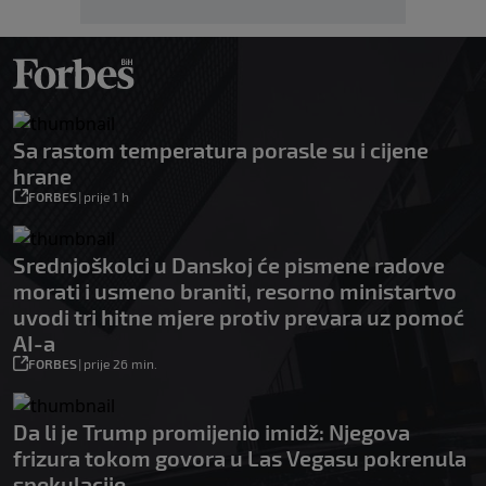
Sa rastom temperatura porasle su i cijene
hrane
FORBES
|
prije 1 h
Srednjoškolci u Danskoj će pismene radove
morati i usmeno braniti, resorno ministartvo
uvodi tri hitne mjere protiv prevara uz pomoć
AI-a
FORBES
|
prije 26 min.
Da li je Trump promijenio imidž: Njegova
frizura tokom govora u Las Vegasu pokrenula
spekulacije