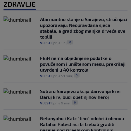
ZDRAVLJE
Alarmantno stanje u Sarajevu, stručnjaci
upozoravaju: Neopravdana sječa
stabala, a grad zbog manjka drveća sve
topliji
0
VIJESTI
|
prije 1 h
|
FBiH nema objedinjene podatke o
povučenom i uništenom mesu, prekršaji
utvrđeni u 40 kontrola
0
VIJESTI
|
prije 59 min
|
Sutra u Sarajevu akcija darivanja krvi:
Daruj krv, budi opet njihov heroj
0
VIJESTI
|
prije 9 min
|
Netanyahu i Katz "tiho" odobrili obnovu
Rafaha: Palestinci bi trebali graditi
naselje pod izraelskom kontrolom