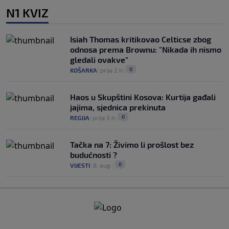
N1 KVIZ
Isiah Thomas kritikovao Celticse zbog
odnosa prema Brownu: "Nikada ih nismo
gledali ovakve"
0
KOŠARKA
|
prije 2 h
|
Haos u Skupštini Kosova: Kurtija gađali
jajima, sjednica prekinuta
0
REGIJA
|
prije 3 h
|
Tačka na 7: Živimo li prošlost bez
budućnosti ?
0
VIJESTI
|
8. aug.
|