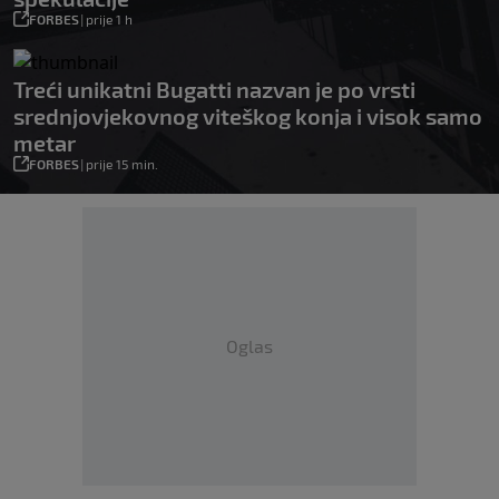
FORBES
|
prije 1 h
Treći unikatni Bugatti nazvan je po vrsti
srednjovjekovnog viteškog konja i visok samo
metar
FORBES
|
prije 15 min.
Oglas