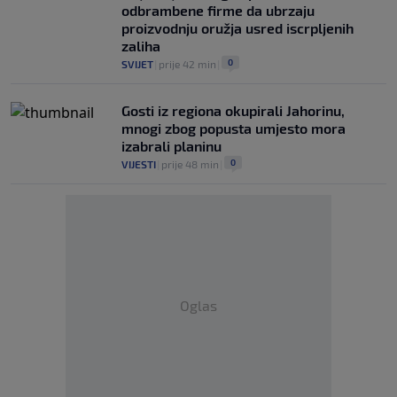
odbrambene firme da ubrzaju
proizvodnju oružja usred iscrpljenih
zaliha
0
SVIJET
|
prije 42 min
|
Gosti iz regiona okupirali Jahorinu,
mnogi zbog popusta umjesto mora
izabrali planinu
0
VIJESTI
|
prije 48 min
|
Oglas