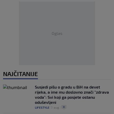
Oglas
NAJČITANIJE
Susjedi pišu o gradu u BiH na devet
rijeka, a ime mu doslovno znači "zdrava
voda": Svi koji ga posjete ostanu
oduševljeni
0
LIFESTYLE
|
7. aug.
|