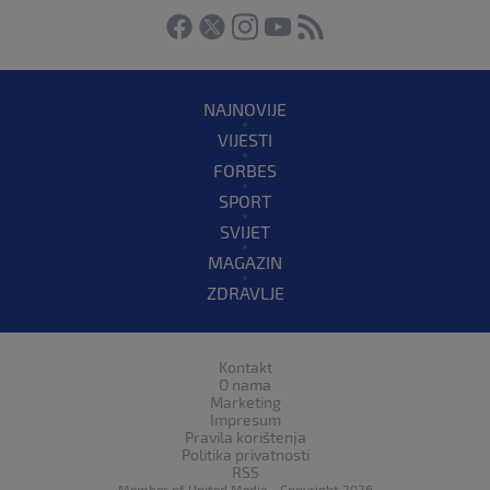
NAJNOVIJE
VIJESTI
FORBES
SPORT
SVIJET
MAGAZIN
ZDRAVLJE
Kontakt
O nama
Marketing
Impresum
Pravila korištenja
Politika privatnosti
RSS
Member of
United Media
- Copyright 2026