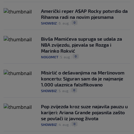
Američki reper A$AP Rocky potvrdio da
Rihanna radi na novim pjesmama
0
SHOWBIZ
|
6. aug.
|
Bivša Mamićeva supruga se udala za
NBA zvijezdu, pjevala se Rozga i
Marinko Rokvić
0
NOGOMET
|
5. aug.
|
Misirlić o dešavanjima na Merlinovom
koncertu: Siguran sam da je najmanje
1.000 ulaznica falsifikovano
0
SHOWBIZ
|
5. aug.
|
Pop zvijezda kroz suze najavila pauzu u
karijeri: Ariana Grande pojasnila zašto
se povlači iz javnog života
0
SHOWBIZ
|
4. aug.
|