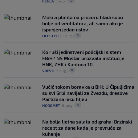
0
REGIJA
|
7. aug.
|
Mokra plahta na prozoru hladi sobu
bolje od ventilatora, ali samo ako je
ispunjen jedan uslov
0
LIFESTYLE
|
5. aug.
|
Ko ruši jedinstveni policijski sistem
FBiH? NS Mostar prozvala institucije
HNK, ZHK i Kantona 10
0
VIJESTI
|
7. aug.
|
Vučić tokom boravka u BiH: U Čipuljićima
su svi Srbi navijali za Zvezdu, dresove
Partizana nisu htjeli
0
NOGOMET
|
6. aug.
|
Najbolja ljetna salata od graha: Brzinski
recept za dane kada je prevruće za
kuhanje