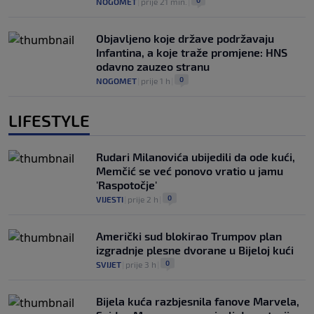
0
NOGOMET
|
prije 21 min.
|
Objavljeno koje države podržavaju
Infantina, a koje traže promjene: HNS
odavno zauzeo stranu
0
NOGOMET
|
prije 1 h
|
LIFESTYLE
Rudari Milanovića ubijedili da ode kući,
Memčić se već ponovo vratio u jamu
'Raspotočje'
0
VIJESTI
|
prije 2 h
|
Američki sud blokirao Trumpov plan
izgradnje plesne dvorane u Bijeloj kući
0
SVIJET
|
prije 3 h
|
Bijela kuća razbjesnila fanove Marvela,