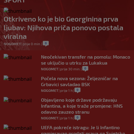
Otkriveno ko je bio Georginina prva
ljubav: Njihova priča ponovo postala
viralna
0
NOGOMET
|
prije 0 min.
|
Neočekivan transfer na pomolu: Monaco
se uključio u utrku za Lukakua
0
NOGOMET
|
prije 30 min.
|
Počela nova sezona: Željezničar na
Grbavici savladao BSK
0
NOGOMET
|
prije 1 h
|
Objavljeno koje države podržavaju
Infantina, a koje traže promjene: HNS
odavno zauzeo stranu
0
NOGOMET
|
prije 1 h
|
UEFA pokreće istragu: Je li Infantino
namjeravao prodati prava na Svjetsko