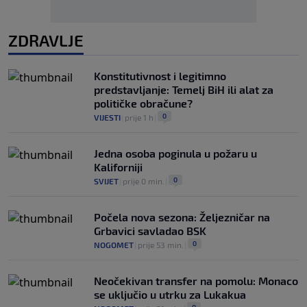
ZDRAVLJE
Konstitutivnost i legitimno
predstavljanje: Temelj BiH ili alat za
političke obračune?
0
VIJESTI
|
prije 1 h
|
Jedna osoba poginula u požaru u
Kaliforniji
0
SVIJET
|
prije 0 min.
|
Počela nova sezona: Željezničar na
Grbavici savladao BSK
0
NOGOMET
|
prije 53 min.
|
Neočekivan transfer na pomolu: Monaco
se uključio u utrku za Lukakua