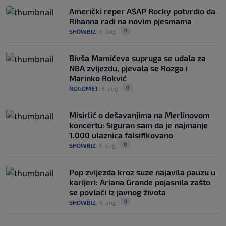
Američki reper A$AP Rocky potvrdio da
Rihanna radi na novim pjesmama
0
SHOWBIZ
|
6. aug.
|
Bivša Mamićeva supruga se udala za
NBA zvijezdu, pjevala se Rozga i
Marinko Rokvić
0
NOGOMET
|
5. aug.
|
Misirlić o dešavanjima na Merlinovom
koncertu: Siguran sam da je najmanje
1.000 ulaznica falsifikovano
0
SHOWBIZ
|
5. aug.
|
Pop zvijezda kroz suze najavila pauzu u
karijeri: Ariana Grande pojasnila zašto
se povlači iz javnog života
0
SHOWBIZ
|
4. aug.
|