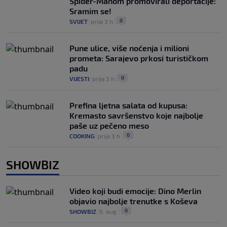
Spider-Manom promovirali deportacije:
Sramim se!
0
SVIJET
|
prije 3 h
|
Pune ulice, više noćenja i milioni
prometa: Sarajevo prkosi turističkom
padu
0
VIJESTI
|
prije 3 h
|
Prefina ljetna salata od kupusa:
Kremasto savršenstvo koje najbolje
paše uz pečeno meso
0
COOKING
|
prije 3 h
|
SHOWBIZ
Video koji budi emocije: Dino Merlin
objavio najbolje trenutke s Koševa
0
SHOWBIZ
|
6. aug.
|