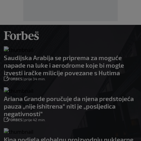
Saudijska Arabija se priprema za moguće
napade na luke i aerodrome koje bi mogle
izvesti iračke milicije povezane s Hutima
FORBES
|
prije 34 min.
Ariana Grande poručuje da njena predstojeća
pauza „nije ishitrena“ niti je „posljedica
negativnosti“
FORBES
|
prije 42 min.
Kina podigla globalnu proizvodnju nuklearne