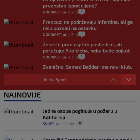
prvenstvo ispod cijene?
0
NOGOMET
|
prije 2 h
|
Francuzi ne podržavaju Infantina, ali ga
nisu pozvali na ostavku
0
NOGOMET
|
prije 2 h
|
Žene će prve osjetiti posljedice, ali
poručuju: Ako treba, neka bude bojkot
0
NOGOMET
|
prije 3 h
|
Zvanično: Samed Baždar ima novi klub,
zadužio broj sa velikom "težinom"
Idi na Sport
0
NOGOMET
|
prije 5 h
|
Prije nekoliko godina zaludjela je
NAJNOVIJE
internet, a onda nestala iz javnosti: Svi
se pitaju gdje je i šta radi (VIDEO)
0
OSTALI SPORTOVI
|
prije 5 h
|
Jedna osoba poginula u požaru u
Kaliforniji
0
SVIJET
|
prije 0 min.
|
Američki Senat odobrio uvođenje novih