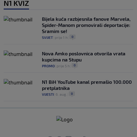
N1 KVIZ
Bijela kuća razbjesnila fanove Marvela,
Spider-Manom promovirali deportacije:
Sramim se!
0
SVIJET
|
prije 1 h
|
Nova Amko poslovnica otvorila vrata
kupcima na Stupu
0
PROMO
|
prije 5 h
|
N1 BiH YouTube kanal premašio 100.000
pretplatnika
0
VIJESTI
|
6. aug.
|