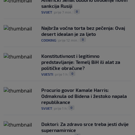
sankcija Rusiji
0
SVIJET
|
prije 7 min.
|
Najbrža voćna torta bez pečenja: Ovaj
desert idealan je za ljeto
0
COOKING
|
prije 12 min.
|
Konstitutivnost i legitimno
predstavljanje: Temelj BiH ili alat za
političke obračune?
0
VIJESTI
|
prije 1 h
|
Procurio govor Kamale Harris:
Odmaknula od Bidena i žestoko napala
republikance
0
SVIJET
|
prije 1 h
|
Doktori: Za zdravo srce treba jesti dvije
supernamirnice