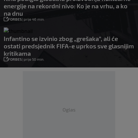
energije na rekordni nivo: Ko je na vrhu, a ko
na dnu
FORBES
|
prije 46 min.
Infantino se izvinio zbog „grešaka“, ali će
ostati predsjednik FIFA-e uprkos sve glasnijim
kritikama
FORBES
|
prije 50 min.
Oglas