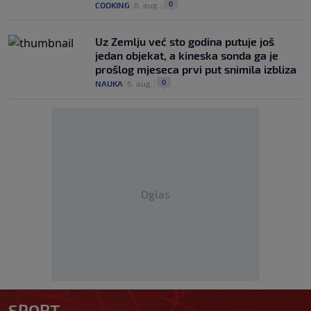
0
COOKING
|
6. aug.
|
Uz Zemlju već sto godina putuje još
jedan objekat, a kineska sonda ga je
prošlog mjeseca prvi put snimila izbliza
0
NAUKA
|
6. aug.
|
Oglas
SPORT