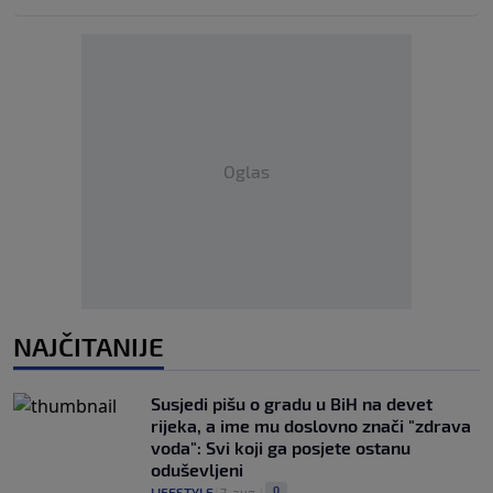
Oglas
NAJČITANIJE
Susjedi pišu o gradu u BiH na devet
rijeka, a ime mu doslovno znači "zdrava
voda": Svi koji ga posjete ostanu
oduševljeni
0
LIFESTYLE
|
7. aug.
|