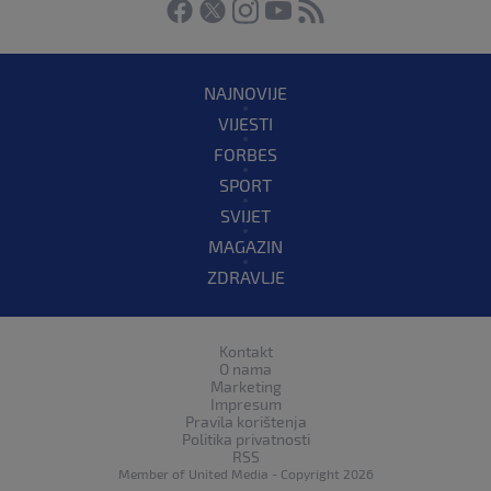
NAJNOVIJE
VIJESTI
FORBES
SPORT
SVIJET
MAGAZIN
ZDRAVLJE
Kontakt
O nama
Marketing
Impresum
Pravila korištenja
Politika privatnosti
RSS
Member of
United Media
- Copyright 2026