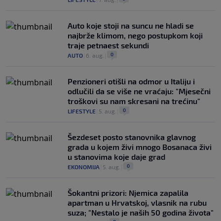
Auto koje stoji na suncu ne hladi se
najbrže klimom, nego postupkom koji
traje petnaest sekundi
0
AUTO
|
6. aug.
|
Penzioneri otišli na odmor u Italiju i
odlučili da se više ne vraćaju: "Mjesečni
troškovi su nam skresani na trećinu"
0
LIFESTYLE
|
5. aug.
|
Šezdeset posto stanovnika glavnog
grada u kojem živi mnogo Bosanaca živi
u stanovima koje daje grad
0
EKONOMIJA
|
5. aug.
|
Šokantni prizori: Njemica zapalila
apartman u Hrvatskoj, vlasnik na rubu
suza; "Nestalo je naših 50 godina života"