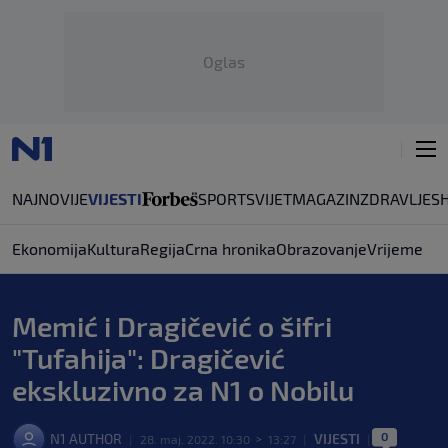
Oglas
NAJNOVIJE
VIJESTI
SPORT
SVIJET
MAGAZIN
ZDRAVLJE
S
Ekonomija
Kultura
Regija
Crna hronika
Obrazovanje
Vrijeme
Memić i Dragičević o šifri
"Tufahija": Dragičević
ekskluzivno za N1 o Nobilu
0
N1 AUTHOR
VIJESTI
|
28. maj. 2022. 10:30
>
13:27
|
|