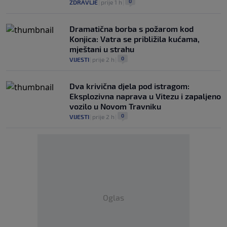
0
ZDRAVLJE
|
prije 1 h
|
Dramatična borba s požarom kod
Konjica: Vatra se približila kućama,
mještani u strahu
0
VIJESTI
|
prije 2 h
|
Dva krivična djela pod istragom:
Eksplozivna naprava u Vitezu i zapaljeno
vozilo u Novom Travniku
0
VIJESTI
|
prije 2 h
|
Oglas