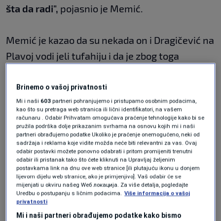
šta da radi",
pojasnio je Memić.
Memić je kazao da su nekada on i Dragičević na
Plavoj vodi jeli tufahiju i da je zbog toga
izabrana kao kodni naziv jer kako je objasnio da
se njihovi razgovori prate i prisluškuju.
Brinemo o vašoj privatnosti
Mi i naši
603
partneri pohranjujemo i pristupamo osobnim podacima,
kao što su pretraga web stranica ili lični identifikatori, na vašem
Dragičević je detalnije pojasnio o čemu se
računaru . Odabir Prihvatam omogućava praćenje tehnologije kako bi se
pružila podrška dolje prikazanim svrhama na osnovu kojih mi i naši
radilo:
partneri obrađujemo podatke Ukoliko je praćenje onemogućeno, neki od
sadržaja i reklama koje vidite možda neće biti relevantni za vas. Ovaj
odabir postavki možete ponovno odabrati i pritom promijeniti trenutni
odabir ili pristanak tako što ćete kliknuti na Upravljaj željenim
"Prilikom sastavljanja advokatskog tima meni
postavkama link na dnu ove web stranice [ili plutajuću ikonu u donjem
lijevom dijelu web stranice, ako je primjenjivo]. Vaš odabir će se
je sve bilo jasno i sumnjivo. Pitao sam Ifeta
mijenjati u okviru našeg Wеб локација. Za više detalja, pogledajte
Uredbu o postupanju s ličnim podacima.
Više informacija o vašoj
Ferageta tebi jedino vjerujem budi s njima
privatnosti
mjesec, dva da potvrdiš moje sumnje. Rekao
Mi i naši partneri obrađujemo podatke kako bismo