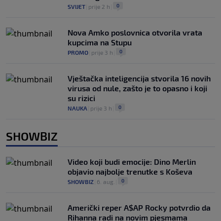
0
SVIJET
|
prije 2 h
|
Nova Amko poslovnica otvorila vrata
kupcima na Stupu
0
PROMO
|
prije 3 h
|
Vještačka inteligencija stvorila 16 novih
virusa od nule, zašto je to opasno i koji
su rizici
0
NAUKA
|
prije 3 h
|
SHOWBIZ
Video koji budi emocije: Dino Merlin
objavio najbolje trenutke s Koševa
0
SHOWBIZ
|
6. aug.
|
Američki reper A$AP Rocky potvrdio da
Rihanna radi na novim pjesmama