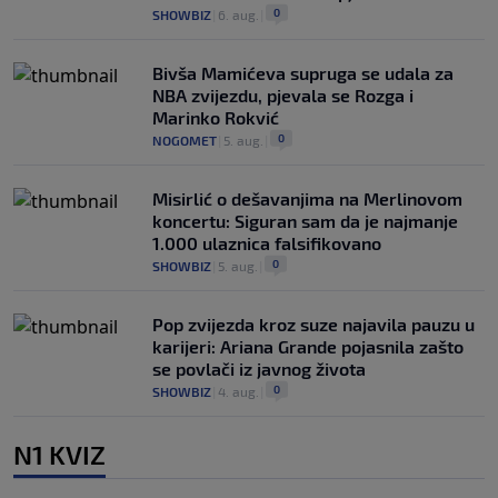
0
SHOWBIZ
|
6. aug.
|
Bivša Mamićeva supruga se udala za
NBA zvijezdu, pjevala se Rozga i
Marinko Rokvić
0
NOGOMET
|
5. aug.
|
Misirlić o dešavanjima na Merlinovom
koncertu: Siguran sam da je najmanje
1.000 ulaznica falsifikovano
0
SHOWBIZ
|
5. aug.
|
Pop zvijezda kroz suze najavila pauzu u
karijeri: Ariana Grande pojasnila zašto
se povlači iz javnog života
0
SHOWBIZ
|
4. aug.
|
N1 KVIZ