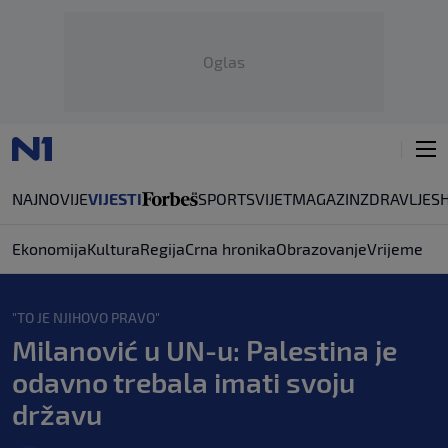
Oglas
NAJNOVIJE
VIJESTI
SPORT
SVIJET
MAGAZIN
ZDRAVLJE
S
Ekonomija
Kultura
Regija
Crna hronika
Obrazovanje
Vrijeme
"TO JE NJIHOVO PRAVO"
Milanović u UN-u: Palestina je
odavno trebala imati svoju
državu