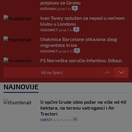
potpisao za Gironu
0
KOŠARKA
|
prije 1 h
|
Ivan Toney optužen za napad u noćnom
klubu u Londonu
0
NOGOMET
|
prije 1 h
|
Utakmica Barcelone otkazana zbog
migrantske krize
0
NOGOMET
|
prije 2 h
|
FS Norveške poručio Infantinu: Odlazi,
odmah!
Idi na Sport
0
NOGOMET
|
prije 2 h
|
Bila je sportska zvijezda, a onda otišla u
NAJNOVIJE
penziju: Sada oduševila akrobacijama u
bikiniju (FOTO+VIDEO)
0
OSTALI SPORTOVI
|
prije 2 h
|
U općini Grude izbio požar na više od 40
hektara, na terenu vatrogasci i Air
Tractori
0
VIJESTI
|
prije 5 min
|