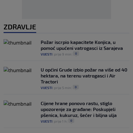
ZDRAVLJE
Požar iscrpio kapacitete Konjica, u
pomoć upućeni vatrogasci iz Sarajeva
0
VIJESTI
|
prije 9 min
|
U općini Grude izbio požar na više od 40
hektara, na terenu vatrogasci i Air
Tractori
0
VIJESTI
|
prije 5 min
|
Cijene hrane ponovo rastu, stiglo
upozorenje za građane: Poskupjeli
pšenica, kukuruz, šećer i biljna ulja
0
VIJESTI
|
prije 1 h
|