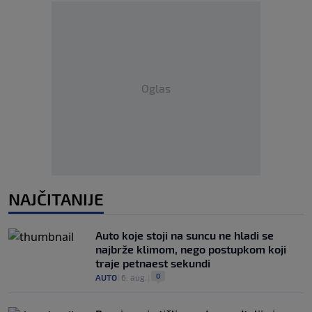
Oglas
NAJČITANIJE
Auto koje stoji na suncu ne hladi se
najbrže klimom, nego postupkom koji
traje petnaest sekundi
0
AUTO
|
6. aug.
|