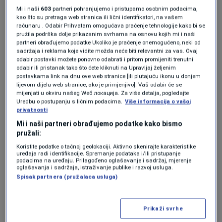
Komentirao je i priznavanje Palestine od
Mi i naši
603
partneri pohranjujemo i pristupamo osobnim podacima,
kao što su pretraga web stranica ili lični identifikatori, na vašem
strane Francuske koje je na konferenciji
računaru . Odabir Prihvatam omogućava praćenje tehnologije kako bi se
pružila podrška dolje prikazanim svrhama na osnovu kojih mi i naši
objavio francuski predsjednik Macron.
partneri obrađujemo podatke Ukoliko je praćenje onemogućeno, neki od
sadržaja i reklama koje vidite možda neće biti relevantni za vas. Ovaj
odabir postavki možete ponovno odabrati i pritom promijeniti trenutni
"Francuska je priznala Palestinu, to je još
odabir ili pristanak tako što ćete kliknuti na Upravljaj željenim
postavkama link na dnu ove web stranice [ili plutajuću ikonu u donjem
jedna od država koje su priznale palestinsku
lijevom dijelu web stranice, ako je primjenjivo]. Vaš odabir će se
mijenjati u okviru našeg Wеб локација. Za više detalja, pogledajte
državu. To nije nikakva nagrada ili koncesija
Uredbu o postupanju s ličnim podacima.
Više informacija o vašoj
Palestincima, to je njihovo pravo. To pravo
privatnosti
Mi i naši partneri obrađujemo podatke kako bismo
proizlazi iz prve rezolucije 181 iz novembra
pružali:
1947. godine. Cijelu tragediju Palestine i
Koristite podatke o tačnoj geolokaciji. Aktivno skenirajte karakteristike
uređaja radi identifikacije. Spremanje podataka i/ili pristupanje
palestinskog naroda ne možemo gledati nego
podacima na uređaju. Prilagođeno oglašavanje i sadržaj, mjerenje
oglašavanja i sadržaja, istraživanje publike i razvoj usluga.
cjelovito u kontekstu događanja u zadnjih sto
Spisak partnera (pružalaca usluga)
godina"
, rekao je i dodao kako je
"Palestina
odavno trebala imati svoju državu"
, saopćeno
Prikaži svrhe