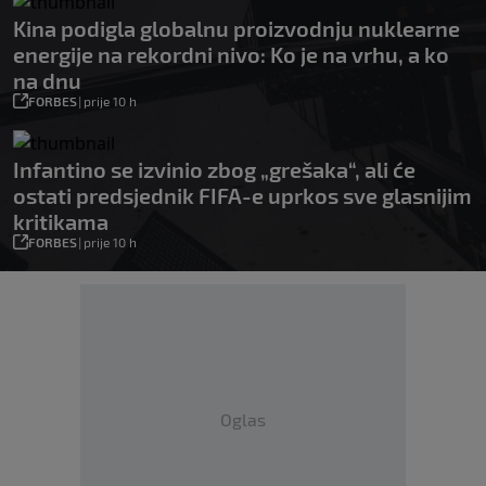
Kina podigla globalnu proizvodnju nuklearne
energije na rekordni nivo: Ko je na vrhu, a ko
na dnu
FORBES
|
prije 10 h
Infantino se izvinio zbog „grešaka“, ali će
ostati predsjednik FIFA-e uprkos sve glasnijim
kritikama
FORBES
|
prije 10 h
Oglas