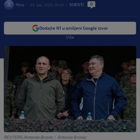
0
Hina
VIJESTI
|
23. sep. 2025. 09:05
|
|
Dodajte N1 u omiljeni Google izvor
Više
REUTERS/Antonio Bronic
/
Antonio Bronic