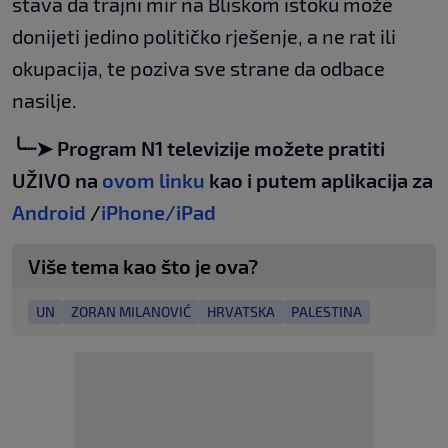
stava da trajni mir na Bliskom istoku može
donijeti jedino političko rješenje, a ne rat ili
okupacija, te poziva sve strane da odbace
nasilje.
╰┈➤ Program N1 televizije možete pratiti
UŽIVO na
ovom linku
kao i putem aplikacija za
Android
/
iPhone/iPad
Više tema kao što je ova?
UN
ZORAN MILANOVIĆ
HRVATSKA
PALESTINA