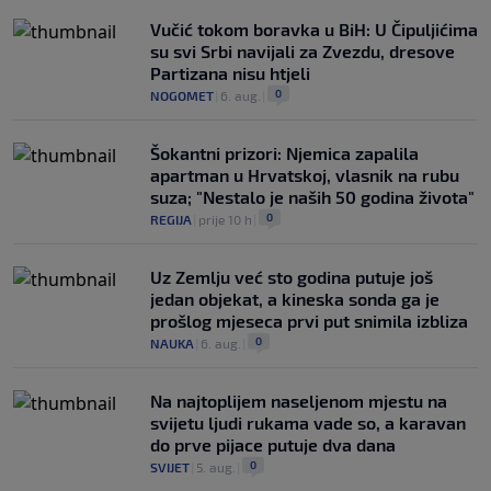
Vučić tokom boravka u BiH: U Čipuljićima
su svi Srbi navijali za Zvezdu, dresove
Partizana nisu htjeli
0
NOGOMET
|
6. aug.
|
Šokantni prizori: Njemica zapalila
apartman u Hrvatskoj, vlasnik na rubu
suza; "Nestalo je naših 50 godina života"
0
REGIJA
|
prije 10 h
|
Uz Zemlju već sto godina putuje još
jedan objekat, a kineska sonda ga je
prošlog mjeseca prvi put snimila izbliza
0
NAUKA
|
6. aug.
|
Na najtoplijem naseljenom mjestu na
svijetu ljudi rukama vade so, a karavan
do prve pijace putuje dva dana
0
SVIJET
|
5. aug.
|