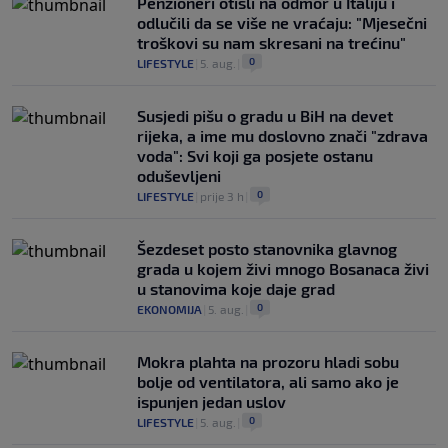
Penzioneri otišli na odmor u Italiju i
odlučili da se više ne vraćaju: "Mjesečni
troškovi su nam skresani na trećinu"
0
LIFESTYLE
|
5. aug.
|
Susjedi pišu o gradu u BiH na devet
rijeka, a ime mu doslovno znači "zdrava
voda": Svi koji ga posjete ostanu
oduševljeni
0
LIFESTYLE
|
prije 3 h
|
Šezdeset posto stanovnika glavnog
grada u kojem živi mnogo Bosanaca živi
u stanovima koje daje grad
0
EKONOMIJA
|
5. aug.
|
Mokra plahta na prozoru hladi sobu
bolje od ventilatora, ali samo ako je
ispunjen jedan uslov
0
LIFESTYLE
|
5. aug.
|