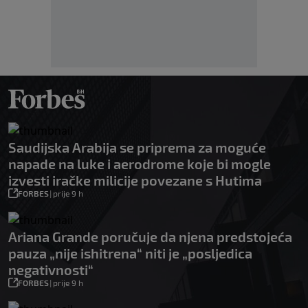
Saudijska Arabija se priprema za moguće
napade na luke i aerodrome koje bi mogle
izvesti iračke milicije povezane s Hutima
FORBES
|
prije 9 h
Ariana Grande poručuje da njena predstojeća
pauza „nije ishitrena“ niti je „posljedica
negativnosti“
FORBES
|
prije 9 h