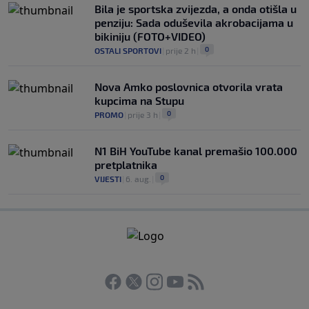
Bila je sportska zvijezda, a onda otišla u
penziju: Sada oduševila akrobacijama u
bikiniju (FOTO+VIDEO)
0
OSTALI SPORTOVI
|
prije 2 h
|
Nova Amko poslovnica otvorila vrata
kupcima na Stupu
0
PROMO
|
prije 3 h
|
N1 BiH YouTube kanal premašio 100.000
pretplatnika
0
VIJESTI
|
6. aug.
|