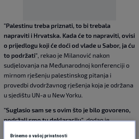
"Palestinu treba priznati, to bi trebala
napraviti i Hrvatska. Kada će to napraviti, ovisi
o prijedlogu koji će doći od vlade u Sabor, ja ću
to podržati"
, rekao je Milanović nakon
sudjelovanja na Međunarodnoj konferenciji o
mirnom rješenju palestinskog pitanja i
provedbi dvodržavnog rješenja koja je održana
u sjedištu UN-a u New Yorku.
"Suglasio sam se s ovim što je bilo govoreno,
podržali smo tu deklaraciju"
, dodao je
Milanović.
Brinemo o vašoj privatnosti