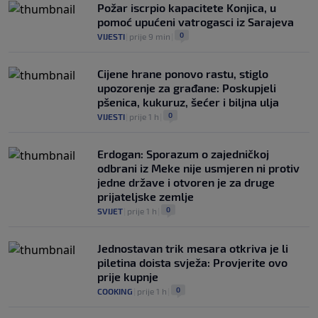
Požar iscrpio kapacitete Konjica, u
pomoć upućeni vatrogasci iz Sarajeva
0
VIJESTI
|
prije 9 min
|
Cijene hrane ponovo rastu, stiglo
upozorenje za građane: Poskupjeli
pšenica, kukuruz, šećer i biljna ulja
0
VIJESTI
|
prije 1 h
|
Erdogan: Sporazum o zajedničkoj
odbrani iz Meke nije usmjeren ni protiv
jedne države i otvoren je za druge
prijateljske zemlje
0
SVIJET
|
prije 1 h
|
Jednostavan trik mesara otkriva je li
piletina doista svježa: Provjerite ovo
prije kupnje
0
COOKING
|
prije 1 h
|