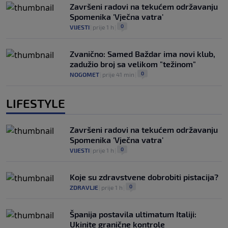
Završeni radovi na tekućem održavanju
Spomenika 'Vječna vatra'
0
VIJESTI
|
prije 1 h
|
Zvanično: Samed Baždar ima novi klub,
zadužio broj sa velikom "težinom"
0
NOGOMET
|
prije 41 min
|
LIFESTYLE
Završeni radovi na tekućem održavanju
Spomenika 'Vječna vatra'
0
VIJESTI
|
prije 1 h
|
Koje su zdravstvene dobrobiti pistacija?
0
ZDRAVLJE
|
prije 1 h
|
Španija postavila ultimatum Italiji:
Ukinite granične kontrole