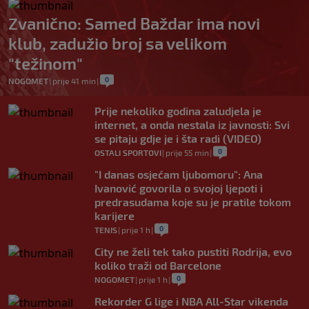
Zvanično: Samed Baždar ima novi
klub, zadužio broj sa velikom
"težinom"
0
NOGOMET
|
prije 41 min
|
Prije nekoliko godina zaludjela je
internet, a onda nestala iz javnosti: Svi
se pitaju gdje je i šta radi (VIDEO)
0
OSTALI SPORTOVI
|
prije 55 min
|
"I danas osjećam ljubomoru": Ana
Ivanović govorila o svojoj ljepoti i
predrasudama koje su je pratile tokom
karijere
0
TENIS
|
prije 1 h
|
City ne želi tek tako pustiti Rodrija, evo
koliko traži od Barcelone
0
NOGOMET
|
prije 1 h
|
Rekorder G lige i NBA All-Star vikenda