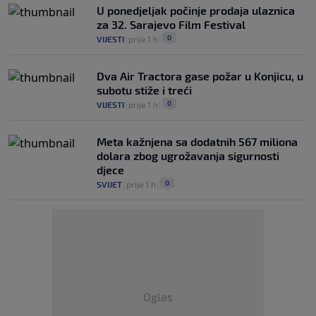
U ponedjeljak počinje prodaja ulaznica
za 32. Sarajevo Film Festival
0
VIJESTI
|
prije 1 h
|
Dva Air Tractora gase požar u Konjicu, u
subotu stiže i treći
0
VIJESTI
|
prije 1 h
|
Meta kažnjena sa dodatnih 567 miliona
dolara zbog ugrožavanja sigurnosti
djece
0
SVIJET
|
prije 1 h
|
Oglas