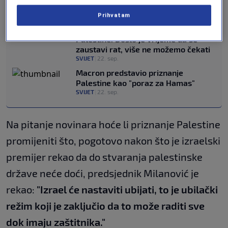
je.
Prihvatam
Macron nakon historijskog priznanja
Palestine: Došlo je vrijeme da se
zaustavi rat, više ne možemo čekati
SVIJET
|
22. sep.
Macron predstavio priznanje
Palestine kao "poraz za Hamas"
SVIJET
|
22. sep.
Na pitanje novinara hoće li priznanje Palestine
promijeniti što, pogotovo nakon što je izraelski
premijer rekao da do stvaranja palestinske
države neće doći, predsjednik Milanović je
rekao:
"Izrael će nastaviti ubijati, to je ubilački
režim koji je zaključio da to može raditi sve
dok imaju zaštitnika."