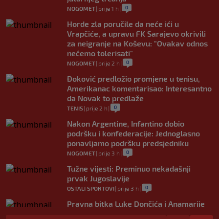
0
NOGOMET
|
prije 1 h
|
Horde zla poručile da neće ići u
Vrapčiće, a upravu FK Sarajevo okrivili
za neigranje na Koševu: "Ovakav odnos
nećemo tolerisati"
0
NOGOMET
|
prije 2 h
|
Đoković predložio promjene u tenisu,
Amerikanac komentarisao: Interesantno
da Novak to predlaže
0
TENIS
|
prije 2 h
|
Nakon Argentine, Infantino dobio
podršku i konfederacije: Jednoglasno
ponavljamo podršku predsjedniku
0
NOGOMET
|
prije 3 h
|
Tužne vijesti: Preminuo nekadašnji
prvak Jugoslavije
0
OSTALI SPORTOVI
|
prije 3 h
|
Pravna bitka Luke Dončića i Anamarije
Goltes seli se u Sloveniju: Spominje se