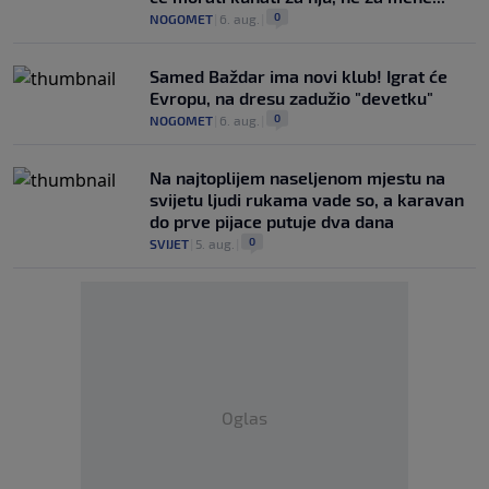
0
NOGOMET
|
6. aug.
|
Samed Baždar ima novi klub! Igrat će
Evropu, na dresu zadužio "devetku"
0
NOGOMET
|
6. aug.
|
Na najtoplijem naseljenom mjestu na
svijetu ljudi rukama vade so, a karavan
do prve pijace putuje dva dana
0
SVIJET
|
5. aug.
|
Oglas