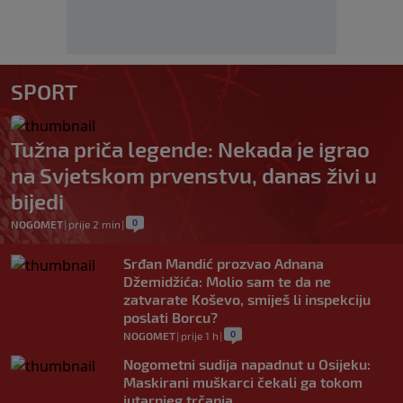
SPORT
Tužna priča legende: Nekada je igrao
na Svjetskom prvenstvu, danas živi u
bijedi
0
NOGOMET
|
prije 2 min
|
Srđan Mandić prozvao Adnana
Džemidžića: Molio sam te da ne
zatvarate Koševo, smiješ li inspekciju
poslati Borcu?
0
NOGOMET
|
prije 1 h
|
Nogometni sudija napadnut u Osijeku:
Maskirani muškarci čekali ga tokom
jutarnjeg trčanja