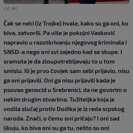
F.Z./N1
Čak se neki (iz Trojke) hvale, kako su ga oni, ko
biva, zatvorili. Pa više je pokojni Vasković
napravio u razotkrivanju njegovog kriminala i
SNSD-a nego oni svi zajedno kad se skupe. I
sramota je da zloupotrebljavaju to u tom
smislu. Ili je prvo čovjek sam sebi prijavio, nisu
ga oni prijavili. Oni ga nisu prijavili kada je
psovao genocid u Srebrenici, da ne govorim o
nekim drugim stvarima. Tužiteljka koja je
vodila slučaj protiv Dodika je iz reda srpskog
naroda. Znači, o čemu oni pričaju? I oni sad
likuju, ko biva oni su ga tu, nešto su oni