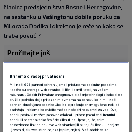
članica predsjedništva Bosne i Hercegovine,
na sastanku u Vašingtonu dobila poruku za
Milorada Dodika i direktno je rečeno kako se
treba povući?
Pročitajte još
Miletić: Imam informacije iz SAD-a,
priprema se zaoštravanje situacije
VIJESTI
|
1. okt.
Brinemo o vašoj privatnosti
"Čović ima više imovine nego
Mi i naši
603
partneri pohranjujemo i pristupamo osobnim podacima,
premijer i predsjednik Hrvatske, a
kao što su pretraga web stranica ili lični identifikatori, na vašem
računaru . Odabir Prihvatam omogućava praćenje tehnologije kako bi se
vjerovatno je falsifikovao diplomu
pružila podrška dolje prikazanim svrhama na osnovu kojih mi i naši
magistra"
partneri obrađujemo podatke Ukoliko je praćenje onemogućeno, neki od
VIJESTI
|
1. okt.
sadržaja i reklama koje vidite možda neće biti relevantni za vas. Ovaj
Nekad najveći cionista danas stoji uz
odabir postavki možete ponovno odabrati i pritom promijeniti trenutni
odabir ili pristanak tako što ćete kliknuti na Upravljaj željenim
Hamas
postavkama link na dnu ove web stranice [ili plutajuću ikonu u donjem
SVIJET
|
1. okt.
lijevom dijelu web stranice, ako je primjenjivo]. Vaš odabir će se