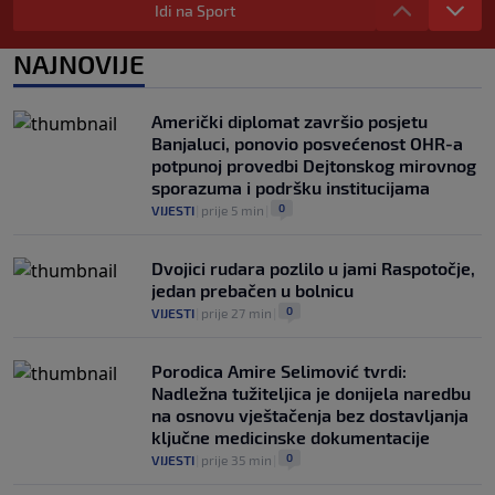
čak 50 miliona dolara
Idi na Sport
0
KOŠARKA
|
prije 4 h
|
NAJNOVIJE
Danas počinje nova sezona šampionata
BiH: Željezničar protiv novajlije na
Grbavici
Američki diplomat završio posjetu
0
NOGOMET
|
prije 4 h
|
Banjaluci, ponovio posvećenost OHR-a
potpunoj provedbi Dejtonskog mirovnog
sporazuma i podršku institucijama
0
VIJESTI
|
prije 5 min
|
Dvojici rudara pozlilo u jami Raspotočje,
jedan prebačen u bolnicu
0
VIJESTI
|
prije 27 min
|
Porodica Amire Selimović tvrdi:
Nadležna tužiteljica je donijela naredbu
na osnovu vještačenja bez dostavljanja
ključne medicinske dokumentacije
0
VIJESTI
|
prije 35 min
|