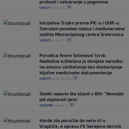
protesti i zatvaranje u pogonima
0
VIJESTI
|
prije 1 h
|
Inicijativa Trojke prema PIC-u i OHR-u:
Zatražen poseban status i međunarodna
zaštita Memorijalnog centra Srebrenica
0
VIJESTI
|
prije 1 h
|
Porodica Amire Selimović tvrdi:
Nadležna tužiteljica je donijela naredbu
na osnovu vještačenja bez dostavljanja
ključne medicinske dokumentacije
0
VIJESTI
|
prije 35 min
|
Sladić najavio šta slijedi u BiH: "Nemojte
još otpisivati ljeto"
0
VRIJEME
|
prije 1 h
|
Horde zla poručile da neće ići u
Vrapčiće, a upravu FK Sarajevo okrivili