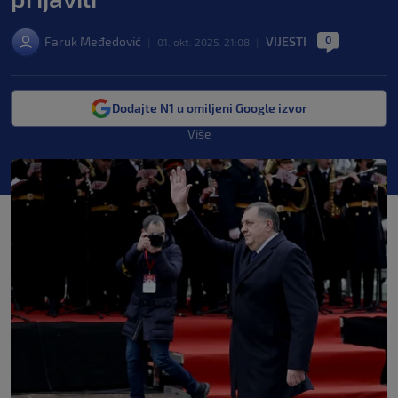
0
Faruk Međedović
VIJESTI
|
01. okt. 2025. 21:08
|
|
Dodajte N1 u omiljeni Google izvor
Više