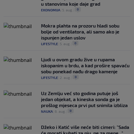
u stanovima koje daje grad
0
EKONOMIJA
|
5. aug.
|
Mokra plahta na prozoru hladi sobu
bolje od ventilatora, ali samo ako je
ispunjen jedan uslov
0
LIFESTYLE
|
5. aug.
|
Ljudi u ovom gradu žive u rupama
iskopanim u brdu, a kad prošire spavaću
sobu ponekad nađu drago kamenje
0
LIFESTYLE
|
2. aug.
|
Uz Zemlju već sto godina putuje još
jedan objekat, a kineska sonda ga je
prošlog mjeseca prvi put snimila izbliza
0
NAUKA
|
6. aug.
|
Džeko i Katić više neće biti cimeri: "Sada
će morati kuhati za nju, ne za mene..."