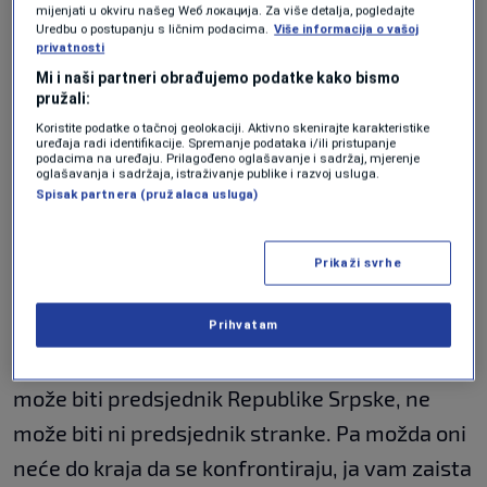
Malo ko je ovako "spustio" Trumpa:
mijenjati u okviru našeg Wеб локација. Za više detalja, pogledajte
Uredbu o postupanju s ličnim podacima.
Više informacija o vašoj
"Ne pita se!"
privatnosti
NOGOMET
|
1. okt.
Mi i naši partneri obrađujemo podatke kako bismo
pružali:
Ne znam to, zaista, ali očigledno su u njihovom
Koristite podatke o tačnoj geolokaciji. Aktivno skenirajte karakteristike
uređaja radi identifikacije. Spremanje podataka i/ili pristupanje
ponašanju (političara iz SNSD-a) nešto
podacima na uređaju. Prilagođeno oglašavanje i sadržaj, mjerenje
oglašavanja i sadržaja, istraživanje publike i razvoj usluga.
promijenili. Kad smo mogli na Domu naroda da
Spisak partnera (pružalaca usluga)
čujemo Špirića kako se on bori za evropske
integracije, sve vam je jasno. Ali evo, Dodik je
Prikaži svrhe
još uvijek predsjednik stranke i Sud i visoki
predstavnik ne izlaze zapravo sa pojašnjenjem
Prihvatam
da li presuda konačna znači da on, osim što ne
može biti predsjednik Republike Srpske, ne
može biti ni predsjednik stranke. Pa možda oni
neće do kraja da se konfrontiraju, ja vam zaista