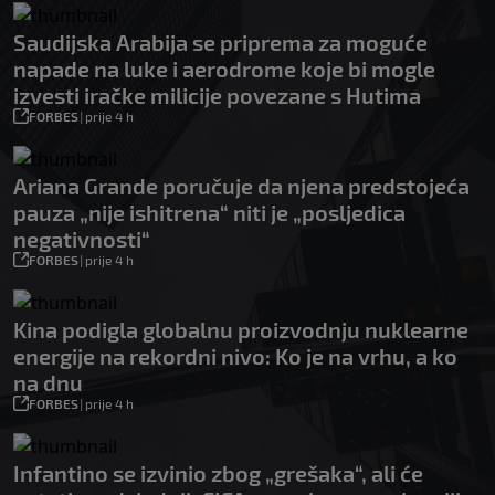
Saudijska Arabija se priprema za moguće
napade na luke i aerodrome koje bi mogle
izvesti iračke milicije povezane s Hutima
FORBES
|
prije 4 h
Ariana Grande poručuje da njena predstojeća
pauza „nije ishitrena“ niti je „posljedica
negativnosti“
FORBES
|
prije 4 h
Kina podigla globalnu proizvodnju nuklearne
energije na rekordni nivo: Ko je na vrhu, a ko
na dnu
FORBES
|
prije 4 h
Infantino se izvinio zbog „grešaka“, ali će