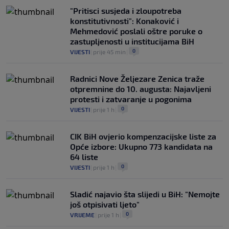
"Pritisci susjeda i zloupotreba
konstitutivnosti": Konaković i
Mehmedović poslali oštre poruke o
zastupljenosti u institucijama BiH
0
VIJESTI
|
prije 45 min
|
Radnici Nove Željezare Zenica traže
otpremnine do 10. augusta: Najavljeni
protesti i zatvaranje u pogonima
0
VIJESTI
|
prije 1 h
|
CIK BiH ovjerio kompenzacijske liste za
Opće izbore: Ukupno 773 kandidata na
64 liste
0
VIJESTI
|
prije 1 h
|
Sladić najavio šta slijedi u BiH: "Nemojte
još otpisivati ljeto"
0
VRIJEME
|
prije 1 h
|