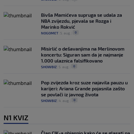
Bivša Mamićeva supruga se udala za
NBA zvijezdu, pjevala se Rozga i
Marinko Rokvić
0
NOGOMET
|
5. aug.
|
Misirlić o dešavanjima na Merlinovom
koncertu: Siguran sam da je najmanje
1.000 ulaznica falsifikovano
0
SHOWBIZ
|
5. aug.
|
Pop zvijezda kroz suze najavila pauzu u
karijeri: Ariana Grande pojasnila zašto
se povlači iz javnog života
0
SHOWBIZ
|
4. aug.
|
N1 KVIZ
Član CIK-a objasnio kako će se glasati na