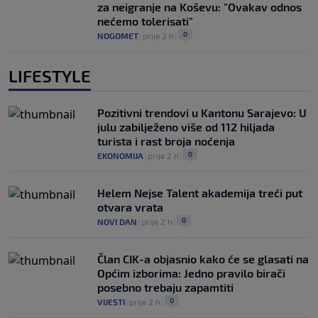
za neigranje na Koševu: "Ovakav odnos
nećemo tolerisati"
0
NOGOMET
|
prije 2 h
|
LIFESTYLE
Pozitivni trendovi u Kantonu Sarajevo: U
julu zabilježeno više od 112 hiljada
turista i rast broja noćenja
0
EKONOMIJA
|
prije 2 h
|
Helem Nejse Talent akademija treći put
otvara vrata
0
NOVI DAN
|
prije 2 h
|
Član CIK-a objasnio kako će se glasati na
Općim izborima: Jedno pravilo birači
posebno trebaju zapamtiti
0
VIJESTI
|
prije 2 h
|