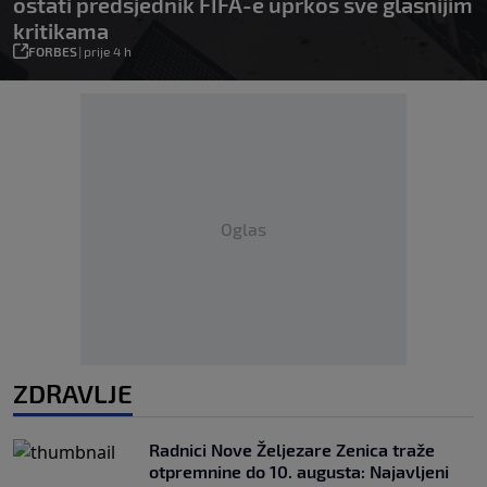
ostati predsjednik FIFA-e uprkos sve glasnijim
kritikama
FORBES
|
prije 4 h
Oglas
ZDRAVLJE
Radnici Nove Željezare Zenica traže
otpremnine do 10. augusta: Najavljeni