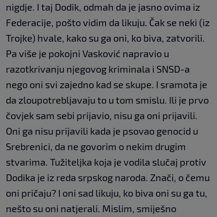
nigdje. I taj Dodik, odmah da je jasno ovima iz
Federacije, pošto vidim da likuju. Čak se neki (iz
Trojke) hvale, kako su ga oni, ko biva, zatvorili.
Pa više je pokojni Vasković napravio u
razotkrivanju njegovog kriminala i SNSD-a
nego oni svi zajedno kad se skupe. I sramota je
da zloupotrebljavaju to u tom smislu. Ili je prvo
čovjek sam sebi prijavio, nisu ga oni prijavili.
Oni ga nisu prijavili kada je psovao genocid u
Srebrenici, da ne govorim o nekim drugim
stvarima. Tužiteljka koja je vodila slučaj protiv
Dodika je iz reda srpskog naroda. Znači, o čemu
oni pričaju? I oni sad likuju, ko biva oni su ga tu,
nešto su oni natjerali. Mislim, smiješno