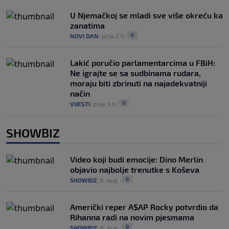
U Njemačkoj se mladi sve više okreću ka
zanatima
0
NOVI DAN
|
prije 2 h
|
Lakić poručio parlamentarcima u FBiH:
Ne igrajte se sa sudbinama rudara,
moraju biti zbrinuti na najadekvatniji
način
0
VIJESTI
|
prije 3 h
|
SHOWBIZ
Video koji budi emocije: Dino Merlin
objavio najbolje trenutke s Koševa
0
SHOWBIZ
|
6. aug.
|
Američki reper A$AP Rocky potvrdio da
Rihanna radi na novim pjesmama
0
SHOWBIZ
|
6. aug.
|