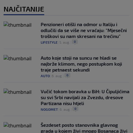
NAJČITANIJE
Penzioneri otišli na odmor u Italiju i
odlučili da se više ne vraćaju: "Mjesečni
troškovi su nam skresani na trećinu"
0
LIFESTYLE
|
5. aug.
|
Auto koje stoji na suncu ne hladi se
najbrže klimom, nego postupkom koji
traje petnaest sekundi
0
AUTO
|
6. aug.
|
Vučić tokom boravka u BiH: U Čipuljićima
su svi Srbi navijali za Zvezdu, dresove
Partizana nisu htjeli
0
NOGOMET
|
6. aug.
|
Šezdeset posto stanovnika glavnog
grada u kojem živi mnogo Bosanaca živi