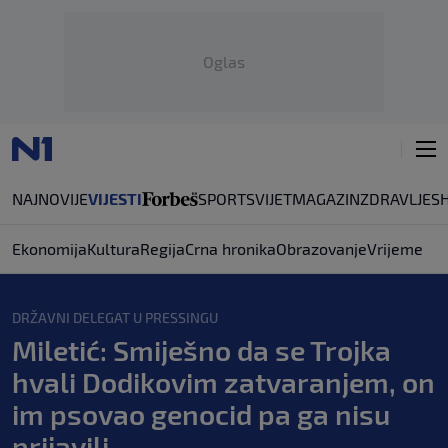
Oglas
NAJNOVIJE
VIJESTI
SPORT
SVIJET
MAGAZIN
ZDRAVLJE
S
Ekonomija
Kultura
Regija
Crna hronika
Obrazovanje
Vrijeme
DRŽAVNI DELEGAT U PRESSINGU
Miletić: Smiješno da se Trojka
hvali Dodikovim zatvaranjem, on
im psovao genocid pa ga nisu
prijavili