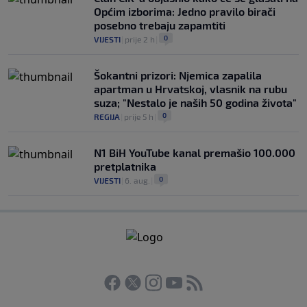
Općim izborima: Jedno pravilo birači
posebno trebaju zapamtiti
0
VIJESTI
|
prije 2 h
|
Šokantni prizori: Njemica zapalila
apartman u Hrvatskoj, vlasnik na rubu
suza; "Nestalo je naših 50 godina života"
0
REGIJA
|
prije 5 h
|
N1 BiH YouTube kanal premašio 100.000
pretplatnika
0
VIJESTI
|
6. aug.
|