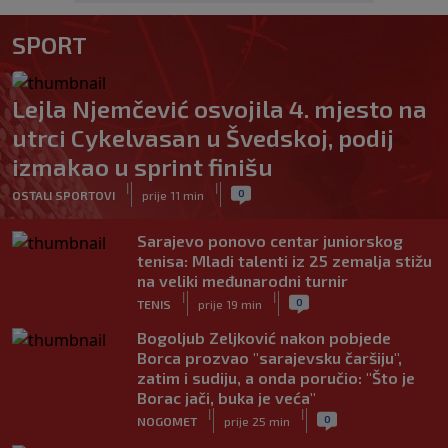
SPORT
Lejla Njemčević osvojila 4. mjesto na
utrci Cykelvasan u Švedskoj, podij
izmakao u sprint finišu
|
|
0
OSTALI SPORTOVI
prije 11 min
Sarajevo ponovo centar juniorskog
tenisa: Mladi talenti iz 25 zemalja stižu
na veliki međunarodni turnir
|
|
0
TENIS
prije 19 min
Bogoljub Zeljković nakon pobjede
Borca prozvao "sarajevsku čaršiju",
zatim i sudiju, a onda poručio: "Što je
Borac jači, buka je veća"
|
|
0
NOGOMET
prije 25 min