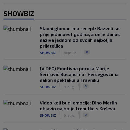
SHOWBIZ
Slavni glumac ima recept: Razveli se
prije jedanaest godina, a on je danas
naziva jednom od svojih najboljih
prijateljica
|
|
0
SHOWBIZ
prije 1 h
(VIDEO) Emotivna poruka Marije
Šerifović Bosancima i Hercegovcima
nakon spektakla u Travniku
|
|
0
SHOWBIZ
9. aug.
Video koji budi emocije: Dino Merlin
objavio najbolje trenutke s Koševa
|
|
0
SHOWBIZ
6. aug.