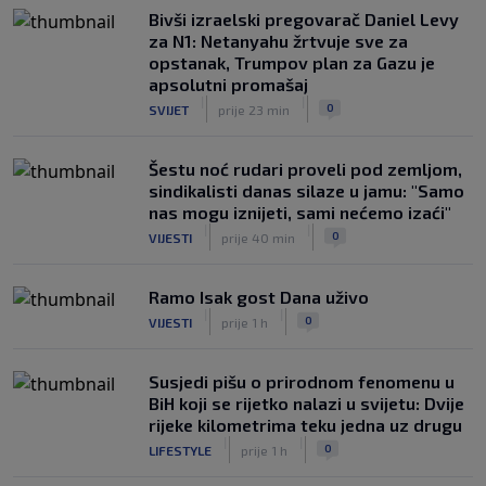
Bivši izraelski pregovarač Daniel Levy
Danas počinje Evropsko prvenstvo u
za N1: Netanyahu žrtvuje sve za
atletici: Mesud Pezer jedini predstavnik
opstanak, Trumpov plan za Gazu je
Bosne i Hercegovine
apsolutni promašaj
|
|
0
OSTALI SPORTOVI
prije 4 h
|
|
0
SVIJET
prije 23 min
Šestu noć rudari proveli pod zemljom,
sindikalisti danas silaze u jamu: "Samo
nas mogu iznijeti, sami nećemo izaći"
|
|
0
VIJESTI
prije 40 min
Ramo Isak gost Dana uživo
|
|
0
VIJESTI
prije 1 h
Susjedi pišu o prirodnom fenomenu u
BiH koji se rijetko nalazi u svijetu: Dvije
rijeke kilometrima teku jedna uz drugu
|
|
0
LIFESTYLE
prije 1 h