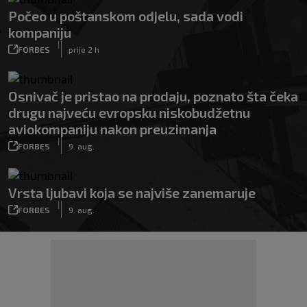
Počeo u poštanskom odjelu, sada vodi
kompaniju
|
FORBES
prije 2 h
Osnivač je pristao na prodaju, poznato šta čeka
drugu najveću evropsku niskobudžetnu
aviokompaniju nakon preuzimanja
|
FORBES
9. aug.
Vrsta ljubavi koja se najviše zanemaruje
|
FORBES
9. aug.