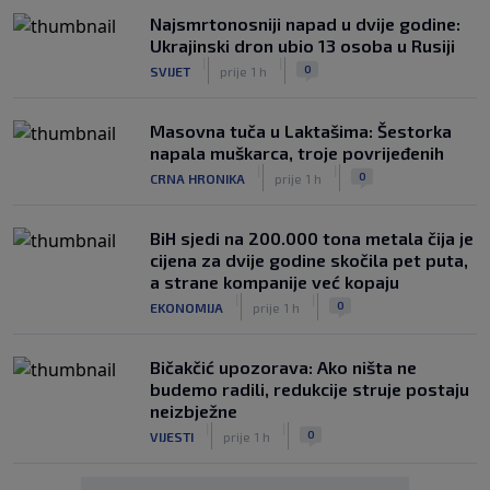
Najsmrtonosniji napad u dvije godine:
Ukrajinski dron ubio 13 osoba u Rusiji
|
|
0
SVIJET
prije 1 h
Masovna tuča u Laktašima: Šestorka
napala muškarca, troje povrijeđenih
|
|
0
CRNA HRONIKA
prije 1 h
BiH sjedi na 200.000 tona metala čija je
cijena za dvije godine skočila pet puta,
a strane kompanije već kopaju
|
|
0
EKONOMIJA
prije 1 h
Bičakčić upozorava: Ako ništa ne
budemo radili, redukcije struje postaju
neizbježne
|
|
0
VIJESTI
prije 1 h