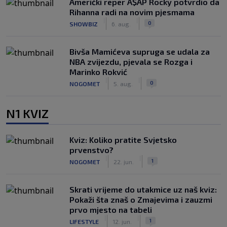
Američki reper A$AP Rocky potvrdio da
Rihanna radi na novim pjesmama
|
|
0
SHOWBIZ
6. aug.
Bivša Mamićeva supruga se udala za
NBA zvijezdu, pjevala se Rozga i
Marinko Rokvić
|
|
0
NOGOMET
5. aug.
N1 KVIZ
Kviz: Koliko pratite Svjetsko
prvenstvo?
|
|
1
NOGOMET
22. jun.
Skrati vrijeme do utakmice uz naš kviz:
Pokaži šta znaš o Zmajevima i zauzmi
prvo mjesto na tabeli
|
|
1
LIFESTYLE
12. jun.