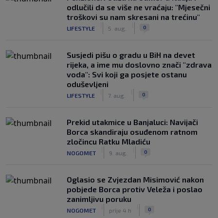
odlučili da se više ne vraćaju: "Mjesečni
troškovi su nam skresani na trećinu"
|
|
0
LIFESTYLE
5. aug.
Susjedi pišu o gradu u BiH na devet
rijeka, a ime mu doslovno znači "zdrava
voda": Svi koji ga posjete ostanu
oduševljeni
|
|
0
LIFESTYLE
7. aug.
Prekid utakmice u Banjaluci: Navijači
Borca skandiraju osuđenom ratnom
zločincu Ratku Mladiću
|
|
0
NOGOMET
9. aug.
Oglasio se Zvjezdan Misimović nakon
pobjede Borca protiv Veleža i poslao
zanimljivu poruku
|
|
0
NOGOMET
prije 4 h