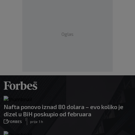
Oglas
Nafta ponovo iznad 80 dolara – evo koliko je
dizel u BiH poskupio od februara
|
FORBES
prije 1 h