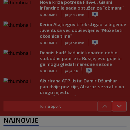
Nova kriza potresa FIFA-u: Gianni
Infantino je sada optužen za "obmanu"
|
|
0
NOGOMET
prije 47 min
Kerim Alajbegović tek stigao, a legende
Juventusa već oduševljene: "Može biti
okosnica tima"
|
|
0
NOGOMET
prije 56 min
Dennis Hadžikadunić konačno dobio
slobodne papire iz Rusije, evo gdje bi
ga mogli gledati naredne sezone
|
|
0
NOGOMET
prije 2 h
Ažurirana ATP lista: Damir Džumhur
pao dvije pozicije, Alcaraz se vratio na
drugo mjesto
|
|
0
TENIS
prije 2 h
Idi na Sport
Za Sarajevo odigrao samo devet
minuta, sada briljira i najbolji je
NAJNOVIJE
strijelac lige (VIDEO)
|
|
0
NOGOMET
prije 3 h