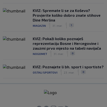
KVIZ: Spremate li se za Koševo?
Provjerite koliko dobro znate stihove
Dine Merlina
|
|
1
MAGAZIN
31. mar.
KVIZ: Pokaži koliko poznaješ
reprezentaciju Bosne i Hercegovine i
zauzmi prvo mjesto na tabeli navijača
|
|
0
NOGOMET
31. mar.
KVIZ: Poznajete li bh. sport i sportiste?
|
|
0
OSTALI SPORTOVI
23. mar.