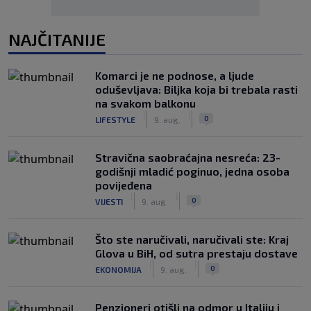
NAJČITANIJE
Komarci je ne podnose, a ljude
oduševljava: Biljka koja bi trebala rasti
na svakom balkonu
|
|
0
LIFESTYLE
9. aug.
Stravična saobraćajna nesreća: 23-
godišnji mladić poginuo, jedna osoba
povijeđena
|
|
0
VIJESTI
9. aug.
Što ste naručivali, naručivali ste: Kraj
Glova u BiH, od sutra prestaju dostave
|
|
0
EKONOMIJA
9. aug.
Penzioneri otišli na odmor u Italiju i