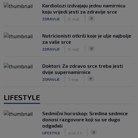
Kardiolozi izdvajaju jednu namirnicu
koju vrijedi jesti za zdravije srce
|
|
0
ZDRAVLJE
8. aug.
Nutricionisti otkrili koje je ulje najbolje
za vaše srce
|
|
0
ZDRAVLJE
8. aug.
Doktori: Za zdravo srce treba jesti
dvije supernamirnice
|
|
0
ZDRAVLJE
7. aug.
LIFESTYLE
Sedmični horoskop: Sredina sedmice
donosi razgovore koji su se dugo
odgađali
|
|
0
LIFESTYLE
prije 2 h