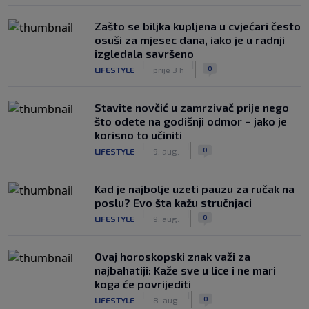
Zašto se biljka kupljena u cvjećari često
osuši za mjesec dana, iako je u radnji
izgledala savršeno
|
|
0
LIFESTYLE
prije 3 h
Stavite novčić u zamrzivač prije nego
što odete na godišnji odmor – jako je
korisno to učiniti
|
|
0
LIFESTYLE
9. aug.
Kad je najbolje uzeti pauzu za ručak na
poslu? Evo šta kažu stručnjaci
|
|
0
LIFESTYLE
9. aug.
Ovaj horoskopski znak važi za
najbahatiji: Kaže sve u lice i ne mari
koga će povrijediti
|
|
0
LIFESTYLE
8. aug.