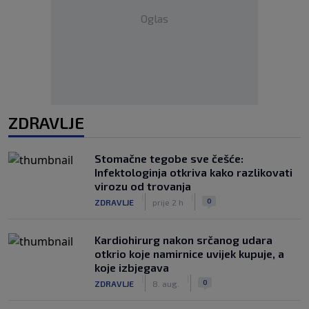
Oglas
ZDRAVLJE
Stomačne tegobe sve češće:
Infektologinja otkriva kako razlikovati
virozu od trovanja
|
|
0
ZDRAVLJE
prije 2 h
Kardiohirurg nakon srčanog udara
otkrio koje namirnice uvijek kupuje, a
koje izbjegava
|
|
0
ZDRAVLJE
8. aug.