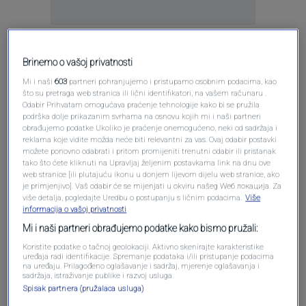
Brinemo o vašoj privatnosti
Mi i naši
603
partneri pohranjujemo i pristupamo osobnim podacima, kao
što su pretraga web stranica ili lični identifikatori, na vašem računaru .
Odabir Prihvatam omogućava praćenje tehnologije kako bi se pružila
podrška dolje prikazanim svrhama na osnovu kojih mi i naši partneri
obrađujemo podatke Ukoliko je praćenje onemogućeno, neki od sadržaja i
Pošalji
reklama koje vidite možda neće biti relevantni za vas. Ovaj odabir postavki
možete ponovno odabrati i pritom promijeniti trenutni odabir ili pristanak
tako što ćete kliknuti na Upravljaj željenim postavkama link na dnu ove
web stranice [ili plutajuću ikonu u donjem lijevom dijelu web stranice, ako
je primjenjivo]. Vaš odabir će se mijenjati u okviru našeg Wеб локација. Za
više detalja, pogledajte Uredbu o postupanju s ličnim podacima.
Više
informacija o vašoj privatnosti
Pošalji komentar
Mi i naši partneri obrađujemo podatke kako bismo pružali:
Koristite podatke o tačnoj geolokaciji. Aktivno skenirajte karakteristike
uređaja radi identifikacije. Spremanje podataka i/ili pristupanje podacima
na uređaju. Prilagođeno oglašavanje i sadržaj, mjerenje oglašavanja i
sadržaja, istraživanje publike i razvoj usluga.
Spisak partnera (pružalaca usluga)