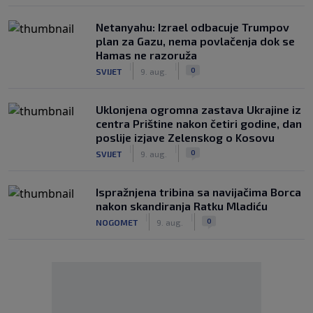
Netanyahu: Izrael odbacuje Trumpov
plan za Gazu, nema povlačenja dok se
Hamas ne razoruža
|
|
0
SVIJET
9. aug.
Uklonjena ogromna zastava Ukrajine iz
centra Prištine nakon četiri godine, dan
poslije izjave Zelenskog o Kosovu
|
|
0
SVIJET
9. aug.
Ispražnjena tribina sa navijačima Borca
nakon skandiranja Ratku Mladiću
|
|
0
NOGOMET
9. aug.