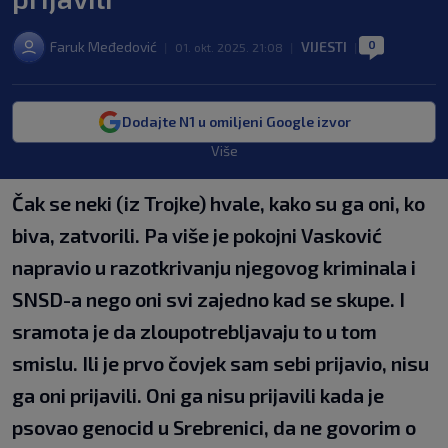
0
Faruk Međedović
VIJESTI
|
01. okt. 2025. 21:08
|
|
Dodajte N1 u omiljeni Google izvor
Više
Čak se neki (iz Trojke) hvale, kako su ga oni, ko
biva, zatvorili. Pa više je pokojni Vasković
napravio u razotkrivanju njegovog kriminala i
SNSD-a nego oni svi zajedno kad se skupe. I
sramota je da zloupotrebljavaju to u tom
smislu. Ili je prvo čovjek sam sebi prijavio, nisu
ga oni prijavili. Oni ga nisu prijavili kada je
psovao genocid u Srebrenici, da ne govorim o