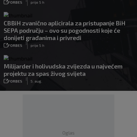
FORBES
prije 5 h
CBBiH zvanično aplicirala za pristupanje BiH
SEPA području – ovo su pogodnosti koje će
donijeti građanima i privredi
|
FORBES
prije 5 h
Milijarder i holivudska zvijezda u najvećem
projektu za spas živog svijeta
|
FORBES
5. aug.
Oglas