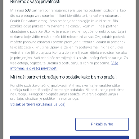
Brinemo o vašoj privatnosti
Mi i naši
603
partneri pohranjujemo i pristupamo osobnim podacima, kao
što su pretraga web stranica ili lični identifikatori, na vašem računaru .
Odabir Prihvatam omogućava praćenje tehnologije kako bi se pružila
Oglas
podrška dolje prikazanim svrhama na osnovu kojih mi i naši partneri
obrađujemo podatke Ukoliko je praćenje onemogućeno, neki od sadržaja i
reklama koje vidite možda neće biti relevantni za vas. Ovaj odabir postavki
možete ponovno odabrati i pritom promijeniti trenutni odabir ili pristanak
tako što ćete kliknuti na Upravljaj željenim postavkama link na dnu ove
web stranice [ili plutajuću ikonu u donjem lijevom dijelu web stranice, ako
je primjenjivo]. Vaš odabir će se mijenjati u okviru našeg Wеб локација. Za
više detalja, pogledajte Uredbu o postupanju s ličnim podacima.
Više
informacija o vašoj privatnosti
Mi i naši partneri obrađujemo podatke kako bismo pružali:
Koristite podatke o tačnoj geolokaciji. Aktivno skenirajte karakteristike
uređaja radi identifikacije. Spremanje podataka i/ili pristupanje podacima
na uređaju. Prilagođeno oglašavanje i sadržaj, mjerenje oglašavanja i
sadržaja, istraživanje publike i razvoj usluga.
Oglas
Spisak partnera (pružalaca usluga)
Prikaži svrhe