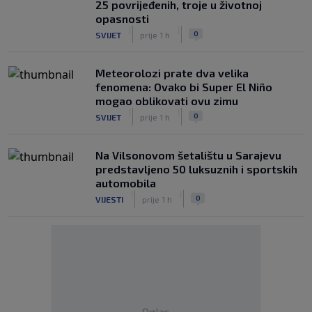
25 povrijeđenih, troje u životnoj
opasnosti
|
|
0
SVIJET
prije 1 h
Meteorolozi prate dva velika
fenomena: Ovako bi Super El Niño
mogao oblikovati ovu zimu
|
|
0
SVIJET
prije 1 h
Na Vilsonovom šetalištu u Sarajevu
predstavljeno 50 luksuznih i sportskih
automobila
|
|
0
VIJESTI
prije 1 h
Oglas