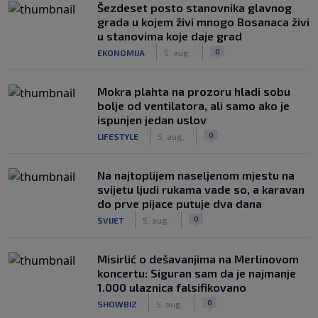
Šezdeset posto stanovnika glavnog
grada u kojem živi mnogo Bosanaca živi
u stanovima koje daje grad
|
|
0
EKONOMIJA
5. aug.
Mokra plahta na prozoru hladi sobu
bolje od ventilatora, ali samo ako je
ispunjen jedan uslov
|
|
0
LIFESTYLE
5. aug.
Na najtoplijem naseljenom mjestu na
svijetu ljudi rukama vade so, a karavan
do prve pijace putuje dva dana
|
|
0
SVIJET
5. aug.
Misirlić o dešavanjima na Merlinovom
koncertu: Siguran sam da je najmanje
1.000 ulaznica falsifikovano
|
|
0
SHOWBIZ
5. aug.