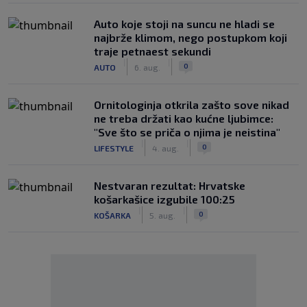
Auto koje stoji na suncu ne hladi se
najbrže klimom, nego postupkom koji
traje petnaest sekundi
|
|
0
AUTO
6. aug.
Ornitologinja otkrila zašto sove nikad
ne treba držati kao kućne ljubimce:
"Sve što se priča o njima je neistina"
|
|
0
LIFESTYLE
4. aug.
Nestvaran rezultat: Hrvatske
košarkašice izgubile 100:25
|
|
0
KOŠARKA
5. aug.