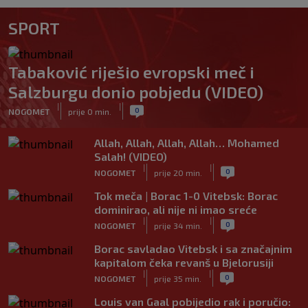
SPORT
Tabaković riješio evropski meč i
Salzburgu donio pobjedu (VIDEO)
|
|
0
NOGOMET
prije 0 min.
Allah, Allah, Allah, Allah… Mohamed
Salah! (VIDEO)
|
|
0
NOGOMET
prije 20 min.
Tok meča | Borac 1-0 Vitebsk: Borac
dominirao, ali nije ni imao sreće
|
|
0
NOGOMET
prije 34 min.
Borac savladao Vitebsk i sa značajnim
kapitalom čeka revanš u Bjelorusiji
|
|
0
NOGOMET
prije 35 min.
Louis van Gaal pobijedio rak i poručio: