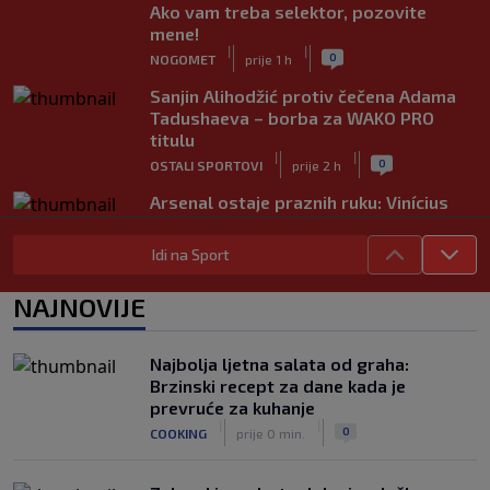
Ako vam treba selektor, pozovite
mene!
|
|
0
NOGOMET
prije 1 h
Sanjin Alihodžić protiv čečena Adama
Tadushaeva – borba za WAKO PRO
titulu
|
|
0
OSTALI SPORTOVI
prije 2 h
Arsenal ostaje praznih ruku: Vinícius
Júnior i Real Madrid postigli dogovor
|
|
0
NOGOMET
prije 2 h
Idi na Sport
Slavni klub potresa kriza: Kultni
NAJNOVIJE
stadion u Italiji bit će prazan na
početku sezone, navijači objavili rat
upravi
Najbolja ljetna salata od graha:
|
|
0
NOGOMET
prije 3 h
Brzinski recept za dane kada je
prevruće za kuhanje
Izvinjenje s elementima prijetnje i
|
|
0
COOKING
prije 0 min.
„gomila slabića“ u UEFA-i
|
|
0
NOGOMET
prije 3 h