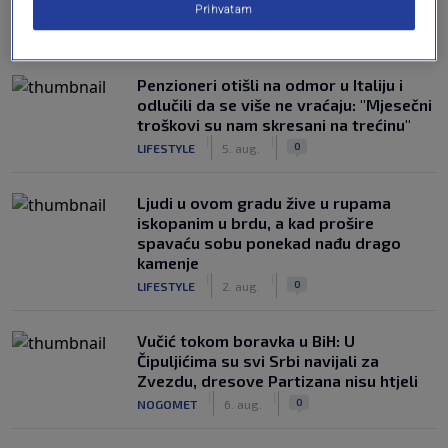
Prihvatam
NAJČITANIJE
Penzioneri otišli na odmor u Italiju i
odlučili da se više ne vraćaju: "Mjesečni
troškovi su nam skresani na trećinu"
|
|
0
LIFESTYLE
5. aug.
Ljudi u ovom gradu žive u rupama
iskopanim u brdu, a kad prošire
spavaću sobu ponekad nađu drago
kamenje
|
|
0
LIFESTYLE
2. aug.
Vučić tokom boravka u BiH: U
Čipuljićima su svi Srbi navijali za
Zvezdu, dresove Partizana nisu htjeli
|
|
0
NOGOMET
6. aug.