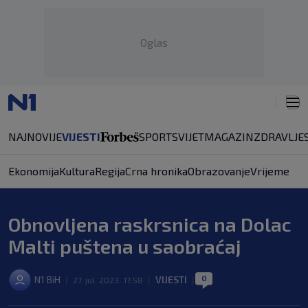
Oglas
NAJNOVIJE
VIJESTI
SPORT
SVIJET
MAGAZIN
ZDRAVLJE
Ekonomija
Kultura
Regija
Crna hronika
Obrazovanje
Vrijeme
Obnovljena raskrsnica na Dolac
Malti puštena u saobraćaj
0
N1 BiH
VIJESTI
|
27. jul. 2023. 17:58
|
|