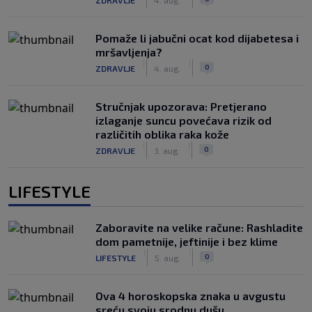
Pomaže li jabučni ocat kod dijabetesa i
mršavljenja?
|
|
0
ZDRAVLJE
4. aug.
Stručnjak upozorava: Pretjerano
izlaganje suncu povećava rizik od
različitih oblika raka kože
|
|
0
ZDRAVLJE
3. aug.
LIFESTYLE
Zaboravite na velike račune: Rashladite
dom pametnije, jeftinije i bez klime
|
|
0
LIFESTYLE
5. aug.
Ova 4 horoskopska znaka u avgustu
sreću svoju srodnu dušu