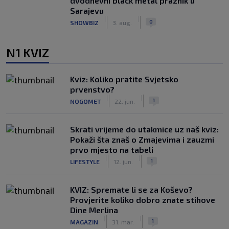
dvodnevni black metal praznik u
Sarajevu
|
|
0
SHOWBIZ
3. aug.
N1 KVIZ
Kviz: Koliko pratite Svjetsko
prvenstvo?
|
|
1
NOGOMET
22. jun.
Skrati vrijeme do utakmice uz naš kviz:
Pokaži šta znaš o Zmajevima i zauzmi
prvo mjesto na tabeli
|
|
1
LIFESTYLE
12. jun.
KVIZ: Spremate li se za Koševo?
Provjerite koliko dobro znate stihove
Dine Merlina
|
|
1
MAGAZIN
31. mar.