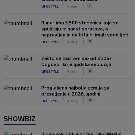
|
|
0
LIFESTYLE
5. aug.
Bunar imа 3.500 stepenica koje se
spuštaju trinaest spratova, a
napravljen je da bi ljudi imali vode ljeti
|
|
0
LIFESTYLE
4. aug.
Zašto se zacrvenimo od stida?
Odgovor krije ljudska evolucija
|
|
0
LIFESTYLE
4. aug.
Proglašena najbolja zemlja za
preseljenje u 2026. godini
|
|
0
LIFESTYLE
4. aug.
SHOWBIZ
Video koji budi emocije: Dino Merlin