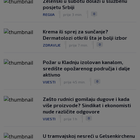
Zelenski u subotu dolazi u službenu
posjetu Srbiji
|
|
0
REGIJA
prije 3 min.
Krema ili sprej za sunčanje?
Dermatolozi otkrili šta je bolji izbor
|
|
0
ZDRAVLJE
prije 7 min.
Požar u Kladnju izolovan kanalom,
središte opožarenog područja i dalje
aktivno
|
|
0
VIJESTI
prije 45 min.
Zašto rudnici gomilaju dugove i kada
više proizvode? Sindikat i ekonomisti
nude različite odgovore
|
|
0
VIJESTI
prije 1 h
U tramvajskoj nesreći u Gelsenkirchenu