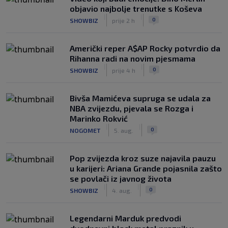
objavio najbolje trenutke s Koševa
|
|
0
SHOWBIZ
prije 2 h
Američki reper A$AP Rocky potvrdio da
Rihanna radi na novim pjesmama
|
|
0
SHOWBIZ
prije 4 h
Bivša Mamićeva supruga se udala za
NBA zvijezdu, pjevala se Rozga i
Marinko Rokvić
|
|
0
NOGOMET
5. aug.
Pop zvijezda kroz suze najavila pauzu
u karijeri: Ariana Grande pojasnila zašto
se povlači iz javnog života
|
|
0
SHOWBIZ
4. aug.
Legendarni Marduk predvodi