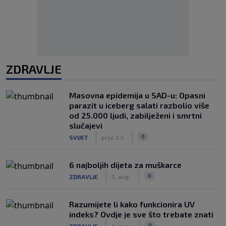
ZDRAVLJE
Masovna epidemija u SAD-u: Opasni
parazit u iceberg salati razbolio više
od 25.000 ljudi, zabilježeni i smrtni
slučajevi
|
|
0
SVIJET
prije 2 h
6 najboljih dijeta za muškarce
|
|
0
ZDRAVLJE
5. aug.
Razumijete li kako funkcionira UV
indeks? Ovdje je sve što trebate znati
|
|
0
ZDRAVLJE
4. aug.