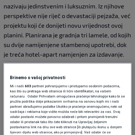
nazivaju jedinstvenim i luksuznim. Iz njihove
perspektive nije riječ o devastaciji pejzaža, već
projektu koji će donijeti novu vrijednost ovoj
planini. Planirana je gradnja tri lamele, od kojih
su dvije namijenjene stambenoj upotrebi, dok
je treća hotel-apart namjenjen za izdavanje.
Dijelove Trebevića koji su pod nadležnosti
Brinemo o vašoj privatnosti
Federacije BiH, KS proglasio je zastićenom
Mi i naši
603
partneri pohranjujemo i pristupamo osobnim podacima,
kao što su pretraga web stranica ili lični identifikatori, na vašem
zonom, ali nije usvojio njegov prostorni plan.
računaru . Odabir Prihvatam omogućava praćenje tehnologije kako bi se
Kantonalni resorni ministar kaže da je upoznat
pružila podrška dolje prikazanim svrhama na osnovu kojih mi i naši
partneri obrađujemo podatke Ukoliko je praćenje onemogućeno, neki od
sa prekomjernom gradnjom na Trebeviću, ali
sadržaja i reklama koje vidite možda neće biti relevantni za vas. Ovaj
odabir postavki možete ponovno odabrati i pritom promijeniti trenutni
da KS ne moze učiniti nista za dijelove
odabir ili pristanak tako što ćete kliknuti na Upravljaj željenim
postavkama link na dnu ove web stranice [ili plutajuću ikonu u donjem
Trebevića, koji su u nadležnosti drugog bh.
lijevom dijelu web stranice, ako je primjenjivo]. Vaš odabir će se