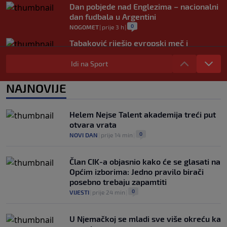
Dan pobjede nad Englezima – nacionalni
dan fudbala u Argentini
0
NOGOMET
|
prije 3 h
|
Tabaković riješio evropski meč i
Salzburgu donio pobjedu (VIDEO)
Idi na Sport
0
NOGOMET
|
6. aug.
|
Allah, Allah, Allah, Allah… Mohamed
NAJNOVIJE
Salah! (VIDEO)
0
NOGOMET
|
6. aug.
|
Helem Nejse Talent akademija treći put
otvara vrata
0
NOVI DAN
|
prije 14 min
|
Član CIK-a objasnio kako će se glasati na
Općim izborima: Jedno pravilo birači
posebno trebaju zapamtiti
0
VIJESTI
|
prije 24 min
|
U Njemačkoj se mladi sve više okreću ka