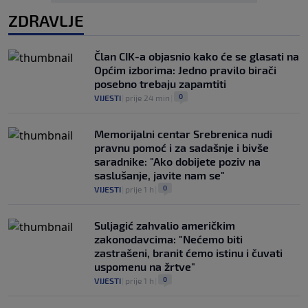
ZDRAVLJE
Član CIK-a objasnio kako će se glasati na
Općim izborima: Jedno pravilo birači
posebno trebaju zapamtiti
0
VIJESTI
|
prije 24 min
|
Memorijalni centar Srebrenica nudi
pravnu pomoć i za sadašnje i bivše
saradnike: "Ako dobijete poziv na
saslušanje, javite nam se"
0
VIJESTI
|
prije 1 h
|
Suljagić zahvalio američkim
zakonodavcima: "Nećemo biti
zastrašeni, branit ćemo istinu i čuvati
uspomenu na žrtve"
0
VIJESTI
|
prije 1 h
|