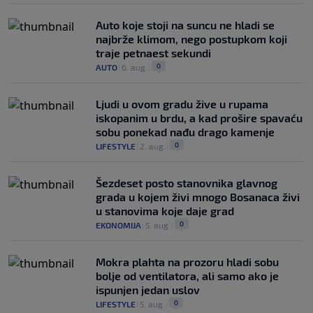
Auto koje stoji na suncu ne hladi se
najbrže klimom, nego postupkom koji
traje petnaest sekundi
0
AUTO
|
6. aug.
|
Ljudi u ovom gradu žive u rupama
iskopanim u brdu, a kad prošire spavaću
sobu ponekad nađu drago kamenje
0
LIFESTYLE
|
2. aug.
|
Šezdeset posto stanovnika glavnog
grada u kojem živi mnogo Bosanaca živi
u stanovima koje daje grad
0
EKONOMIJA
|
5. aug.
|
Mokra plahta na prozoru hladi sobu
bolje od ventilatora, ali samo ako je
ispunjen jedan uslov
0
LIFESTYLE
|
5. aug.
|