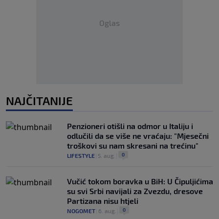
Oglas
NAJČITANIJE
Penzioneri otišli na odmor u Italiju i
odlučili da se više ne vraćaju: "Mjesečni
troškovi su nam skresani na trećinu"
0
LIFESTYLE
|
5. aug.
|
Vučić tokom boravka u BiH: U Čipuljićima
su svi Srbi navijali za Zvezdu, dresove
Partizana nisu htjeli
0
NOGOMET
|
6. aug.
|