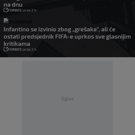
na dnu
FORBES
|
prije 2 h
Infantino se izvinio zbog „grešaka“, ali će
ostati predsjednik FIFA-e uprkos sve glasnijim
kritikama
FORBES
|
prije 2 h
Oglas