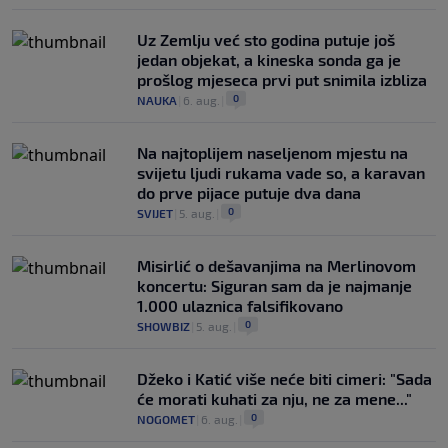
Uz Zemlju već sto godina putuje još
jedan objekat, a kineska sonda ga je
prošlog mjeseca prvi put snimila izbliza
0
NAUKA
|
6. aug.
|
Na najtoplijem naseljenom mjestu na
svijetu ljudi rukama vade so, a karavan
do prve pijace putuje dva dana
0
SVIJET
|
5. aug.
|
Misirlić o dešavanjima na Merlinovom
koncertu: Siguran sam da je najmanje
1.000 ulaznica falsifikovano
0
SHOWBIZ
|
5. aug.
|
Džeko i Katić više neće biti cimeri: "Sada
će morati kuhati za nju, ne za mene..."
0
NOGOMET
|
6. aug.
|