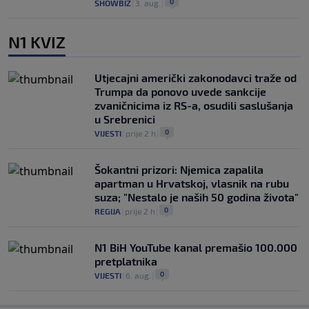
0
SHOWBIZ
|
3. aug.
|
N1 KVIZ
Utjecajni američki zakonodavci traže od
Trumpa da ponovo uvede sankcije
zvaničnicima iz RS-a, osudili saslušanja
u Srebrenici
0
VIJESTI
|
prije 2 h
|
Šokantni prizori: Njemica zapalila
apartman u Hrvatskoj, vlasnik na rubu
suza; "Nestalo je naših 50 godina života"
0
REGIJA
|
prije 2 h
|
N1 BiH YouTube kanal premašio 100.000
pretplatnika
0
VIJESTI
|
6. aug.
|