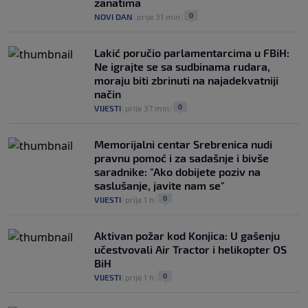
zanatima
0
NOVI DAN
|
prije 31 min
|
Lakić poručio parlamentarcima u FBiH:
Ne igrajte se sa sudbinama rudara,
moraju biti zbrinuti na najadekvatniji
način
0
VIJESTI
|
prije 37 min
|
Memorijalni centar Srebrenica nudi
pravnu pomoć i za sadašnje i bivše
saradnike: "Ako dobijete poziv na
saslušanje, javite nam se"
0
VIJESTI
|
prije 1 h
|
Aktivan požar kod Konjica: U gašenju
učestvovali Air Tractor i helikopter OS
BiH
0
VIJESTI
|
prije 1 h
|