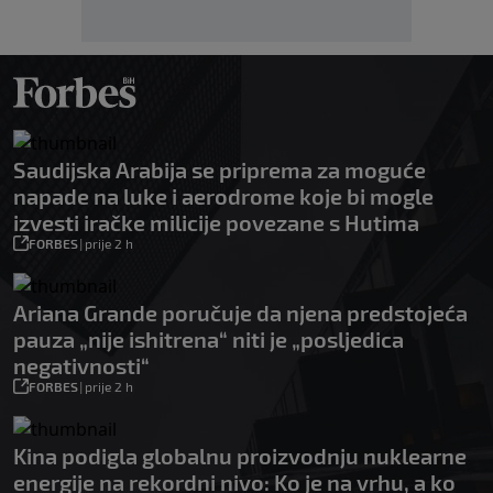
Saudijska Arabija se priprema za moguće
napade na luke i aerodrome koje bi mogle
izvesti iračke milicije povezane s Hutima
FORBES
|
prije 2 h
Ariana Grande poručuje da njena predstojeća
pauza „nije ishitrena“ niti je „posljedica
negativnosti“
FORBES
|
prije 2 h
Kina podigla globalnu proizvodnju nuklearne
energije na rekordni nivo: Ko je na vrhu, a ko