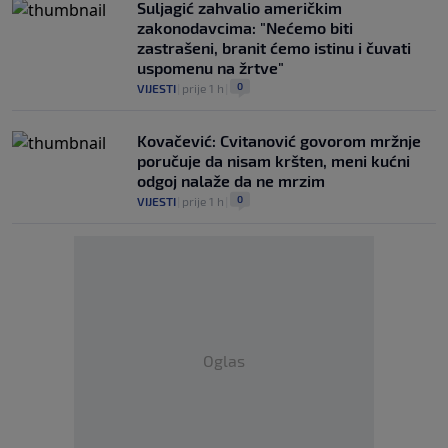
Suljagić zahvalio američkim
zakonodavcima: "Nećemo biti
zastrašeni, branit ćemo istinu i čuvati
uspomenu na žrtve"
0
VIJESTI
|
prije 1 h
|
Kovačević: Cvitanović govorom mržnje
poručuje da nisam kršten, meni kućni
odgoj nalaže da ne mrzim
0
VIJESTI
|
prije 1 h
|
Oglas