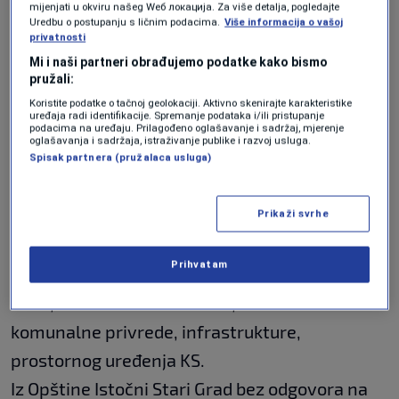
mijenjati u okviru našeg Wеб локација. Za više detalja, pogledajte
entiteta.
Uredbu o postupanju s ličnim podacima.
Više informacija o vašoj
privatnosti
Mi i naši partneri obrađujemo podatke kako bismo
"To je jednostavno zločin. Republika Srpska,
pružali:
odnosno Istočno Sarajevo, uništavate sve
Koristite podatke o tačnoj geolokaciji. Aktivno skenirajte karakteristike
uređaja radi identifikacije. Spremanje podataka i/ili pristupanje
podacima na uređaju. Prilagođeno oglašavanje i sadržaj, mjerenje
bageri rade, ravnaju sve, mi ćemo uputiti
oglašavanja i sadržaja, istraživanje publike i razvoj usluga.
prijavu Međuentitetskom tijelu koje je
Spisak partnera (pružalaca usluga)
nadležno za Trebević jer tu je međuentitetska
linija. Ljudi moji, gore će hiljadu auta biti, jer
Prikaži svrhe
gore se predviđa da ljudi žive - nije to samo
Prihvatam
apartman da se izdaje, nego ljudi gore hoće da
žive"
, ističe Almir Bečarević, ministar
komunalne privrede, infrastrukture,
prostornog uređenja KS.
Iz Opštine Istočni Stari Grad bez odgovora na