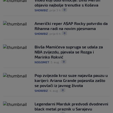
objavio najbolje trenutke s Koševa
0
SHOWBIZ
|
prije 3 h
|
Američki reper A$AP Rocky potvrdio da
Rihanna radi na novim pjesmama
0
SHOWBIZ
|
prije 6 h
|
Bivša Mamićeva supruga se udala za
NBA zvijezdu, pjevala se Rozga i
Marinko Rokvić
0
NOGOMET
|
5. aug.
|
Pop zvijezda kroz suze najavila pauzu u
karijeri: Ariana Grande pojasnila zašto
se povlači iz javnog života
0
SHOWBIZ
|
4. aug.
|
Legendarni Marduk predvodi dvodnevni
black metal praznik u Sarajevu