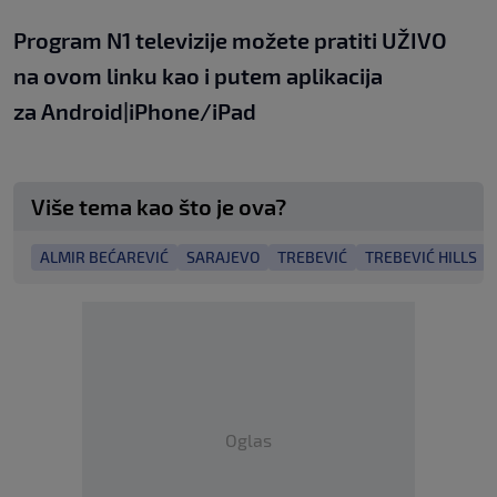
Program N1 televizije možete pratiti UŽIVO
na
ovom linku
kao i putem aplikacija
za
An
droid
|
iPhone/iPad
Više tema kao što je ova?
ALMIR BEĆAREVIĆ
SARAJEVO
TREBEVIĆ
TREBEVIĆ HILLS
Oglas