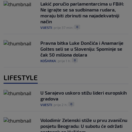
Lakić poručio parlamentarcima u FBiH:
Ne igrajte se sa sudbinama rudara,
moraju biti zbrinuti na najadekvatniji
način
0
VIJESTI
|
prije 37 min
|
Pravna bitka Luke Dončića i Anamarije
Goltes seli se u Sloveniju: Spominje se
čak 50 miliona dolara
0
KOŠARKA
|
prije 1 h
|
LIFESTYLE
U Sarajevo uskoro stižu lideri europskih
gradova
0
VIJESTI
|
prije 2 h
|
Volodimir Zelenski stiže u prvu zvaničnu
posjetu Beogradu: U subotu će održati
sastanak sa Vučićem