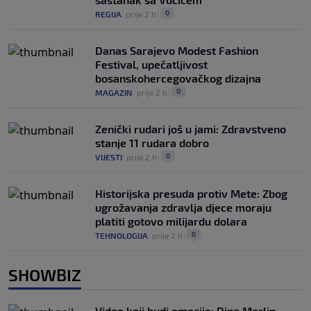
0
REGIJA
|
prije 2 h
|
Danas Sarajevo Modest Fashion
Festival, upečatljivost
bosanskohercegovačkog dizajna
0
MAGAZIN
|
prije 2 h
|
Zenički rudari još u jami: Zdravstveno
stanje 11 rudara dobro
0
VIJESTI
|
prije 2 h
|
Historijska presuda protiv Mete: Zbog
ugrožavanja zdravlja djece moraju
platiti gotovo milijardu dolara
0
TEHNOLOGIJA
|
prije 2 h
|
SHOWBIZ
Video koji budi emocije: Dino Merlin