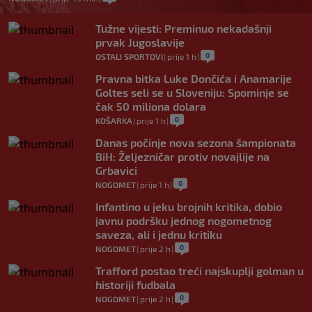
Tužne vijesti: Preminuo nekadašnji
prvak Jugoslavije
0
OSTALI SPORTOVI
|
prije 1 h
|
Pravna bitka Luke Dončića i Anamarije
Goltes seli se u Sloveniju: Spominje se
čak 50 miliona dolara
0
KOŠARKA
|
prije 1 h
|
Danas počinje nova sezona šampionata
BiH: Željezničar protiv novajlije na
Grbavici
0
NOGOMET
|
prije 1 h
|
Infantino u jeku brojnih kritika, dobio
javnu podršku jednog nogometnog
saveza, ali i jednu kritiku
0
NOGOMET
|
prije 2 h
|
Trafford postao treći najskuplji golman u
historiji fudbala
0
NOGOMET
|
prije 2 h
|