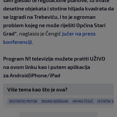
sam gledao te regulacione planove, tu imate
desetine objekata i stotine hiljada kvadrata da
se izgradi na Trebeviću, i to je ogroman
problem kojeg ne može riješiti Općina Stari
Grad”
, naglasio je Čengić
jučer na press
konferenciji
.
Program N1 televizije možete pratiti UŽIVO
na
ovom linku
kao i putem aplikacija
za
An
droid
|
iPhone/iPad
Više tema kao što je ova?
BISTRIČKI POTOK
BOJAN BOŠNJAK
IRFAN ČEGIĆ
ISTOČNI ST