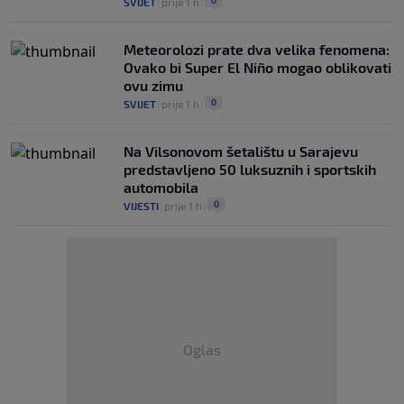
0
SVIJET
|
prije 1 h
|
Meteorolozi prate dva velika fenomena:
Ovako bi Super El Niño mogao oblikovati
ovu zimu
0
SVIJET
|
prije 1 h
|
Na Vilsonovom šetalištu u Sarajevu
predstavljeno 50 luksuznih i sportskih
automobila
0
VIJESTI
|
prije 1 h
|
Oglas