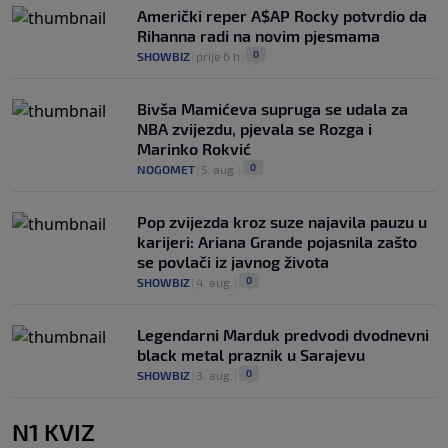
Američki reper A$AP Rocky potvrdio da
Rihanna radi na novim pjesmama
0
SHOWBIZ
|
prije 6 h
|
Bivša Mamićeva supruga se udala za
NBA zvijezdu, pjevala se Rozga i
Marinko Rokvić
0
NOGOMET
|
5. aug.
|
Pop zvijezda kroz suze najavila pauzu u
karijeri: Ariana Grande pojasnila zašto
se povlači iz javnog života
0
SHOWBIZ
|
4. aug.
|
Legendarni Marduk predvodi dvodnevni
black metal praznik u Sarajevu
0
SHOWBIZ
|
3. aug.
|
N1 KVIZ