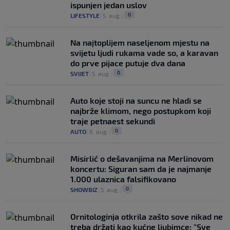
ispunjen jedan uslov
0
LIFESTYLE
|
5. aug.
|
Na najtoplijem naseljenom mjestu na
svijetu ljudi rukama vade so, a karavan
do prve pijace putuje dva dana
0
SVIJET
|
5. aug.
|
Auto koje stoji na suncu ne hladi se
najbrže klimom, nego postupkom koji
traje petnaest sekundi
0
AUTO
|
6. aug.
|
Misirlić o dešavanjima na Merlinovom
koncertu: Siguran sam da je najmanje
1.000 ulaznica falsifikovano
0
SHOWBIZ
|
5. aug.
|
Ornitologinja otkrila zašto sove nikad ne
treba držati kao kućne ljubimce: "Sve