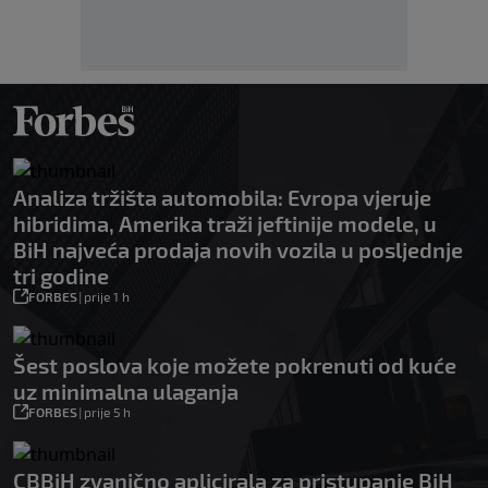
Analiza tržišta automobila: Evropa vjeruje
hibridima, Amerika traži jeftinije modele, u
BiH najveća prodaja novih vozila u posljednje
tri godine
FORBES
|
prije 1 h
Šest poslova koje možete pokrenuti od kuće
uz minimalna ulaganja
FORBES
|
prije 5 h
CBBiH zvanično aplicirala za pristupanje BiH