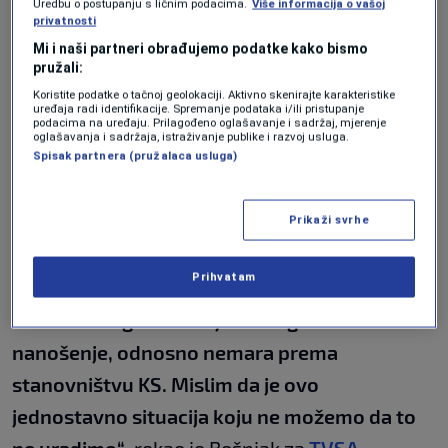
istog scenarija.
Uredbu o postupanju s ličnim podacima.
Više informacija o vašoj
privatnosti
Mi i naši partneri obrađujemo podatke kako bismo
"Dugogodišnji problem koji je prouzrokovan
pružali:
prije svega nemarom građevinske operative,
Koristite podatke o tačnoj geolokaciji. Aktivno skenirajte karakteristike
uređaja radi identifikacije. Spremanje podataka i/ili pristupanje
podacima na uređaju. Prilagođeno oglašavanje i sadržaj, mjerenje
opštinskih vlasti u Istočnom Starom Gradu su
oglašavanja i sadržaja, istraživanje publike i razvoj usluga.
uzrokovali tome da se značajno ugrozi
Spisak partnera (pružalaca usluga)
zdravlje, značajno ugrozi stanovništvo našeg
Prikaži svrhe
kantona. U toku sutrašnjeg dana pripremit
ćemo krivičnu prijavu kada se tiče
Prihvatam
odgovornosti ljudi iz Istočnog Starog Grada,
odnosno odgovornih ljudi s tog terena za
nanošenje, odnosno nemara prema
stanovništvu KS. Mislim da je ovo
jednostavno situacija koju ne možemo da to