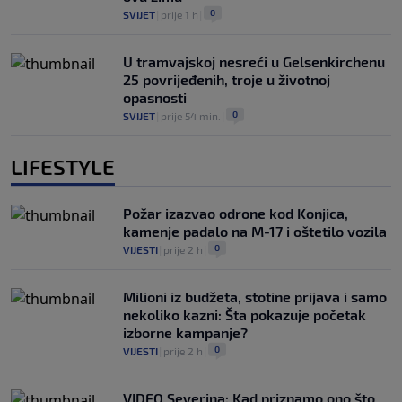
0
SVIJET
|
prije 1 h
|
U tramvajskoj nesreći u Gelsenkirchenu
25 povrijeđenih, troje u životnoj
opasnosti
0
SVIJET
|
prije 54 min.
|
LIFESTYLE
Požar izazvao odrone kod Konjica,
kamenje padalo na M-17 i oštetilo vozila
0
VIJESTI
|
prije 2 h
|
Milioni iz budžeta, stotine prijava i samo
nekoliko kazni: Šta pokazuje početak
izborne kampanje?
0
VIJESTI
|
prije 2 h
|
VIDEO Severina: Kad priznamo ono što