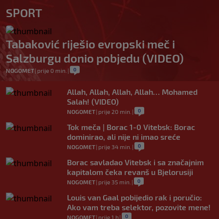
SPORT
Tabaković riješio evropski meč i
Salzburgu donio pobjedu (VIDEO)
0
NOGOMET
|
prije 0 min.
|
Allah, Allah, Allah, Allah… Mohamed
Salah! (VIDEO)
0
NOGOMET
|
prije 20 min.
|
Tok meča | Borac 1-0 Vitebsk: Borac
dominirao, ali nije ni imao sreće
0
NOGOMET
|
prije 34 min.
|
Borac savladao Vitebsk i sa značajnim
kapitalom čeka revanš u Bjelorusiji
0
NOGOMET
|
prije 35 min.
|
Louis van Gaal pobijedio rak i poručio:
Ako vam treba selektor, pozovite mene!
0
NOGOMET
|
prije 1 h
|