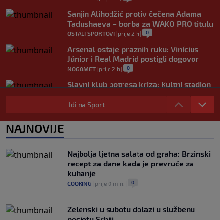
Sanjin Alihodžić protiv čečena Adama
Tadushaeva – borba za WAKO PRO titulu
0
OSTALI SPORTOVI
|
prije 2 h
|
Arsenal ostaje praznih ruku: Vinícius
Júnior i Real Madrid postigli dogovor
0
NOGOMET
|
prije 2 h
|
Slavni klub potresa kriza: Kultni stadion
u Italiji bit će prazan na početku sezone,
navijači objavili rat upravi
Idi na Sport
0
NOGOMET
|
prije 3 h
|
NAJNOVIJE
Izvinjenje s elementima prijetnje i
„gomila slabića“ u UEFA-i
0
NOGOMET
|
prije 3 h
|
Najbolja ljetna salata od graha: Brzinski
recept za dane kada je prevruće za
kuhanje
0
COOKING
|
prije 0 min.
|
Zelenski u subotu dolazi u službenu
posjetu Srbiji