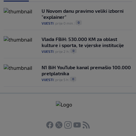
U Novom danu pravimo veliki izborni
"explainer"
0
VIJESTI
|
prije 0 min.
|
Vlada FBiH: 530.000 KM za oblast
kulture i sporta, te vjerske institucije
0
VIJESTI
|
prije 2 h
|
N1 BiH YouTube kanal premašio 100.000
pretplatnika
0
VIJESTI
|
prije 5 h
|