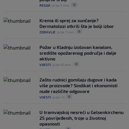
0
REGIJA
|
prije 3 min.
|
Krema ili sprej za sunčanje?
Dermatolozi otkrili šta je bolji izbor
0
ZDRAVLJE
|
prije 7 min.
|
Požar u Kladnju izolovan kanalom,
središte opožarenog područja i dalje
aktivno
0
VIJESTI
|
prije 45 min.
|
Zašto rudnici gomilaju dugove i kada
više proizvode? Sindikat i ekonomisti
nude različite odgovore
0
VIJESTI
|
prije 1 h
|
U tramvajskoj nesreći u Gelsenkirchenu
25 povrijeđenih, troje u životnoj
opasnosti