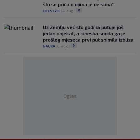
što se priča o njima je neistina"
0
LIFESTYLE
|
4. aug.
|
Uz Zemlju već sto godina putuje još
jedan objekat, a kineska sonda ga je
prošlog mjeseca prvi put snimila izbliza
0
NAUKA
|
6. aug.
|
Oglas