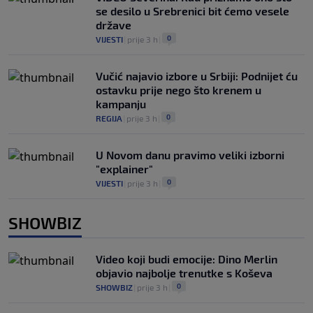
se desilo u Srebrenici bit ćemo vesele
države
0
VIJESTI
|
prije 3 h
|
Vučić najavio izbore u Srbiji: Podnijet ću
ostavku prije nego što krenem u
kampanju
0
REGIJA
|
prije 3 h
|
U Novom danu pravimo veliki izborni
"explainer"
0
VIJESTI
|
prije 3 h
|
SHOWBIZ
Video koji budi emocije: Dino Merlin
objavio najbolje trenutke s Koševa
0
SHOWBIZ
|
prije 3 h
|