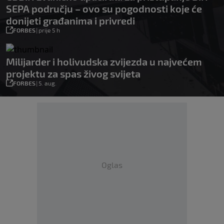
SEPA području – ovo su pogodnosti koje će
donijeti građanima i privredi
FORBES
|
prije 5 h
Milijarder i holivudska zvijezda u najvećem
projektu za spas živog svijeta
FORBES
|
5. aug.
Oglas