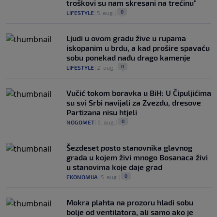
troškovi su nam skresani na trećinu"
0
LIFESTYLE
|
5. aug.
|
Ljudi u ovom gradu žive u rupama
iskopanim u brdu, a kad prošire spavaću
sobu ponekad nađu drago kamenje
0
LIFESTYLE
|
2. aug.
|
Vučić tokom boravka u BiH: U Čipuljićima
su svi Srbi navijali za Zvezdu, dresove
Partizana nisu htjeli
0
NOGOMET
|
6. aug.
|
Šezdeset posto stanovnika glavnog
grada u kojem živi mnogo Bosanaca živi
u stanovima koje daje grad
0
EKONOMIJA
|
5. aug.
|
Mokra plahta na prozoru hladi sobu
bolje od ventilatora, ali samo ako je