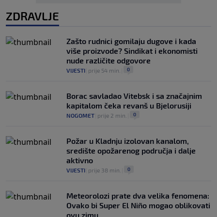
ZDRAVLJE
Zašto rudnici gomilaju dugove i kada
više proizvode? Sindikat i ekonomisti
nude različite odgovore
0
VIJESTI
|
prije 54 min.
|
Borac savladao Vitebsk i sa značajnim
kapitalom čeka revanš u Bjelorusiji
0
NOGOMET
|
prije 2 min.
|
Požar u Kladnju izolovan kanalom,
središte opožarenog područja i dalje
aktivno
0
VIJESTI
|
prije 38 min.
|
Meteorolozi prate dva velika fenomena:
Ovako bi Super El Niño mogao oblikovati
ovu zimu