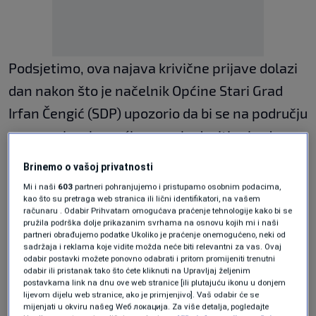
Podsjetimo, ova najava krivične prijave dolazi
dan nakon što je načelnik Općine Stari Grad
Irfan Čengić (SDP) upozorio da bi se na području
ove sarajevske općine mogla desiti prirodne
katastrofa poput one u Jablanici gdje su
Brinemo o vašoj privatnosti
poginuli ljudi, a drugi ostali bez krova nad
Mi i naši
603
partneri pohranjujemo i pristupamo osobnim podacima,
kao što su pretraga web stranica ili lični identifikatori, na vašem
glavom u strašnim poplavama i klizištima.
računaru . Odabir Prihvatam omogućava praćenje tehnologije kako bi se
pružila podrška dolje prikazanim svrhama na osnovu kojih mi i naši
partneri obrađujemo podatke Ukoliko je praćenje onemogućeno, neki od
Čengić je dodao da bi zbog odlaganja otpada u
sadržaja i reklama koje vidite možda neće biti relevantni za vas. Ovaj
odabir postavki možete ponovno odabrati i pritom promijeniti trenutni
Bistričkom potoku na Trebeviću uslijed
odabir ili pristanak tako što ćete kliknuti na Upravljaj željenim
postavkama link na dnu ove web stranice [ili plutajuću ikonu u donjem
izgradnje zgrade Trebević Hills moglo doći do
lijevom dijelu web stranice, ako je primjenjivo]. Vaš odabir će se
mijenjati u okviru našeg Wеб локација. Za više detalja, pogledajte