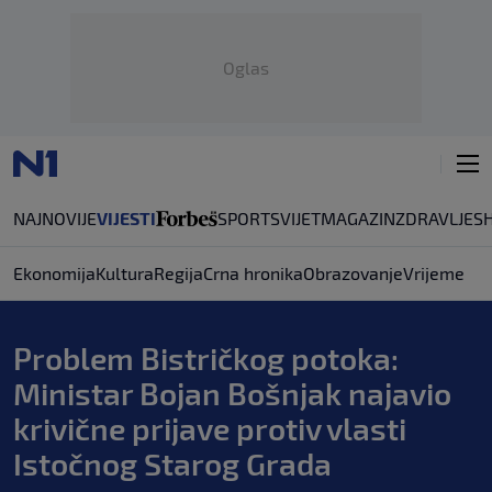
Oglas
NAJNOVIJE
VIJESTI
SPORT
SVIJET
MAGAZIN
ZDRAVLJE
S
Ekonomija
Kultura
Regija
Crna hronika
Obrazovanje
Vrijeme
Problem Bistričkog potoka:
Ministar Bojan Bošnjak najavio
krivične prijave protiv vlasti
Istočnog Starog Grada