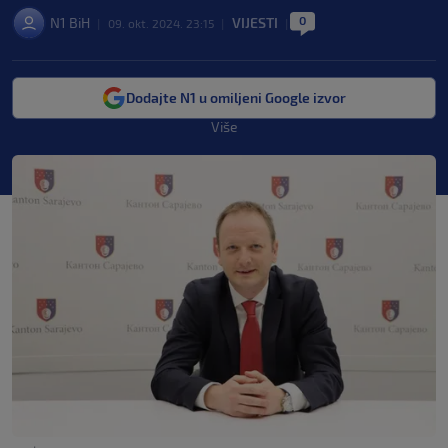
0
N1 BiH
VIJESTI
|
09. okt. 2024. 23:15
|
|
Dodajte N1 u omiljeni Google izvor
Više