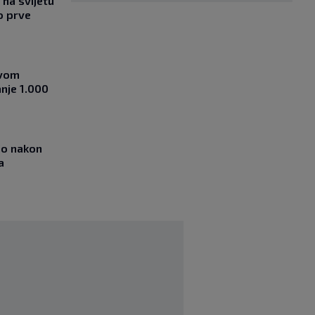
na svijetu
o prve
ovom
nje 1.000
io nakon
a