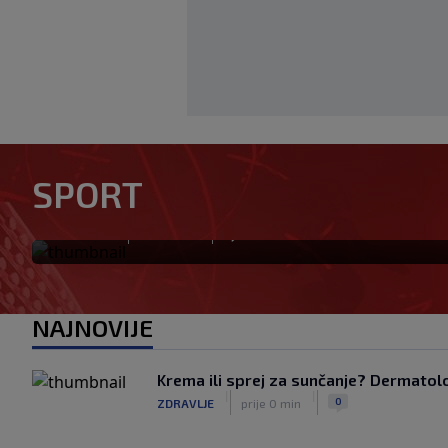
Tok meča | Borac 1-0 Vitebsk
SPORT
nije ni imao sreće
|
|
0
NOGOMET
prije 1 min
NAJNOVIJE
Krema ili sprej za sunčanje? Dermatolozi
|
|
0
ZDRAVLJE
prije 0 min