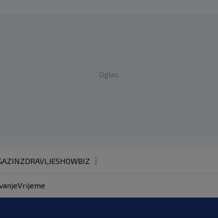
Oglas
AZIN
ZDRAVLJE
SHOWBIZ
KOLUMNE
vanje
Vrijeme