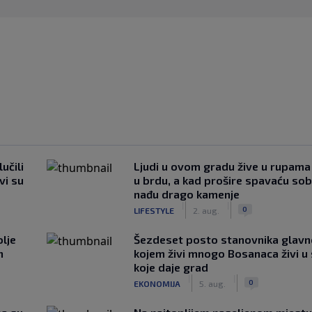
učili
Ljudi u ovom gradu žive u rupama
vi su
u brdu, a kad prošire spavaću so
nađu drago kamenje
|
|
0
LIFESTYLE
2. aug.
lje
Šezdeset posto stanovnika glavn
n
kojem živi mnogo Bosanaca živi u
koje daje grad
|
|
0
EKONOMIJA
5. aug.