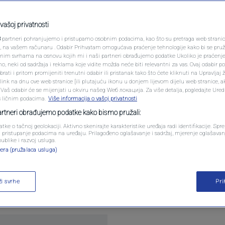
PODCAST
ukrajinske gradove,
N1 SPECIJAL
vašoj privatnosti
ici propasti
3
partneri pohranjujemo i pristupamo osobnim podacima, kao što su pretraga web stranica 
FENOMENI
ri, na vašem računaru . Odabir Prihvatam omogućava praćenje tehnologije kako bi se pruž
anim svrhama na osnovu kojih mi i naši partneri obrađujemo podatke Ukoliko je praćenj
ara
 neki od sadržaja i reklama koje vidite možda neće biti relevantni za vas. Ovaj odabir p
NEISTRAŽENO
ati i pritom promijeniti trenutni odabir ili pristanak tako što ćete kliknuti na Upravljaj 
ink na dnu ove web stranice [ili plutajuću ikonu u donjem lijevom dijelu web stranice, a
VIRALNO
. Vaš odabir će se mijenjati u okviru našeg Wеб локација. Za više detalja, pogledajte Ure
s ličnim podacima.
Više informacija o vašoj privatnosti
FOTO
partneri obrađujemo podatke kako bismo pružali:
atke o tačnoj geolokaciji. Aktivno skenirajte karakteristike uređaja radi identifikacije. Sp
PROMO
li pristupanje podacima na uređaju. Prilagođeno oglašavanje i sadržaj, mjerenje oglašavanj
publike i razvoj usluga.
ćiti predah u četvorogodišnjem ratu i razmjenu oko
era (pružalaca usluga)
VIDEO
os optimističnim najavama iz Washingtona, ukrajins
 bojištu, dok su civilne žrtve zabilježene od Zapor
ži svrhe
Pr