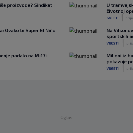
iše proizvode? Sindikat i
U tramvajsk
životnoj op
|
SVIJET
prij
: Ovako bi Super El Niño
Na Vilsonov
sportskih 
|
VIJESTI
prij
enje padalo na M-17 i
Milioni iz b
pokazuje p
|
VIJESTI
prij
Oglas