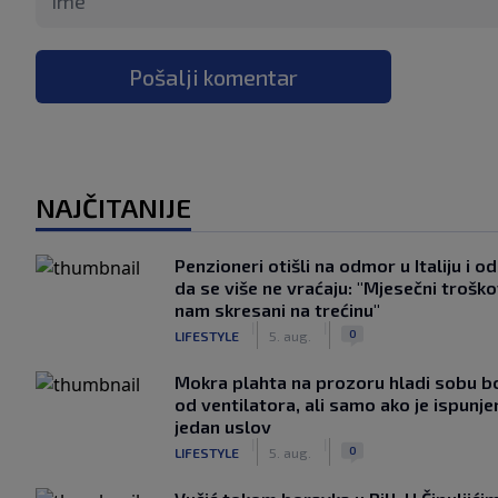
Pošalji komentar
NAJČITANIJE
Penzioneri otišli na odmor u Italiju i odl
da se više ne vraćaju: "Mjesečni troško
nam skresani na trećinu"
|
|
0
LIFESTYLE
5. aug.
Mokra plahta na prozoru hladi sobu bo
od ventilatora, ali samo ako je ispunje
jedan uslov
|
|
0
LIFESTYLE
5. aug.