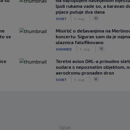
ma su
Na najtoplijem naseljenom mjestu 
ljudi rukama vade so, a karavan d
pijace putuje dva dana
|
|
0
SVIJET
5. aug.
 ne
Misirlić o dešavanjima na Merlin
što se
koncertu: Siguran sam da je najma
ulaznica falsifikovano
|
|
0
SHOWBIZ
5. aug.
ice
Teretni avion DHL-a prinudno slet
sudara s nepoznatim objektom, n
aerodromu pronađen dron
|
|
0
SVIJET
5. aug.
Oglas