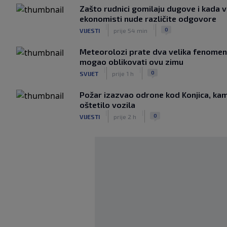
Zašto rudnici gomilaju dugove i kada v
ekonomisti nude različite odgovore
|
|
0
VIJESTI
prije 54 min
Meteorolozi prate dva velika fenomena
mogao oblikovati ovu zimu
|
|
0
SVIJET
prije 1 h
Požar izazvao odrone kod Konjica, kam
oštetilo vozila
|
|
0
VIJESTI
prije 2 h