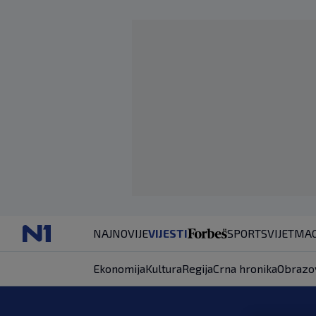
NAJNOVIJE
VIJESTI
SPORT
SVIJET
MAG
Ekonomija
Kultura
Regija
Crna hronika
Obrazo