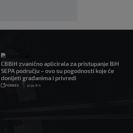
CBBiH zvanično aplicirala za pristupanje BiH
SEPA području – ovo su pogodnosti koje će
donijeti građanima i privredi
|
FORBES
prije 8 h