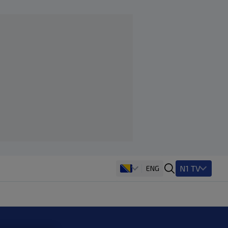
N1 TV
ENG