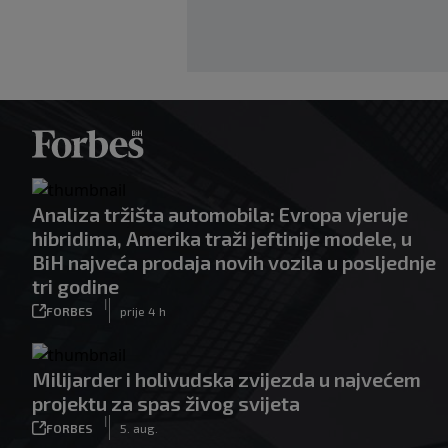
Analiza tržišta automobila: Evropa vjeruje
hibridima, Amerika traži jeftinije modele, u
BiH najveća prodaja novih vozila u posljednje
tri godine
|
FORBES
prije 4 h
Milijarder i holivudska zvijezda u najvećem
projektu za spas živog svijeta
|
FORBES
5. aug.