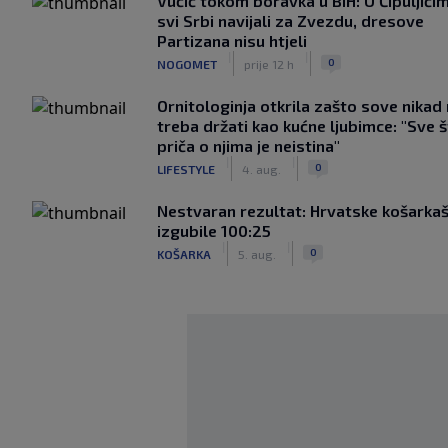
Vučić tokom boravka u BiH: U Čipuljići
svi Srbi navijali za Zvezdu, dresove
Partizana nisu htjeli
|
|
0
NOGOMET
prije 12 h
Ornitologinja otkrila zašto sove nikad
treba držati kao kućne ljubimce: "Sve 
priča o njima je neistina"
|
|
0
LIFESTYLE
4. aug.
Nestvaran rezultat: Hrvatske košarkaš
izgubile 100:25
|
|
0
KOŠARKA
5. aug.