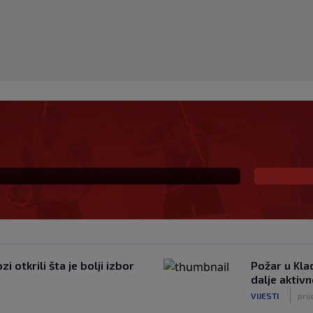
: Borac dominirao, ali
 otkrili šta je bolji izbor
Požar u Kla
dalje aktiv
|
VIJESTI
prij