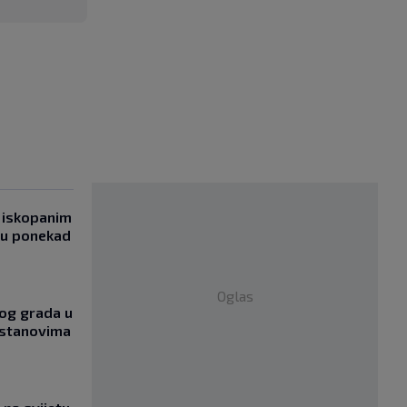
 iskopanim
bu ponekad
Oglas
og grada u
 stanovima