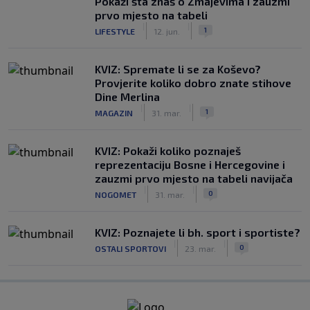
Pokaži šta znaš o Zmajevima i zauzmi
prvo mjesto na tabeli
|
|
1
LIFESTYLE
12. jun.
KVIZ: Spremate li se za Koševo?
Provjerite koliko dobro znate stihove
Dine Merlina
|
|
1
MAGAZIN
31. mar.
KVIZ: Pokaži koliko poznaješ
reprezentaciju Bosne i Hercegovine i
zauzmi prvo mjesto na tabeli navijača
|
|
0
NOGOMET
31. mar.
KVIZ: Poznajete li bh. sport i sportiste?
|
|
0
OSTALI SPORTOVI
23. mar.