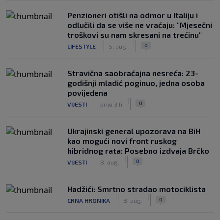
Penzioneri otišli na odmor u Italiju i
odlučili da se više ne vraćaju: "Mjesečni
troškovi su nam skresani na trećinu"
|
|
0
LIFESTYLE
5. aug.
Stravična saobraćajna nesreća: 23-
godišnji mladić poginuo, jedna osoba
povijeđena
|
|
0
VIJESTI
prije 3 h
Ukrajinski general upozorava na BiH
kao mogući novi front ruskog
hibridnog rata: Posebno izdvaja Brčko
|
|
0
VIJESTI
8. aug.
Hadžići: Smrtno stradao motociklista
|
|
0
CRNA HRONIKA
8. aug.