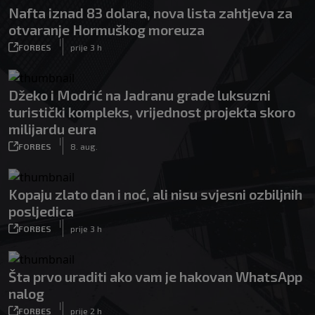
Nafta iznad 83 dolara, nova lista zahtjeva za
otvaranje Hormuškog moreuza
|
FORBES
prije 3 h
Džeko i Modrić na Jadranu grade luksuzni
turistički kompleks, vrijednost projekta skoro
milijardu eura
|
FORBES
8. aug.
Kopaju zlato dan i noć, ali nisu svjesni ozbiljnih
posljedica
|
FORBES
prije 3 h
Šta prvo uraditi ako vam je hakovan WhatsApp
nalog
|
FORBES
prije 2 h