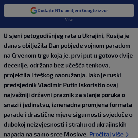
Dodajte N1 u omiljeni Google izvor
Više
U sjeni petogodišnjeg rata u Ukrajini, Rusija je
danas obilježila Dan pobjede vojnom paradom
na Crvenom trgu koja je, prvi put u gotovo dvije
decenije, održana bez učešća tenkova,
projektila i teškog naoružanja. Iako je ruski
predsjednik Vladimir Putin iskoristio ovaj
najvažniji državni praznik za slanje poruka o
snazi i jedinstvu, iznenadna promjena formata
parade i drastične mjere sigurnosti svjedoče o
dubokoj neizvjesnosti i strahu od ukrajinskih
napada na samo srce Moskve.
Pročitaj više