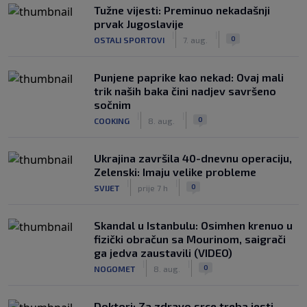
Tužne vijesti: Preminuo nekadašnji
prvak Jugoslavije
|
|
0
OSTALI SPORTOVI
7. aug.
Punjene paprike kao nekad: Ovaj mali
trik naših baka čini nadjev savršeno
sočnim
|
|
0
COOKING
8. aug.
Ukrajina završila 40-dnevnu operaciju,
Zelenski: Imaju velike probleme
|
|
0
SVIJET
prije 7 h
Skandal u Istanbulu: Osimhen krenuo u
fizički obračun sa Mourinom, saigrači
ga jedva zaustavili (VIDEO)
|
|
0
NOGOMET
8. aug.
Doktori: Za zdravo srce treba jesti