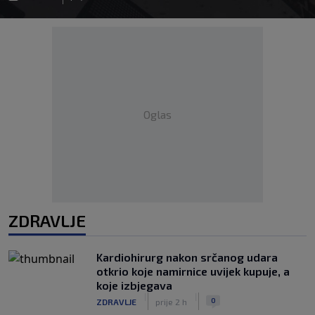
Oglas
ZDRAVLJE
Kardiohirurg nakon srčanog udara
otkrio koje namirnice uvijek kupuje, a
koje izbjegava
|
|
0
ZDRAVLJE
prije 2 h