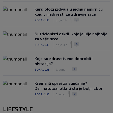
Kardiolozi izdvajaju jednu namirnicu
koju vrijedi jesti za zdravije srce
|
|
0
ZDRAVLJE
prije 5 h
Nutricionisti otkrili koje je ulje najbolje
za vaše srce
|
|
0
ZDRAVLJE
prije 8 h
Koje su zdravstvene dobrobiti
pistacija?
|
|
0
ZDRAVLJE
7. aug.
Krema ili sprej za sunčanje?
Dermatolozi otkrili šta je bolji izbor
|
|
0
ZDRAVLJE
6. aug.
LIFESTYLE