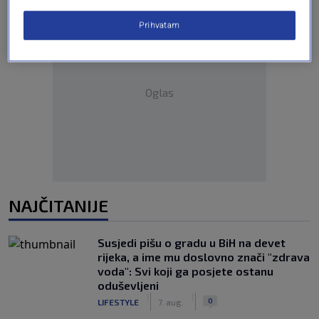
Prihvatam
Oglas
NAJČITANIJE
Susjedi pišu o gradu u BiH na devet
rijeka, a ime mu doslovno znači "zdrava
voda": Svi koji ga posjete ostanu
oduševljeni
|
|
0
LIFESTYLE
7. aug.