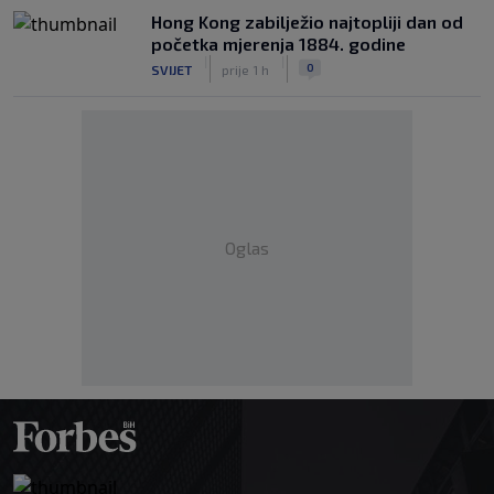
Hong Kong zabilježio najtopliji dan od
početka mjerenja 1884. godine
|
|
0
SVIJET
prije 1 h
Oglas