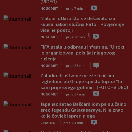
(VIDEO)
|
|
0
NOGOMET
prije 7 min
Maldini otkrio šta se dešavalo iza
kulisa nakon slučaja Pirlo: "Povjerenje
više ne postoji"
|
|
0
NOGOMET
prije 12 min
FIFA stala u odbranu Infantina: "U toku
je organizovani pokušaj njegovog
rušenja"
|
|
0
NOGOMET
prije 23 min
Zaludio društvene mreže fizičkim
izgledom, ali Okoye spušta loptu: "Ja
sam prije svega golman" (FOTO+VIDEO)
|
|
0
NOGOMET
prije 37 min
Japanac šetao Baščaršijom pa slučajno
sreo legendu Galatasaraya: Nije znao
ko je čovjek ispred njega
|
|
0
VIRALNO
prije 43 min