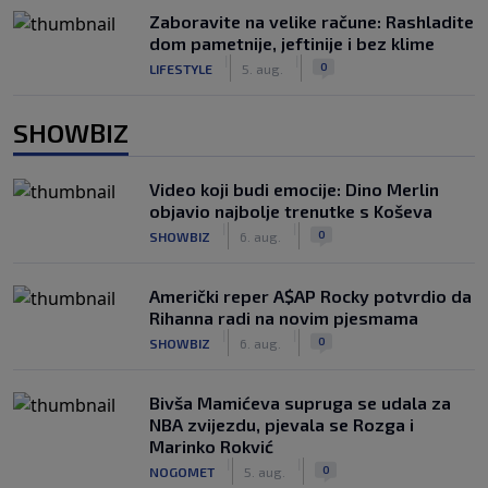
Zaboravite na velike račune: Rashladite
dom pametnije, jeftinije i bez klime
|
|
0
LIFESTYLE
5. aug.
SHOWBIZ
Video koji budi emocije: Dino Merlin
objavio najbolje trenutke s Koševa
|
|
0
SHOWBIZ
6. aug.
Američki reper A$AP Rocky potvrdio da
Rihanna radi na novim pjesmama
|
|
0
SHOWBIZ
6. aug.
Bivša Mamićeva supruga se udala za
NBA zvijezdu, pjevala se Rozga i
Marinko Rokvić
|
|
0
NOGOMET
5. aug.