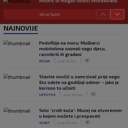
Modrić bi mogao dobiti neočekivanu
ulogu u Milanu: Gazzetta nagovijestila
veliki potez
Idi na Sport
|
|
0
NOGOMET
prije 5 h
NAJNOVIJE
"Peković je imao 140 kila, nisam mogao
to da ga pitam": Luda priča NBA
zvijezde, htio je samo jednu stvar
Pedofilija na moru: Muškarci
|
|
0
KOŠARKA
prije 6 h
mobitelima snimali nagu djecu,
razotkrili ih građani
Isiah Thomas kritikovao Celticse zbog
|
|
0
REGIJA
prije 26 min
odnosa prema Brownu: "Nikada ih
nismo gledali ovakve"
|
|
0
KOŠARKA
prije 6 h
Stavite novčić u zamrzivač prije nego
što odete na godišnji odmor – jako je
korisno to učiniti
|
|
0
LIFESTYLE
prije 46 min
Selo "crnih kuća": Muzej na otvorenom
u kojem možete i prespavati
|
|
0
SVIJET
prije 48 min