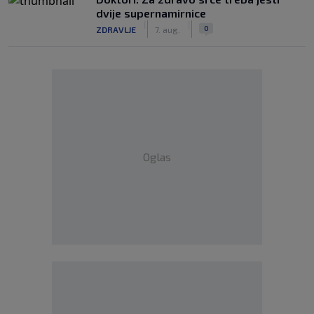
dvije supernamirnice
|
|
0
ZDRAVLJE
7. aug.
Oglas