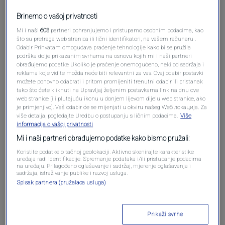
Brinemo o vašoj privatnosti
Mi i naši
603
partneri pohranjujemo i pristupamo osobnim podacima, kao
što su pretraga web stranica ili lični identifikatori, na vašem računaru .
Odabir Prihvatam omogućava praćenje tehnologije kako bi se pružila
Pošalji komentar
podrška dolje prikazanim svrhama na osnovu kojih mi i naši partneri
obrađujemo podatke Ukoliko je praćenje onemogućeno, neki od sadržaja i
reklama koje vidite možda neće biti relevantni za vas. Ovaj odabir postavki
možete ponovno odabrati i pritom promijeniti trenutni odabir ili pristanak
tako što ćete kliknuti na Upravljaj željenim postavkama link na dnu ove
web stranice [ili plutajuću ikonu u donjem lijevom dijelu web stranice, ako
je primjenjivo]. Vaš odabir će se mijenjati u okviru našeg Wеб локација. Za
više detalja, pogledajte Uredbu o postupanju s ličnim podacima.
Više
informacija o vašoj privatnosti
Mi i naši partneri obrađujemo podatke kako bismo pružali:
Koristite podatke o tačnoj geolokaciji. Aktivno skenirajte karakteristike
uređaja radi identifikacije. Spremanje podataka i/ili pristupanje podacima
Oglas
na uređaju. Prilagođeno oglašavanje i sadržaj, mjerenje oglašavanja i
sadržaja, istraživanje publike i razvoj usluga.
Spisak partnera (pružalaca usluga)
Prikaži svrhe