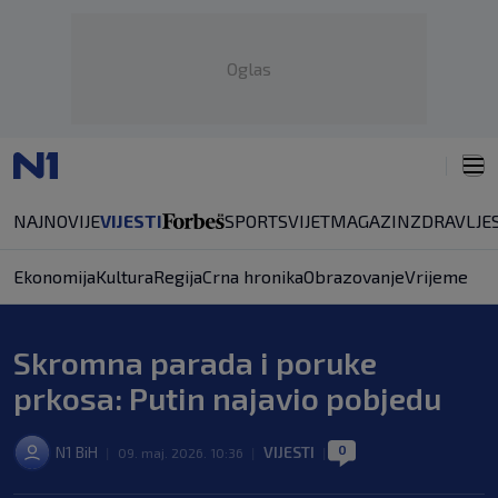
Oglas
NAJNOVIJE
VIJESTI
SPORT
SVIJET
MAGAZIN
ZDRAVLJE
Ekonomija
Kultura
Regija
Crna hronika
Obrazovanje
Vrijeme
Skromna parada i poruke
prkosa: Putin najavio pobjedu
0
N1 BiH
VIJESTI
|
09. maj. 2026. 10:36
|
|