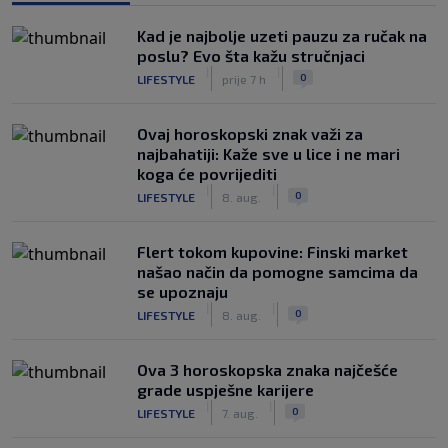
Kad je najbolje uzeti pauzu za ručak na
poslu? Evo šta kažu stručnjaci
|
|
0
LIFESTYLE
prije 7 h
Ovaj horoskopski znak važi za
najbahatiji: Kaže sve u lice i ne mari
koga će povrijediti
|
|
0
LIFESTYLE
8. aug.
Flert tokom kupovine: Finski market
našao način da pomogne samcima da
se upoznaju
|
|
0
LIFESTYLE
8. aug.
Ova 3 horoskopska znaka najčešće
grade uspješne karijere
|
|
0
LIFESTYLE
7. aug.