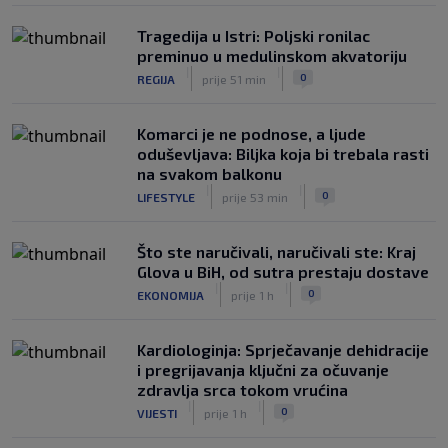
Tragedija u Istri: Poljski ronilac
preminuo u medulinskom akvatoriju
|
|
0
REGIJA
prije 51 min
Komarci je ne podnose, a ljude
oduševljava: Biljka koja bi trebala rasti
na svakom balkonu
|
|
0
LIFESTYLE
prije 53 min
Što ste naručivali, naručivali ste: Kraj
Glova u BiH, od sutra prestaju dostave
|
|
0
EKONOMIJA
prije 1 h
Kardiologinja: Sprječavanje dehidracije
i pregrijavanja ključni za očuvanje
zdravlja srca tokom vrućina
|
|
0
VIJESTI
prije 1 h