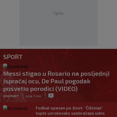
Oglas
SPORT
Messi stigao u Rosario na posljednji
ispraćaj ocu, De Paul pogodak
posvetio porodici (VIDEO)
|
|
0
NOGOMET
prije 3 min
Fudbal opasan po život: "Čišćenje"
lopte uzrokovalo saobraćajni udes