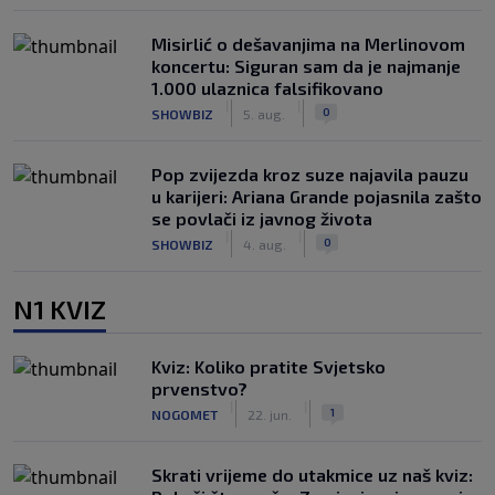
Misirlić o dešavanjima na Merlinovom
koncertu: Siguran sam da je najmanje
1.000 ulaznica falsifikovano
|
|
0
SHOWBIZ
5. aug.
Pop zvijezda kroz suze najavila pauzu
u karijeri: Ariana Grande pojasnila zašto
se povlači iz javnog života
|
|
0
SHOWBIZ
4. aug.
N1 KVIZ
Kviz: Koliko pratite Svjetsko
prvenstvo?
|
|
1
NOGOMET
22. jun.
Skrati vrijeme do utakmice uz naš kviz: