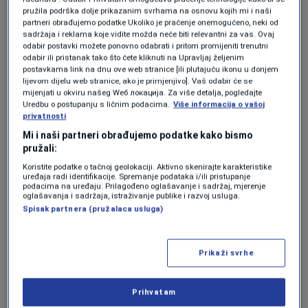
temperatura zraka iznosila 0 °C, a u Sarajevu
pružila podrška dolje prikazanim svrhama na osnovu kojih mi i naši
partneri obrađujemo podatke Ukoliko je praćenje onemogućeno, neki od
-3 °C.
sadržaja i reklama koje vidite možda neće biti relevantni za vas. Ovaj
odabir postavki možete ponovno odabrati i pritom promijeniti trenutni
odabir ili pristanak tako što ćete kliknuti na Upravljaj željenim
Utjecaj na maglu i
postavkama link na dnu ove web stranice [ili plutajuću ikonu u donjem
lijevom dijelu web stranice, ako je primjenjivo]. Vaš odabir će se
mijenjati u okviru našeg Wеб локација. Za više detalja, pogledajte
zagađenje zraka
Uredbu o postupanju s ličnim podacima.
Više informacija o vašoj
privatnosti
Mi i naši partneri obrađujemo podatke kako bismo
pružali:
Na svu sreću onih koji putuju, nema puno
Koristite podatke o tačnoj geolokaciji. Aktivno skenirajte karakteristike
uređaja radi identifikacije. Spremanje podataka i/ili pristupanje
sabijene vlage u prizemlju, pa (smrzavajuća)
podacima na uređaju. Prilagođeno oglašavanje i sadržaj, mjerenje
oglašavanja i sadržaja, istraživanje publike i razvoj usluga.
magla se ne održava dugotrajnije. Ovo se može
Spisak partnera (pružalaca usluga)
vidjeti i na vertikalnim profilima kada se
izračunaju razlike između temperature zraka i
Prikaži svrhe
temperature rosišta.
Prihvatam