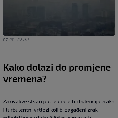
F.Z./N1
|
F.Z./N1
Kako dolazi do promjene
vremena?
Za ovakve stvari potrebna je turbulencija zraka
i turbulentni vrtlozi koji bi zagađeni zrak
miješali sa okolnim čišćim, a za ovo je