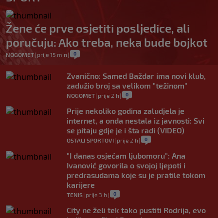
Žene će prve osjetiti posljedice, ali
poručuju: Ako treba, neka bude bojkot
0
NOGOMET
|
prije 15 min
|
Zvanično: Samed Baždar ima novi klub,
zadužio broj sa velikom "težinom"
0
NOGOMET
|
prije 2 h
|
Prije nekoliko godina zaludjela je
internet, a onda nestala iz javnosti: Svi
se pitaju gdje je i šta radi (VIDEO)
0
OSTALI SPORTOVI
|
prije 2 h
|
"I danas osjećam ljubomoru": Ana
Ivanović govorila o svojoj ljepoti i
predrasudama koje su je pratile tokom
karijere
0
TENIS
|
prije 3 h
|
City ne želi tek tako pustiti Rodrija, evo