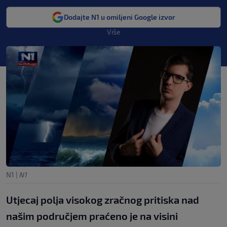
Dodajte N1 u omiljeni Google izvor
Više
N1
|
N1
Utjecaj polja visokog zračnog pritiska nad
našim područjem praćeno je na visini