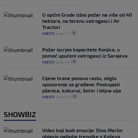
U općini Grude izbio požar na više od 40
hektara, na terenu vatrogasci i Air
Tractori
0
VIJESTI
|
prije 1 h
|
Požar iscrpio kapacitete Konjica, u
pomoć upućeni vatrogasci iz Sarajeva
0
VIJESTI
|
prije 1 h
|
Cijene hrane ponovo rastu, stiglo
upozorenje za građane: Poskupjeli
pšenica, kukuruz, šećer i biljna ulja
0
VIJESTI
|
prije 2 h
|
SHOWBIZ
Video koji budi emocije: Dino Merlin
objavio najbolje trenutke s Koševa