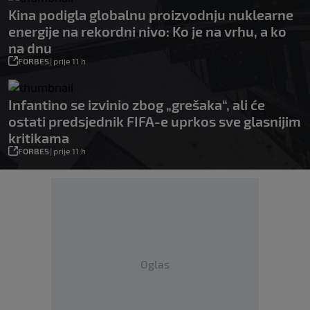
Kina podigla globalnu proizvodnju nuklearne
energije na rekordni nivo: Ko je na vrhu, a ko
na dnu
FORBES
|
prije 11 h
Infantino se izvinio zbog „grešaka“, ali će
ostati predsjednik FIFA-e uprkos sve glasnijim
kritikama
FORBES
|
prije 11 h
Oglas