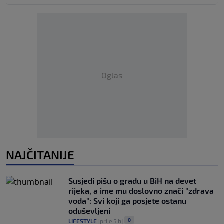
Oglas
NAJČITANIJE
Susjedi pišu o gradu u BiH na devet
rijeka, a ime mu doslovno znači "zdrava
voda": Svi koji ga posjete ostanu
oduševljeni
0
LIFESTYLE
|
prije 5 h
|