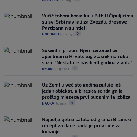
Vučić tokom boravka u BiH: U Čipuljićima
su svi Srbi navijali za Zvezdu, dresove
Partizana nisu htjeli
0
NOGOMET
|
6. aug.
|
Šokantni prizori: Njemica zapalila
apartman u Hrvatskoj, vlasnik na rubu
suza; "Nestalo je naših 50 godina života"
0
REGIJA
|
prije 12 h
|
Uz Zemlju već sto godina putuje još
jedan objekat, a kineska sonda ga je
prošlog mjeseca prvi put snimila izbliza
0
NAUKA
|
6. aug.
|
Najbolja ljetna salata od graha: Brzinski
recept za dane kada je prevruće za
kuhanje
0