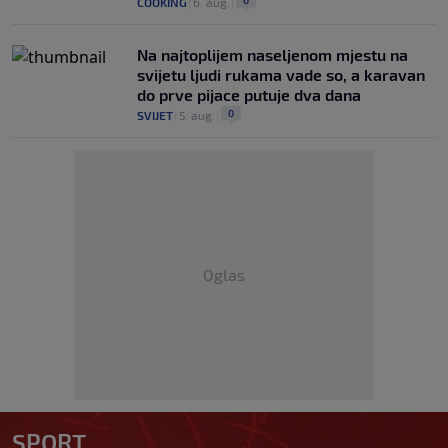
COOKING
|
6. aug.
|
Na najtoplijem naseljenom mjestu na
svijetu ljudi rukama vade so, a karavan
do prve pijace putuje dva dana
0
SVIJET
|
5. aug.
|
Oglas
SPORT