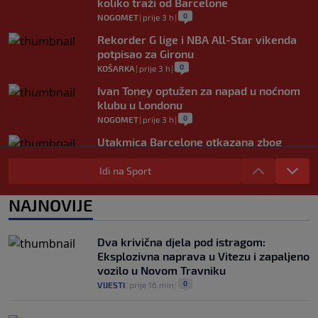
koliko traži od Barcelone
0
NOGOMET
|
prije 3 h
|
Rekorder G lige i NBA All-Star vikenda
potpisao za Gironu
0
KOŠARKA
|
prije 3 h
|
Ivan Toney optužen za napad u noćnom
klubu u Londonu
0
NOGOMET
|
prije 3 h
|
Utakmica Barcelone otkazana zbog
migrantske krize
Idi na Sport
0
NOGOMET
|
prije 3 h
|
FS Norveške poručio Infantinu: Odlazi,
NAJNOVIJE
odmah!
0
NOGOMET
|
prije 4 h
|
Dva krivična djela pod istragom:
Eksplozivna naprava u Vitezu i zapaljeno
vozilo u Novom Travniku
0
VIJESTI
|
prije 16 min
|