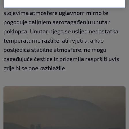
Opisana situacija uvjetuje da je u nižim
slojevima atmosfere uglavnom mirno te
pogoduje daljnjem aerozagađenju unutar
poklopca. Unutar njega se usljed nedostatka
temperaturne razlike, ali i vjetra, a kao
posljedica stabilne atmosfere, ne mogu
zagađujuće čestice iz prizemlja raspršiti uvis
gdje bi se one razblažile.