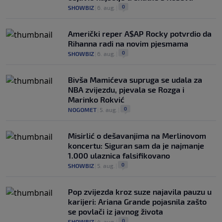
0
SHOWBIZ
|
6. aug.
|
Američki reper A$AP Rocky potvrdio da
Rihanna radi na novim pjesmama
0
SHOWBIZ
|
6. aug.
|
Bivša Mamićeva supruga se udala za
NBA zvijezdu, pjevala se Rozga i
Marinko Rokvić
0
NOGOMET
|
5. aug.
|
Misirlić o dešavanjima na Merlinovom
koncertu: Siguran sam da je najmanje
1.000 ulaznica falsifikovano
0
SHOWBIZ
|
5. aug.
|
Pop zvijezda kroz suze najavila pauzu u
karijeri: Ariana Grande pojasnila zašto
se povlači iz javnog života
0
SHOWBIZ
|
4. aug.
|