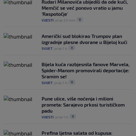
Rudari Milanovića ubijedili da ode kući,
Memčić se već ponovo vratio u jamu
'Raspotočje'
0
VIJESTI
|
prije 23 min
|
Američki sud blokirao Trumpov plan
izgradnje plesne dvorane u Bijeloj kući
0
SVIJET
|
prije 1 h
|
Bijela kuća razbjesnila fanove Marvela,
Spider-Manom promovirali deportacije:
Sramim se!
0
SVIJET
|
prije 1 h
|
Pune ulice, više noćenja i milioni
prometa: Sarajevo prkosi turističkom
padu
0
VIJESTI
|
prije 1 h
|
Prefina ljetna salata od kupusa: