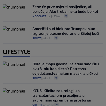
Žene će prve osjetiti posljedice, ali
poručuju: Ako treba, neka bude bojkot
0
NOGOMET
|
prije 15 min
|
Američki sud blokirao Trumpov plan
izgradnje plesne dvorane u Bijeloj kući
0
SVIJET
|
prije 1 h
|
LIFESTYLE
"Bila je mojih godina. Zajedno smo išli u
ovu školu kao djeca": Potresna
svjedočanstva nakon masakra u školi
0
SVIJET
|
prije 1 h
|
KCUS: Klinika za urologiju s
transplantacijom preseljena u
savremeno opremljene prostorije
0
VIJESTI
|
prije 1 h
|