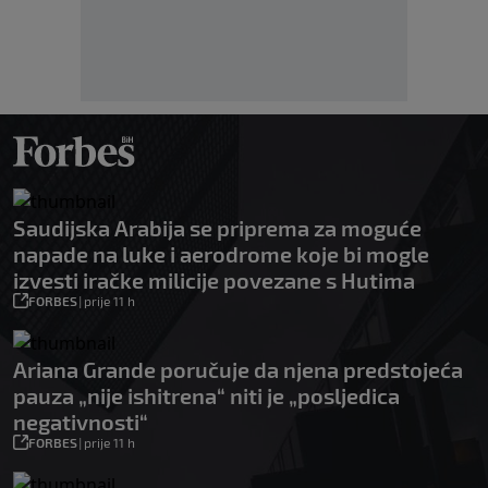
Saudijska Arabija se priprema za moguće
napade na luke i aerodrome koje bi mogle
izvesti iračke milicije povezane s Hutima
FORBES
|
prije 11 h
Ariana Grande poručuje da njena predstojeća
pauza „nije ishitrena“ niti je „posljedica
negativnosti“
FORBES
|
prije 11 h