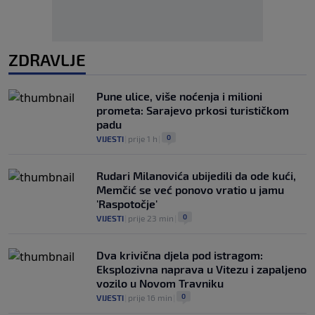
ZDRAVLJE
Pune ulice, više noćenja i milioni
prometa: Sarajevo prkosi turističkom
padu
0
VIJESTI
|
prije 1 h
|
Rudari Milanovića ubijedili da ode kući,
Memčić se već ponovo vratio u jamu
'Raspotočje'
0
VIJESTI
|
prije 23 min
|
Dva krivična djela pod istragom:
Eksplozivna naprava u Vitezu i zapaljeno
vozilo u Novom Travniku
0
VIJESTI
|
prije 16 min
|