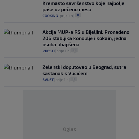
Kremasto savršenstvo koje najbolje
paše uz pečeno meso
0
COOKING
|
prije 1 h
|
Akcija MUP-a RS u Bijeljini: Pronađeno
206 stabljika konoplje i kokain, jedna
osoba uhapšena
0
VIJESTI
|
prije 1 h
|
Zelenski doputovao u Beograd, sutra
sastanak s Vučićem
0
SVIJET
|
prije 1 h
|
Oglas