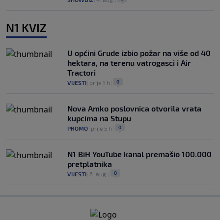
N1 KVIZ
U općini Grude izbio požar na više od 40
hektara, na terenu vatrogasci i Air
Tractori
0
VIJESTI
|
prije 1 h
|
Nova Amko poslovnica otvorila vrata
kupcima na Stupu
0
PROMO
|
prije 5 h
|
N1 BiH YouTube kanal premašio 100.000
pretplatnika
0
VIJESTI
|
6. aug.
|