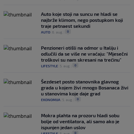
Auto koje stoji na suncu ne hladi se
najbrže klimom, nego postupkom koji
traje petnaest sekundi
0
AUTO
|
6. aug.
|
Penzioneri otišli na odmor u Italiju i
odlučili da se više ne vraćaju: "Mjesečni
troškovi su nam skresani na trećinu"
0
LIFESTYLE
|
5. aug.
|
Šezdeset posto stanovnika glavnog
grada u kojem živi mnogo Bosanaca živi
u stanovima koje daje grad
0
EKONOMIJA
|
5. aug.
|
Mokra plahta na prozoru hladi sobu
bolje od ventilatora, ali samo ako je
ispunjen jedan uslov
0
LIFESTYLE
|
5. aug.
|