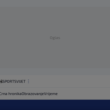
Oglas
SPORT
SVIJET
MAGAZIN
Crna hronika
Obrazovanje
Vrijeme
ZDRAVLJE