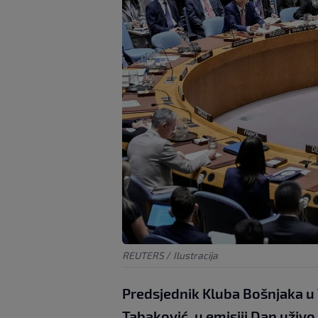
REUTERS
/
Ilustracija
Predsjednik Kluba Bošnjaka u 
Tabaković, u emisiji Dan uživo