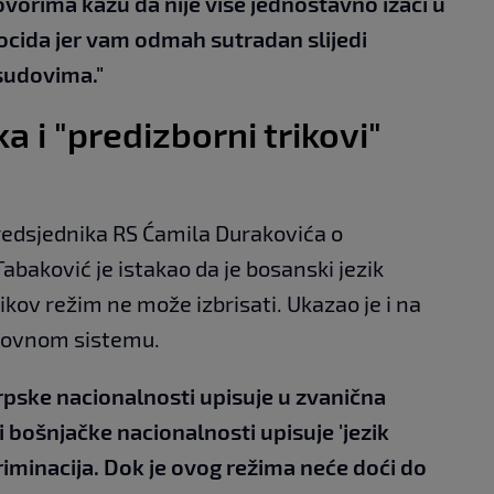
vorima kažu da nije više jednostavno izaći u
enocida jer vam odmah sutradan slijedi
 sudovima."
ka i "predizborni trikovi"
predsjednika RS Ćamila Durakovića o
abaković je istakao da je bosanski jezik
ikov režim ne može izbrisati. Ukazao je i na
azovnom sistemu.
 srpske nacionalnosti upisuje u zvanična
i bošnjačke nacionalnosti upisuje 'jezik
riminacija. Dok je ovog režima neće doći do