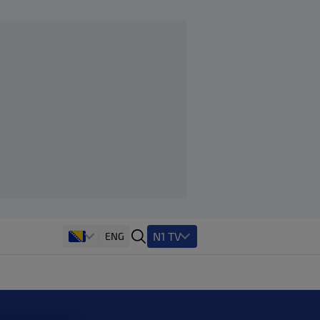
N1 TV
ENG