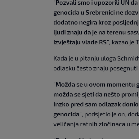
"Pozvali smo i upozorili UN da
genocida u Srebrenici ne dozvo
dodatno negira kroz posljednju
ljudi znaju da je na terenu sa
izvještaju vlade RS"
, kazao je 
Kada je u pitanju uloga Schmid
odlasku često znaju posegnuti
"Možda se u ovom momentu go
možda se sjeti da nešto promij
Inzko pred sam odlazak donio 
genocida"
, podsjetio je on, do
veličanja ratnih zločinaca u m