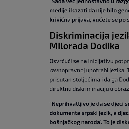
"Sada već jednostavno u razgo
medije i kazati da nije bilo g
krivična prijava, vučete se po
Diskriminacija jezi
Milorada Dodika
Osvrćući se na inicijativu pot
ravnopravnoj upotrebi jezika, T
prisutan stoljećima i da ga Dod
direktnu diskriminaciju u obr
"Neprihvatljivo je da se djeci
dokumenta srpski jezik, a djec
bošnjačkog naroda'. To je disk