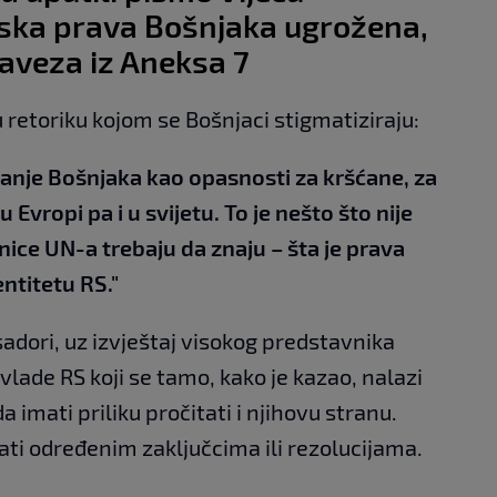
dska prava Bošnjaka ugrožena,
aveza iz Aneksa 7
retoriku kojom se Bošnjaci stigmatiziraju:
anje Bošnjaka kao opasnosti za kršćane, za
 Evropi pa i u svijetu. To je nešto što nije
lanice UN-a trebaju da znaju – šta je prava
entitetu RS."
dori, uz izvještaj visokog predstavnika
 vlade RS koji se tamo, kako je kazao, nalazi
a imati priliku pročitati i njihovu stranu.
irati određenim zaključcima ili rezolucijama.