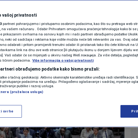
SHOWBIZ
1: UN mora čuti
KOLUMNE
 vašoj privatnosti
3
partneri pohranjujemo i pristupamo osobnim podacima, kao što su pretraga web stran
odikov režim šalje
ori, na vašem računaru . Odabir Prihvatam omogućava praćenje tehnologije kako bi se 
je prikazanim svrhama na osnovu kojih mi i naši partneri obrađujemo podatke Ukoliko
 neki od sadržaja i reklama koje vidite možda neće biti relevantni za vas. Ovaj odab
vještaje
PODCAST
no odabrati i pritom promijeniti trenutni odabir ili pristanak tako što ćete kliknuti na U
tavkama link na dnu ove web stranice [ili plutajuću ikonu u donjem lijevom dijelu we
N1 SPECIJAL
vo]. Vaš odabir će se mijenjati u okviru našeg Wеб локација. Za više detalja, pogledaj
s ličnim podacima.
Više informacija o vašoj privatnosti
0
8. maj. 2026. 18:41
VIJESTI
komentara
|
|
FENOMENI
 partneri obrađujemo podatke kako bismo pružali:
datke o tačnoj geolokaciji. Aktivno skenirajte karakteristike uređaja radi identifikacije.
NEISTRAŽENO
ili pristupanje podacima na uređaju. Prilagođeno oglašavanje i sadržaj, mjerenje ogl
Više
traživanje publike i razvoj usluga.
tnera (pružalaca usluga)
VIRALNO
FOTO
ži svrhe
Pri
PROMO
VIDEO