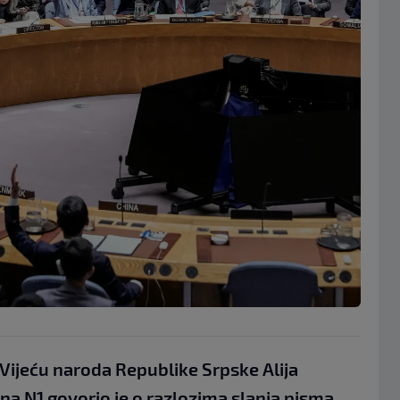
Vijeću naroda Republike Srpske Alija
 na N1 govorio je o razlozima slanja pisma