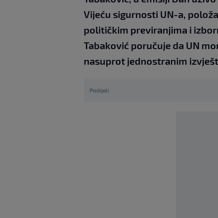
Vijeću sigurnosti UN-a, polož
političkim previranjima i izbo
Tabaković poručuje da UN mora
nasuprot jednostranim izvješta
Podijeli