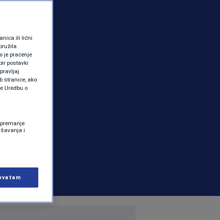
ica ili lični
pružila
 je praćenje
ir postavki
pravljaj
b stranice, ako
te Uredbu o
 Spremanje
ašavanja i
hvatam