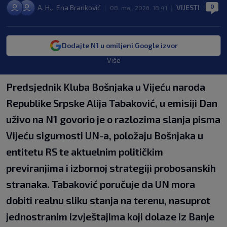
0
,
A. H.
Ena Branković
VIJESTI
|
08. maj. 2026. 18:41
|
|
Dodajte N1 u omiljeni Google izvor
Više
Predsjednik Kluba Bošnjaka u Vijeću naroda
Republike Srpske Alija Tabaković, u emisiji Dan
uživo na N1 govorio je o razlozima slanja pisma
Vijeću sigurnosti UN-a, položaju Bošnjaka u
entitetu RS te aktuelnim političkim
previranjima i izbornoj strategiji probosanskih
stranaka. Tabaković poručuje da UN mora
dobiti realnu sliku stanja na terenu, nasuprot
jednostranim izvještajima koji dolaze iz Banje