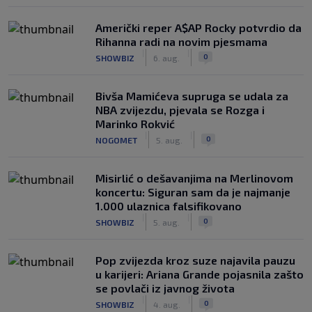
Američki reper A$AP Rocky potvrdio da
Rihanna radi na novim pjesmama
|
|
0
SHOWBIZ
6. aug.
Bivša Mamićeva supruga se udala za
NBA zvijezdu, pjevala se Rozga i
Marinko Rokvić
|
|
0
NOGOMET
5. aug.
Misirlić o dešavanjima na Merlinovom
koncertu: Siguran sam da je najmanje
1.000 ulaznica falsifikovano
|
|
0
SHOWBIZ
5. aug.
Pop zvijezda kroz suze najavila pauzu
u karijeri: Ariana Grande pojasnila zašto
se povlači iz javnog života
|
|
0
SHOWBIZ
4. aug.