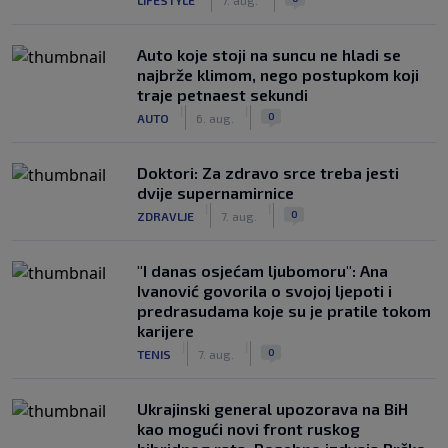
Auto koje stoji na suncu ne hladi se
najbrže klimom, nego postupkom koji
traje petnaest sekundi
|
|
0
AUTO
6. aug.
Doktori: Za zdravo srce treba jesti
dvije supernamirnice
|
|
0
ZDRAVLJE
7. aug.
"I danas osjećam ljubomoru": Ana
Ivanović govorila o svojoj ljepoti i
predrasudama koje su je pratile tokom
karijere
|
|
0
TENIS
7. aug.
Ukrajinski general upozorava na BiH
kao mogući novi front ruskog