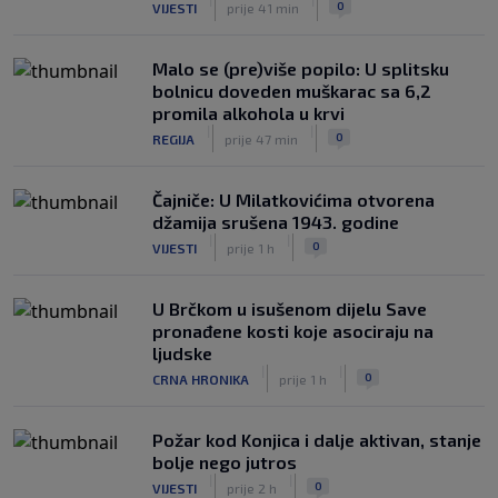
0
VIJESTI
prije 41 min
Malo se (pre)više popilo: U splitsku
bolnicu doveden muškarac sa 6,2
promila alkohola u krvi
|
|
0
REGIJA
prije 47 min
Čajniče: U Milatkovićima otvorena
džamija srušena 1943. godine
|
|
0
VIJESTI
prije 1 h
U Brčkom u isušenom dijelu Save
pronađene kosti koje asociraju na
ljudske
|
|
0
CRNA HRONIKA
prije 1 h
Požar kod Konjica i dalje aktivan, stanje
bolje nego jutros
|
|
0
VIJESTI
prije 2 h