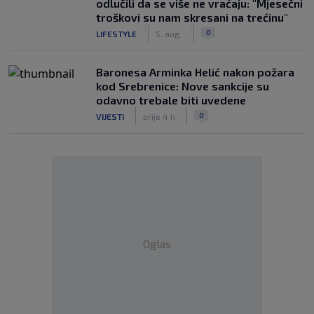
odlučili da se više ne vraćaju: "Mjesečni
troškovi su nam skresani na trećinu"
|
|
0
LIFESTYLE
5. aug.
Baronesa Arminka Helić nakon požara
kod Srebrenice: Nove sankcije su
odavno trebale biti uvedene
|
|
0
VIJESTI
prije 4 h
Oglas