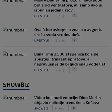
bolje od ventilatora, ali samo ako je
ispunjen jedan uslov
|
|
0
LIFESTYLE
5. aug.
Ova 4 horoskopska znaka u avgustu
sreću svoju srodnu dušu
|
|
0
LIFESTYLE
5. aug.
Bunar imа 3.500 stepenica koje se
spuštaju trinaest spratova, a
napravljen je da bi ljudi imali vode ljeti
|
|
0
LIFESTYLE
4. aug.
SHOWBIZ
Video koji budi emocije: Dino Merlin
objavio najbolje trenutke s Koševa
|
|
0
SHOWBIZ
6. aug.