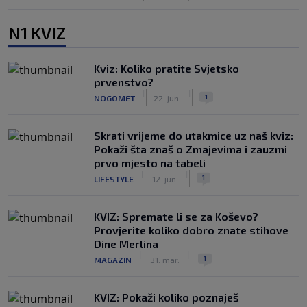
N1 KVIZ
Kviz: Koliko pratite Svjetsko
prvenstvo?
|
|
1
NOGOMET
22. jun.
Skrati vrijeme do utakmice uz naš kviz:
Pokaži šta znaš o Zmajevima i zauzmi
prvo mjesto na tabeli
|
|
1
LIFESTYLE
12. jun.
KVIZ: Spremate li se za Koševo?
Provjerite koliko dobro znate stihove
Dine Merlina
|
|
1
MAGAZIN
31. mar.
KVIZ: Pokaži koliko poznaješ