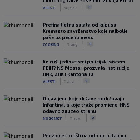
hibridnog rata: Posebno izdvaja Brčko
|
|
0
VIJESTI
prije 6 h
Prefina ljetna salata od kupusa:
Kremasto savršenstvo koje najbolje
paše uz pečeno meso
|
|
0
COOKING
7. aug.
Ko ruši jedinstveni policijski sistem
FBiH? NS Mostar prozvala institucije
HNK, ZHK i Kantona 10
|
|
0
VIJESTI
7. aug.
Objavljeno koje države podržavaju
Infantina, a koje traže promjene: HNS
odavno zauzeo stranu
|
|
0
NOGOMET
7. aug.
Penzioneri otišli na odmor u Italiju i