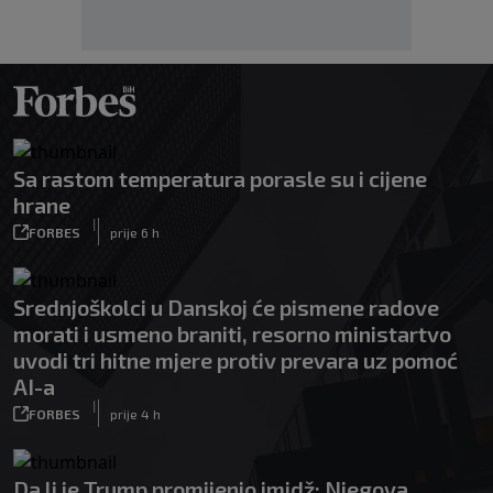
Sa rastom temperatura porasle su i cijene
hrane
|
FORBES
prije 6 h
Srednjoškolci u Danskoj će pismene radove
morati i usmeno braniti, resorno ministartvo
uvodi tri hitne mjere protiv prevara uz pomoć
AI-a
|
FORBES
prije 4 h
Da li je Trump promijenio imidž: Njegova