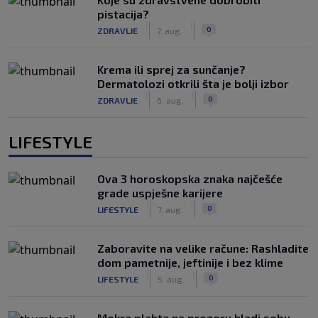
pistacija?
|
|
0
ZDRAVLJE
7. aug.
Krema ili sprej za sunčanje?
Dermatolozi otkrili šta je bolji izbor
|
|
0
ZDRAVLJE
6. aug.
LIFESTYLE
Ova 3 horoskopska znaka najčešće
grade uspješne karijere
|
|
0
LIFESTYLE
7. aug.
Zaboravite na velike račune: Rashladite
dom pametnije, jeftinije i bez klime
|
|
0
LIFESTYLE
5. aug.
Mokra plahta na prozoru hladi sobu