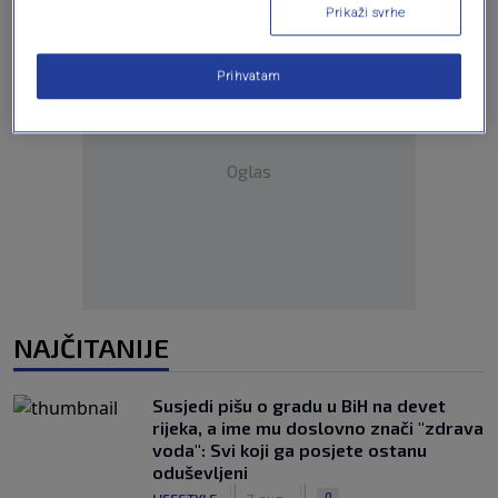
Prikaži svrhe
Prihvatam
Oglas
NAJČITANIJE
Susjedi pišu o gradu u BiH na devet
rijeka, a ime mu doslovno znači "zdrava
voda": Svi koji ga posjete ostanu
oduševljeni
|
|
0
LIFESTYLE
7. aug.