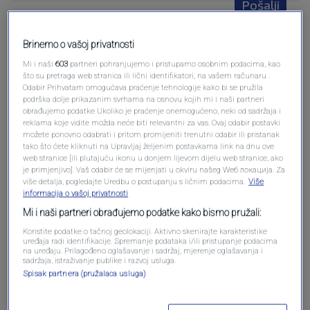
Pošalji
Brinemo o vašoj privatnosti
Mi i naši
603
partneri pohranjujemo i pristupamo osobnim podacima, kao
što su pretraga web stranica ili lični identifikatori, na vašem računaru .
Odabir Prihvatam omogućava praćenje tehnologije kako bi se pružila
Pošalji komentar
podrška dolje prikazanim svrhama na osnovu kojih mi i naši partneri
obrađujemo podatke Ukoliko je praćenje onemogućeno, neki od sadržaja i
reklama koje vidite možda neće biti relevantni za vas. Ovaj odabir postavki
možete ponovno odabrati i pritom promijeniti trenutni odabir ili pristanak
tako što ćete kliknuti na Upravljaj željenim postavkama link na dnu ove
web stranice [ili plutajuću ikonu u donjem lijevom dijelu web stranice, ako
je primjenjivo]. Vaš odabir će se mijenjati u okviru našeg Wеб локација. Za
više detalja, pogledajte Uredbu o postupanju s ličnim podacima.
Više
informacija o vašoj privatnosti
Mi i naši partneri obrađujemo podatke kako bismo pružali:
Koristite podatke o tačnoj geolokaciji. Aktivno skenirajte karakteristike
uređaja radi identifikacije. Spremanje podataka i/ili pristupanje podacima
Oglas
na uređaju. Prilagođeno oglašavanje i sadržaj, mjerenje oglašavanja i
sadržaja, istraživanje publike i razvoj usluga.
Spisak partnera (pružalaca usluga)