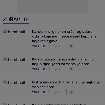
ZDRAVLJE
Kardiohirurg nakon srčanog udara
otkrio koje namirnice uvijek kupuje, a
koje izbjegava
|
|
0
ZDRAVLJE
prije 3 h
Kardiolozi izdvajaju jednu namirnicu
koju vrijedi jesti za zdravije srce
|
|
0
ZDRAVLJE
prije 6 h
Nutricionisti otkrili koje je ulje najbolje
za vaše srce
|
|
0
ZDRAVLJE
prije 8 h
Koje su zdravstvene dobrobiti