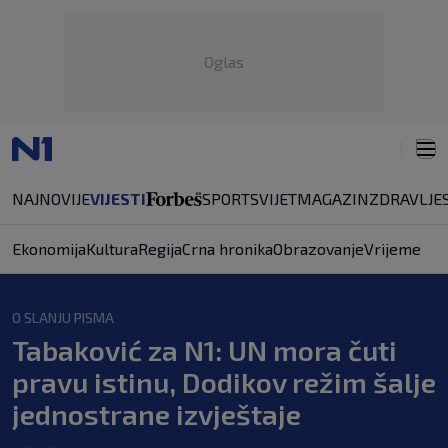
Oglas
NAJNOVIJE
VIJESTI
SPORT
SVIJET
MAGAZIN
ZDRAVLJE
Ekonomija
Kultura
Regija
Crna hronika
Obrazovanje
Vrijeme
O SLANJU PISMA
Tabaković za N1: UN mora čuti
pravu istinu, Dodikov režim šalje
jednostrane izvještaje