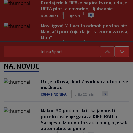
Predsjednik FIFA-e negira tvrdnju da je
UEFA platila navodnoj "ljubavnici"
|
|
0
NOGOMET
prije 5 h
Novi igrač Millwalla odmah postao hit:
Navijači poručuju da je "stvoren za ovaj
klub"
|
|
0
NOGOMET
prije 7 h
Idi na Sport
Skandal u Južnoj Koreji: Sudijama
plaćali eskort dame i "masaže sa
NAJNOVIJE
sretnim završetkom"
|
|
0
NOGOMET
prije 8 h
U rijeci Krivaji kod Zavidovića utopio se
Barcelona poslala prvu ponudu za
muškarac
Rodrija, Manchester City traži znatno
|
|
0
CRNA HRONIKA
prije 22 min
više
|
|
0
NOGOMET
prije 8 h
Nakon 30 godina i kritika javnosti
počelo čišćenje garaža KJKP RAD u
Sarajevu: Iz odvoda vadili mulj, pijesak i
automobilske gume
|
|