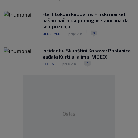
Flert tokom kupovine: Finski market
našao način da pomogne samcima da
se upoznaju
|
|
0
LIFESTYLE
prije 2 h
Incident u Skupštini Kosova: Poslanica
gađala Kurtija jajima (VIDEO)
|
|
0
REGIJA
prije 2 h
Oglas