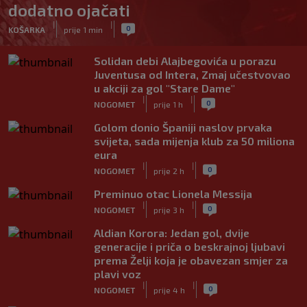
dodatno ojačati
|
|
0
KOŠARKA
prije 1 min
Solidan debi Alajbegovića u porazu
Juventusa od Intera, Zmaj učestvovao
u akciji za gol "Stare Dame"
|
|
0
NOGOMET
prije 1 h
Golom donio Španiji naslov prvaka
svijeta, sada mijenja klub za 50 miliona
eura
|
|
0
NOGOMET
prije 2 h
Preminuo otac Lionela Messija
|
|
0
NOGOMET
prije 3 h
Aldian Korora: Jedan gol, dvije
generacije i priča o beskrajnoj ljubavi
prema Želji koja je obavezan smjer za
plavi voz
|
|
0
NOGOMET
prije 4 h