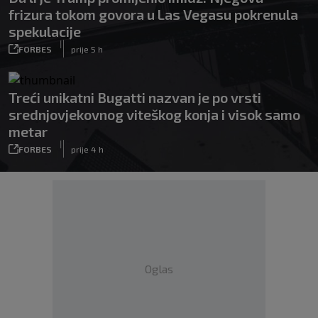
frizura tokom govora u Las Vegasu pokrenula
spekulacije
|
FORBES
prije 5 h
Treći unikatni Bugatti nazvan je po vrsti
srednjovjekovnog viteškog konja i visok samo
metar
|
FORBES
prije 4 h
Oglas