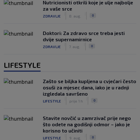
Nutricionisti otkrili koje je ulje najbolje
za vaše srce
|
|
0
ZDRAVLJE
8. aug.
Doktori: Za zdravo srce treba jesti
dvije supernamirnice
|
|
0
ZDRAVLJE
7. aug.
LIFESTYLE
Zašto se biljka kupljena u cvjećari često
osuši za mjesec dana, iako je u radnji
izgledala savršeno
|
|
0
LIFESTYLE
prije 1 h
Stavite novčić u zamrzivač prije nego
što odete na godišnji odmor – jako je
korisno to učiniti
|
|
0
LIFESTYLE
9. aug.