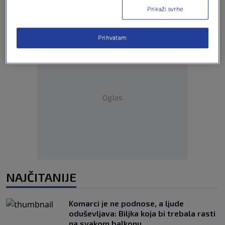
Prikaži svrhe
Prihvatam
Oglas
NAJČITANIJE
Komarci je ne podnose, a ljude
oduševljava: Biljka koja bi trebala rasti
na svakom balkonu