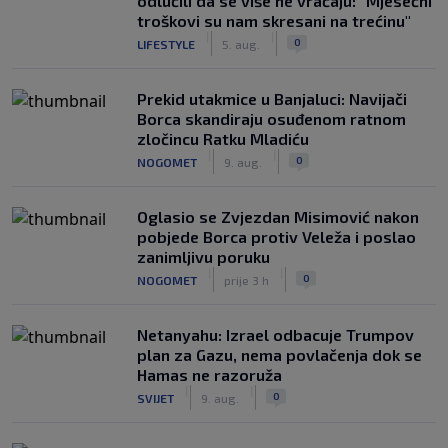
odlučili da se više ne vraćaju: "Mjesečni
troškovi su nam skresani na trećinu"
|
|
0
LIFESTYLE
5. aug.
Prekid utakmice u Banjaluci: Navijači
Borca skandiraju osuđenom ratnom
zločincu Ratku Mladiću
|
|
0
NOGOMET
9. aug.
Oglasio se Zvjezdan Misimović nakon
pobjede Borca protiv Veleža i poslao
zanimljivu poruku
|
|
0
NOGOMET
prije 3 h
Netanyahu: Izrael odbacuje Trumpov
plan za Gazu, nema povlačenja dok se
Hamas ne razoruža
|
|
0
SVIJET
9. aug.