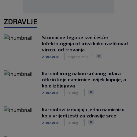
ZDRAVLJE
Stomačne tegobe sve češće:
Infektologinja otkriva kako razlikovati
virozu od trovanja
|
|
0
ZDRAVLJE
prije 56 min
Kardiohirurg nakon srčanog udara
otkrio koje namirnice uvijek kupuje, a
koje izbjegava
|
|
0
ZDRAVLJE
8. aug.
Kardiolozi izdvajaju jednu namirnicu
koju vrijedi jesti za zdravije srce
|
|
0
ZDRAVLJE
8. aug.