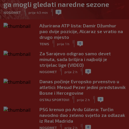
ga mogli gledati naredne sezone
|
|
0
NOGOMET
prije 43 min
Ažurirana ATP lista: Damir Džumhur
pao dvije pozicije, Alcaraz se vratio na
drugo mjesto
|
|
0
TENIS
prije 1 h
Za Sarajevo odigrao samo devet
minuta, sada briljira i najbolji je
strijelac lige (VIDEO)
|
|
0
NOGOMET
prije 2 h
Danas počinje Evropsko prvenstvo u
atletici: Mesud Pezer jedini predstavnik
Bosne i Hercegovine
|
|
0
OSTALI SPORTOVI
prije 2 h
PSG krenuo po Ardu Gülera: Turčin
navodno dao zeleno svjetlo za odlazak
iz Real Madrida
|
|
0
NOGOMET
prije 2 h