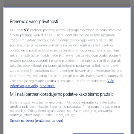
Pošalji
Brinemo o vašoj privatnosti
Mi i naši
603
partneri pohranjujemo i pristupamo osobnim podacima, kao
što su pretraga web stranica ili lični identifikatori, na vašem računaru .
Odabir Prihvatam omogućava praćenje tehnologije kako bi se pružila
podrška dolje prikazanim svrhama na osnovu kojih mi i naši partneri
obrađujemo podatke Ukoliko je praćenje onemogućeno, neki od sadržaja i
Pošalji komentar
reklama koje vidite možda neće biti relevantni za vas. Ovaj odabir postavki
možete ponovno odabrati i pritom promijeniti trenutni odabir ili pristanak
tako što ćete kliknuti na Upravljaj željenim postavkama link na dnu ove
web stranice [ili plutajuću ikonu u donjem lijevom dijelu web stranice, ako
je primjenjivo]. Vaš odabir će se mijenjati u okviru našeg Wеб локација. Za
više detalja, pogledajte Uredbu o postupanju s ličnim podacima.
Više
informacija o vašoj privatnosti
Mi i naši partneri obrađujemo podatke kako bismo pružali:
Koristite podatke o tačnoj geolokaciji. Aktivno skenirajte karakteristike
uređaja radi identifikacije. Spremanje podataka i/ili pristupanje podacima
na uređaju. Prilagođeno oglašavanje i sadržaj, mjerenje oglašavanja i
sadržaja, istraživanje publike i razvoj usluga.
Oglas
Spisak partnera (pružalaca usluga)