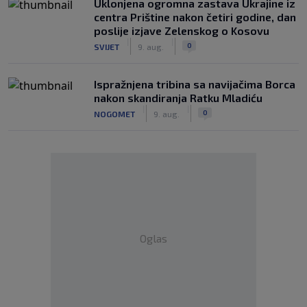
Uklonjena ogromna zastava Ukrajine iz
centra Prištine nakon četiri godine, dan
poslije izjave Zelenskog o Kosovu
|
|
0
SVIJET
9. aug.
Ispražnjena tribina sa navijačima Borca
nakon skandiranja Ratku Mladiću
|
|
0
NOGOMET
9. aug.
Oglas