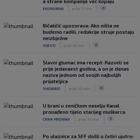
a strane kompanije već kopaju
|
|
0
EKONOMIJA
prije 17 min
Bičakčić upozorava: Ako ništa ne
budemo radili, redukcije struje postaju
neizbježne
|
|
0
VIJESTI
prije 26 min
Slavni glumac ima recept: Razveli se
prije jedanaest godina, a on je danas
naziva jednom od svojih najboljih
prijateljica
|
|
0
SHOWBIZ
prije 30 min
U brani u zeničkom naselju Kanal
pronađeno tijelo starijeg muškarca
|
|
0
CRNA HRONIKA
prije 33 min
Po ulaznice za SFF došli u četiri ujutro: