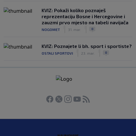
KVIZ: Pokaži koliko poznaješ
reprezentaciju Bosne i Hercegovine i
zauzmi prvo mjesto na tabeli navijača
|
|
0
NOGOMET
31. mar.
KVIZ: Poznajete li bh. sport i sportiste?
|
|
0
OSTALI SPORTOVI
23. mar.
NAJNOVIJE