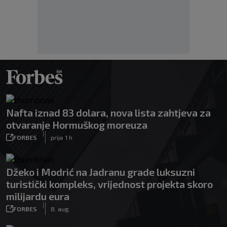
Nafta iznad 83 dolara, nova lista zahtjeva za
otvaranje Hormuškog moreuza
|
FORBES
prije 1 h
Džeko i Modrić na Jadranu grade luksuzni
turistički kompleks, vrijednost projekta skoro
milijardu eura
|
FORBES
8. aug.