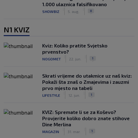
1.000 ulaznica falsifikovano
|
|
0
SHOWBIZ
5. aug.
N1 KVIZ
Kviz: Koliko pratite Svjetsko
prvenstvo?
|
|
1
NOGOMET
22. jun.
Skrati vrijeme do utakmice uz naš kviz:
Pokaži šta znaš o Zmajevima i zauzmi
prvo mjesto na tabeli
|
|
1
LIFESTYLE
12. jun.
KVIZ: Spremate li se za Koševo?
Provjerite koliko dobro znate stihove
Dine Merlina
|
|
1
MAGAZIN
31. mar.