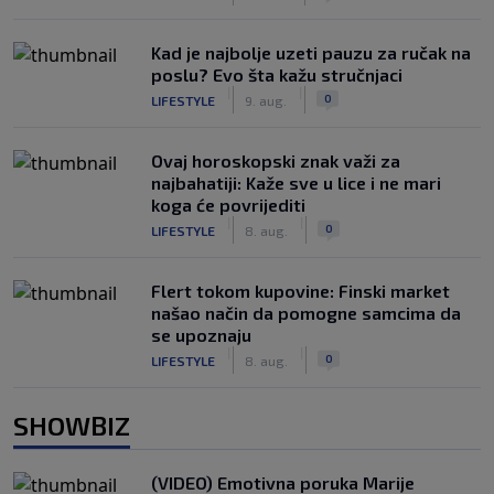
Kad je najbolje uzeti pauzu za ručak na
poslu? Evo šta kažu stručnjaci
|
|
0
LIFESTYLE
9. aug.
Ovaj horoskopski znak važi za
najbahatiji: Kaže sve u lice i ne mari
koga će povrijediti
|
|
0
LIFESTYLE
8. aug.
Flert tokom kupovine: Finski market
našao način da pomogne samcima da
se upoznaju
|
|
0
LIFESTYLE
8. aug.
SHOWBIZ
(VIDEO) Emotivna poruka Marije