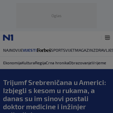
Oglas
NAJNOVIJE
VIJESTI
SPORT
SVIJET
MAGAZIN
ZDRAVLJE
Ekonomija
Kultura
Regija
Crna hronika
Obrazovanje
Vrijeme
Trijumf Srebreničana u Americi:
Izbjegli s kesom u rukama, a
danas su im sinovi postali
doktor medicine i inžinjer