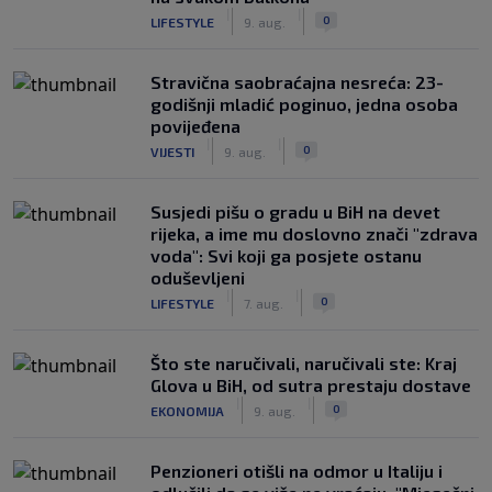
|
|
0
LIFESTYLE
9. aug.
Stravična saobraćajna nesreća: 23-
godišnji mladić poginuo, jedna osoba
povijeđena
|
|
0
VIJESTI
9. aug.
Susjedi pišu o gradu u BiH na devet
rijeka, a ime mu doslovno znači "zdrava
voda": Svi koji ga posjete ostanu
oduševljeni
|
|
0
LIFESTYLE
7. aug.
Što ste naručivali, naručivali ste: Kraj
Glova u BiH, od sutra prestaju dostave
|
|
0
EKONOMIJA
9. aug.
Penzioneri otišli na odmor u Italiju i