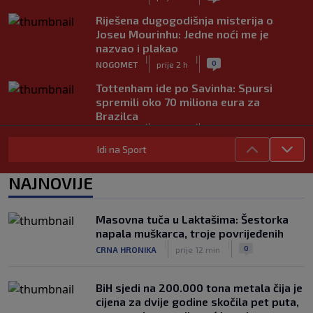
Riješena dugogodišnja misterija o
Joseu Mourinhu: Jedne noći me je
nazvao i plakao
|
|
0
NOGOMET
prije 2 h
Tottenham ide po Savinha: Spursi
spremili oko 70 miliona eura za
Brazilca
|
|
0
NOGOMET
prije 3 h
Idi na Sport
Iraola zabrinut nakon novog poraza
Liverpoola: "Ne možemo održati nivo
NAJNOVIJE
koji želimo"
|
|
0
NOGOMET
prije 3 h
Masovna tuča u Laktašima: Šestorka
Vlahović pred velikom odlukom:
napala muškarca, troje povrijeđenih
Beşiktaş mu nudi 10 miliona eura po
|
|
0
CRNA HRONIKA
prije 12 min
sezoni
|
|
0
NOGOMET
prije 4 h
BiH sjedi na 200.000 tona metala čija je
cijena za dvije godine skočila pet puta,