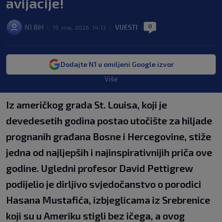
avijacije!
0
N1 BiH
VIJESTI
|
19. maj. 2026. 14:13
|
|
Dodajte N1 u omiljeni Google izvor
Više
Iz američkog grada St. Louisa, koji je
devedesetih godina postao utočište za hiljade
prognanih građana Bosne i Hercegovine, stiže
jedna od najljepših i najinspirativnijih priča ove
godine. Ugledni profesor David Pettigrew
podijelio je dirljivo svjedočanstvo o porodici
Hasana Mustafića, izbjeglicama iz Srebrenice
koji su u Ameriku stigli bez ičega, a ovog