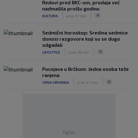
Redovi pred BKC-om, prodaja već
nadmašila prošlu godinu
|
|
0
KULTURA
prije 37 min
Sedmični horoskop: Sredina sedmice
donosi razgovore koji su se dugo
odgađali
|
|
0
LIFESTYLE
prije 38 min
Pucnjava u Brčkom: Jedna osoba teže
ranjena
|
|
0
CRNA HRONIKA
prije 47 min
Oglas