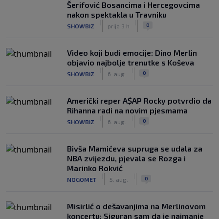
Šerifović Bosancima i Hercegovcima
nakon spektakla u Travniku
|
|
0
SHOWBIZ
prije 3 h
Video koji budi emocije: Dino Merlin
objavio najbolje trenutke s Koševa
|
|
0
SHOWBIZ
6. aug.
Američki reper A$AP Rocky potvrdio da
Rihanna radi na novim pjesmama
|
|
0
SHOWBIZ
6. aug.
Bivša Mamićeva supruga se udala za
NBA zvijezdu, pjevala se Rozga i
Marinko Rokvić
|
|
0
NOGOMET
5. aug.
Misirlić o dešavanjima na Merlinovom
koncertu: Siguran sam da je najmanje