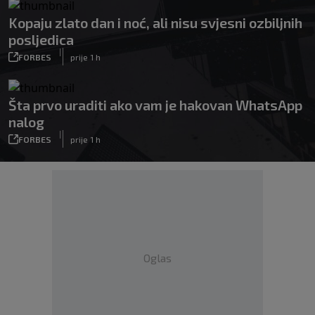
Kopaju zlato dan i noć, ali nisu svjesni ozbiljnih
posljedica
|
FORBES
prije 1 h
Šta prvo uraditi ako vam je hakovan WhatsApp
nalog
|
FORBES
prije 1 h
Oglas