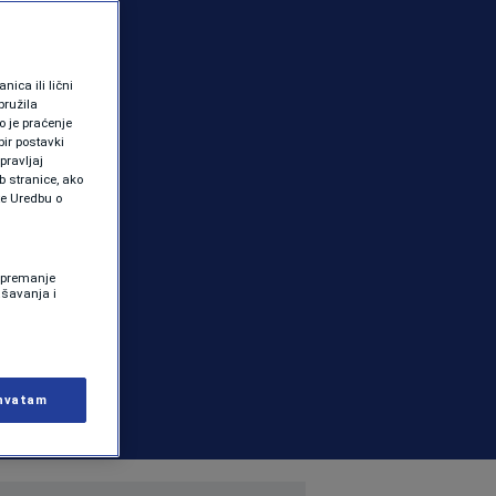
ica ili lični
pružila
 je praćenje
ir postavki
pravljaj
b stranice, ako
te Uredbu o
 Spremanje
ašavanja i
hvatam