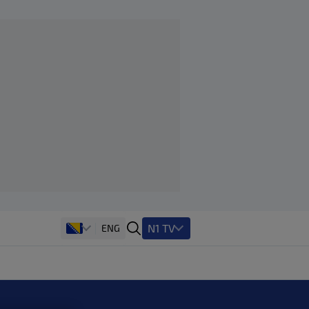
N1 TV
ENG