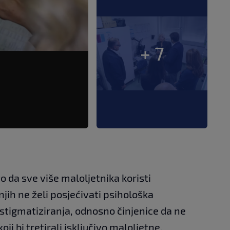
+ 7
o da sve više maloljetnika koristi
njih ne želi posjećivati psihološka
 stigmatiziranja, odnosno činjenice da ne
 koji bi tretirali isključivo maloljetne.