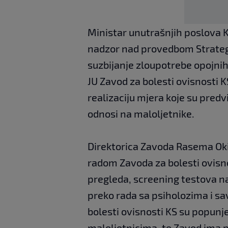
Ministar unutrašnjih poslova 
nadzor nad provedbom Strategi
suzbijanje zloupotrebe opojnih
JU Zavod za bolesti ovisnosti 
realizaciju mjera koje su predv
odnosi na maloljetnike.
Direktorica Zavoda Rasema Oki
radom Zavoda za bolesti ovisno
pregleda, screening testova n
preko rada sa psiholozima i sav
bolesti ovisnosti KS su popunj
maloljetnicima, te Zavod ima p