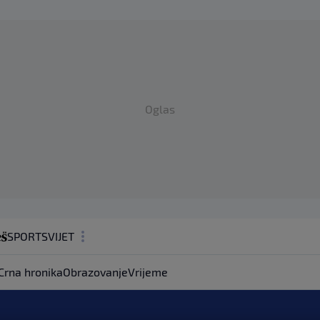
Oglas
SPORT
SVIJET
MAGAZIN
Crna hronika
Obrazovanje
Vrijeme
ZDRAVLJE