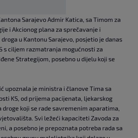
Kantona Sarajevo Admir Katica, sa Timom za
je i Akcionog plana za sprečavanje i
 droga u Kantonu Sarajevo, posjetio je danas
KS s ciljem razmatranja mogućnosti za
iđene Strategijom, posebno u dijelu koji se
ć upoznala je ministra i članove Tima sa
sti KS, od prijema pacijenata, ljekarskog
a droge koji se rade savremenim aparatima,
jetovališta. Svi ležeći kapaciteti Zavoda za
eni, a posebno je prepoznata potreba rada sa
osebnu grupu maloljetnika koji dolaze u