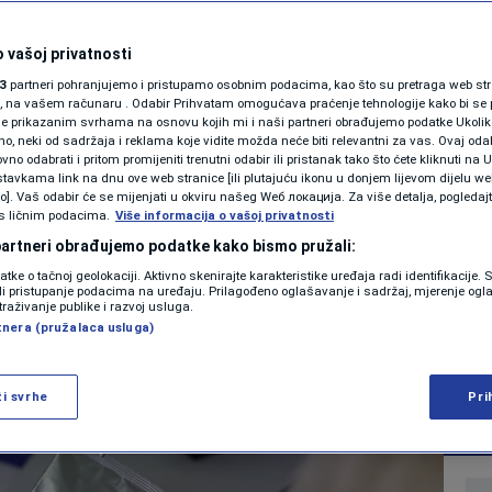
jevo će biti
SHOWBIZ
KOLUMNE
 vašoj privatnosti
na bolnica za
3
partneri pohranjujemo i pristupamo osobnim podacima, kao što su pretraga web stran
ori, na vašem računaru . Odabir Prihvatam omogućava praćenje tehnologije kako bi se 
nike o drogi, imat će
je prikazanim svrhama na osnovu kojih mi i naši partneri obrađujemo podatke Ukoliko
 neki od sadržaja i reklama koje vidite možda neće biti relevantni za vas. Ovaj odab
PODCAST
oć
no odabrati i pritom promijeniti trenutni odabir ili pristanak tako što ćete kliknuti na U
tavkama link na dnu ove web stranice [ili plutajuću ikonu u donjem lijevom dijelu we
N1 SPECIJAL
vo]. Vaš odabir će se mijenjati u okviru našeg Wеб локација. Za više detalja, pogledaj
s ličnim podacima.
Više informacija o vašoj privatnosti
0
VIJESTI
komentara
FENOMENI
|
|
 partneri obrađujemo podatke kako bismo pružali:
datke o tačnoj geolokaciji. Aktivno skenirajte karakteristike uređaja radi identifikacije.
NEISTRAŽENO
ili pristupanje podacima na uređaju. Prilagođeno oglašavanje i sadržaj, mjerenje ogl
traživanje publike i razvoj usluga.
Više
tnera (pružalaca usluga)
VIRALNO
FOTO
ži svrhe
Pri
PROMO
VIDEO