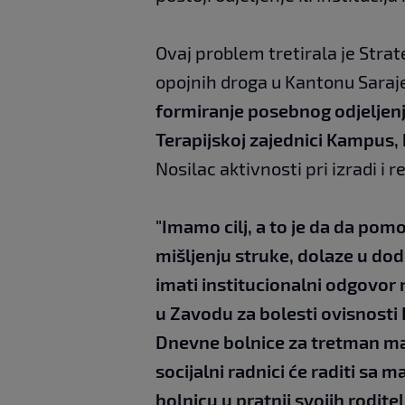
Ovaj problem tretirala je Strat
opojnih droga u Kantonu Saraje
formiranje posebnog odjeljenja
Terapijskoj zajednici Kampus,
Nosilac aktivnosti pri izradi i 
"Imamo cilj, a to je da da po
mišljenju struke, dolaze u do
imati institucionalni odgovor 
u Zavodu za bolesti ovisnosti
Dnevne bolnice za tretman malo
socijalni radnici će raditi sa 
bolnicu u pratnji svojih rodite