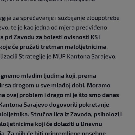
egija za sprečavanje i suzbijanje zloupotrebe
vo, te je kao jedna od mjera predviđeno
 pri Zavodu za bolesti ovisnosti KS i
 koje će pružati tretman maloljetnicima
.
relizaciji Strategije je MUP Kantona Sarajevo.
mognemo mladim ljudima koji, prema
dir sa drogom u sve mlađoj dobi. Moramo
na ovaj problem i drago mi je što smo danas
 Kantona Sarajevo dogovorili pokretanje
ljetnika. Stručna lica iz Zavoda, psiholozi i
maloljetnicima koji će dolaziti u Dnevnu
lja. Za njih će biti pripremljene posebne