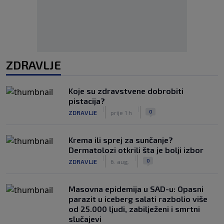
ZDRAVLJE
Koje su zdravstvene dobrobiti
pistacija?
|
|
0
ZDRAVLJE
prije 1 h
Krema ili sprej za sunčanje?
Dermatolozi otkrili šta je bolji izbor
|
|
0
ZDRAVLJE
6. aug.
Masovna epidemija u SAD-u: Opasni
parazit u iceberg salati razbolio više
od 25.000 ljudi, zabilježeni i smrtni
slučajevi