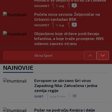
|
|
0
NOGOMET
7. aug.
Počela nova sezona: Željezničar na
Grbavici savladao BSK
|
|
0
NOGOMET
7. aug.
Objavljeno koje države podržavaju
Infantina, a koje traže promjene: HNS
odavno zauzeo stranu
|
|
0
NOGOMET
7. aug.
Idi na Sport
UEFA pokreće istragu: Je li Infantino
namjeravao prodati prava na Svjetsko
NAJNOVIJE
prvenstvo ispod cijene?
|
|
0
NOGOMET
7. aug.
Evropom se ubrzano širi virus
Francuzi ne podržavaju Infantina, ali ga
Zapadnog Nila: Zahvaćena i jedna
nisu pozvali na ostavku
zemlja regije
|
|
0
NOGOMET
7. aug.
|
|
0
SVIJET
prije 0 min
Požar na području Konjica i dalje