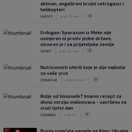
aktivan, angažirani brojni vatrogasci i
helikopteri
|
|
0
VIJESTI
prije 15 min
Erdogan: Sporazum iz Meke nije
usmjeren ni protiv jedne države,
otvoren je i za prijateljske zemlje
|
|
0
SVIJET
prije 55 min
Nutricionisti otkrili koje je ulje najbolje
za vaše srce
|
|
0
ZDRAVLJE
prije 58 min
Bolje od limunade? Imamo recept za
divnu verziju malinovaca - savršenu za
vrući ljetni dan
|
|
0
COOKING
prije 1 h
Rusija pojačala napade na Kijev: Ukrajini