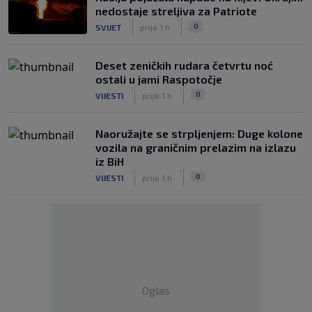
nedostaje streljiva za Patriote
|
|
0
SVIJET
prije 1 h
Deset zeničkih rudara četvrtu noć
ostali u jami Raspotočje
|
|
0
VIJESTI
prije 1 h
Naoružajte se strpljenjem: Duge kolone
vozila na graničnim prelazim na izlazu
iz BiH
|
|
0
VIJESTI
prije 1 h
Oglas