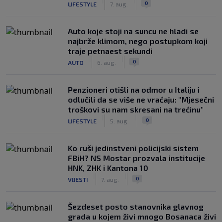
|
|
0
LIFESTYLE
7. aug.
Auto koje stoji na suncu ne hladi se
najbrže klimom, nego postupkom koji
traje petnaest sekundi
|
|
0
AUTO
6. aug.
Penzioneri otišli na odmor u Italiju i
odlučili da se više ne vraćaju: "Mjesečni
troškovi su nam skresani na trećinu"
|
|
0
LIFESTYLE
5. aug.
Ko ruši jedinstveni policijski sistem
FBiH? NS Mostar prozvala institucije
HNK, ZHK i Kantona 10
|
|
0
VIJESTI
7. aug.
Šezdeset posto stanovnika glavnog
grada u kojem živi mnogo Bosanaca živi