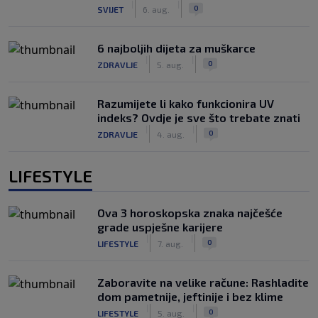
|
|
0
SVIJET
6. aug.
6 najboljih dijeta za muškarce
|
|
0
ZDRAVLJE
5. aug.
Razumijete li kako funkcionira UV
indeks? Ovdje je sve što trebate znati
|
|
0
ZDRAVLJE
4. aug.
LIFESTYLE
Ova 3 horoskopska znaka najčešće
grade uspješne karijere
|
|
0
LIFESTYLE
7. aug.
Zaboravite na velike račune: Rashladite
dom pametnije, jeftinije i bez klime
|
|
0
LIFESTYLE
5. aug.