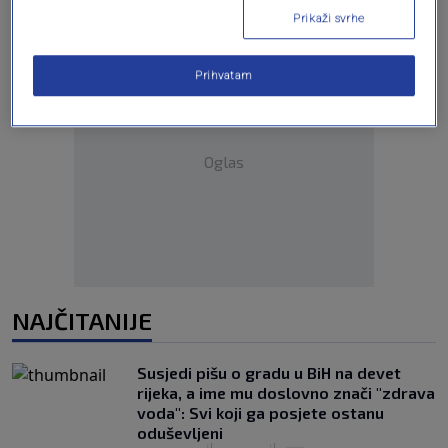
Prikaži svrhe
Prihvatam
Oglas
NAJČITANIJE
Susjedi pišu o gradu u BiH na devet
rijeka, a ime mu doslovno znači "zdrava
voda": Svi koji ga posjete ostanu
oduševljeni