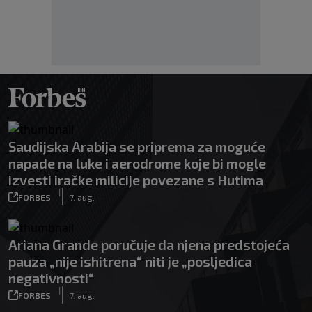
Saudijska Arabija se priprema za moguće
napade na luke i aerodrome koje bi mogle
izvesti iračke milicije povezane s Hutima
|
FORBES
7. aug.
Ariana Grande poručuje da njena predstojeća
pauza „nije ishitrena“ niti je „posljedica
negativnosti“
|
FORBES
7. aug.