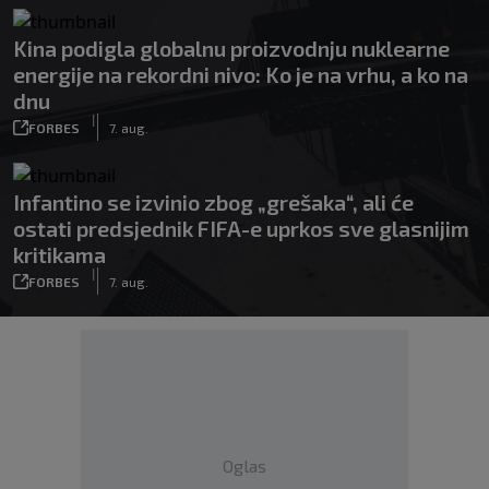
Kina podigla globalnu proizvodnju nuklearne
energije na rekordni nivo: Ko je na vrhu, a ko na
dnu
|
FORBES
7. aug.
Infantino se izvinio zbog „grešaka“, ali će
ostati predsjednik FIFA-e uprkos sve glasnijim
kritikama
|
FORBES
7. aug.
Oglas