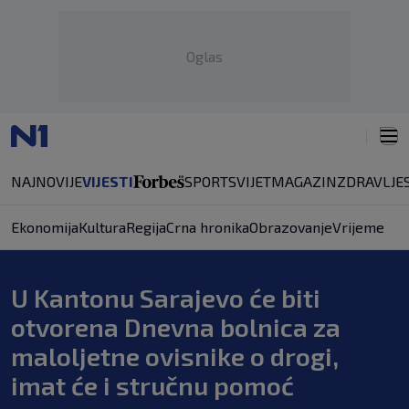
Oglas
NAJNOVIJE
VIJESTI
SPORT
SVIJET
MAGAZIN
ZDRAVLJE
Ekonomija
Kultura
Regija
Crna hronika
Obrazovanje
Vrijeme
U Kantonu Sarajevo će biti
otvorena Dnevna bolnica za
maloljetne ovisnike o drogi,
imat će i stručnu pomoć