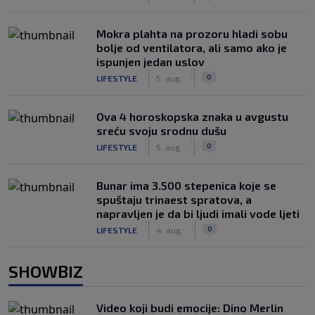
Mokra plahta na prozoru hladi sobu
bolje od ventilatora, ali samo ako je
ispunjen jedan uslov
|
|
0
LIFESTYLE
5. aug.
Ova 4 horoskopska znaka u avgustu
sreću svoju srodnu dušu
|
|
0
LIFESTYLE
5. aug.
Bunar imа 3.500 stepenica koje se
spuštaju trinaest spratova, a
napravljen je da bi ljudi imali vode ljeti
|
|
0
LIFESTYLE
4. aug.
SHOWBIZ
Video koji budi emocije: Dino Merlin