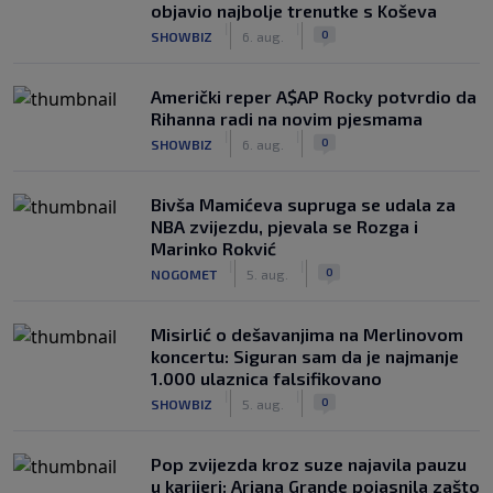
objavio najbolje trenutke s Koševa
|
|
0
SHOWBIZ
6. aug.
Američki reper A$AP Rocky potvrdio da
Rihanna radi na novim pjesmama
|
|
0
SHOWBIZ
6. aug.
Bivša Mamićeva supruga se udala za
NBA zvijezdu, pjevala se Rozga i
Marinko Rokvić
|
|
0
NOGOMET
5. aug.
Misirlić o dešavanjima na Merlinovom
koncertu: Siguran sam da je najmanje
1.000 ulaznica falsifikovano
|
|
0
SHOWBIZ
5. aug.
Pop zvijezda kroz suze najavila pauzu
u karijeri: Ariana Grande pojasnila zašto