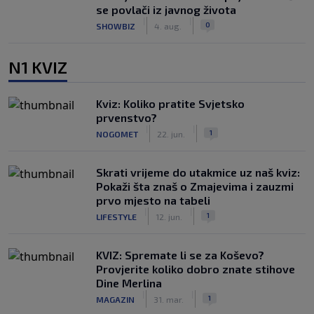
se povlači iz javnog života
|
|
0
SHOWBIZ
4. aug.
N1 KVIZ
Kviz: Koliko pratite Svjetsko
prvenstvo?
|
|
1
NOGOMET
22. jun.
Skrati vrijeme do utakmice uz naš kviz:
Pokaži šta znaš o Zmajevima i zauzmi
prvo mjesto na tabeli
|
|
1
LIFESTYLE
12. jun.
KVIZ: Spremate li se za Koševo?
Provjerite koliko dobro znate stihove
Dine Merlina
|
|
1
MAGAZIN
31. mar.