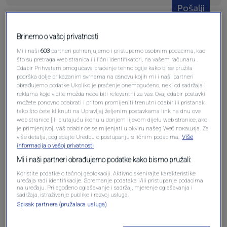
Pošalji
Brinemo o vašoj privatnosti
Mi i naši
603
partneri pohranjujemo i pristupamo osobnim podacima, kao
što su pretraga web stranica ili lični identifikatori, na vašem računaru .
Odabir Prihvatam omogućava praćenje tehnologije kako bi se pružila
Pošalji komentar
podrška dolje prikazanim svrhama na osnovu kojih mi i naši partneri
obrađujemo podatke Ukoliko je praćenje onemogućeno, neki od sadržaja i
reklama koje vidite možda neće biti relevantni za vas. Ovaj odabir postavki
možete ponovno odabrati i pritom promijeniti trenutni odabir ili pristanak
tako što ćete kliknuti na Upravljaj željenim postavkama link na dnu ove
web stranice [ili plutajuću ikonu u donjem lijevom dijelu web stranice, ako
je primjenjivo]. Vaš odabir će se mijenjati u okviru našeg Wеб локација. Za
više detalja, pogledajte Uredbu o postupanju s ličnim podacima.
Više
informacija o vašoj privatnosti
Mi i naši partneri obrađujemo podatke kako bismo pružali:
Koristite podatke o tačnoj geolokaciji. Aktivno skenirajte karakteristike
uređaja radi identifikacije. Spremanje podataka i/ili pristupanje podacima
Oglas
na uređaju. Prilagođeno oglašavanje i sadržaj, mjerenje oglašavanja i
sadržaja, istraživanje publike i razvoj usluga.
Spisak partnera (pružalaca usluga)