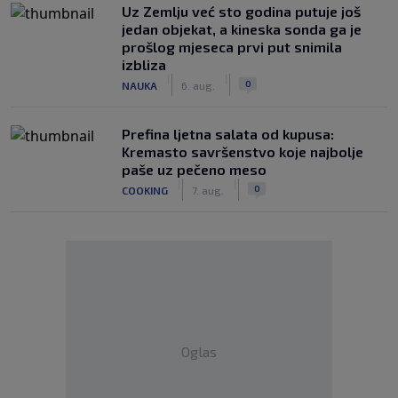
Uz Zemlju već sto godina putuje još
jedan objekat, a kineska sonda ga je
prošlog mjeseca prvi put snimila
izbliza
|
|
0
NAUKA
6. aug.
Prefina ljetna salata od kupusa:
Kremasto savršenstvo koje najbolje
paše uz pečeno meso
|
|
0
COOKING
7. aug.
Oglas