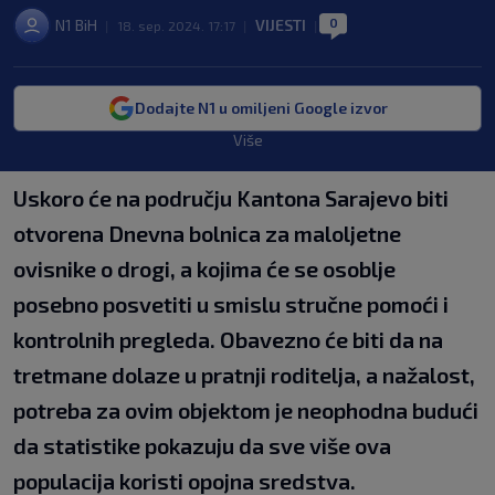
0
N1 BiH
VIJESTI
|
18. sep. 2024. 17:17
|
|
Dodajte N1 u omiljeni Google izvor
Više
Uskoro će na području Kantona Sarajevo biti
otvorena Dnevna bolnica za maloljetne
ovisnike o drogi, a kojima će se osoblje
posebno posvetiti u smislu stručne pomoći i
kontrolnih pregleda. Obavezno će biti da na
tretmane dolaze u pratnji roditelja, a nažalost,
potreba za ovim objektom je neophodna budući
da statistike pokazuju da sve više ova
populacija koristi opojna sredstva.