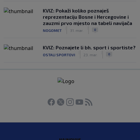
KVIZ: Pokaži koliko poznaješ
reprezentaciju Bosne i Hercegovine i
zauzmi prvo mjesto na tabeli navijača
|
|
0
NOGOMET
31. mar.
KVIZ: Poznajete li bh. sport i sportiste?
|
|
0
OSTALI SPORTOVI
23. mar.
NAJNOVIJE