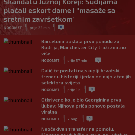
Skandal u Južnoj Koreji: Sudijama
plaćali eskort dame i "masaže sa
sretnim završetkom"
|
|
0
NOGOMET
prije 22 min
Barcelona poslala prvu ponudu za
Rodrija, Manchester City traži znatno
više
|
|
0
NOGOMET
prije 57 min
Dalić će postati najskuplji hrvatski
trener u historiji i jedan od najplaćenijih
selektora svijeta
|
|
0
NOGOMET
prije 1 h
Otkriveno ko je bio Georginina prva
ljubav: Njihova priča ponovo postala
viralna
|
|
0
NOGOMET
7. aug.
Neočekivan transfer na pomolu:
Monaco se uključio u utrku za Lukakua