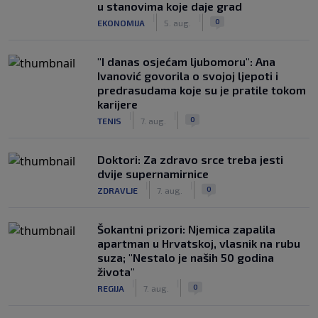
u stanovima koje daje grad
|
|
0
EKONOMIJA
5. aug.
"I danas osjećam ljubomoru": Ana
Ivanović govorila o svojoj ljepoti i
predrasudama koje su je pratile tokom
karijere
|
|
0
TENIS
7. aug.
Doktori: Za zdravo srce treba jesti
dvije supernamirnice
|
|
0
ZDRAVLJE
7. aug.
Šokantni prizori: Njemica zapalila
apartman u Hrvatskoj, vlasnik na rubu
suza; "Nestalo je naših 50 godina
života"
|
|
0
REGIJA
7. aug.