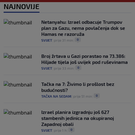
NAJNOVIJE
Haos u Irskoj: Navijač utrčao na teren i
nasrnuo na gostujuće fudbalere (VIDEO)
0
NOGOMET
|
8. aug.
|
Netanyahu: Izrael odbacuje Trumpov
plan za Gazu, nema povlačenja dok se
Hamas ne razoruža
0
SVIJET
|
prije 31 min
|
Broj žrtava u Gazi porastao na 73.386:
Hiljade tijela još uvijek pod ruševinama
0
SVIJET
|
prije 33 min
|
Tačka na 7: Živimo li prošlost bez
budućnosti?
0
TAČKA NA SEDAM
|
prije 51 min
|
Izrael planira izgradnju još 627
stambenih jedinica na okupiranoj
Zapadnoj obali
0
SVIJET
|
prije 1 h
|