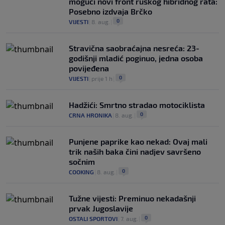
mogući novi front ruskog hibridnog rata:
Posebno izdvaja Brčko
0
VIJESTI
|
8. aug.
|
Stravična saobraćajna nesreća: 23-
godišnji mladić poginuo, jedna osoba
povijeđena
0
VIJESTI
|
prije 1 h
|
Hadžići: Smrtno stradao motociklista
0
CRNA HRONIKA
|
8. aug.
|
Punjene paprike kao nekad: Ovaj mali
trik naših baka čini nadjev savršeno
sočnim
0
COOKING
|
8. aug.
|
Tužne vijesti: Preminuo nekadašnji
prvak Jugoslavije
0
OSTALI SPORTOVI
|
7. aug.
|