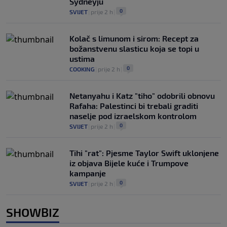
Sydneyju
0
SVIJET
|
prije 2 h
|
Kolač s limunom i sirom: Recept za
božanstvenu slasticu koja se topi u
ustima
0
COOKING
|
prije 2 h
|
Netanyahu i Katz "tiho" odobrili obnovu
Rafaha: Palestinci bi trebali graditi
naselje pod izraelskom kontrolom
0
SVIJET
|
prije 2 h
|
Tihi "rat": Pjesme Taylor Swift uklonjene
iz objava Bijele kuće i Trumpove
kampanje
0
SVIJET
|
prije 2 h
|
SHOWBIZ