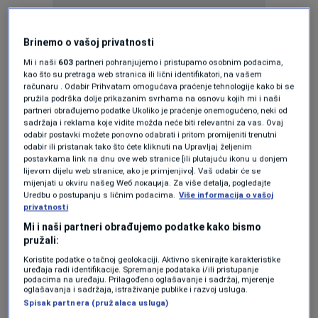
Ovaj sastanak dolazi u trenutku kada je visoki
predstavnik upotrijebio bonske ovlasti i stavio
Brinemo o vašoj privatnosti
van snage zakone koje je donijela Narodna
Mi i naši
603
partneri pohranjujemo i pristupamo osobnim podacima,
kao što su pretraga web stranica ili lični identifikatori, na vašem
skupština RS koji se odnose na Ustavni sud BiH
računaru . Odabir Prihvatam omogućava praćenje tehnologije kako bi se
pružila podrška dolje prikazanim svrhama na osnovu kojih mi i naši
i visokog predstavnika na teritoriji RS.
partneri obrađujemo podatke Ukoliko je praćenje onemogućeno, neki od
sadržaja i reklama koje vidite možda neće biti relevantni za vas. Ovaj
Potom su i pored odluke visokog predstavnika
odabir postavki možete ponovno odabrati i pritom promijeniti trenutni
odabir ili pristanak tako što ćete kliknuti na Upravljaj željenim
ti zakoni iz NSRS objavljeni u službenom
postavkama link na dnu ove web stranice [ili plutajuću ikonu u donjem
lijevom dijelu web stranice, ako je primjenjivo]. Vaš odabir će se
glasniku ovog entiteta.
mijenjati u okviru našeg Wеб локација. Za više detalja, pogledajte
Uredbu o postupanju s ličnim podacima.
Više informacija o vašoj
privatnosti
Dodik bi se nakon sastanka trebao obratiti
Mi i naši partneri obrađujemo podatke kako bismo
pružali:
javnosti, a Eichhorst sastati sa članovima
Koristite podatke o tačnoj geolokaciji. Aktivno skenirajte karakteristike
Predsjedništva BiH.
uređaja radi identifikacije. Spremanje podataka i/ili pristupanje
podacima na uređaju. Prilagođeno oglašavanje i sadržaj, mjerenje
oglašavanja i sadržaja, istraživanje publike i razvoj usluga.
Spisak partnera (pružalaca usluga)
Program N1 televizije možete pratiti UŽIVO