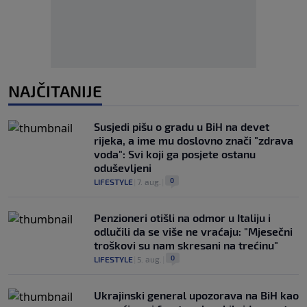
NAJČITANIJE
Susjedi pišu o gradu u BiH na devet
rijeka, a ime mu doslovno znači "zdrava
voda": Svi koji ga posjete ostanu
oduševljeni
0
LIFESTYLE
|
7. aug.
|
Penzioneri otišli na odmor u Italiju i
odlučili da se više ne vraćaju: "Mjesečni
troškovi su nam skresani na trećinu"
0
LIFESTYLE
|
5. aug.
|
Ukrajinski general upozorava na BiH kao