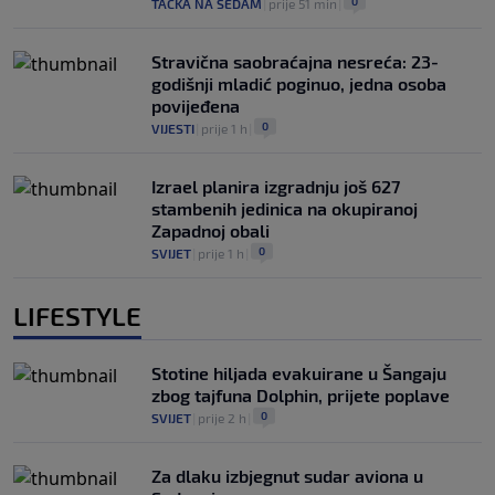
0
TAČKA NA SEDAM
|
prije 51 min
|
Stravična saobraćajna nesreća: 23-
godišnji mladić poginuo, jedna osoba
povijeđena
0
VIJESTI
|
prije 1 h
|
Izrael planira izgradnju još 627
stambenih jedinica na okupiranoj
Zapadnoj obali
0
SVIJET
|
prije 1 h
|
LIFESTYLE
Stotine hiljada evakuirane u Šangaju
zbog tajfuna Dolphin, prijete poplave
0
SVIJET
|
prije 2 h
|
Za dlaku izbjegnut sudar aviona u