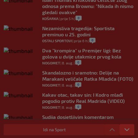
odnosa prema Brownu: "Nikada ih nismo
gledali ovakve"
0
KOŠARKA
|
prije 5 h
|
Nezamisliva tragedija: Sportista
preminuo u 25. godini
0
OSTALI SPORTOVI
|
prije 6 h
|
Dva "krompira" u Premijer ligi: Bez
golova u dvije utakmice prvog kola
0
NOGOMET
|
8. aug.
|
Skandalozno i sramotno: Delije na
Marakani veličale Ratka Mladića (FOTO)
0
NOGOMET
|
8. aug.
|
Kakav otac, takav sin: I Kodro mlađi
pogodio protiv Real Madrida (VIDEO)
0
NOGOMET
|
8. aug.
|
Sudija dosjetljivim komentarom
nasmijao publiku nakon žalbe tenisera
(VIDEO)
Idi na Sport
0
TENIS
|
8. aug.
|