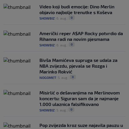
Video koji budi emocije: Dino Merlin
objavio najbolje trenutke s Koševa
0
SHOWBIZ
|
6. aug.
|
Američki reper A$AP Rocky potvrdio da
Rihanna radi na novim pjesmama
0
SHOWBIZ
|
6. aug.
|
Bivša Mamićeva supruga se udala za
NBA zvijezdu, pjevala se Rozga i
Marinko Rokvić
0
NOGOMET
|
5. aug.
|
Misirlić o dešavanjima na Merlinovom
koncertu: Siguran sam da je najmanje
1.000 ulaznica falsifikovano
0
SHOWBIZ
|
5. aug.
|
Pop zvijezda kroz suze najavila pauzu u