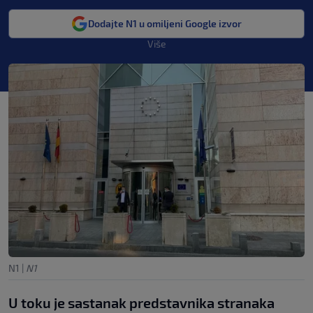
Dodajte N1 u omiljeni Google izvor
Više
N1
|
N1
U toku je sastanak predstavnika stranaka