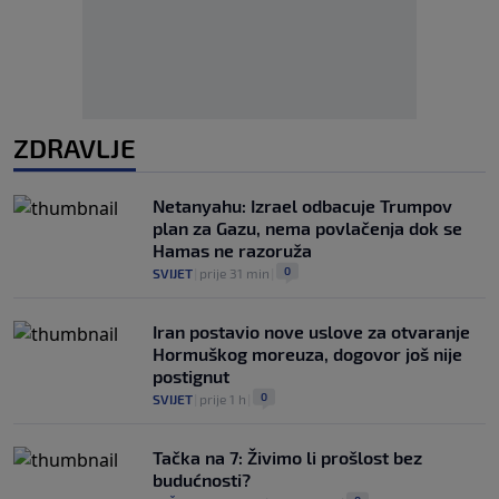
ZDRAVLJE
Netanyahu: Izrael odbacuje Trumpov
plan za Gazu, nema povlačenja dok se
Hamas ne razoruža
0
SVIJET
|
prije 31 min
|
Iran postavio nove uslove za otvaranje
Hormuškog moreuza, dogovor još nije
postignut
0
SVIJET
|
prije 1 h
|
Tačka na 7: Živimo li prošlost bez
budućnosti?