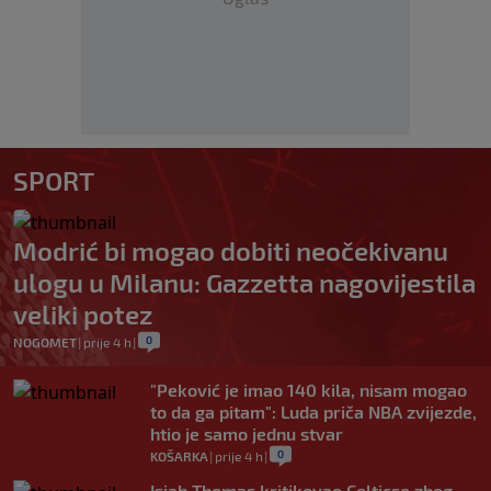
SPORT
Modrić bi mogao dobiti neočekivanu
ulogu u Milanu: Gazzetta nagovijestila
veliki potez
0
NOGOMET
|
prije 4 h
|
"Peković je imao 140 kila, nisam mogao
to da ga pitam": Luda priča NBA zvijezde,
htio je samo jednu stvar
0
KOŠARKA
|
prije 4 h
|
Isiah Thomas kritikovao Celticse zbog