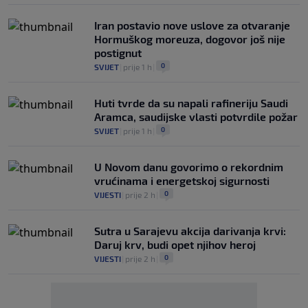
Iran postavio nove uslove za otvaranje
Hormuškog moreuza, dogovor još nije
postignut
0
SVIJET
|
prije 1 h
|
Huti tvrde da su napali rafineriju Saudi
Aramca, saudijske vlasti potvrdile požar
0
SVIJET
|
prije 1 h
|
U Novom danu govorimo o rekordnim
vrućinama i energetskoj sigurnosti
0
VIJESTI
|
prije 2 h
|
Sutra u Sarajevu akcija darivanja krvi:
Daruj krv, budi opet njihov heroj
0
VIJESTI
|
prije 2 h
|