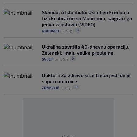
Skandal u Istanbulu: Osimhen krenuo u
fizički obračun sa Mourinom, saigrači ga
jedva zaustavili (VIDEO)
0
NOGOMET
|
8. aug.
|
Ukrajina završila 40-dnevnu operaciju,
Zelenski: Imaju velike probleme
0
SVIJET
|
prije 5 h
|
Doktori: Za zdravo srce treba jesti dvije
supernamirnice
0
ZDRAVLJE
|
7. aug.
|
Oglas