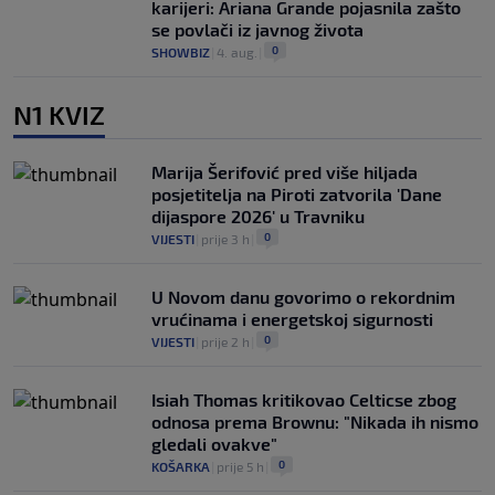
karijeri: Ariana Grande pojasnila zašto
se povlači iz javnog života
0
SHOWBIZ
|
4. aug.
|
N1 KVIZ
Marija Šerifović pred više hiljada
posjetitelja na Piroti zatvorila 'Dane
dijaspore 2026' u Travniku
0
VIJESTI
|
prije 3 h
|
U Novom danu govorimo o rekordnim
vrućinama i energetskoj sigurnosti
0
VIJESTI
|
prije 2 h
|
Isiah Thomas kritikovao Celticse zbog
odnosa prema Brownu: "Nikada ih nismo
gledali ovakve"
0
KOŠARKA
|
prije 5 h
|