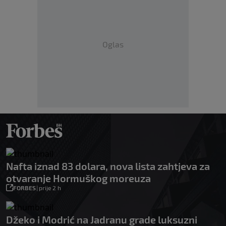
Oglas
Nafta iznad 83 dolara, nova lista zahtjeva za
otvaranje Hormuškog moreuza
FORBES
|
prije 2 h
Džeko i Modrić na Jadranu grade luksuzni