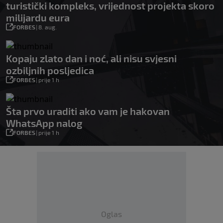
turistički kompleks, vrijednost projekta skoro
milijardu eura
FORBES
|
8. aug.
Kopaju zlato dan i noć, ali nisu svjesni
ozbiljnih posljedica
FORBES
|
prije 1 h
Šta prvo uraditi ako vam je hakovan
WhatsApp nalog
FORBES
|
prije 1 h
Oglas