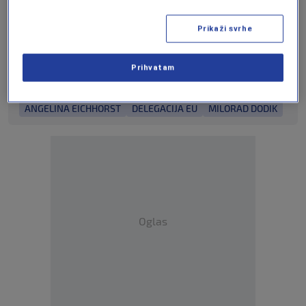
na
ovom linku
kao i putem aplikacija
Prikaži svrhe
za
An
droid
|
iPhone/iPad
Prihvatam
Više tema kao što je ova?
ANGELINA EICHHORST
DELEGACIJA EU
MILORAD DODIK
Oglas