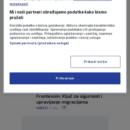
privatnosti
Reakcija iz Predsjedništva Vijeća EU na
prikrivanje grba BiH plavim platnom u
Mi i naši partneri obrađujemo podatke kako bismo
zgradi Parlamenta
pružali:
0
VIJESTI
|
30. okt.
|
Koristite podatke o tačnoj geolokaciji. Aktivno skenirajte karakteristike
uređaja radi identifikacije. Spremanje podataka i/ili pristupanje
podacima na uređaju. Prilagođeno oglašavanje i sadržaj, mjerenje
PODRŠKA EU PUTU
oglašavanja i sadržaja, istraživanje publike i razvoj usluga.
Delegacija EU parlamenta dolazi u posjetu
Spisak partnera (pružalaca usluga)
Bosni i Hercegovini
0
VIJESTI
|
12. sep.
|
Prikaži svrhe
Delagacija EU za N1 o novoj odluci
Schmidta: Zabrinuti smo...
0
VIJESTI
|
25. apr.
|
Prihvatam
BiH i EU korak bliže sporazumu s
Frontexom: Ključ za sigurnost i
upravljanje migracijama
0
VIJESTI
|
3. dec.
|