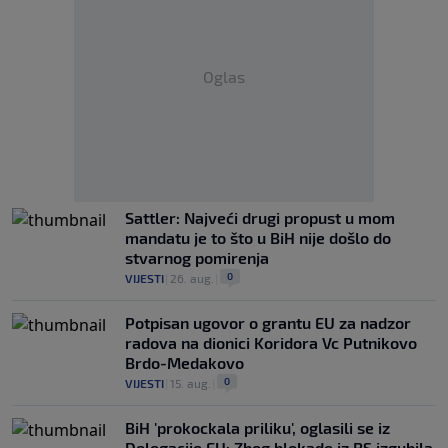
Oglas
Sattler: Najveći drugi propust u mom
mandatu je to što u BiH nije došlo do
stvarnog pomirenja
0
VIJESTI
|
26. aug.
|
Potpisan ugovor o grantu EU za nadzor
radova na dionici Koridora Vc Putnikovo
Brdo-Medakovo
0
VIJESTI
|
15. aug.
|
BiH 'prokockala priliku', oglasili se iz
Delegacije EU: Zbog blokade iz RS izgubila