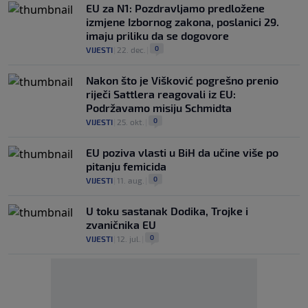
EU za N1: Pozdravljamo predložene
izmjene Izbornog zakona, poslanici 29.
imaju priliku da se dogovore
0
VIJESTI
|
22. dec.
|
Nakon što je Višković pogrešno prenio
riječi Sattlera reagovali iz EU:
Podržavamo misiju Schmidta
0
VIJESTI
|
25. okt.
|
EU poziva vlasti u BiH da učine više po
pitanju femicida
0
VIJESTI
|
11. aug.
|
U toku sastanak Dodika, Trojke i
zvaničnika EU
0
VIJESTI
|
12. jul.
|