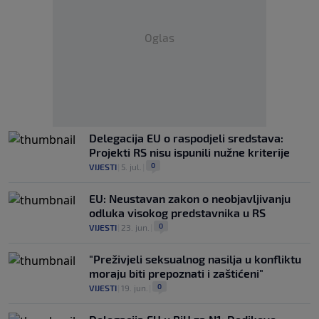
Oglas
Delegacija EU o raspodjeli sredstava:
Projekti RS nisu ispunili nužne kriterije
0
VIJESTI
|
5. jul.
|
EU: Neustavan zakon o neobjavljivanju
odluka visokog predstavnika u RS
0
VIJESTI
|
23. jun.
|
"Preživjeli seksualnog nasilja u konfliktu
moraju biti prepoznati i zaštićeni"
0
VIJESTI
|
19. jun.
|