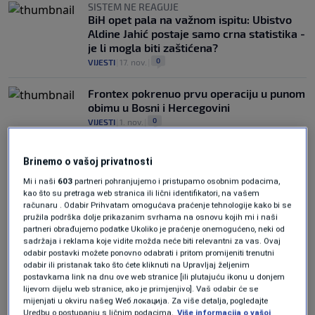
SISTEM NE REAGUJE
BiH opet pala na važnom ispitu: Ubistvo
Aldine Jahić postaje samo crna statistika -
je li mogla biti zaštićena?
0
VIJESTI
|
17. nov.
|
Frontex pokrenuo prvu operaciju u punom
obimu u Bosni i Hercegovini
0
VIJESTI
|
1. nov.
|
Brinemo o vašoj privatnosti
Mi i naši
603
partneri pohranjujemo i pristupamo osobnim podacima,
kao što su pretraga web stranica ili lični identifikatori, na vašem
računaru . Odabir Prihvatam omogućava praćenje tehnologije kako bi se
pružila podrška dolje prikazanim svrhama na osnovu kojih mi i naši
Oglas
partneri obrađujemo podatke Ukoliko je praćenje onemogućeno, neki od
sadržaja i reklama koje vidite možda neće biti relevantni za vas. Ovaj
odabir postavki možete ponovno odabrati i pritom promijeniti trenutni
odabir ili pristanak tako što ćete kliknuti na Upravljaj željenim
postavkama link na dnu ove web stranice [ili plutajuću ikonu u donjem
lijevom dijelu web stranice, ako je primjenjivo]. Vaš odabir će se
mijenjati u okviru našeg Wеб локација. Za više detalja, pogledajte
Uredbu o postupanju s ličnim podacima.
Više informacija o vašoj