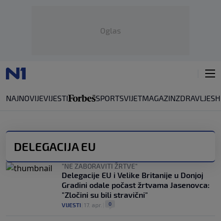
Oglas
NAJNOVIJE
VIJESTI
SPORT
SVIJET
MAGAZIN
ZDRAVLJE
SH
DELEGACIJA EU
"NE ZABORAVITI ŽRTVE"
Delegacije EU i Velike Britanije u Donjoj
Gradini odale počast žrtvama Jasenovca:
"Zločini su bili stravični"
0
VIJESTI
|
17. apr.
|