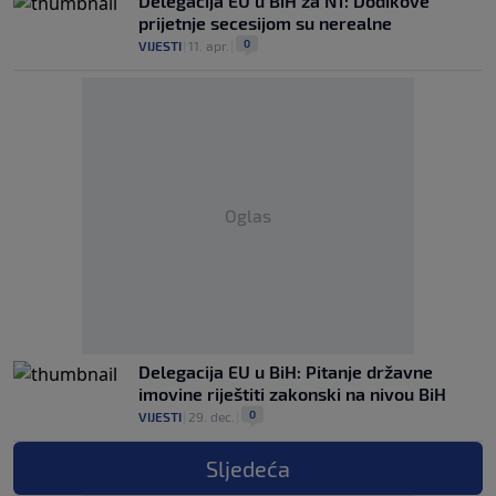
Delegacija EU u BiH za N1: Dodikove
prijetnje secesijom su nerealne
0
VIJESTI
|
11. apr.
|
Oglas
Delegacija EU u BiH: Pitanje državne
imovine riještiti zakonski na nivou BiH
0
VIJESTI
|
29. dec.
|
Sljedeća