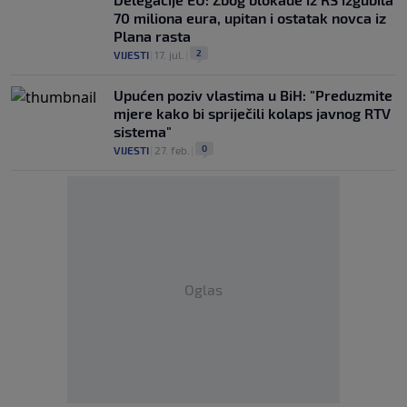
70 miliona eura, upitan i ostatak novca iz
Plana rasta
2
VIJESTI
|
17. jul.
|
Upućen poziv vlastima u BiH: "Preduzmite
mjere kako bi spriječili kolaps javnog RTV
sistema"
0
VIJESTI
|
27. feb.
|
Oglas