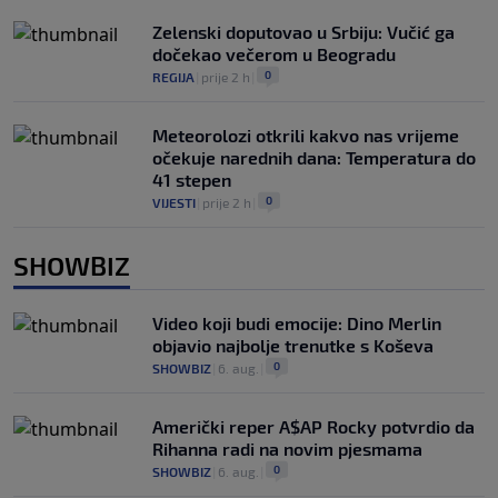
Zelenski doputovao u Srbiju: Vučić ga
dočekao večerom u Beogradu
0
REGIJA
|
prije 2 h
|
Meteorolozi otkrili kakvo nas vrijeme
očekuje narednih dana: Temperatura do
41 stepen
0
VIJESTI
|
prije 2 h
|
SHOWBIZ
Video koji budi emocije: Dino Merlin
objavio najbolje trenutke s Koševa
0
SHOWBIZ
|
6. aug.
|
Američki reper A$AP Rocky potvrdio da
Rihanna radi na novim pjesmama
0
SHOWBIZ
|
6. aug.
|