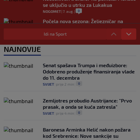
se uključio u utrku za Lukakua
0
NOGOMET
|
7. aug.
|
Počela nova sezona: Željezničar na
Grbavici savladao BSK
Idi na Sport
0
NOGOMET
|
7. aug.
|
UEFA pokreće istragu: Je li Infantino
NAJNOVIJE
namjeravao prodati prava na Svjetsko
prvenstvo ispod cijene?
0
NOGOMET
|
7. aug.
|
Senat spašava Trumpa i međuizbore:
Odobreno produženje finansiranja vlade
do 11. decembra
0
SVIJET
|
prije 2 min
|
Zemljotres probudio Austrijance: "Prvo
prasak, a onda se kuća zatresla"
0
SVIJET
|
prije 4 min
|
Baronesa Arminka Helić nakon požara
kod Srebrenice: Nove sankcije su