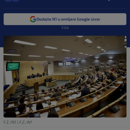
Dodajte N1 u omiljeni Google izvor
Više
F.Z./N1
|
F.Z./N1