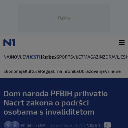
Oglas
NAJNOVIJE
VIJESTI
SPORT
SVIJET
MAGAZIN
ZDRAVLJE
S
Ekonomija
Kultura
Regija
Crna hronika
Obrazovanje
Vrijeme
Dom naroda PFBiH prihvatio
Nacrt zakona o podršci
osobama s invaliditetom
0
,
N1 BiH
FENA
VIJESTI
|
30. mar. 2023. 13:47
|
|