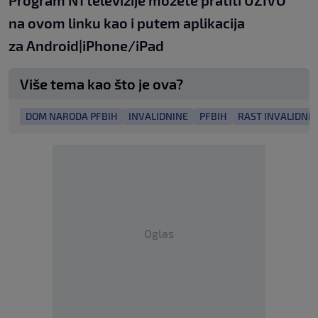
Program N1 televizije možete pratiti UŽIVO
na
ovom linku
kao i putem aplikacija
za
An
droid
|
iPhone/iPad
Više tema kao što je ova?
DOM NARODA PFBIH
INVALIDNINE
PFBIH
RAST INVALIDNI
Oglas