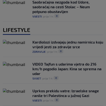
Saobraćajna nezgoda kod Udore,
saobraćaj na cesti Stolac – Neum
potpuno obustavljen
0
VIJESTI
|
prije 1 h
|
LIFESTYLE
Kardiolozi izdvajaju jednu namirnicu koju
vrijedi jesti za zdravije srce
0
ZDRAVLJE
|
prije 1 h
|
VIDEO Tajfun s udarima vjetra do 216
km/h pogodio Japan: Kina se sprema na
udar
0
SVIJET
|
prije 1 h
|
Uprkos prekidu vatre: Izraelske snage
ranile tri Palestinca u južnoj Gazi
0
VIJESTI
|
prije 1 h
|