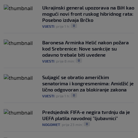
Ukrajinski general upozorava na BiH kao
mogući novi front ruskog hibridnog rata:
Posebno izdvaja Brčko
0
VIJESTI
|
prije 1 h
|
Baronesa Arminka Helić nakon požara
kod Srebrenice: Nove sankcije su
odavno trebale biti uvedene
0
VIJESTI
|
prije 8 min
|
Suljagić se obratio američkim
senatorima i kongresmenima: Amidžić je
lično odgovoran za blokiranje zakona
0
VIJESTI
|
prije 1 h
|
Predsjednik FIFA-e negira tvrdnju da je
UEFA platila navodnoj "ljubavnici"
0
NOGOMET
|
prije 23 min
|