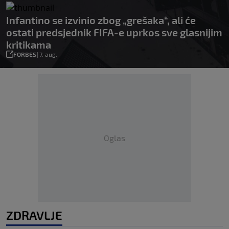
Infantino se izvinio zbog „grešaka“, ali će
ostati predsjednik FIFA-e uprkos sve glasnijim
kritikama
FORBES
|
7. aug.
Oglas
ZDRAVLJE