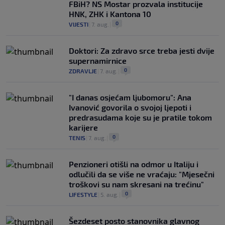
FBiH? NS Mostar prozvala institucije
HNK, ZHK i Kantona 10
0
VIJESTI
|
7. aug.
|
Doktori: Za zdravo srce treba jesti dvije
supernamirnice
0
ZDRAVLJE
|
7. aug.
|
"I danas osjećam ljubomoru": Ana
Ivanović govorila o svojoj ljepoti i
predrasudama koje su je pratile tokom
karijere
0
TENIS
|
7. aug.
|
Penzioneri otišli na odmor u Italiju i
odlučili da se više ne vraćaju: "Mjesečni
troškovi su nam skresani na trećinu"
0
LIFESTYLE
|
5. aug.
|
Šezdeset posto stanovnika glavnog