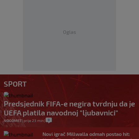
Oglas
SPORT
Predsjednik FIFA-e negira tvrdnju da je
UEFA platila navodnoj "ljubavnici"
0
NOGOMET
|
prije 23 min
|
Novi igrač Millwalla odmah postao hit: