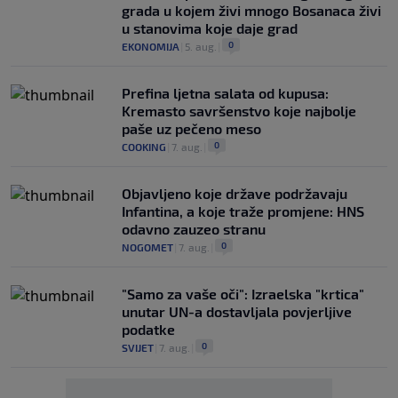
grada u kojem živi mnogo Bosanaca živi
u stanovima koje daje grad
0
EKONOMIJA
|
5. aug.
|
Prefina ljetna salata od kupusa:
Kremasto savršenstvo koje najbolje
paše uz pečeno meso
0
COOKING
|
7. aug.
|
Objavljeno koje države podržavaju
Infantina, a koje traže promjene: HNS
odavno zauzeo stranu
0
NOGOMET
|
7. aug.
|
"Samo za vaše oči": Izraelska "krtica"
unutar UN-a dostavljala povjerljive
podatke
0
SVIJET
|
7. aug.
|