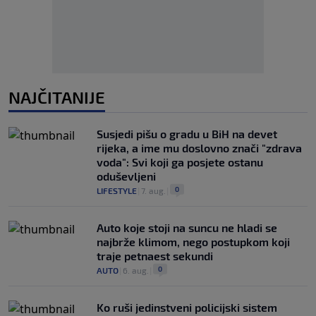
NAJČITANIJE
Susjedi pišu o gradu u BiH na devet
rijeka, a ime mu doslovno znači "zdrava
voda": Svi koji ga posjete ostanu
oduševljeni
0
LIFESTYLE
|
7. aug.
|
Auto koje stoji na suncu ne hladi se
najbrže klimom, nego postupkom koji
traje petnaest sekundi
0
AUTO
|
6. aug.
|
Ko ruši jedinstveni policijski sistem