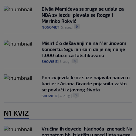
Bivša Mamićeva supruga se udala za
NBA zvijezdu, pjevala se Rozga i
Marinko Rokvić
0
NOGOMET
|
5. aug.
|
Misirlić o dešavanjima na Merlinovom
koncertu: Siguran sam da je najmanje
1.000 ulaznica falsifikovano
0
SHOWBIZ
|
5. aug.
|
Pop zvijezda kroz suze najavila pauzu u
karijeri: Ariana Grande pojasnila zašto
se povlači iz javnog života
0
SHOWBIZ
|
4. aug.
|
N1 KVIZ
Vrućina ih dovede, hladnoća iznenadi: Na
poznatom bh. izletištu usred ljeta svega