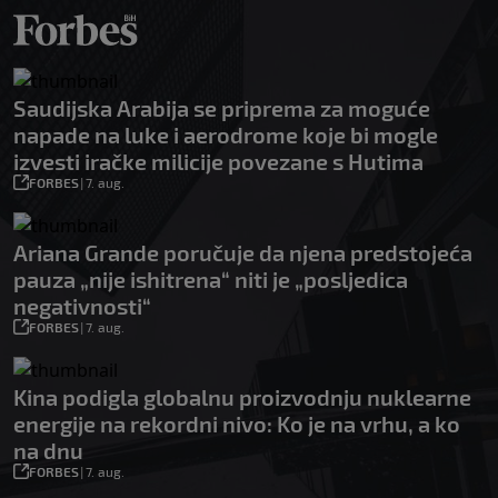
Saudijska Arabija se priprema za moguće
napade na luke i aerodrome koje bi mogle
izvesti iračke milicije povezane s Hutima
FORBES
|
7. aug.
Ariana Grande poručuje da njena predstojeća
pauza „nije ishitrena“ niti je „posljedica
negativnosti“
FORBES
|
7. aug.
Kina podigla globalnu proizvodnju nuklearne
energije na rekordni nivo: Ko je na vrhu, a ko
na dnu
FORBES
|
7. aug.