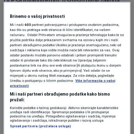
Lice sa invaliditetom, u smislu ovog zakona,
jeste ono kod kojeg postoje trajne promjene u
Brinemo o vašoj privatnosti
zdravstvenom stanju, odnosno trajno
Mi i naši
603
partneri pohranjujemo i pristupamo osobnim podacima,
oštećenje organizma prouzrokovano bolešću
kao što su pretraga web stranica ili lični identifikatori, na vašem
računaru . Odabir Prihvatam omogućava praćenje tehnologije kako bi se
(urođenom ili stečenom) ili povredom i koje ne
pružila podrška dolje prikazanim svrhama na osnovu kojih mi i naši
partneri obrađujemo podatke Ukoliko je praćenje onemogućeno, neki od
može biti otklonjeno liječenjem ili mjerama
sadržaja i reklama koje vidite možda neće biti relevantni za vas. Ovaj
odabir postavki možete ponovno odabrati i pritom promijeniti trenutni
medicinske zaštite, a koje je zbog takvog
odabir ili pristanak tako što ćete kliknuti na Upravljaj željenim
postavkama link na dnu ove web stranice [ili plutajuću ikonu u donjem
stanja u interakciji s različitim barijerama
lijevom dijelu web stranice, ako je primjenjivo]. Vaš odabir će se
onemogućeno, pod jednakim uslovima
mijenjati u okviru našeg Wеб локација. Za više detalja, pogledajte
Uredbu o postupanju s ličnim podacima.
Više informacija o vašoj
ravnopravno sa ostalim članovima društva,
privatnosti
Mi i naši partneri obrađujemo podatke kako bismo
sudjelovati u svim segmentima života.
pružali:
Koristite podatke o tačnoj geolokaciji. Aktivno skenirajte karakteristike
uređaja radi identifikacije. Spremanje podataka i/ili pristupanje
To su djeca i odrasli koji su slijepi i slabovidi,
podacima na uređaju. Prilagođeno oglašavanje i sadržaj, mjerenje
oglašavanja i sadržaja, istraživanje publike i razvoj usluga.
gluhi i nagluhi, s poremećajima u govoru i
Spisak partnera (pružalaca usluga)