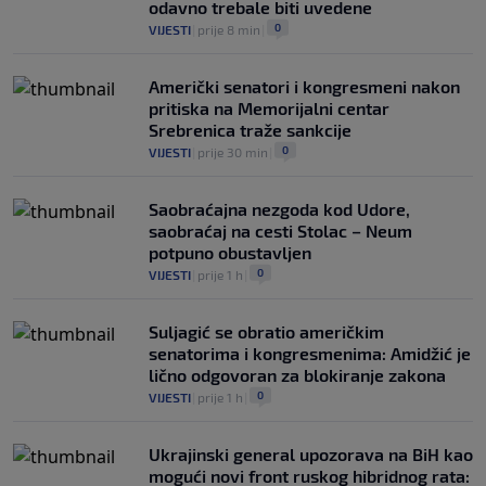
odavno trebale biti uvedene
0
VIJESTI
|
prije 8 min
|
Američki senatori i kongresmeni nakon
pritiska na Memorijalni centar
Srebrenica traže sankcije
0
VIJESTI
|
prije 30 min
|
Saobraćajna nezgoda kod Udore,
saobraćaj na cesti Stolac – Neum
potpuno obustavljen
0
VIJESTI
|
prije 1 h
|
Suljagić se obratio američkim
senatorima i kongresmenima: Amidžić je
lično odgovoran za blokiranje zakona
0
VIJESTI
|
prije 1 h
|
Ukrajinski general upozorava na BiH kao
mogući novi front ruskog hibridnog rata: