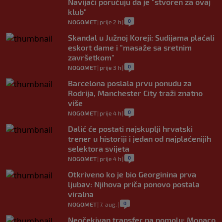
Navijači poručuju da je "stvoren za ovaj
klub"
0
NOGOMET
|
prije 2 h
|
Skandal u Južnoj Koreji: Sudijama plaćali
eskort dame i "masaže sa sretnim
završetkom"
0
NOGOMET
|
prije 3 h
|
Barcelona poslala prvu ponudu za
Rodrija, Manchester City traži znatno
više
0
NOGOMET
|
prije 4 h
|
Dalić će postati najskuplji hrvatski
trener u historiji i jedan od najplaćenijih
selektora svijeta
0
NOGOMET
|
prije 4 h
|
Otkriveno ko je bio Georginina prva
ljubav: Njihova priča ponovo postala
viralna
0
NOGOMET
|
7. aug.
|
Neočekivan transfer na pomolu: Monaco