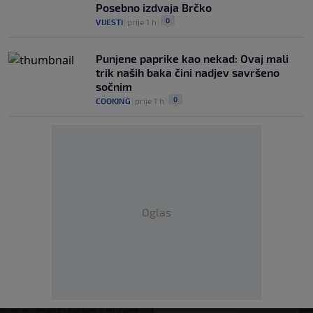
Posebno izdvaja Brčko
0
VIJESTI
|
prije 1 h
|
Punjene paprike kao nekad: Ovaj mali
trik naših baka čini nadjev savršeno
sočnim
0
COOKING
|
prije 1 h
|
Oglas