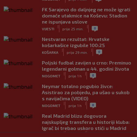
FK Sarajevo do daljnjeg ne može igrati
domaće utakmice na Koševu: Stadion
ne ispunjava uslove
|
|
0
VIJESTI
prije 25 min.
Nestvaran rezultat: Hrvatske
košarkašice izgubile 100:25
|
|
0
KOŠARKA
prije 29 min.
Poljski fudbal zavijen u crno: Preminuo
legendarni golman u 44. godini života
|
|
0
NOGOMET
prije 1 h
Neymar totalno pogubio živce:
Asistirao za pobjedu, pa ušao u sukob
s navijačima (VIDEO)
|
|
0
NOGOMET
prije 1 h
Real Madrid blizu dogovora
najskupljeg transfera u historiji kluba:
Igrač bi trebao uskoro stići u Madrid
|
|
0
NOGOMET
prije 1 h