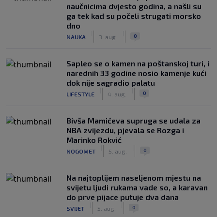
naučnicima dvjesto godina, a našli su
ga tek kad su počeli strugati morsko
dno
|
|
0
NAUKA
3. aug.
Saplео se o kamen na poštanskoj turi, i
narednih 33 godine nosio kamenje kući
dok nije sagradio palatu
|
|
0
LIFESTYLE
4. aug.
Bivša Mamićeva supruga se udala za
NBA zvijezdu, pjevala se Rozga i
Marinko Rokvić
|
|
0
NOGOMET
5. aug.
Na najtoplijem naseljenom mjestu na
svijetu ljudi rukama vade so, a karavan
do prve pijace putuje dva dana
|
|
0
SVIJET
5. aug.