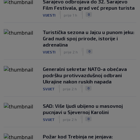
Sarajevo odbrojava do 32. Sarajevo
Film Festivala, grad već prepun turista
|
|
0
VIJESTI
prije 1 h
Turistička sezona u Jajcu u punom jeku:
Grad nudi spoj prirode, istorije i
adrenalina
|
|
0
VIJESTI
prije 2 h
Generalni sekretar NATO-a obećava
podršku protivvazdušnoj odbrani
Ukrajine nakon ruskih napada
|
|
0
SVIJET
prije 2 h
SAD: Više ljudi ubijeno u masovnoj
pucnjavi u Sjevernoj Karolini
|
|
0
SVIJET
prije 2 h
Požar kod Trebinja ne jenjava: