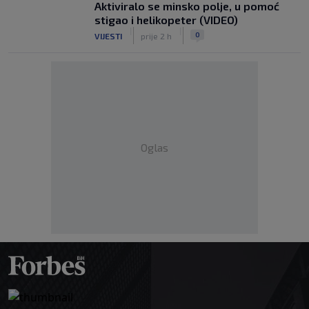
Aktiviralo se minsko polje, u pomoć
stigao i helikopeter (VIDEO)
|
|
0
VIJESTI
prije 2 h
Oglas