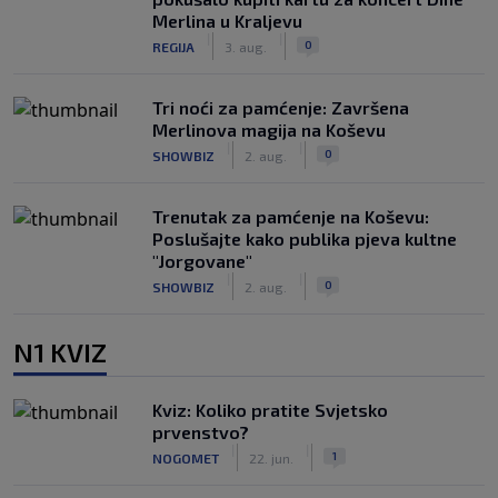
Merlina u Kraljevu
|
|
0
REGIJA
3. aug.
Tri noći za pamćenje: Završena
Merlinova magija na Koševu
|
|
0
SHOWBIZ
2. aug.
Trenutak za pamćenje na Koševu:
Poslušajte kako publika pjeva kultne
"Jorgovane"
|
|
0
SHOWBIZ
2. aug.
N1 KVIZ
Kviz: Koliko pratite Svjetsko
prvenstvo?
|
|
1
NOGOMET
22. jun.