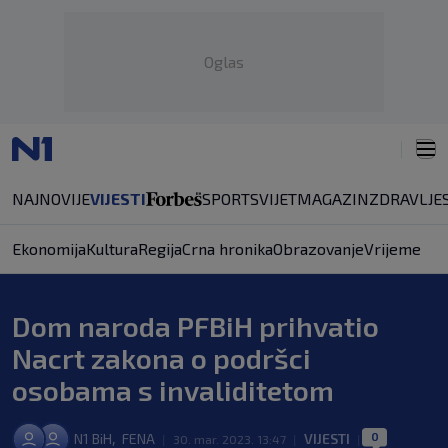
Oglas
NAJNOVIJE
VIJESTI
SPORT
SVIJET
MAGAZIN
ZDRAVLJE
Ekonomija
Kultura
Regija
Crna hronika
Obrazovanje
Vrijeme
Dom naroda PFBiH prihvatio
Nacrt zakona o podršci
osobama s invaliditetom
0
,
N1 BiH
FENA
VIJESTI
|
30. mar. 2023. 13:47
|
|