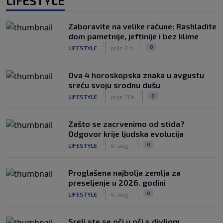
LIFESTYLE
Zaboravite na velike račune: Rashladite
dom pametnije, jeftinije i bez klime
|
|
0
LIFESTYLE
prije 2 h
Ova 4 horoskopska znaka u avgustu
sreću svoju srodnu dušu
|
|
0
LIFESTYLE
prije 11 h
Zašto se zacrvenimo od stida?
Odgovor krije ljudska evolucija
|
|
0
LIFESTYLE
4. aug.
Proglašena najbolja zemlja za
preseljenje u 2026. godini
|
|
0
LIFESTYLE
4. aug.
Sreli ste se oči u oči s divljom