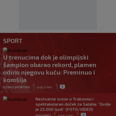
SPORT
U trenucima dok je olimpijski
šampion obarao rekord, plamen
odnio njegovu kuću: Preminuo i
komšija
|
|
0
OSTALI SPORTOVI
prije 5 min.
Nestvarne scene u Trabzonu i
spektakularan doček za Salaha: "Ovdje
je 25.000 ljudi" (FOTO/VIDEO)
|
|
0
NOGOMET
prije 7 min.