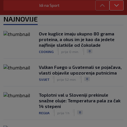
Idi na Sport
Lara Gut-Behrami završila karijeru:
Jedna od najvećih skijašica svih
NAJNOVIJE
vremena rekla "zbogom"
|
|
0
OSTALI SPORTOVI
prije 1 h
Ove kuglice imaju ukupno 80 grama
Predsjednik FIFA-e ne odustaje od
proteina, a okus im je kao da jedete
svojih planova: Otkriveno šta je
najfinije slatkiše od čokolade
ponudio Marokancima za podršku
|
|
|
|
0
COOKING
prije 0 min.
0
NOGOMET
prije 2 h
Vulkan Fuego u Gvatemali se pojačava,
vlasti objavile upozorenja putnicima
|
|
0
SVIJET
prije 52 min.
Toplotni val u Sloveniji prekinule
snažne oluje: Temperatura pala za čak
14 stepeni
|
|
0
REGIJA
prije 1 h