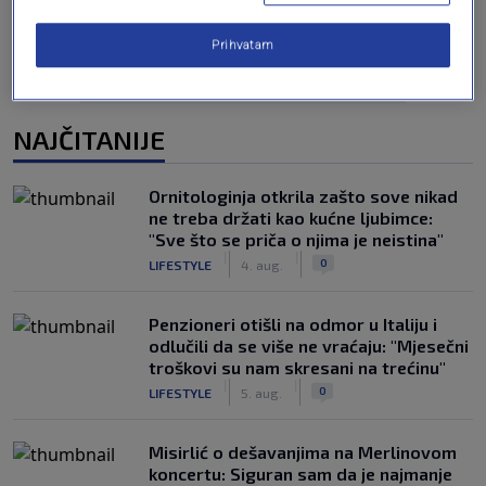
Prihvatam
NAJČITANIJE
Ornitologinja otkrila zašto sove nikad
ne treba držati kao kućne ljubimce:
"Sve što se priča o njima je neistina"
|
|
0
LIFESTYLE
4. aug.
Penzioneri otišli na odmor u Italiju i
odlučili da se više ne vraćaju: "Mjesečni
troškovi su nam skresani na trećinu"
|
|
0
LIFESTYLE
5. aug.
Misirlić o dešavanjima na Merlinovom
koncertu: Siguran sam da je najmanje