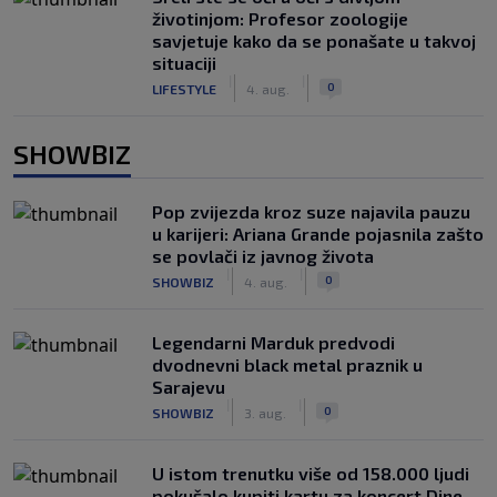
životinjom: Profesor zoologije
savjetuje kako da se ponašate u takvoj
situaciji
|
|
0
LIFESTYLE
4. aug.
SHOWBIZ
Pop zvijezda kroz suze najavila pauzu
u karijeri: Ariana Grande pojasnila zašto
se povlači iz javnog života
|
|
0
SHOWBIZ
4. aug.
Legendarni Marduk predvodi
dvodnevni black metal praznik u
Sarajevu
|
|
0
SHOWBIZ
3. aug.
U istom trenutku više od 158.000 ljudi
pokušalo kupiti kartu za koncert Dine