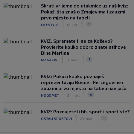
Skrati vrijeme do utakmice uz naš kviz:
Pokaži šta znaš o Zmajevima i zauzmi
prvo mjesto na tabeli
|
|
1
LIFESTYLE
12. jun.
KVIZ: Spremate li se za Koševo?
Provjerite koliko dobro znate stihove
Dine Merlina
|
|
1
MAGAZIN
31. mar.
KVIZ: Pokaži koliko poznaješ
reprezentaciju Bosne i Hercegovine i
zauzmi prvo mjesto na tabeli navijača
|
|
0
NOGOMET
31. mar.
KVIZ: Poznajete li bh. sport i sportiste?
|
|
0
OSTALI SPORTOVI
23. mar.