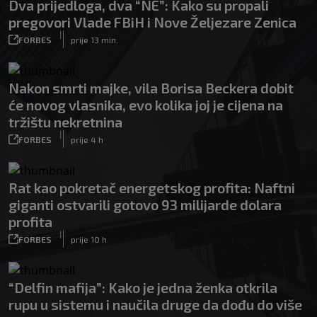
Dva prijedloga, dva “NE”: Kako su propali
pregovori Vlade FBiH i Nove Željezare Zenica
|
FORBES
prije 13 min.
Nakon smrti majke, vila Borisa Beckera dobit
će novog vlasnika, evo kolika joj je cijena na
tržištu nekretnina
|
FORBES
prije 4 h
Rat kao pokretač energetskog profita: Naftni
giganti ostvarili gotovo 93 milijarde dolara
profita
|
FORBES
prije 10 h
“Delfin mafija”: Kako je jedna ženka otkrila
rupu u sistemu i naučila druge da dođu do više