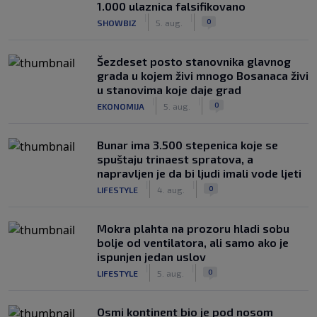
1.000 ulaznica falsifikovano
|
|
0
SHOWBIZ
5. aug.
Šezdeset posto stanovnika glavnog
grada u kojem živi mnogo Bosanaca živi
u stanovima koje daje grad
|
|
0
EKONOMIJA
5. aug.
Bunar imа 3.500 stepenica koje se
spuštaju trinaest spratova, a
napravljen je da bi ljudi imali vode ljeti
|
|
0
LIFESTYLE
4. aug.
Mokra plahta na prozoru hladi sobu
bolje od ventilatora, ali samo ako je
ispunjen jedan uslov
|
|
0
LIFESTYLE
5. aug.
Osmi kontinent bio je pod nosom