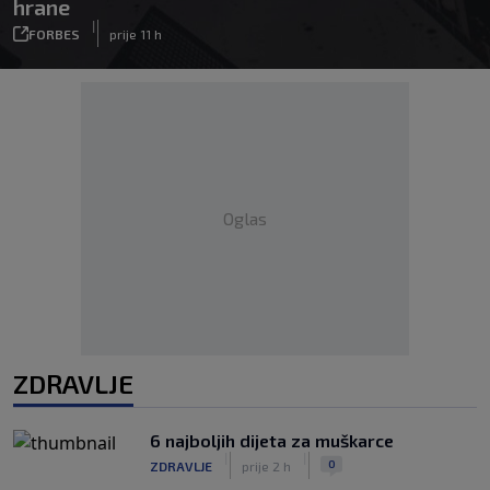
hrane
|
FORBES
prije 11 h
Oglas
ZDRAVLJE
6 najboljih dijeta za muškarce
|
|
0
ZDRAVLJE
prije 2 h