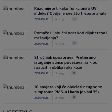
Razumijete li kako funkcionira UV
indeks? Ovdje je sve što trebate znati
|
|
0
ZDRAVLJE
4. aug.
Pomaže li jabučni ocat kod dijabetesa i
mršavljenja?
|
|
0
ZDRAVLJE
4. aug.
Stručnjak upozorava: Pretjerano
izlaganje suncu povećava rizik od
različitih oblika raka kože
|
|
0
ZDRAVLJE
3. aug.
10 savjeta koji će olakšati neugodne
simptome PMS-a i kada je vani 35+
|
|
0
ZDRAVLJE
3. aug.