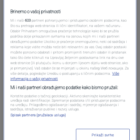
Brinemo o vašoj privatnosti
Mi i naši
603
partneri pohranjujemo i pristupamo osobnim podacima, kao
što su pretraga web stranica ili lični identifikatori, na vašem računaru .
Odabir Prihvatam omogućava praćenje tehnologije kako bi se pružila
podrška dolje prikazanim svrhama na osnovu kojih mi i naši partneri
obrađujemo podatke Ukoliko je praćenje onemogućeno, neki od sadržaja i
reklama koje vidite možda neće biti relevantni za vas. Ovaj odabir postavki
Oglas
možete ponovno odabrati i pritom promijeniti trenutni odabir ili pristanak
tako što ćete kliknuti na Upravljaj željenim postavkama link na dnu ove
web stranice [ili plutajuću ikonu u donjem lijevom dijelu web stranice, ako
je primjenjivo]. Vaš odabir će se mijenjati u okviru našeg Wеб локација. Za
više detalja, pogledajte Uredbu o postupanju s ličnim podacima.
Više
informacija o vašoj privatnosti
Mi i naši partneri obrađujemo podatke kako bismo pružali:
Koristite podatke o tačnoj geolokaciji. Aktivno skenirajte karakteristike
uređaja radi identifikacije. Spremanje podataka i/ili pristupanje podacima
na uređaju. Prilagođeno oglašavanje i sadržaj, mjerenje oglašavanja i
sadržaja, istraživanje publike i razvoj usluga.
Spisak partnera (pružalaca usluga)
Oglas
Prikaži svrhe