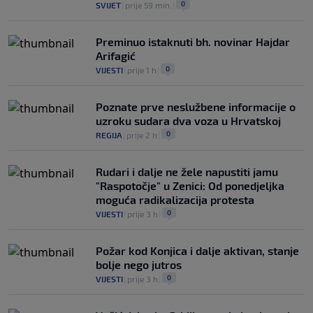
0
SVIJET
|
prije 59 min.
|
Preminuo istaknuti bh. novinar Hajdar
Arifagić
0
VIJESTI
|
prije 1 h
|
Poznate prve neslužbene informacije o
uzroku sudara dva voza u Hrvatskoj
0
REGIJA
|
prije 2 h
|
Rudari i dalje ne žele napustiti jamu
"Raspotočje" u Zenici: Od ponedjeljka
moguća radikalizacija protesta
0
VIJESTI
|
prije 3 h
|
Požar kod Konjica i dalje aktivan, stanje
bolje nego jutros
0
VIJESTI
|
prije 3 h
|