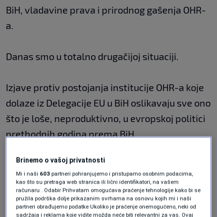
BiH, vladavine prava i prirodnog gašenja OHR-
a.
Danas smo u totalno drugačijoj situaciji.
Izjave protiv postojanja institucije OHR-a koje
dolaze iz Delegacije EU u BiH oslikavaju sve ono
što je loše, neproduktivno, u evropskoj politici
prethodnih godina prema BiH.
Brinemo o vašoj privatnosti
Bojim se da je njemačka inicijativa ka guranju
Mi i naši
603
partneri pohranjujemo i pristupamo osobnim podacima,
novog dinamičnog visokog predstavnika u
kao što su pretraga web stranica ili lični identifikatori, na vašem
računaru . Odabir Prihvatam omogućava praćenje tehnologije kako bi se
osobi Christiana Schmidta, čak i ako je bila
pružila podrška dolje prikazanim svrhama na osnovu kojih mi i naši
partneri obrađujemo podatke Ukoliko je praćenje onemogućeno, neki od
dobronamjerna, bila nespretna.
sadržaja i reklama koje vidite možda neće biti relevantni za vas. Ovaj