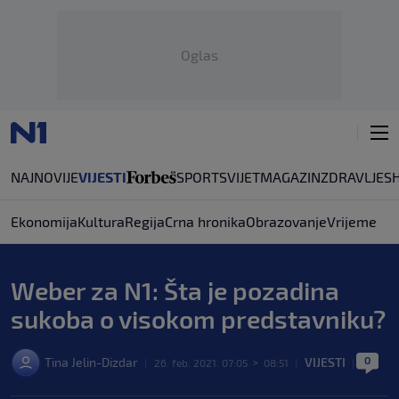
Oglas
NAJNOVIJE
VIJESTI
SPORT
SVIJET
MAGAZIN
ZDRAVLJE
S
Ekonomija
Kultura
Regija
Crna hronika
Obrazovanje
Vrijeme
Weber za N1: Šta je pozadina
sukoba o visokom predstavniku?
0
Tina Jelin-Dizdar
VIJESTI
|
26. feb. 2021. 07:05
>
08:51
|
|