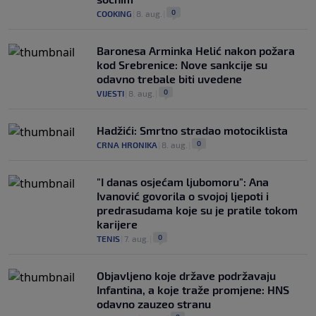
0
COOKING
|
8. aug.
|
Baronesa Arminka Helić nakon požara
kod Srebrenice: Nove sankcije su
odavno trebale biti uvedene
0
VIJESTI
|
8. aug.
|
Hadžići: Smrtno stradao motociklista
0
CRNA HRONIKA
|
8. aug.
|
"I danas osjećam ljubomoru": Ana
Ivanović govorila o svojoj ljepoti i
predrasudama koje su je pratile tokom
karijere
0
TENIS
|
7. aug.
|
Objavljeno koje države podržavaju
Infantina, a koje traže promjene: HNS
odavno zauzeo stranu