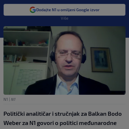
Dodajte N1 u omiljeni Google izvor
Više
N1
|
N1
Politički analitičar i stručnjak za Balkan Bodo
Weber za N1 govori o politici međunarodne