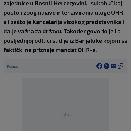
zajednice u Bosni i Hercegovini, "sukobu" koji
postoji zbog najave intenziviranja uloge OHR-
a i zašto je Kancelarija visokog predstavnika i
dalje važna za državu. Također govorio je i o
posljednjoj odluci sudije iz Banjaluke kojom se
faktički ne priznaje mandat OHR-a.
Podijeli
Oglas