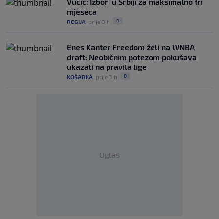
Vučić: Izbori u Srbiji za maksimalno tri
mjeseca
0
REGIJA
|
prije 3 h
|
Enes Kanter Freedom želi na WNBA
draft: Neobičnim potezom pokušava
ukazati na pravila lige
0
KOŠARKA
|
prije 3 h
|
Oglas