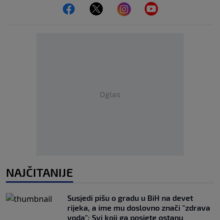
Oglas
NAJČITANIJE
Susjedi pišu o gradu u BiH na devet
rijeka, a ime mu doslovno znači "zdrava
voda": Svi koji ga posjete ostanu