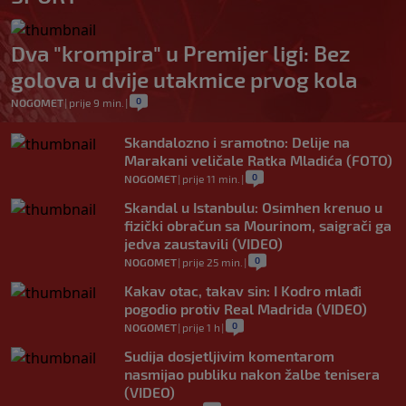
Dva "krompira" u Premijer ligi: Bez
golova u dvije utakmice prvog kola
0
NOGOMET
|
prije 9 min.
|
Skandalozno i sramotno: Delije na
Marakani veličale Ratka Mladića (FOTO)
0
NOGOMET
|
prije 11 min.
|
Skandal u Istanbulu: Osimhen krenuo u
fizički obračun sa Mourinom, saigrači ga
jedva zaustavili (VIDEO)
0
NOGOMET
|
prije 25 min.
|
Kakav otac, takav sin: I Kodro mlađi
pogodio protiv Real Madrida (VIDEO)
0
NOGOMET
|
prije 1 h
|
Sudija dosjetljivim komentarom
nasmijao publiku nakon žalbe tenisera
(VIDEO)