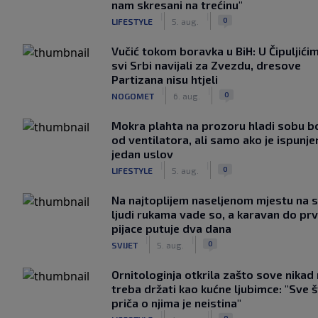
nam skresani na trećinu"
|
|
0
LIFESTYLE
5. aug.
Vučić tokom boravka u BiH: U Čipuljići
svi Srbi navijali za Zvezdu, dresove
Partizana nisu htjeli
|
|
0
NOGOMET
6. aug.
Mokra plahta na prozoru hladi sobu bo
od ventilatora, ali samo ako je ispunje
jedan uslov
|
|
0
LIFESTYLE
5. aug.
Na najtoplijem naseljenom mjestu na s
ljudi rukama vade so, a karavan do pr
pijace putuje dva dana
|
|
0
SVIJET
5. aug.
Ornitologinja otkrila zašto sove nikad
treba držati kao kućne ljubimce: "Sve 
priča o njima je neistina"
|
|
0