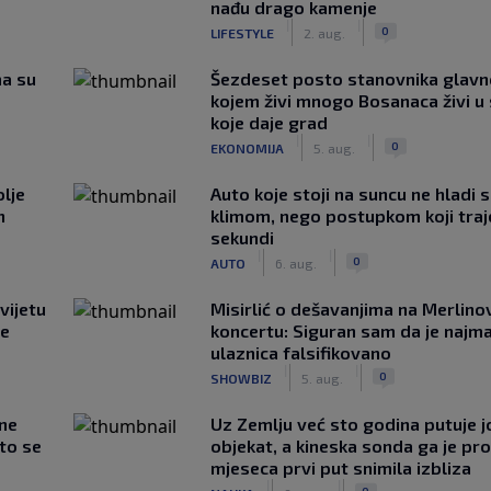
nađu drago kamenje
|
|
0
LIFESTYLE
2. aug.
ma su
Šezdeset posto stanovnika glavn
kojem živi mnogo Bosanaca živi u
koje daje grad
|
|
0
EKONOMIJA
5. aug.
lje
Auto koje stoji na suncu ne hladi 
n
klimom, nego postupkom koji traj
sekundi
|
|
0
AUTO
6. aug.
vijetu
Misirlić o dešavanjima na Merlin
ve
koncertu: Siguran sam da je najma
ulaznica falsifikovano
|
|
0
SHOWBIZ
5. aug.
 ne
Uz Zemlju već sto godina putuje j
što se
objekat, a kineska sonda ga je pr
mjeseca prvi put snimila izbliza
|
|
0