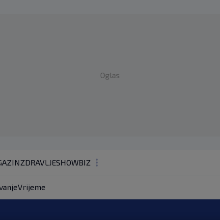
Oglas
AZIN
ZDRAVLJE
SHOWBIZ
KOLUMNE
vanje
Vrijeme