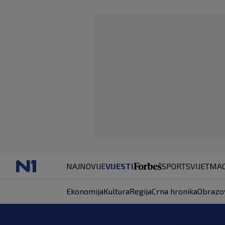
NAJNOVIJE
VIJESTI
SPORT
SVIJET
MAG
Ekonomija
Kultura
Regija
Crna hronika
Obrazo