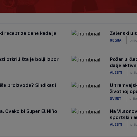
ki recept za dane kada je
Zelenski u 
|
REGIJA
prij
 otkrili šta je bolji izbor
Požar u Kla
dalje aktiv
|
VIJESTI
prij
iše proizvode? Sindikat i
U tramvajsk
životnoj op
|
SVIJET
prije
: Ovako bi Super El Niño
Na Vilsonov
sportskih 
|
VIJESTI
prij