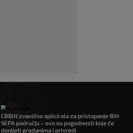
početku sezone, navijači objavili rat
upravi
|
|
0
NOGOMET
prije 3 h
Izvinjenje s elementima prijetnje i
„gomila slabića“ u UEFA-i
|
|
0
NOGOMET
prije 3 h
CBBiH zvanično aplicirala za pristupanje BiH
SEPA području – ovo su pogodnosti koje će
donijeti građanima i privredi