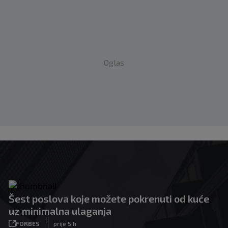
Oglas
Šest poslova koje možete pokrenuti od kuće
uz minimalna ulaganja
|
FORBES
prije 5 h