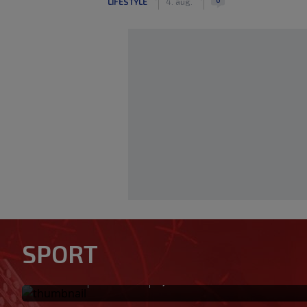
LIFESTYLE
4. aug.
Tabaković riješio evropski m
SPORT
pobjedu (VIDEO)
|
|
0
NOGOMET
prije 0 min.