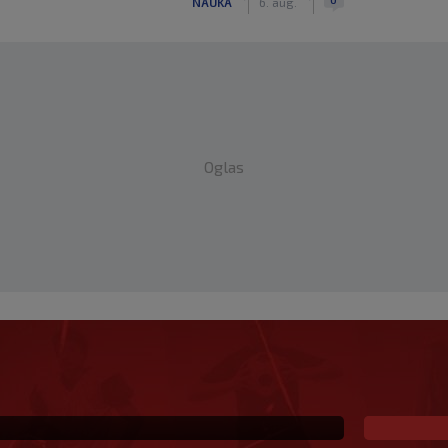
NAUKA
6. aug.
Oglas
eč i Salzburgu donio