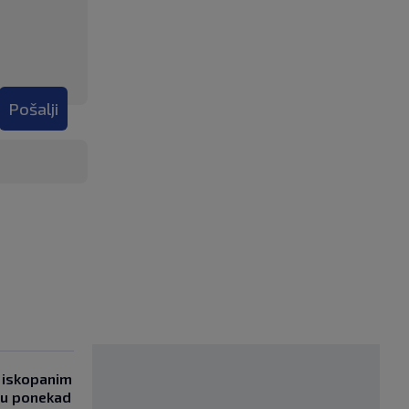
Pošalji
 iskopanim
bu ponekad