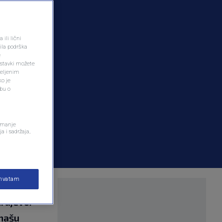
ili lični
ila podrška
e
ostavki možete
željenim
ko je
dbu o
remanje
a i sadržaja,
ihvatam
 Hitnoj
arajevo.
 našu