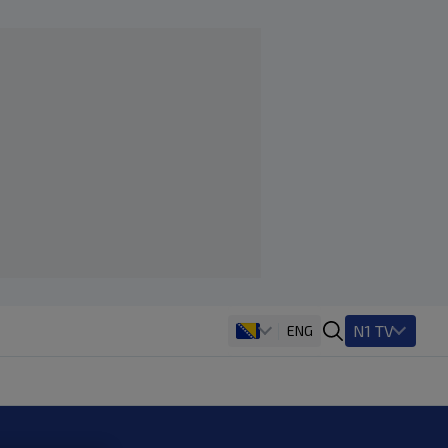
N1 TV
ENG