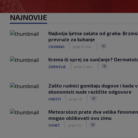
NAJNOVIJE
Najbolja ljetna salata od graha: Brzins
prevruće za kuhanje
|
|
0
COOKING
prije 0 min.
Krema ili sprej za sunčanje? Dermatolozi
|
|
0
ZDRAVLJE
prije 7 min.
Zašto rudnici gomilaju dugove i kada v
ekonomisti nude različite odgovore
|
|
0
VIJESTI
prije 1 h
Meteorolozi prate dva velika fenomena
mogao oblikovati ovu zimu
|
|
0
SVIJET
prije 1 h