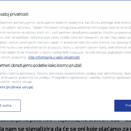
PODCAST
na putu u BiH stoje 30
N1 SPECIJAL
vašoj privatnosti
3
partneri pohranjujemo i pristupamo osobnim podacima, kao što su pretraga web stranica 
i se ne održavaju i ne
FENOMENI
ri, na vašem računaru . Odabir Prihvatam omogućava praćenje tehnologije kako bi se pruž
anim svrhama na osnovu kojih mi i naši partneri obrađujemo podatke Ukoliko je praćenj
 neki od sadržaja i reklama koje vidite možda neće biti relevantni za vas. Ovaj odabir p
NEISTRAŽENO
ati i pritom promijeniti trenutni odabir ili pristanak tako što ćete kliknuti na Upravljaj 
ink na dnu ove web stranice [ili plutajuću ikonu u donjem lijevom dijelu web stranice, a
VIRALNO
. Vaš odabir će se mijenjati u okviru našeg Wеб локација. Za više detalja, pogledajte Ure
s ličnim podacima.
Više informacija o vašoj privatnosti
0
35
VIJESTI
komentara
|
|
FOTO
partneri obrađujemo podatke kako bismo pružali:
atke o tačnoj geolokaciji. Aktivno skenirajte karakteristike uređaja radi identifikacije. Sp
PROMO
li pristupanje podacima na uređaju. Prilagođeno oglašavanje i sadržaj, mjerenje oglašavanj
publike i razvoj usluga.
era (pružalaca usluga)
VIDEO
ži svrhe
Pr
Aida Softić, koja je radila kao ljekar u sarajevskoj
kamenja na putu kod Miljevine, na dionici Foča – S
da nam se signalizira da će se oni koje plaćamo za