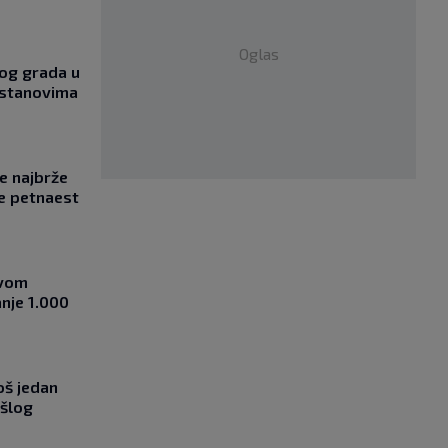
Oglas
og grada u
 stanovima
se najbrže
e petnaest
ovom
nje 1.000
oš jedan
ošlog