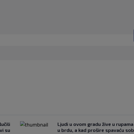
učili
Ljudi u ovom gradu žive u rupama
vi su
u brdu, a kad prošire spavaću so