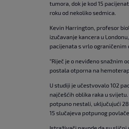
tumora, dok je kod 15 pacijena
roku od nekoliko sedmica.
Kevin Harrington, profesor biol
izučavanje kancera u Londonu, 
pacijenata s vrlo ograničenim 
“Riječ je o neviđeno snažnim o
postala otporna na hemoterapij
U studiji je učestvovalo 102 pa
najčešćih oblika raka u svijetu.
potpuno nestali, uključujući 28
15 slučajeva potpunog povlačen
Istraživači navode da su slični 