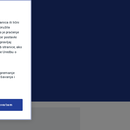
ica ili lični
pružila
 je praćenje
ir postavki
pravljaj
b stranice, ako
te Uredbu o
 Spremanje
ašavanja i
hvatam