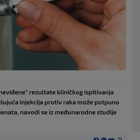
neviđene” rezultate kliničkog ispitivanja
elujuća injekcija protiv raka može potpuno
ijenata, navodi se iz međunarodne studije