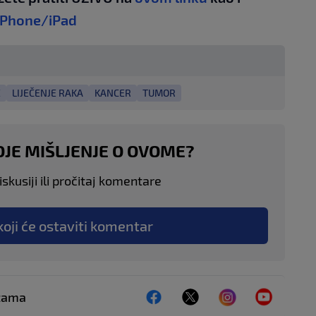
iPhone/iPad
E
LIJEČENJE RAKA
KANCER
TUMOR
OJE MIŠLJENJE O OVOME?
skusiji ili pročitaj komentare
koji će ostaviti komentar
ežama