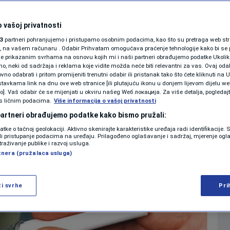
 “smart” injekcija
KOLUMNE
e u kliničkom
 vašoj privatnosti
3
partneri pohranjujemo i pristupamo osobnim podacima, kao što su pretraga web stran
PODCAST
ori, na vašem računaru . Odabir Prihvatam omogućava praćenje tehnologije kako bi se 
je prikazanim svrhama na osnovu kojih mi i naši partneri obrađujemo podatke Ukoliko
 neki od sadržaja i reklama koje vidite možda neće biti relevantni za vas. Ovaj odab
N1 SPECIJAL
no odabrati i pritom promijeniti trenutni odabir ili pristanak tako što ćete kliknuti na U
0
ZDRAVLJE
komentara
|
|
tavkama link na dnu ove web stranice [ili plutajuću ikonu u donjem lijevom dijelu we
FENOMENI
vo]. Vaš odabir će se mijenjati u okviru našeg Wеб локација. Za više detalja, pogledaj
s ličnim podacima.
Više informacija o vašoj privatnosti
NEISTRAŽENO
 partneri obrađujemo podatke kako bismo pružali:
Više
datke o tačnoj geolokaciji. Aktivno skenirajte karakteristike uređaja radi identifikacije.
VIRALNO
ili pristupanje podacima na uređaju. Prilagođeno oglašavanje i sadržaj, mjerenje ogl
traživanje publike i razvoj usluga.
tnera (pružalaca usluga)
FOTO
PROMO
ži svrhe
Pri
VIDEO