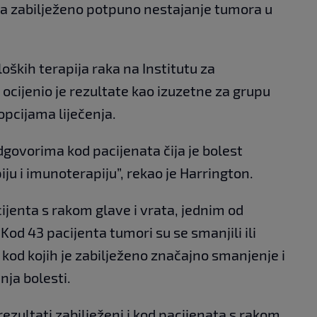
ta zabilježeno potpuno nestajanje tumora u
oških terapija raka na Institutu za
ocijenio je rezultate kao izuzetne za grupu
opcijama liječenja.
dgovorima kod pacijenata čija je bolest
u i imunoterapiju”, rekao je Harrington.
cijenta s rakom glave i vrata, jednim od
 Kod 43 pacijenta tumori su se smanjili ili
 kod kojih je zabilježeno značajno smanjenje i
ja bolesti.
rezultati zabilježeni i kod pacijenata s rakom