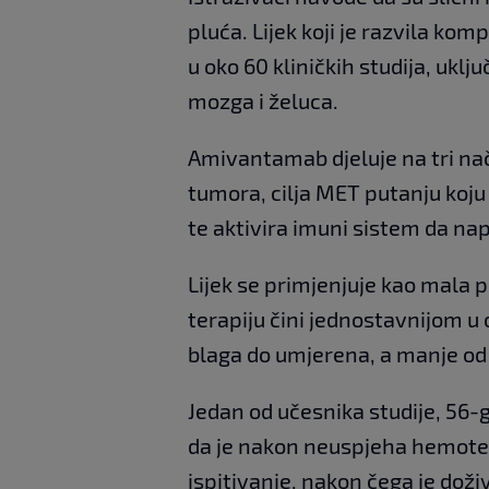
pluća. Lijek koji je razvila ko
u oko 60 kliničkih studija, uklj
mozga i želuca.
Amivantamab djeluje na tri nači
tumora, cilja MET putanju koju 
te aktivira imuni sistem da na
Lijek se primjenjuje kao mala p
terapiju čini jednostavnijom u 
blaga do umjerena, a manje od 1
Jedan od učesnika studije, 56-
da je nakon neuspjeha hemotera
ispitivanje, nakon čega je doži