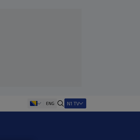
N1 TV
ENG