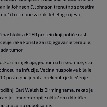
mpanija Johnson & Johnson trenutno se testira
učujući tretmane za rak debelog crijeva,
na: blokira EGFR protein koji potiče rast
ćelije raka koriste za izbjegavanje terapije,
pada tumor.
otkožna injekcija, jednom u tri sedmice, što
odnosu na infuzije. Većina nuspojava bila je
0 posto pacijenata prekinulo je liječenje.
godišnji Carl Walsh iz Birminghama, rekao je
pije i imunoterapije uključen u kliničko
vio značajno poboljšanje.