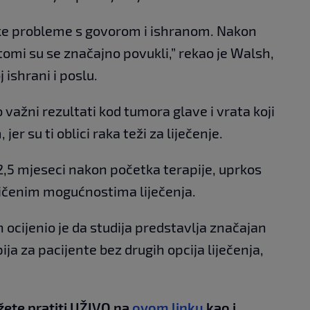
ke probleme s govorom i ishranom. Nakon
tomi su se značajno povukli,” rekao je Walsh,
 ishrani i poslu.
o važni rezultati kod tumora glave i vrata koji
er su ti oblici raka teži za liječenje.
 12,5 mjeseci nakon početka terapije, uprkos
ničenim mogućnostima liječenja.
n ocijenio je da studija predstavlja značajan
ja za pacijente bez drugih opcija liječenja,
žete pratiti UŽIVO na
ovom linku
kao i