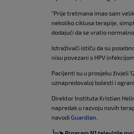
“Prije tretmana imao sam veli
nekoliko ciklusa terapije, simp
dodajući da se vratio normalnoj
Istraživači ističu da su posebn
nisu povezani s HPV infekcijom, j
Pacijenti su u prosjeku živjeli
uznapredovaloj bolesti i ogra
Direktor Instituta Kristian Heli
napredak u razvoju novih terapi
navodi
Guardian
.
╰┈➤ Program N1 televizije mo