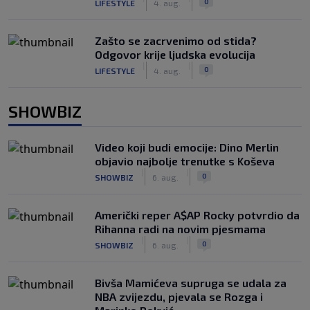
0
LIFESTYLE
4. aug.
Zašto se zacrvenimo od stida?
Odgovor krije ljudska evolucija
|
|
0
LIFESTYLE
4. aug.
SHOWBIZ
Video koji budi emocije: Dino Merlin
objavio najbolje trenutke s Koševa
|
|
0
SHOWBIZ
6. aug.
Američki reper A$AP Rocky potvrdio da
Rihanna radi na novim pjesmama
|
|
0
SHOWBIZ
6. aug.
Bivša Mamićeva supruga se udala za
NBA zvijezdu, pjevala se Rozga i