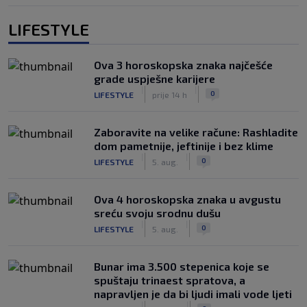
LIFESTYLE
Ova 3 horoskopska znaka najčešće
grade uspješne karijere
|
|
0
LIFESTYLE
prije 14 h
Zaboravite na velike račune: Rashladite
dom pametnije, jeftinije i bez klime
|
|
0
LIFESTYLE
5. aug.
Ova 4 horoskopska znaka u avgustu
sreću svoju srodnu dušu
|
|
0
LIFESTYLE
5. aug.
Bunar imа 3.500 stepenica koje se
spuštaju trinaest spratova, a
napravljen je da bi ljudi imali vode ljeti
|
|