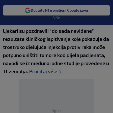
Dodajte N1 u omiljeni Google izvor
Više
Ljekari su pozdravili “do sada neviđene”
rezultate kliničkog ispitivanja koje pokazuje da
trostruko djelujuća injekcija protiv raka može
potpuno uništiti tumore kod dijela pacijenata,
navodi se iz međunarodne studije provedene u
11 zemalja.
Pročitaj više
Oglas