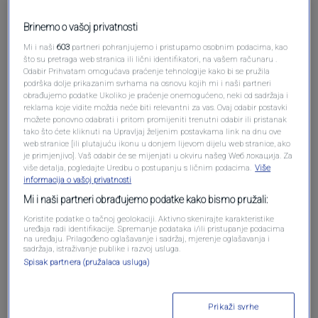
Brinemo o vašoj privatnosti
Mi i naši
603
partneri pohranjujemo i pristupamo osobnim podacima, kao
što su pretraga web stranica ili lični identifikatori, na vašem računaru .
Odabir Prihvatam omogućava praćenje tehnologije kako bi se pružila
podrška dolje prikazanim svrhama na osnovu kojih mi i naši partneri
obrađujemo podatke Ukoliko je praćenje onemogućeno, neki od sadržaja i
reklama koje vidite možda neće biti relevantni za vas. Ovaj odabir postavki
možete ponovno odabrati i pritom promijeniti trenutni odabir ili pristanak
Oglas
tako što ćete kliknuti na Upravljaj željenim postavkama link na dnu ove
web stranice [ili plutajuću ikonu u donjem lijevom dijelu web stranice, ako
je primjenjivo]. Vaš odabir će se mijenjati u okviru našeg Wеб локација. Za
više detalja, pogledajte Uredbu o postupanju s ličnim podacima.
Više
informacija o vašoj privatnosti
Mi i naši partneri obrađujemo podatke kako bismo pružali:
Koristite podatke o tačnoj geolokaciji. Aktivno skenirajte karakteristike
uređaja radi identifikacije. Spremanje podataka i/ili pristupanje podacima
na uređaju. Prilagođeno oglašavanje i sadržaj, mjerenje oglašavanja i
sadržaja, istraživanje publike i razvoj usluga.
Spisak partnera (pružalaca usluga)
Oglas
Prikaži svrhe