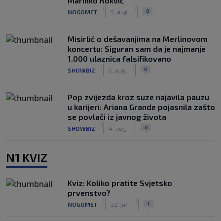
Marinko Rokvić
|
|
0
NOGOMET
5. aug.
Misirlić o dešavanjima na Merlinovom
koncertu: Siguran sam da je najmanje
1.000 ulaznica falsifikovano
|
|
0
SHOWBIZ
5. aug.
Pop zvijezda kroz suze najavila pauzu
u karijeri: Ariana Grande pojasnila zašto
se povlači iz javnog života
|
|
0
SHOWBIZ
4. aug.
N1 KVIZ
Kviz: Koliko pratite Svjetsko
prvenstvo?
|
|
1
NOGOMET
22. jun.