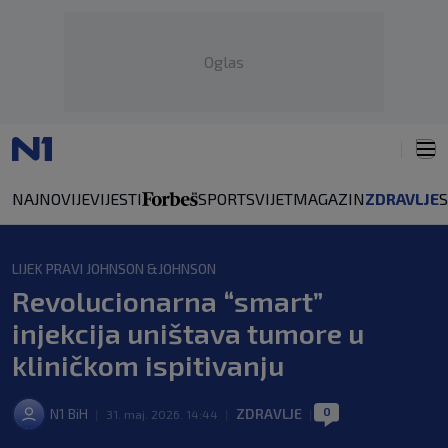
Oglas
NAJNOVIJE
VIJESTI
SPORT
SVIJET
MAGAZIN
ZDRAVLJE
LIJEK PRAVI JOHNSON &JOHNSON
Revolucionarna “smart”
injekcija uništava tumore u
kliničkom ispitivanju
0
N1 BiH
ZDRAVLJE
|
31. maj. 2026. 14:44
|
|