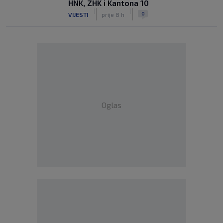
HNK, ZHK i Kantona 10
|
|
0
VIJESTI
prije 8 h
Oglas