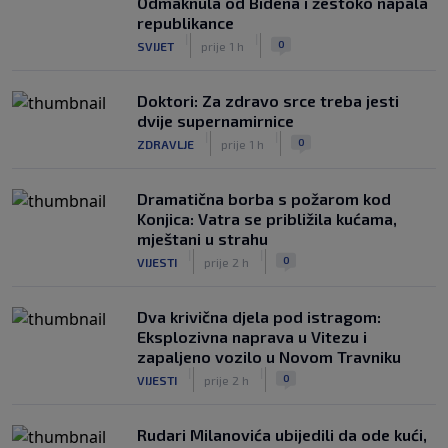
Odmaknula od Bidena i žestoko napala
republikance
|
|
0
SVIJET
prije 1 h
Doktori: Za zdravo srce treba jesti
dvije supernamirnice
|
|
0
ZDRAVLJE
prije 1 h
Dramatična borba s požarom kod
Konjica: Vatra se približila kućama,
mještani u strahu
|
|
0
VIJESTI
prije 2 h
Dva krivična djela pod istragom:
Eksplozivna naprava u Vitezu i
zapaljeno vozilo u Novom Travniku
|
|
0
VIJESTI
prije 2 h
Rudari Milanovića ubijedili da ode kući,