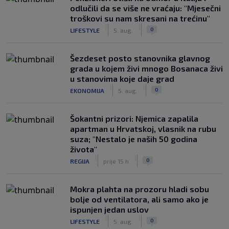
odlučili da se više ne vraćaju: "Mjesečni
troškovi su nam skresani na trećinu"
|
|
0
LIFESTYLE
5. aug.
Šezdeset posto stanovnika glavnog
grada u kojem živi mnogo Bosanaca živi
u stanovima koje daje grad
|
|
0
EKONOMIJA
5. aug.
Šokantni prizori: Njemica zapalila
apartman u Hrvatskoj, vlasnik na rubu
suza; "Nestalo je naših 50 godina
života"
|
|
0
REGIJA
prije 15 h
Mokra plahta na prozoru hladi sobu
bolje od ventilatora, ali samo ako je
ispunjen jedan uslov
|
|
0
LIFESTYLE
5. aug.