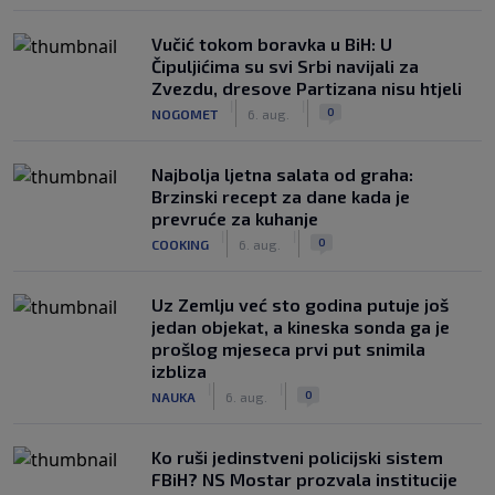
Vučić tokom boravka u BiH: U
Čipuljićima su svi Srbi navijali za
Zvezdu, dresove Partizana nisu htjeli
|
|
0
NOGOMET
6. aug.
Najbolja ljetna salata od graha:
Brzinski recept za dane kada je
prevruće za kuhanje
|
|
0
COOKING
6. aug.
Uz Zemlju već sto godina putuje još
jedan objekat, a kineska sonda ga je
prošlog mjeseca prvi put snimila
izbliza
|
|
0
NAUKA
6. aug.
Ko ruši jedinstveni policijski sistem
FBiH? NS Mostar prozvala institucije