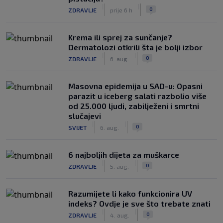
|
|
0
ZDRAVLJE
prije 6 h
Krema ili sprej za sunčanje?
Dermatolozi otkrili šta je bolji izbor
|
|
0
ZDRAVLJE
6. aug.
Masovna epidemija u SAD-u: Opasni
parazit u iceberg salati razbolio više
od 25.000 ljudi, zabilježeni i smrtni
slučajevi
|
|
0
SVIJET
6. aug.
6 najboljih dijeta za muškarce
|
|
0
ZDRAVLJE
5. aug.
Razumijete li kako funkcionira UV
indeks? Ovdje je sve što trebate znati
|
|
0
ZDRAVLJE
4. aug.