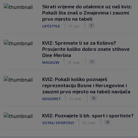
Skrati vrijeme do utakmice uz naš kviz:
Pokaži šta znaš o Zmajevima i zauzmi
prvo mjesto na tabeli
|
|
1
LIFESTYLE
12. jun.
KVIZ: Spremate li se za Koševo?
Provjerite koliko dobro znate stihove
Dine Merlina
|
|
1
MAGAZIN
31. mar.
KVIZ: Pokaži koliko poznaješ
reprezentaciju Bosne i Hercegovine i
zauzmi prvo mjesto na tabeli navijača
|
|
0
NOGOMET
31. mar.
KVIZ: Poznajete li bh. sport i sportiste?
|
|
0
OSTALI SPORTOVI
23. mar.