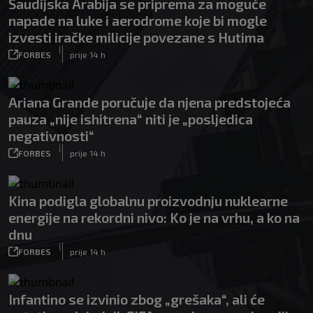
Saudijska Arabija se priprema za moguće
napade na luke i aerodrome koje bi mogle
izvesti iračke milicije povezane s Hutima
|
FORBES
prije 14 h
Ariana Grande poručuje da njena predstojeća
pauza „nije ishitrena“ niti je „posljedica
negativnosti“
|
FORBES
prije 14 h
Kina podigla globalnu proizvodnju nuklearne
energije na rekordni nivo: Ko je na vrhu, a ko na
dnu
|
FORBES
prije 14 h
Infantino se izvinio zbog „grešaka“, ali će