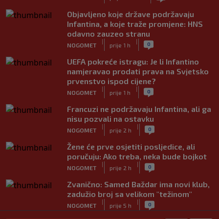
Objavljeno koje države podržavaju
Infantina, a koje traže promjene: HNS
odavno zauzeo stranu
|
|
0
NOGOMET
prije 1 h
UEFA pokreće istragu: Je li Infantino
namjeravao prodati prava na Svjetsko
prvenstvo ispod cijene?
|
|
0
NOGOMET
prije 1 h
Francuzi ne podržavaju Infantina, ali ga
nisu pozvali na ostavku
|
|
0
NOGOMET
prije 2 h
Žene će prve osjetiti posljedice, ali
poručuju: Ako treba, neka bude bojkot
|
|
0
NOGOMET
prije 2 h
Zvanično: Samed Baždar ima novi klub,
zadužio broj sa velikom "težinom"
|
|
0
NOGOMET
prije 5 h