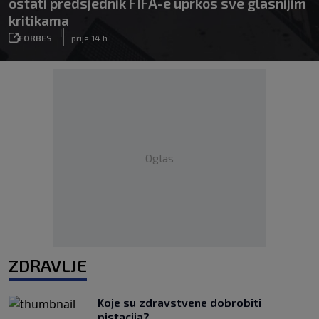
ostati predsjednik FIFA-e uprkos sve glasnijim
kritikama
|
FORBES
prije 14 h
Oglas
ZDRAVLJE
Koje su zdravstvene dobrobiti
pistacija?