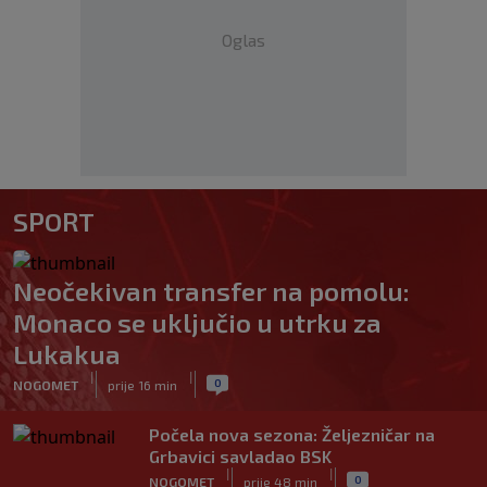
Oglas
SPORT
Neočekivan transfer na pomolu:
Monaco se uključio u utrku za
Lukakua
|
|
0
NOGOMET
prije 16 min
Počela nova sezona: Željezničar na
Grbavici savladao BSK
|
|
0
NOGOMET
prije 48 min