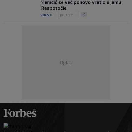
Memčić se već ponovo vratio u jamu
'Raspotočje'
|
|
0
VIJESTI
prije 2 h
Oglas