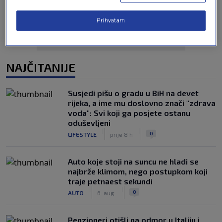
Prihvatam
NAJČITANIJE
Susjedi pišu o gradu u BiH na devet
rijeka, a ime mu doslovno znači "zdrava
voda": Svi koji ga posjete ostanu
oduševljeni
|
|
0
LIFESTYLE
prije 8 h
Auto koje stoji na suncu ne hladi se
najbrže klimom, nego postupkom koji
traje petnaest sekundi
|
|
0
AUTO
6. aug.
Penzioneri otišli na odmor u Italiju i