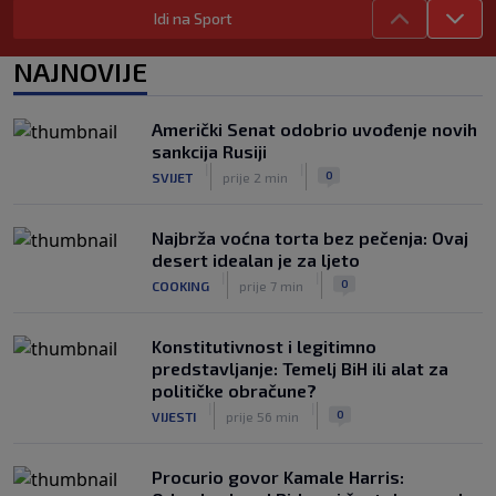
Prije nekoliko godina zaludjela je
Idi na Sport
internet, a onda nestala iz javnosti: Svi
se pitaju gdje je i šta radi (VIDEO)
NAJNOVIJE
|
|
0
OSTALI SPORTOVI
prije 5 h
"I danas osjećam ljubomoru": Ana
Američki Senat odobrio uvođenje novih
Ivanović govorila o svojoj ljepoti i
sankcija Rusiji
predrasudama koje su je pratile tokom
|
|
0
SVIJET
prije 2 min
karijere
|
|
0
TENIS
prije 5 h
Najbrža voćna torta bez pečenja: Ovaj
desert idealan je za ljeto
|
|
0
COOKING
prije 7 min
Konstitutivnost i legitimno
predstavljanje: Temelj BiH ili alat za
političke obračune?
|
|
0
VIJESTI
prije 56 min
Procurio govor Kamale Harris: