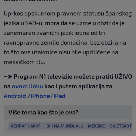
Uprkos opskurnom pravnom statusu španskog
jezika u SAD-u, mora da se uzme u obzir da je
zanemaren zvanični jezik jedne od tri
ravnopravne zemlje domaćina, bez obzira na
to što ove utakmice nisu bile upriličene na
meksičkom tlu.
┈➤ Program N1 televizije možete pratiti UŽIVO
na
ovom linku
kao i putem aplikacija za
Android
/
iPhone/iPad
Više tema kao što je ova?
ACHRAF HAKIMI
BIH NA MUNDIJALU
MEKSIKO
SVJETSKO P