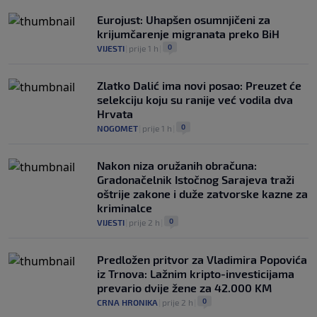
Eurojust: Uhapšen osumnjičeni za
krijumčarenje migranata preko BiH
0
VIJESTI
|
prije 1 h
|
Zlatko Dalić ima novi posao: Preuzet će
selekciju koju su ranije već vodila dva
Hrvata
0
NOGOMET
|
prije 1 h
|
Nakon niza oružanih obračuna:
Gradonačelnik Istočnog Sarajeva traži
oštrije zakone i duže zatvorske kazne za
kriminalce
0
VIJESTI
|
prije 2 h
|
Predložen pritvor za Vladimira Popovića
iz Trnova: Lažnim kripto-investicijama
prevario dvije žene za 42.000 KM
0
CRNA HRONIKA
|
prije 2 h
|