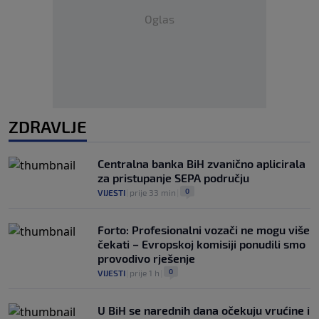
Oglas
ZDRAVLJE
Centralna banka BiH zvanično aplicirala
za pristupanje SEPA području
0
VIJESTI
|
prije 33 min
|
Forto: Profesionalni vozači ne mogu više
čekati – Evropskoj komisiji ponudili smo
provodivo rješenje
0
VIJESTI
|
prije 1 h
|
U BiH se narednih dana očekuju vrućine i