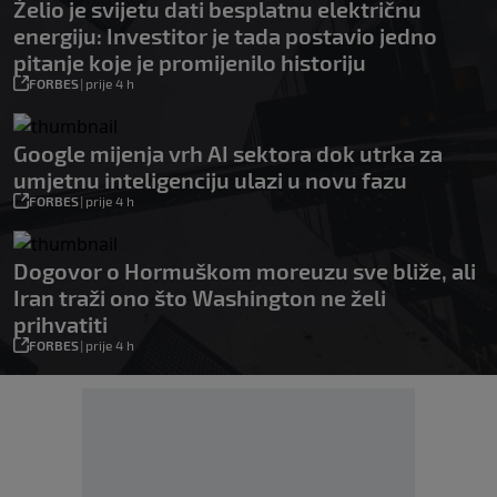
Želio je svijetu dati besplatnu električnu
energiju: Investitor je tada postavio jedno
pitanje koje je promijenilo historiju
FORBES
|
prije 4 h
Google mijenja vrh AI sektora dok utrka za
umjetnu inteligenciju ulazi u novu fazu
FORBES
|
prije 4 h
Dogovor o Hormuškom moreuzu sve bliže, ali
Iran traži ono što Washington ne želi
prihvatiti
FORBES
|
prije 4 h