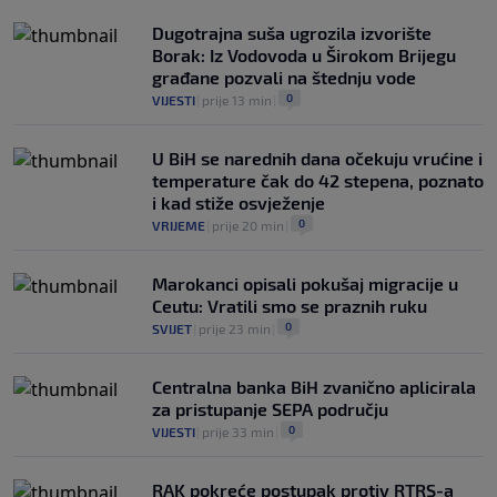
afrički fudbaler u historiji
0
NOGOMET
|
prije 1 h
|
Dugotrajna suša ugrozila izvorište
Borak: Iz Vodovoda u Širokom Brijegu
građane pozvali na štednju vode
0
VIJESTI
|
prije 13 min
|
U BiH se narednih dana očekuju vrućine i
temperature čak do 42 stepena, poznato
i kad stiže osvježenje
0
VRIJEME
|
prije 20 min
|
Marokanci opisali pokušaj migracije u
Ceutu: Vratili smo se praznih ruku
0
SVIJET
|
prije 23 min
|
Centralna banka BiH zvanično aplicirala
za pristupanje SEPA području
0
VIJESTI
|
prije 33 min
|
RAK pokreće postupak protiv RTRS-a