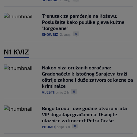
Trenutak za pamćenje na Koševu:
Poslušajte kako publika pjeva kultne
"Jorgovane"
0
SHOWBIZ
|
2. aug.
|
N1 KVIZ
Nakon niza oružanih obračuna:
Gradonačelnik Istočnog Sarajeva traži
oštrije zakone i duže zatvorske kazne za
kriminalce
0
VIJESTI
|
prije 2 h
|
Bingo Group i ove godine otvara vrata
VIP događaja građanima: Osvojite
ulaznice za koncert Petra Graše
0
PROMO
|
prije 3 h
|