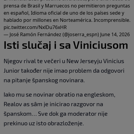
prensa de Brasil y Marruecos no permitieron preguntas
en español, Idioma oficial de uno de los países sede y
hablado por millones en Norteamérica. Incomprensible.
pic.twitter.com/NxlDu76xHR
— José Ramón Fernández (@joserra_espn)
June 14, 2026
Isti slučaj i sa Viniciusom
Njegov rival te večeri u New Jerseyju Vinicius
Junior također nije imao problem da odgovori
na pitanje španskog novinara.
Iako mu se novinar obratio na engleskom,
Realov as sâm je inicirao razgovor na
španskom… Sve dok ga moderator nije
prekinuo uz isto obrazloženje.