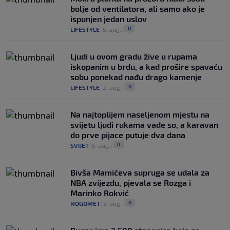
bolje od ventilatora, ali samo ako je
ispunjen jedan uslov
0
LIFESTYLE
|
5. aug.
|
Ljudi u ovom gradu žive u rupama
iskopanim u brdu, a kad prošire spavaću
sobu ponekad nađu drago kamenje
0
LIFESTYLE
|
2. aug.
|
Na najtoplijem naseljenom mjestu na
svijetu ljudi rukama vade so, a karavan
do prve pijace putuje dva dana
0
SVIJET
|
5. aug.
|
Bivša Mamićeva supruga se udala za
NBA zvijezdu, pjevala se Rozga i
Marinko Rokvić
0
NOGOMET
|
5. aug.
|