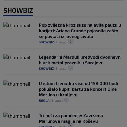
SHOWBIZ
Pop zvijezda kroz suze najavila pauzu u
karijeri: Ariana Grande pojasnila zašto
se povlači iz javnog života
0
SHOWBIZ
|
4. aug.
|
Legendarni Marduk predvodi dvodnevni
black metal praznik u Sarajevu
0
SHOWBIZ
|
3. aug.
|
U istom trenutku više od 158.000 ljudi
pokušalo kupiti kartu za koncert Dine
Merlina u Kraljevu
0
REGIJA
|
3. aug.
|
Tri noći za pamćenje: Završena
Merlinova magija na Koševu
0
SHOWBIZ
|
2. aug.
|