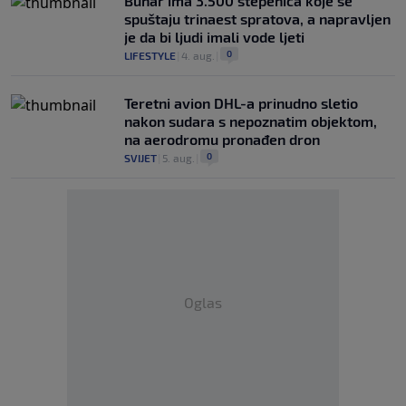
Bunar imа 3.500 stepenica koje se
spuštaju trinaest spratova, a napravljen
je da bi ljudi imali vode ljeti
0
LIFESTYLE
|
4. aug.
|
Teretni avion DHL-a prinudno sletio
nakon sudara s nepoznatim objektom,
na aerodromu pronađen dron
0
SVIJET
|
5. aug.
|
Oglas