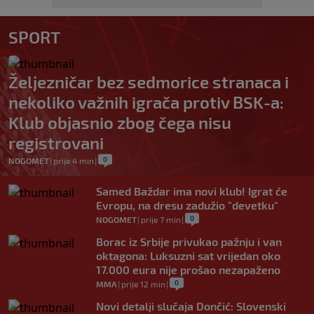
SPORT
Željezničar bez sedmorice stranaca i
nekoliko važnih igrača protiv BSK-a:
Klub objasnio zbog čega nisu
registrovani
0
NOGOMET
|
prije 4 min
|
Samed Baždar ima novi klub! Igrat će
Evropu, na dresu zadužio "devetku"
0
NOGOMET
|
prije 7 min
|
Borac iz Srbije privukao pažnju i van
oktagona: Luksuzni sat vrijedan oko
17.000 eura nije prošao nezapaženo
0
MMA
|
prije 12 min
|
Novi detalji slučaja Dončić: Slovenski