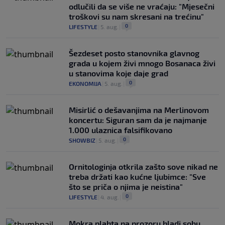
odlučili da se više ne vraćaju: "Mjesečni
troškovi su nam skresani na trećinu"
0
LIFESTYLE
|
5. aug.
|
Šezdeset posto stanovnika glavnog
grada u kojem živi mnogo Bosanaca živi
u stanovima koje daje grad
0
EKONOMIJA
|
5. aug.
|
Misirlić o dešavanjima na Merlinovom
koncertu: Siguran sam da je najmanje
1.000 ulaznica falsifikovano
0
SHOWBIZ
|
5. aug.
|
Ornitologinja otkrila zašto sove nikad ne
treba držati kao kućne ljubimce: "Sve
što se priča o njima je neistina"
0
LIFESTYLE
|
4. aug.
|
Mokra plahta na prozoru hladi sobu