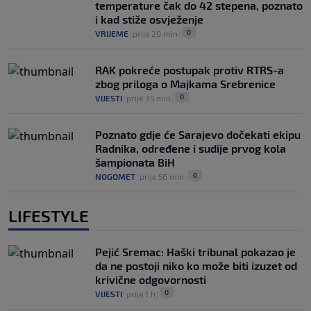
temperature čak do 42 stepena, poznato
i kad stiže osvježenje
0
VRIJEME
|
prije 20 min
|
RAK pokreće postupak protiv RTRS-a
zbog priloga o Majkama Srebrenice
0
VIJESTI
|
prije 35 min
|
Poznato gdje će Sarajevo dočekati ekipu
Radnika, određene i sudije prvog kola
šampionata BiH
0
NOGOMET
|
prije 56 min
|
LIFESTYLE
Pejić Sremac: Haški tribunal pokazao je
da ne postoji niko ko može biti izuzet od
krivične odgovornosti
0
VIJESTI
|
prije 1 h
|