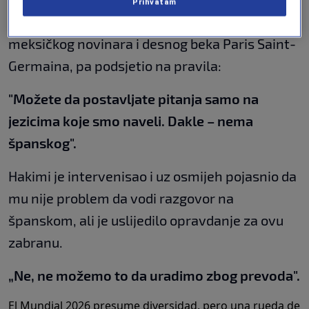
Prihvatam
"Izvinite",
prekinuo je moderator razgovor
meksičkog novinara i desnog beka Paris Saint-
Germaina, pa podsjetio na pravila:
"Možete da postavljate pitanja samo na
jezicima koje smo naveli. Dakle – nema
španskog".
Hakimi je intervenisao i uz osmijeh pojasnio da
mu nije problem da vodi razgovor na
španskom, ali je uslijedilo opravdanje za ovu
zabranu.
„Ne, ne možemo to da uradimo zbog prevoda".
El Mundial 2026 presume diversidad, pero una rueda de