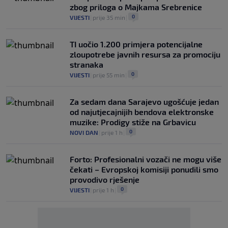
zbog priloga o Majkama Srebrenice
0
VIJESTI
|
prije 35 min
|
TI uočio 1.200 primjera potencijalne
zloupotrebe javnih resursa za promociju
stranaka
0
VIJESTI
|
prije 55 min
|
Za sedam dana Sarajevo ugošćuje jedan
od najutjecajnijih bendova elektronske
muzike: Prodigy stiže na Grbavicu
0
NOVI DAN
|
prije 1 h
|
Forto: Profesionalni vozači ne mogu više
čekati – Evropskoj komisiji ponudili smo
provodivo rješenje
0
VIJESTI
|
prije 1 h
|