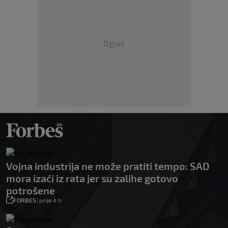
Oglas
Vojna industrija ne može pratiti tempo: SAD
mora izaći iz rata jer su zalihe gotovo
potrošene
FORBES
|
prije 4 h