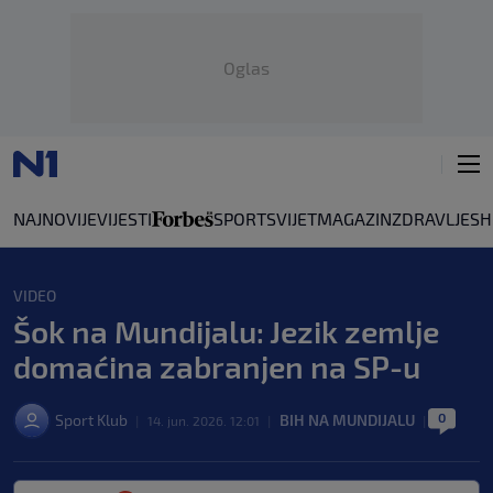
Oglas
NAJNOVIJE
VIJESTI
SPORT
SVIJET
MAGAZIN
ZDRAVLJE
SH
VIDEO
Šok na Mundijalu: Jezik zemlje
domaćina zabranjen na SP-u
0
Sport Klub
BIH NA MUNDIJALU
|
14. jun. 2026. 12:01
|
|