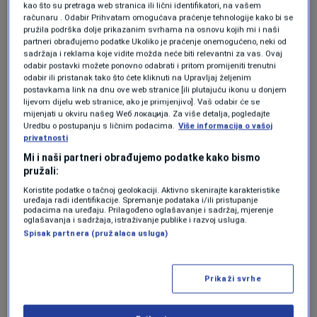
dolara, prečnika skoro 16 metara, bit
kao što su pretraga web stranica ili lični identifikatori, na vašem
će poslata preko okeana do SAD-a
računaru . Odabir Prihvatam omogućava praćenje tehnologije kako bi se
pružila podrška dolje prikazanim svrhama na osnovu kojih mi i naši
kako bi iskopala tunel dug 8
partneri obrađujemo podatke Ukoliko je praćenje onemogućeno, neki od
kilometara
sadržaja i reklama koje vidite možda neće biti relevantni za vas. Ovaj
TEHNOLOGIJA
|
14. jun.
odabir postavki možete ponovno odabrati i pritom promijeniti trenutni
odabir ili pristanak tako što ćete kliknuti na Upravljaj željenim
Ispod plinskog polja u srcu Evrope
postavkama link na dnu ove web stranice [ili plutajuću ikonu u donjem
nalazi se jedno od najvećih nalazišta
lijevom dijelu web stranice, ako je primjenjivo]. Vaš odabir će se
litijuma na Zemlji: 43 miliona tona,
mijenjati u okviru našeg Wеб локација. Za više detalja, pogledajte
500.000 baterija, milijarde dolara
Uredbu o postupanju s ličnim podacima.
Više informacija o vašoj
profita...
privatnosti
EKONOMIJA
|
14. jun.
Mi i naši partneri obrađujemo podatke kako bismo
pružali:
Nema španskog
Koristite podatke o tačnoj geolokaciji. Aktivno skenirajte karakteristike
uređaja radi identifikacije. Spremanje podataka i/ili pristupanje
podacima na uređaju. Prilagođeno oglašavanje i sadržaj, mjerenje
oglašavanja i sadržaja, istraživanje publike i razvoj usluga.
Marokanac Achraf Hakimi, koji je rođen u
Spisak partnera (pružalaca usluga)
Madridu, pokazao je volju da odgovori na
Prikaži svrhe
pitanja na španskom poslije remija 1:1 sa
Brazilom, ali…