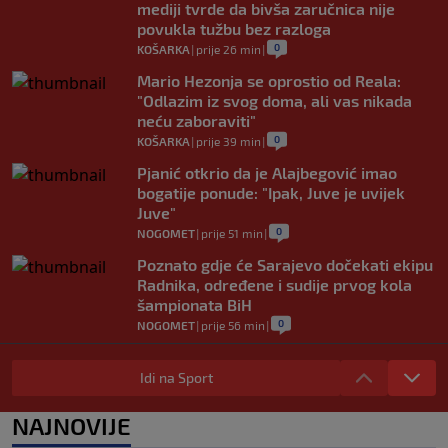
mediji tvrde da bivša zaručnica nije
povukla tužbu bez razloga
0
KOŠARKA
|
prije 26 min
|
Mario Hezonja se oprostio od Reala:
"Odlazim iz svog doma, ali vas nikada
neću zaboraviti"
0
KOŠARKA
|
prije 39 min
|
Pjanić otkrio da je Alajbegović imao
bogatije ponude: "Ipak, Juve je uvijek
Juve"
0
NOGOMET
|
prije 51 min
|
Poznato gdje će Sarajevo dočekati ekipu
Radnika, određene i sudije prvog kola
šampionata BiH
0
NOGOMET
|
prije 56 min
|
Navijački neredi u Litvaniji: Torcida se
potukla u centru grada? (VIDEO)
Idi na Sport
0
NOGOMET
|
prije 1 h
|
NAJNOVIJE
Yan Diomande uskoro postaje najskuplji