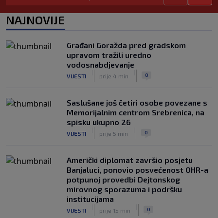
Goltes seli se u Sloveniju: Spominje se
čak 50 miliona dolara
NAJNOVIJE
|
|
0
KOŠARKA
prije 4 h
Danas počinje nova sezona šampionata
Građani Goražda pred gradskom
BiH: Željezničar protiv novajlije na
upravom tražili uredno
Grbavici
vodosnabdjevanje
|
|
0
NOGOMET
prije 4 h
|
|
0
VIJESTI
prije 4 min
Saslušane još četiri osobe povezane s
Memorijalnim centrom Srebrenica, na
spisku ukupno 26
|
|
0
VIJESTI
prije 5 min
Američki diplomat završio posjetu
Banjaluci, ponovio posvećenost OHR-a
potpunoj provedbi Dejtonskog
mirovnog sporazuma i podršku
institucijama
|
|
0
VIJESTI
prije 15 min