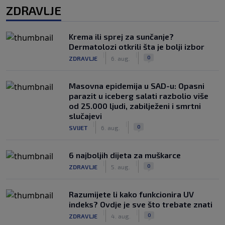
ZDRAVLJE
Krema ili sprej za sunčanje?
Dermatolozi otkrili šta je bolji izbor
|
|
0
ZDRAVLJE
6. aug.
Masovna epidemija u SAD-u: Opasni
parazit u iceberg salati razbolio više
od 25.000 ljudi, zabilježeni i smrtni
slučajevi
|
|
0
SVIJET
6. aug.
6 najboljih dijeta za muškarce
|
|
0
ZDRAVLJE
5. aug.
Razumijete li kako funkcionira UV
indeks? Ovdje je sve što trebate znati
|
|
0
ZDRAVLJE
4. aug.