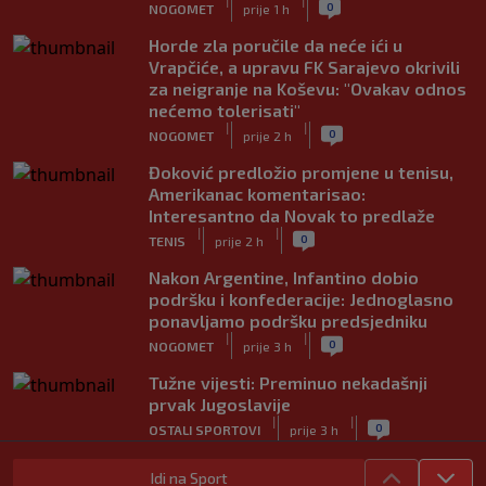
|
|
0
NOGOMET
prije 1 h
Horde zla poručile da neće ići u
Vrapčiće, a upravu FK Sarajevo okrivili
za neigranje na Koševu: "Ovakav odnos
nećemo tolerisati"
|
|
0
NOGOMET
prije 2 h
Đoković predložio promjene u tenisu,
Amerikanac komentarisao:
Interesantno da Novak to predlaže
|
|
0
TENIS
prije 2 h
Nakon Argentine, Infantino dobio
podršku i konfederacije: Jednoglasno
ponavljamo podršku predsjedniku
|
|
0
NOGOMET
prije 3 h
Tužne vijesti: Preminuo nekadašnji
prvak Jugoslavije
|
|
0
OSTALI SPORTOVI
prije 3 h
Pravna bitka Luke Dončića i Anamarije
Idi na Sport