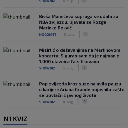
SHOWBIZ
6. aug.
Bivša Mamićeva supruga se udala za
NBA zvijezdu, pjevala se Rozga i
Marinko Rokvić
|
|
0
NOGOMET
5. aug.
Misirlić o dešavanjima na Merlinovom
koncertu: Siguran sam da je najmanje
1.000 ulaznica falsifikovano
|
|
0
SHOWBIZ
5. aug.
Pop zvijezda kroz suze najavila pauzu
u karijeri: Ariana Grande pojasnila zašto
se povlači iz javnog života
|
|
0
SHOWBIZ
4. aug.
N1 KVIZ