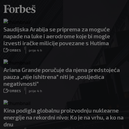
Saudijska Arabija se priprema za moguće
napade na luke i aerodrome koje bi mogle
izvesti iračke milicije povezane s Hutima
|
FORBES
prije 4 h
Ariana Grande poručuje da njena predstojeća
pauza „nije ishitrena“ niti je „posljedica
negativnosti“
|
FORBES
prije 4 h
Kina podigla globalnu proizvodnju nuklearne
energije na rekordni nivo: Ko je na vrhu, a ko na
dnu