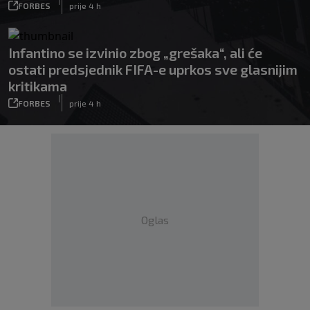
|
FORBES
prije 4 h
Infantino se izvinio zbog „grešaka“, ali će
ostati predsjednik FIFA-e uprkos sve glasnijim
kritikama
|
FORBES
prije 4 h
Oglas