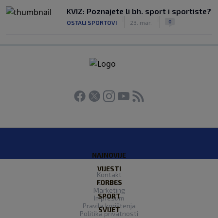
KVIZ: Poznajete li bh. sport i sportiste?
|
|
0
OSTALI SPORTOVI
23. mar.
NAJNOVIJE
VIJESTI
Kontakt
FORBES
O nama
Marketing
SPORT
Impresum
Pravila korištenja
SVIJET
Politika privatnosti