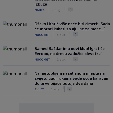
izbliza
|
|
0
NAUKA
6. aug.
Džeko i Katić više neće biti cimeri: "Sada
će morati kuhati za nju, ne za mene..."
|
|
0
NOGOMET
6. aug.
Samed Baždar ima novi klub! Igrat će
Evropu, na dresu zadužio "devetku"
|
|
0
NOGOMET
6. aug.
Na najtoplijem naseljenom mjestu na
svijetu ljudi rukama vade so, a karavan
do prve pijace putuje dva dana
|
|
0
SVIJET
5. aug.