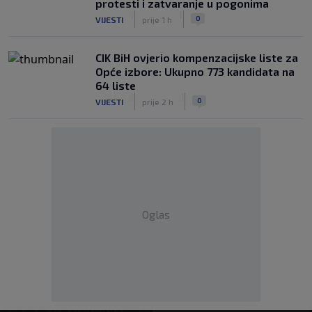
protesti i zatvaranje u pogonima
|
|
0
VIJESTI
prije 1 h
CIK BiH ovjerio kompenzacijske liste za
Opće izbore: Ukupno 773 kandidata na
64 liste
|
|
0
VIJESTI
prije 2 h
Oglas