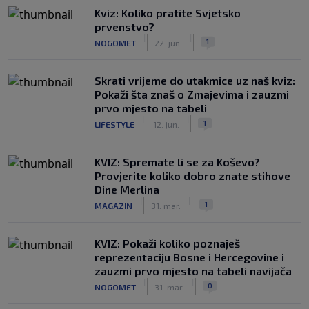
Kviz: Koliko pratite Svjetsko
prvenstvo?
|
|
1
NOGOMET
22. jun.
Skrati vrijeme do utakmice uz naš kviz:
Pokaži šta znaš o Zmajevima i zauzmi
prvo mjesto na tabeli
|
|
1
LIFESTYLE
12. jun.
KVIZ: Spremate li se za Koševo?
Provjerite koliko dobro znate stihove
Dine Merlina
|
|
1
MAGAZIN
31. mar.
KVIZ: Pokaži koliko poznaješ
reprezentaciju Bosne i Hercegovine i
zauzmi prvo mjesto na tabeli navijača
|
|
0
NOGOMET
31. mar.