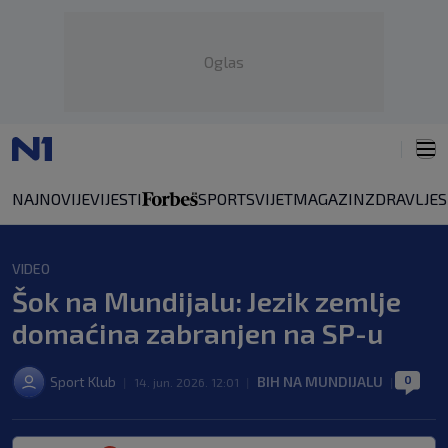
Oglas
NAJNOVIJE
VIJESTI
SPORT
SVIJET
MAGAZIN
ZDRAVLJE
VIDEO
Šok na Mundijalu: Jezik zemlje
domaćina zabranjen na SP-u
0
Sport Klub
BIH NA MUNDIJALU
|
14. jun. 2026. 12:01
|
|