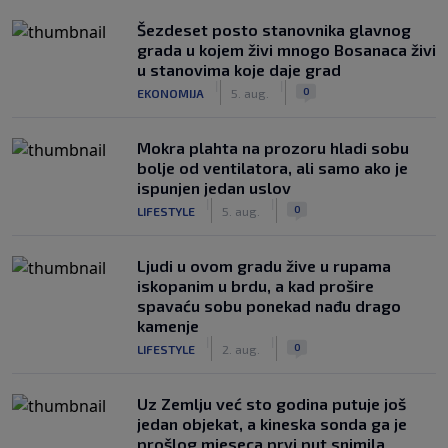
Šezdeset posto stanovnika glavnog
grada u kojem živi mnogo Bosanaca živi
u stanovima koje daje grad
|
|
0
EKONOMIJA
5. aug.
Mokra plahta na prozoru hladi sobu
bolje od ventilatora, ali samo ako je
ispunjen jedan uslov
|
|
0
LIFESTYLE
5. aug.
Ljudi u ovom gradu žive u rupama
iskopanim u brdu, a kad prošire
spavaću sobu ponekad nađu drago
kamenje
|
|
0
LIFESTYLE
2. aug.
Uz Zemlju već sto godina putuje još
jedan objekat, a kineska sonda ga je
prošlog mjeseca prvi put snimila