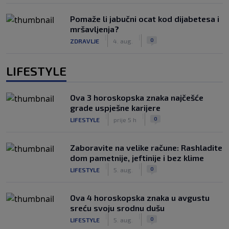
Pomaže li jabučni ocat kod dijabetesa i
mršavljenja?
|
|
0
ZDRAVLJE
4. aug.
LIFESTYLE
Ova 3 horoskopska znaka najčešće
grade uspješne karijere
|
|
0
LIFESTYLE
prije 5 h
Zaboravite na velike račune: Rashladite
dom pametnije, jeftinije i bez klime
|
|
0
LIFESTYLE
5. aug.
Ova 4 horoskopska znaka u avgustu
sreću svoju srodnu dušu
|
|
0
LIFESTYLE
5. aug.