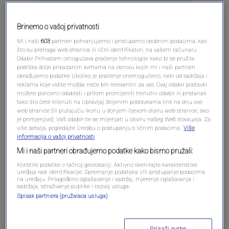
Brinemo o vašoj privatnosti
Mi i naši
603
partneri pohranjujemo i pristupamo osobnim podacima, kao
što su pretraga web stranica ili lični identifikatori, na vašem računaru .
Oglas
Odabir Prihvatam omogućava praćenje tehnologije kako bi se pružila
podrška dolje prikazanim svrhama na osnovu kojih mi i naši partneri
obrađujemo podatke Ukoliko je praćenje onemogućeno, neki od sadržaja i
reklama koje vidite možda neće biti relevantni za vas. Ovaj odabir postavki
možete ponovno odabrati i pritom promijeniti trenutni odabir ili pristanak
tako što ćete kliknuti na Upravljaj željenim postavkama link na dnu ove
web stranice [ili plutajuću ikonu u donjem lijevom dijelu web stranice, ako
je primjenjivo]. Vaš odabir će se mijenjati u okviru našeg Wеб локација. Za
više detalja, pogledajte Uredbu o postupanju s ličnim podacima.
Više
informacija o vašoj privatnosti
Mi i naši partneri obrađujemo podatke kako bismo pružali:
Koristite podatke o tačnoj geolokaciji. Aktivno skenirajte karakteristike
uređaja radi identifikacije. Spremanje podataka i/ili pristupanje podacima
na uređaju. Prilagođeno oglašavanje i sadržaj, mjerenje oglašavanja i
Oglas
sadržaja, istraživanje publike i razvoj usluga.
Spisak partnera (pružalaca usluga)
Prikaži svrhe