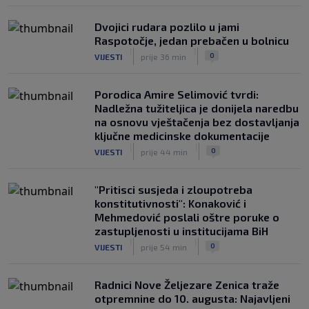
Dvojici rudara pozlilo u jami
Raspotočje, jedan prebačen u bolnicu
|
|
0
VIJESTI
prije 36 min
Porodica Amire Selimović tvrdi:
Nadležna tužiteljica je donijela naredbu
na osnovu vještačenja bez dostavljanja
ključne medicinske dokumentacije
|
|
0
VIJESTI
prije 44 min
"Pritisci susjeda i zloupotreba
konstitutivnosti": Konaković i
Mehmedović poslali oštre poruke o
zastupljenosti u institucijama BiH
|
|
0
VIJESTI
prije 54 min
Radnici Nove Željezare Zenica traže
otpremnine do 10. augusta: Najavljeni