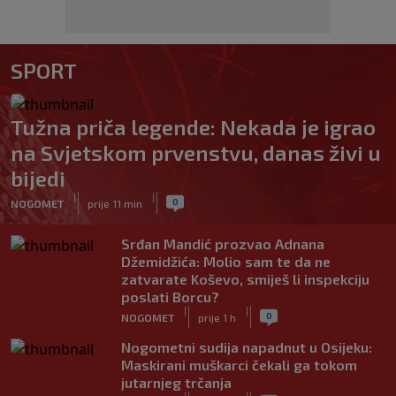
SPORT
Tužna priča legende: Nekada je igrao
na Svjetskom prvenstvu, danas živi u
bijedi
|
|
0
NOGOMET
prije 11 min
Srđan Mandić prozvao Adnana
Džemidžića: Molio sam te da ne
zatvarate Koševo, smiješ li inspekciju
poslati Borcu?
|
|
0
NOGOMET
prije 1 h
Nogometni sudija napadnut u Osijeku:
Maskirani muškarci čekali ga tokom
jutarnjeg trčanja