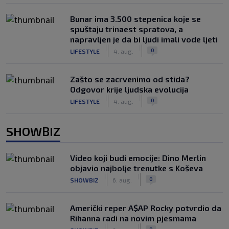
Bunar imа 3.500 stepenica koje se
spuštaju trinaest spratova, a
napravljen je da bi ljudi imali vode ljeti
|
|
0
LIFESTYLE
4. aug.
Zašto se zacrvenimo od stida?
Odgovor krije ljudska evolucija
|
|
0
LIFESTYLE
4. aug.
SHOWBIZ
Video koji budi emocije: Dino Merlin
objavio najbolje trenutke s Koševa
|
|
0
SHOWBIZ
6. aug.
Američki reper A$AP Rocky potvrdio da
Rihanna radi na novim pjesmama
|
|
0