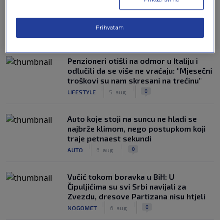
Prihvatam
NAJČITANIJE
Penzioneri otišli na odmor u Italiju i
odlučili da se više ne vraćaju: "Mjesečni
troškovi su nam skresani na trećinu"
|
|
0
LIFESTYLE
5. aug.
Auto koje stoji na suncu ne hladi se
najbrže klimom, nego postupkom koji
traje petnaest sekundi
|
|
0
AUTO
6. aug.
Vučić tokom boravka u BiH: U
Čipuljićima su svi Srbi navijali za
Zvezdu, dresove Partizana nisu htjeli
|
|
0
NOGOMET
6. aug.