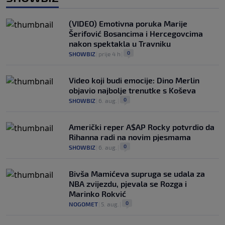
(VIDEO) Emotivna poruka Marije
Šerifović Bosancima i Hercegovcima
nakon spektakla u Travniku
0
SHOWBIZ
|
prije 4 h
|
Video koji budi emocije: Dino Merlin
objavio najbolje trenutke s Koševa
0
SHOWBIZ
|
6. aug.
|
Američki reper A$AP Rocky potvrdio da
Rihanna radi na novim pjesmama
0
SHOWBIZ
|
6. aug.
|
Bivša Mamićeva supruga se udala za
NBA zvijezdu, pjevala se Rozga i
Marinko Rokvić
0
NOGOMET
|
5. aug.
|