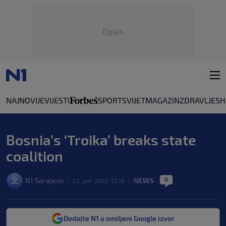
Oglas
NAJNOVIJE
VIJESTI
SPORT
SVIJET
MAGAZIN
ZDRAVLJE
SH
Bosnia’s ‘Troika’ breaks state
coalition
0
N1 Sarajevo
NEWS
|
23. jan. 2025. 12:19
|
|
Dodajte N1 u omiljeni Google izvor