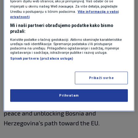
lijevom dijelu web stranice, ako je primjenjivo]. Vaš odabir će se
European path violated coalition agreements.
mijenjati u okviru našeg Wеб локација. Za više detalja, pogledajte
Uredbu o postupanju s ličnim podacima.
Više informacija o vašoj
These agreements primarily focused on
privatnosti
adopting EU-aligned laws and decisions that
Mi i naši partneri obrađujemo podatke kako bismo
pružali:
represent significant steps forward in the
Koristite podatke o tačnoj geolokaciji. Aktivno skenirajte karakteristike
integration process for the benefit of all
uređaja radi identifikacije. Spremanje podataka i/ili pristupanje
podacima na uređaju. Prilagođeno oglašavanje i sadržaj, mjerenje
oglašavanja i sadržaja, istraživanje publike i razvoj usluga.
citizens of BiH.
Spisak partnera (pružalaca usluga)
In response, the Trojka leadership has
Prikaži svrhe
decided to call on party bodies to terminate
the coalition agreement with the SNSD
. They
Prihvatam
stated that this move is aimed at protecting
peace and unblocking Bosnia and
Herzegovina’s path toward the EU.