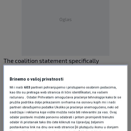
Oglas
The coalition statement specifically
highlighted concerns about the
unconstitutional activities of the Alliance of
Brinemo o vašoj privatnosti
Mi i naši
603
partneri pohranjujemo i pristupamo osobnim podacima,
Independent Social Democrats (SNSD), led by
kao što su pretraga web stranica ili lični identifikatori, na vašem
Milorad Dodik, which they claimed undermined
računaru . Odabir Prihvatam omogućava praćenje tehnologije kako bi se
pružila podrška dolje prikazanim svrhama na osnovu kojih mi i naši
peace and security in Bosnia and Herzegovina
partneri obrađujemo podatke Ukoliko je praćenje onemogućeno, neki od
sadržaja i reklama koje vidite možda neće biti relevantni za vas. Ovaj
and the region. Furthermore, it was noted that
odabir postavki možete ponovno odabrati i pritom promijeniti trenutni
odabir ili pristanak tako što ćete kliknuti na Upravljaj željenim
the SNSD’s actions to block the country’s
postavkama link na dnu ove web stranice [ili plutajuću ikonu u donjem