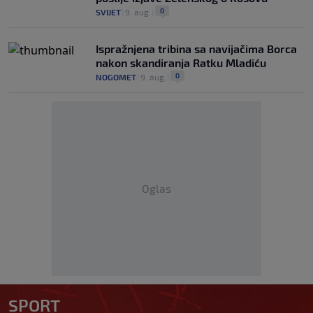
0
SVIJET
|
9. aug.
|
Ispražnjena tribina sa navijačima Borca
nakon skandiranja Ratku Mladiću
0
NOGOMET
|
9. aug.
|
Oglas
SPORT