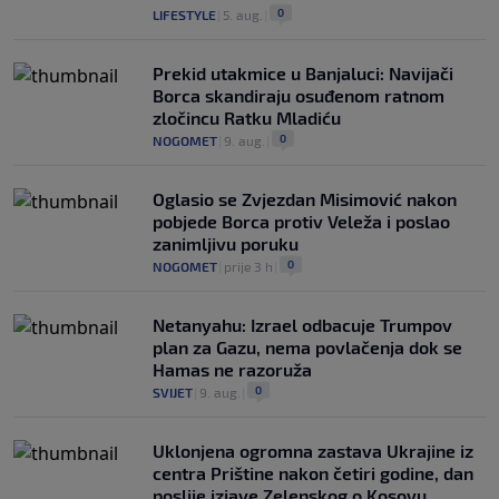
0
LIFESTYLE
|
5. aug.
|
Prekid utakmice u Banjaluci: Navijači
Borca skandiraju osuđenom ratnom
zločincu Ratku Mladiću
0
NOGOMET
|
9. aug.
|
Oglasio se Zvjezdan Misimović nakon
pobjede Borca protiv Veleža i poslao
zanimljivu poruku
0
NOGOMET
|
prije 3 h
|
Netanyahu: Izrael odbacuje Trumpov
plan za Gazu, nema povlačenja dok se
Hamas ne razoruža
0
SVIJET
|
9. aug.
|
Uklonjena ogromna zastava Ukrajine iz
centra Prištine nakon četiri godine, dan
poslije izjave Zelenskog o Kosovu