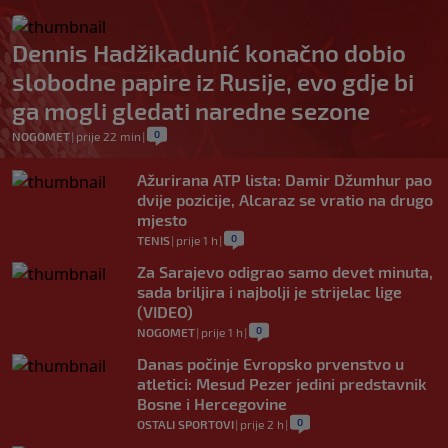
Dennis Hadžikadunić konačno dobio
slobodne papire iz Rusije, evo gdje bi
ga mogli gledati naredne sezone
0
NOGOMET
|
prije 22 min
|
Ažurirana ATP lista: Damir Džumhur pao
dvije pozicije, Alcaraz se vratio na drugo
mjesto
0
TENIS
|
prije 1 h
|
Za Sarajevo odigrao samo devet minuta,
sada briljira i najbolji je strijelac lige
(VIDEO)
0
NOGOMET
|
prije 1 h
|
Danas počinje Evropsko prvenstvo u
atletici: Mesud Pezer jedini predstavnik
Bosne i Hercegovine
0
OSTALI SPORTOVI
|
prije 2 h
|