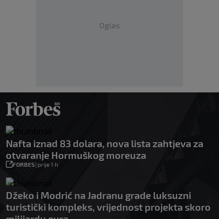
Oglas
Nafta iznad 83 dolara, nova lista zahtjeva za
otvaranje Hormuškog moreuza
FORBES
|
prije 1 h
Džeko i Modrić na Jadranu grade luksuzni
turistički kompleks, vrijednost projekta skoro
milijardu eura