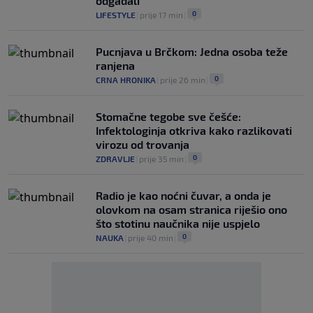
odgađali
0
LIFESTYLE
|
prije 17 min
|
Pucnjava u Brčkom: Jedna osoba teže
ranjena
0
CRNA HRONIKA
|
prije 26 min
|
Stomačne tegobe sve češće:
Infektologinja otkriva kako razlikovati
virozu od trovanja
0
ZDRAVLJE
|
prije 35 min
|
Radio je kao noćni čuvar, a onda je
olovkom na osam stranica riješio ono
što stotinu naučnika nije uspjelo
0
NAUKA
|
prije 40 min
|