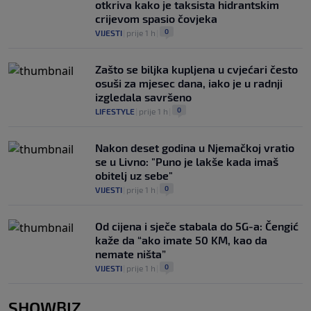
otkriva kako je taksista hidrantskim
crijevom spasio čovjeka
0
VIJESTI
|
prije 1 h
|
Zašto se biljka kupljena u cvjećari često
osuši za mjesec dana, iako je u radnji
izgledala savršeno
0
LIFESTYLE
|
prije 1 h
|
Nakon deset godina u Njemačkoj vratio
se u Livno: "Puno je lakše kada imaš
obitelj uz sebe"
0
VIJESTI
|
prije 1 h
|
Od cijena i sječe stabala do 5G-a: Čengić
kaže da “ako imate 50 KM, kao da
nemate ništa”
0
VIJESTI
|
prije 1 h
|
SHOWBIZ