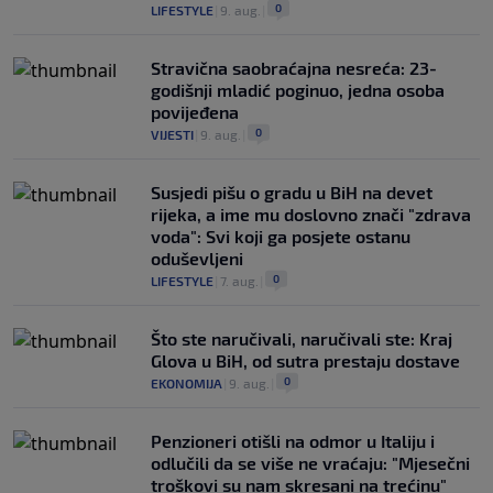
0
LIFESTYLE
|
9. aug.
|
Stravična saobraćajna nesreća: 23-
godišnji mladić poginuo, jedna osoba
povijeđena
0
VIJESTI
|
9. aug.
|
Susjedi pišu o gradu u BiH na devet
rijeka, a ime mu doslovno znači "zdrava
voda": Svi koji ga posjete ostanu
oduševljeni
0
LIFESTYLE
|
7. aug.
|
Što ste naručivali, naručivali ste: Kraj
Glova u BiH, od sutra prestaju dostave
0
EKONOMIJA
|
9. aug.
|
Penzioneri otišli na odmor u Italiju i
odlučili da se više ne vraćaju: "Mjesečni
troškovi su nam skresani na trećinu"