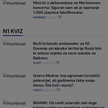
Misirlić o dešavanjima na Merlinovom
koncertu: Siguran sam da je najmanje
1.000 ulaznica falsifikovano
0
SHOWBIZ
|
5. aug.
|
N1 KVIZ
Bivši britanski ambasador za N1:
Davanje ukrajinske teritorije Rusiji bilo
bi zeleno svjetlo za nove sukobe na
Balkanu
0
SVIJET
|
prije 3 h
|
Jezero Modrac ima ogroman turistički
potencijal, ali godinama čeka svoju
šansu: Šta koči razvoj?
0
VIJESTI
|
prije 4 h
|
BIHAMK: Od ranih jutarnjih sati duge
kolone vozila na graničnim prelazima na