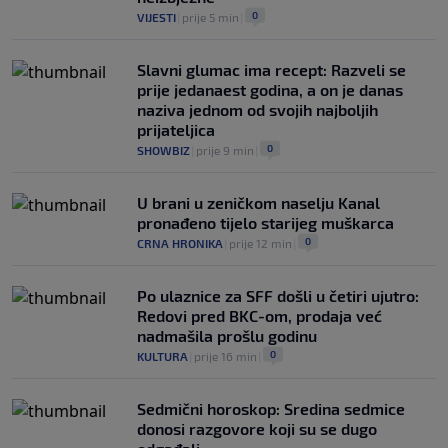
0
VIJESTI
|
prije 5 min
|
Slavni glumac ima recept: Razveli se
prije jedanaest godina, a on je danas
naziva jednom od svojih najboljih
prijateljica
0
SHOWBIZ
|
prije 9 min
|
U brani u zeničkom naselju Kanal
pronađeno tijelo starijeg muškarca
0
CRNA HRONIKA
|
prije 12 min
|
Po ulaznice za SFF došli u četiri ujutro:
Redovi pred BKC-om, prodaja već
nadmašila prošlu godinu
0
KULTURA
|
prije 16 min
|
Sedmični horoskop: Sredina sedmice
donosi razgovore koji su se dugo