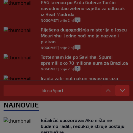
PSG krenuo po Ardu Gülera: Turčin
navodno dao zeleno svjetlo za odlazak
iz Real Madrida
0
NOGOMET
|
prije 2 h
|
Riješena dugogodišnja misterija o Joseu
Mourinhu: Jedne noći me je nazvao i
plakao
0
NOGOMET
|
prije 2 h
|
Tottenham ide po Savinha: Spursi
spremili oko 70 miliona eura za Brazilca
0
NOGOMET
|
prije 2 h
|
Iraola zabrinut nakon novog poraza
Liverpoola: "Ne možemo održati nivo
koji želimo"
Idi na Sport
0
NOGOMET
|
prije 3 h
|
NAJNOVIJE
Vlahović pred velikom odlukom:
Beşiktaş mu nudi 10 miliona eura po
sezoni
Bičakčić upozorava: Ako ništa ne
0
NOGOMET
|
prije 3 h
|
budemo radili, redukcije struje postaju
neizbježne