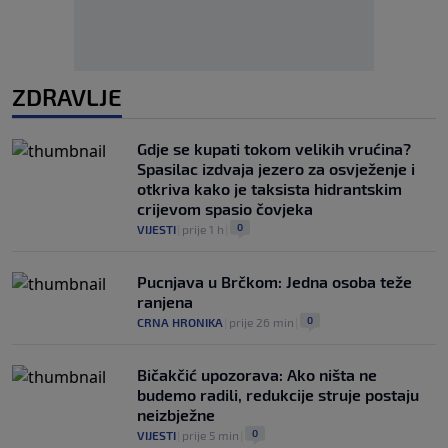
ZDRAVLJE
Gdje se kupati tokom velikih vrućina?
Spasilac izdvaja jezero za osvježenje i
otkriva kako je taksista hidrantskim
crijevom spasio čovjeka
0
VIJESTI
|
prije 1 h
|
Pucnjava u Brčkom: Jedna osoba teže
ranjena
0
CRNA HRONIKA
|
prije 26 min
|
Bičakčić upozorava: Ako ništa ne
budemo radili, redukcije struje postaju
neizbježne
0
VIJESTI
|
prije 5 min
|