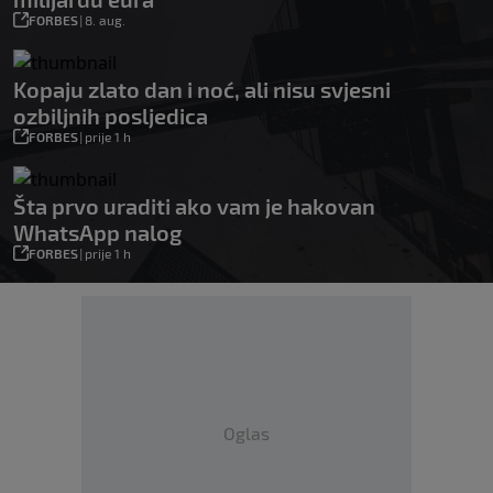
FORBES
|
8. aug.
Kopaju zlato dan i noć, ali nisu svjesni
ozbiljnih posljedica
FORBES
|
prije 1 h
Šta prvo uraditi ako vam je hakovan
WhatsApp nalog
FORBES
|
prije 1 h
Oglas