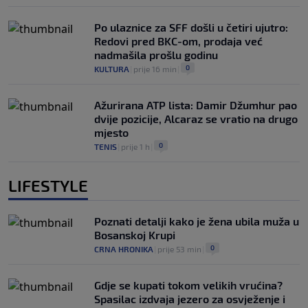
Po ulaznice za SFF došli u četiri ujutro:
Redovi pred BKC-om, prodaja već
nadmašila prošlu godinu
0
KULTURA
|
prije 16 min
|
Ažurirana ATP lista: Damir Džumhur pao
dvije pozicije, Alcaraz se vratio na drugo
mjesto
0
TENIS
|
prije 1 h
|
LIFESTYLE
Poznati detalji kako je žena ubila muža u
Bosanskoj Krupi
0
CRNA HRONIKA
|
prije 53 min
|
Gdje se kupati tokom velikih vrućina?
Spasilac izdvaja jezero za osvježenje i