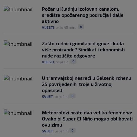
Požar u Kladnju izolovan kanalom,
središte opožarenog područja i dalje
aktivno
0
VIJESTI
|
prije 45 min.
|
Zašto rudnici gomilaju dugove i kada
više proizvode? Sindikat i ekonomisti
nude različite odgovore
0
VIJESTI
|
prije 1 h
|
U tramvajskoj nesreći u Gelsenkirchenu
25 povrijeđenih, troje u životnoj
opasnosti
0
SVIJET
|
prije 1 h
|
Meteorolozi prate dva velika fenomena:
Ovako bi Super El Niño mogao oblikovati
ovu zimu
0
SVIJET
|
prije 1 h
|