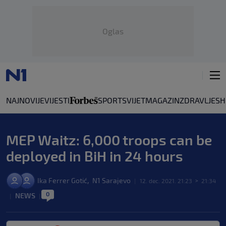
Oglas
NAJNOVIJE
VIJESTI
SPORT
SVIJET
MAGAZIN
ZDRAVLJE
SH
MEP Waitz: 6,000 troops can be
deployed in BiH in 24 hours
,
Ika Ferrer Gotić
N1 Sarajevo
|
12. dec. 2021. 21:23
>
21:34
0
NEWS
|
|