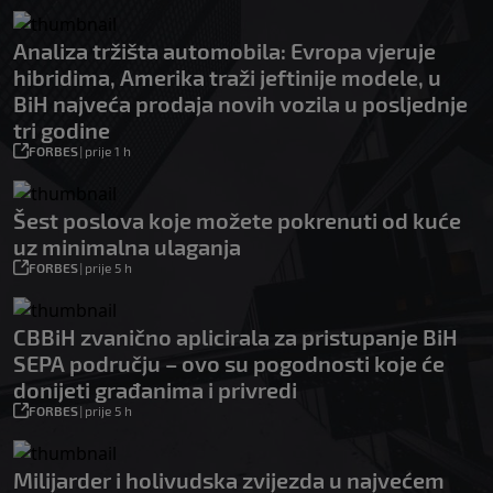
Analiza tržišta automobila: Evropa vjeruje
hibridima, Amerika traži jeftinije modele, u
BiH najveća prodaja novih vozila u posljednje
tri godine
FORBES
|
prije 1 h
Šest poslova koje možete pokrenuti od kuće
uz minimalna ulaganja
FORBES
|
prije 5 h
CBBiH zvanično aplicirala za pristupanje BiH
SEPA području – ovo su pogodnosti koje će
donijeti građanima i privredi
FORBES
|
prije 5 h
Milijarder i holivudska zvijezda u najvećem