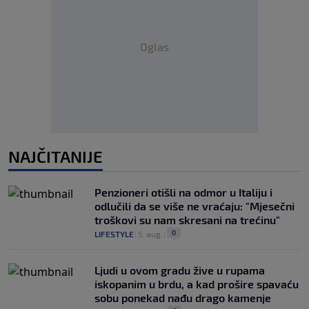
Oglas
NAJČITANIJE
Penzioneri otišli na odmor u Italiju i
odlučili da se više ne vraćaju: "Mjesečni
troškovi su nam skresani na trećinu"
0
LIFESTYLE
|
5. aug.
|
Ljudi u ovom gradu žive u rupama
iskopanim u brdu, a kad prošire spavaću
sobu ponekad nađu drago kamenje