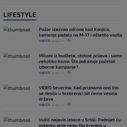
LIFESTYLE
Požar izazvao odrone kod Konjica,
kamenje padalo na M-17 i oštetilo vozila
0
VIJESTI
|
prije 2 h
|
Milioni iz budžeta, stotine prijava i samo
nekoliko kazni: Šta pokazuje početak
izborne kampanje?
0
VIJESTI
|
prije 2 h
|
VIDEO Severina: Kad priznamo ono što
se desilo u Srebrenici bit ćemo vesele
države
0
VIJESTI
|
prije 3 h
|
Vučić najavio izbore u Srbiji: Podnijet ću
ostavku prije nego što krenem u