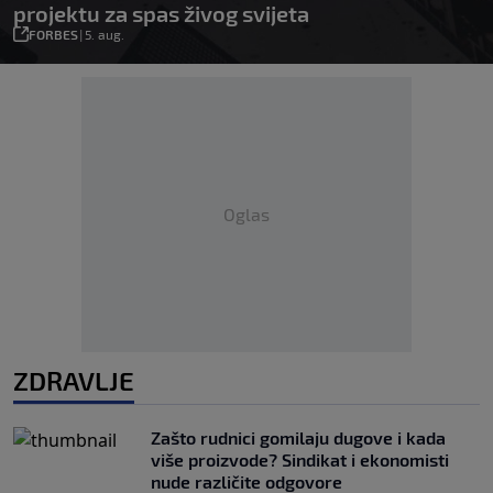
projektu za spas živog svijeta
FORBES
|
5. aug.
Oglas
ZDRAVLJE
Zašto rudnici gomilaju dugove i kada
više proizvode? Sindikat i ekonomisti
nude različite odgovore