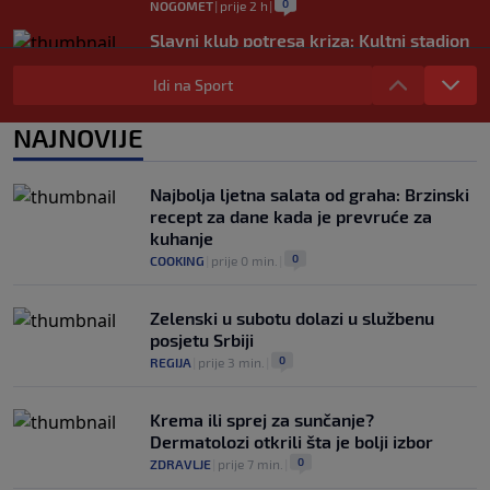
0
NOGOMET
|
prije 2 h
|
Slavni klub potresa kriza: Kultni stadion
u Italiji bit će prazan na početku sezone,
navijači objavili rat upravi
Idi na Sport
0
NOGOMET
|
prije 3 h
|
NAJNOVIJE
Izvinjenje s elementima prijetnje i
„gomila slabića“ u UEFA-i
0
NOGOMET
|
prije 3 h
|
Najbolja ljetna salata od graha: Brzinski
recept za dane kada je prevruće za
kuhanje
0
COOKING
|
prije 0 min.
|
Zelenski u subotu dolazi u službenu
posjetu Srbiji
0
REGIJA
|
prije 3 min.
|
Krema ili sprej za sunčanje?
Dermatolozi otkrili šta je bolji izbor
0
ZDRAVLJE
|
prije 7 min.
|