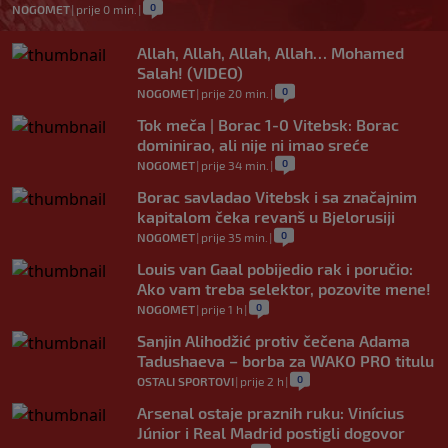
0
NOGOMET
|
prije 0 min.
|
Allah, Allah, Allah, Allah… Mohamed
Salah! (VIDEO)
0
NOGOMET
|
prije 20 min.
|
Tok meča | Borac 1-0 Vitebsk: Borac
dominirao, ali nije ni imao sreće
0
NOGOMET
|
prije 34 min.
|
Borac savladao Vitebsk i sa značajnim
kapitalom čeka revanš u Bjelorusiji
0
NOGOMET
|
prije 35 min.
|
Louis van Gaal pobijedio rak i poručio:
Ako vam treba selektor, pozovite mene!
0
NOGOMET
|
prije 1 h
|
Sanjin Alihodžić protiv čečena Adama
Tadushaeva – borba za WAKO PRO titulu
0
OSTALI SPORTOVI
|
prije 2 h
|
Arsenal ostaje praznih ruku: Vinícius
Júnior i Real Madrid postigli dogovor