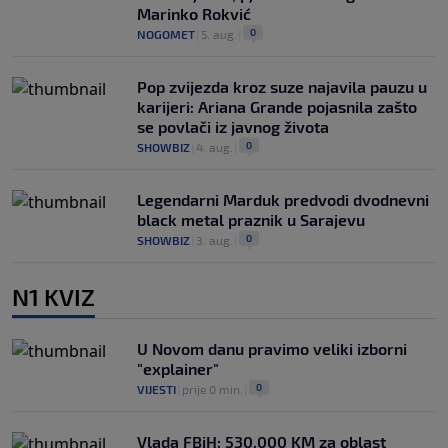
Marinko Rokvić
0
NOGOMET
|
5. aug.
|
Pop zvijezda kroz suze najavila pauzu u
karijeri: Ariana Grande pojasnila zašto
se povlači iz javnog života
0
SHOWBIZ
|
4. aug.
|
Legendarni Marduk predvodi dvodnevni
black metal praznik u Sarajevu
0
SHOWBIZ
|
3. aug.
|
N1 KVIZ
U Novom danu pravimo veliki izborni
"explainer"
0
VIJESTI
|
prije 0 min.
|
Vlada FBiH: 530.000 KM za oblast