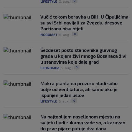
0
LIFESTYLE
|
2. aug.
|
Vučić tokom boravka u BiH: U Čipuljićima
su svi Srbi navijali za Zvezdu, dresove
Partizana nisu htjeli
0
NOGOMET
|
6. aug.
|
Šezdeset posto stanovnika glavnog
grada u kojem živi mnogo Bosanaca živi
u stanovima koje daje grad
0
EKONOMIJA
|
5. aug.
|
Mokra plahta na prozoru hladi sobu
bolje od ventilatora, ali samo ako je
ispunjen jedan uslov
0
LIFESTYLE
|
5. aug.
|
Na najtoplijem naseljenom mjestu na
svijetu ljudi rukama vade so, a karavan
do prve pijace putuje dva dana