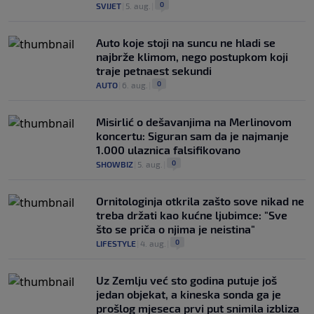
0
SVIJET
|
5. aug.
|
Auto koje stoji na suncu ne hladi se
najbrže klimom, nego postupkom koji
traje petnaest sekundi
0
AUTO
|
6. aug.
|
Misirlić o dešavanjima na Merlinovom
koncertu: Siguran sam da je najmanje
1.000 ulaznica falsifikovano
0
SHOWBIZ
|
5. aug.
|
Ornitologinja otkrila zašto sove nikad ne
treba držati kao kućne ljubimce: "Sve
što se priča o njima je neistina"
0
LIFESTYLE
|
4. aug.
|
Uz Zemlju već sto godina putuje još
jedan objekat, a kineska sonda ga je
prošlog mjeseca prvi put snimila izbliza