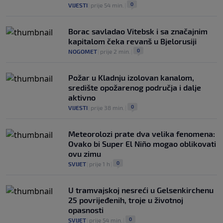
0
VIJESTI
|
prije 54 min.
|
Borac savladao Vitebsk i sa značajnim
kapitalom čeka revanš u Bjelorusiji
0
NOGOMET
|
prije 2 min.
|
Požar u Kladnju izolovan kanalom,
središte opožarenog područja i dalje
aktivno
0
VIJESTI
|
prije 38 min.
|
Meteorolozi prate dva velika fenomena:
Ovako bi Super El Niño mogao oblikovati
ovu zimu
0
SVIJET
|
prije 1 h
|
U tramvajskoj nesreći u Gelsenkirchenu
25 povrijeđenih, troje u životnoj
opasnosti
0
SVIJET
|
prije 54 min.
|