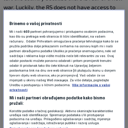
war. Luckily, the RS does not have access to
such weapons as it had in the Balkan wars.
Brinemo o vašoj privatnosti
These are intelligence data that we have not
Mi i naši
603
partneri pohranjujemo i pristupamo osobnim podacima,
only from the EU but also from NATO. Artillery
kao što su pretraga web stranica ili lični identifikatori, na vašem
računaru . Odabir Prihvatam omogućava praćenje tehnologije kako bi se
is no longer available to the RS. Also, there is
pružila podrška dolje prikazanim svrhama na osnovu kojih mi i naši
partneri obrađujemo podatke Ukoliko je praćenje onemogućeno, neki od
the presence of international forces. I know
sadržaja i reklama koje vidite možda neće biti relevantni za vas. Ovaj
they were reduced, but we have guarantees
odabir postavki možete ponovno odabrati i pritom promijeniti trenutni
odabir ili pristanak tako što ćete kliknuti na Upravljaj željenim
from the generals that they can bring up to
postavkama link na dnu ove web stranice [ili plutajuću ikonu u donjem
lijevom dijelu web stranice, ako je primjenjivo]. Vaš odabir će se
6,000 troops within 24 hours to seven days
mijenjati u okviru našeg Wеб локација. Za više detalja, pogledajte
Uredbu o postupanju s ličnim podacima.
Više informacija o vašoj
from the first moment,” Waitz said.
privatnosti
Mi i naši partneri obrađujemo podatke kako bismo
pružali:
Waitz and Franz are staying in the country
Koristite podatke o tačnoj geolokaciji. Aktivno skenirajte karakteristike
uređaja radi identifikacije. Spremanje podataka i/ili pristupanje
over the weekend in order to calm the political
podacima na uređaju. Prilagođeno oglašavanje i sadržaj, mjerenje
oglašavanja i sadržaja, istraživanje publike i razvoj usluga.
crisis. On Monday they plan to meet with