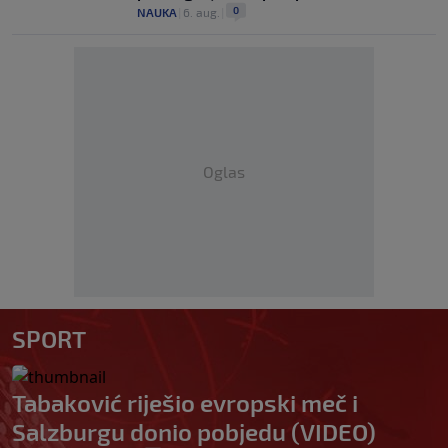
0
NAUKA
|
6. aug.
|
Oglas
SPORT
Tabaković riješio evropski meč i
Salzburgu donio pobjedu (VIDEO)