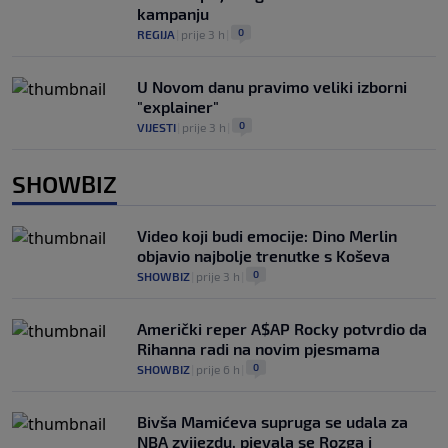
kampanju
0
REGIJA
|
prije 3 h
|
U Novom danu pravimo veliki izborni
"explainer"
0
VIJESTI
|
prije 3 h
|
SHOWBIZ
Video koji budi emocije: Dino Merlin
objavio najbolje trenutke s Koševa
0
SHOWBIZ
|
prije 3 h
|
Američki reper A$AP Rocky potvrdio da
Rihanna radi na novim pjesmama
0
SHOWBIZ
|
prije 6 h
|
Bivša Mamićeva supruga se udala za
NBA zvijezdu, pjevala se Rozga i