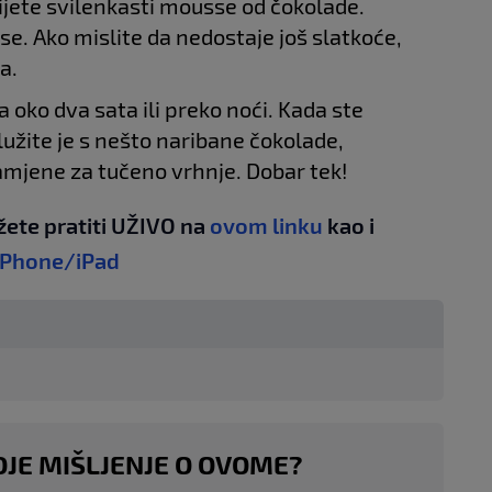
bijete svilenkasti mousse od čokolade.
use. Ako mislite da nedostaje još slatkoće,
a.
 oko dva sata ili preko noći. Kada ste
užite je s nešto naribane čokolade,
zamjene za tučeno vrhnje. Dobar tek!
žete pratiti UŽIVO na
ovom linku
kao i
iPhone/iPad
OJE MIŠLJENJE O OVOME?