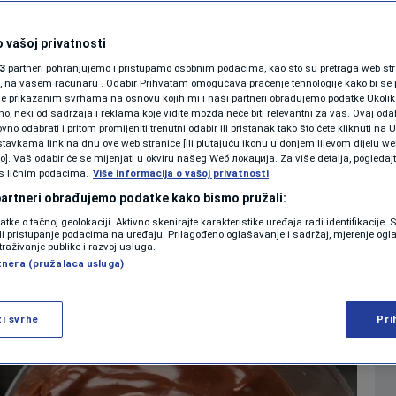
sse možete
KOLUMNE
jaja i slatkog vrhnja,
 vašoj privatnosti
3
partneri pohranjujemo i pristupamo osobnim podacima, kao što su pretraga web stran
PODCAST
ori, na vašem računaru . Odabir Prihvatam omogućava praćenje tehnologije kako bi se 
je prikazanim svrhama na osnovu kojih mi i naši partneri obrađujemo podatke Ukoliko
 neki od sadržaja i reklama koje vidite možda neće biti relevantni za vas. Ovaj odab
N1 SPECIJAL
no odabrati i pritom promijeniti trenutni odabir ili pristanak tako što ćete kliknuti na U
0
 20:54
COOKING
komentara
|
|
tavkama link na dnu ove web stranice [ili plutajuću ikonu u donjem lijevom dijelu we
FENOMENI
vo]. Vaš odabir će se mijenjati u okviru našeg Wеб локација. Za više detalja, pogledaj
s ličnim podacima.
Više informacija o vašoj privatnosti
NEISTRAŽENO
 partneri obrađujemo podatke kako bismo pružali:
Više
datke o tačnoj geolokaciji. Aktivno skenirajte karakteristike uređaja radi identifikacije.
VIRALNO
ili pristupanje podacima na uređaju. Prilagođeno oglašavanje i sadržaj, mjerenje ogl
traživanje publike i razvoj usluga.
tnera (pružalaca usluga)
FOTO
PROMO
ži svrhe
Pri
VIDEO