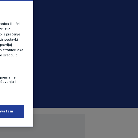
ica ili lični
pružila
 je praćenje
ir postavki
pravljaj
b stranice, ako
te Uredbu o
 Spremanje
ašavanja i
hvatam