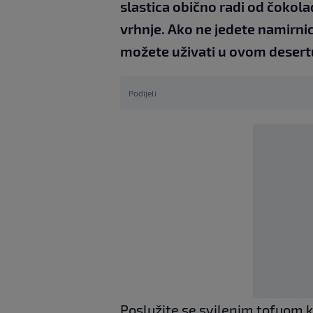
slastica obično radi od čokolad
vrhnje. Ako ne jedete namirnic
možete uživati u ovom desert
Podijeli
Poslužite se svilenim tofuom k