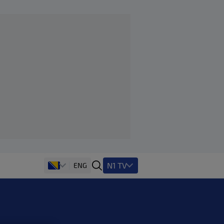
N1 TV
ENG