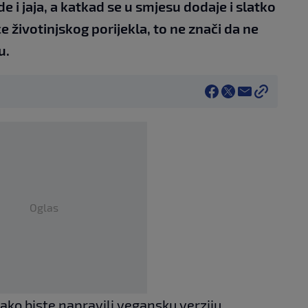
e i jaja, a katkad se u smjesu dodaje i slatko
e životinjskog porijekla, to ne znači da ne
u.
Oglas
ako biste napravili vegansku verziju