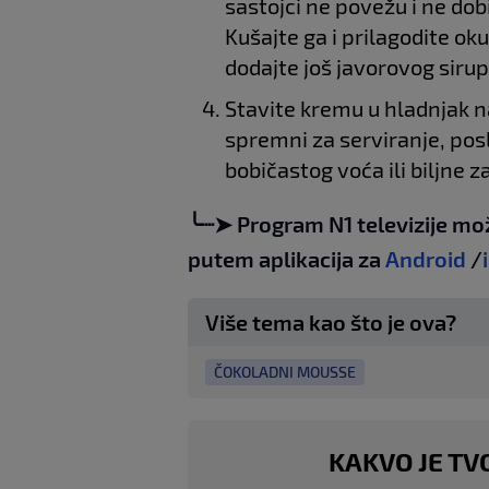
sastojci ne povežu i ne do
Kušajte ga i prilagodite ok
dodajte još javorovog sirup
Stavite kremu u hladnjak na
spremni za serviranje, posl
bobičastog voća ili biljne 
╰┈➤ Program N1 televizije mo
putem aplikacija za
Android
/
Više tema kao što je ova?
ČOKOLADNI MOUSSE
KAKVO JE TV