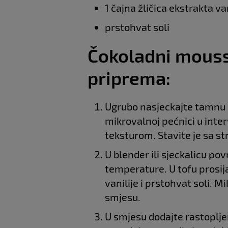
1 čajna žličica ekstrakta van
prstohvat soli
Čokoladni mouss
priprema:
Ugrubo nasjeckajte tamnu čo
mikrovalnoj pećnici u inte
teksturom. Stavite je sa st
U blender ili sjeckalicu pov
temperature. U tofu prosija
vanilije i prstohvat soli. M
smjesu.
U smjesu dodajte rastoplje