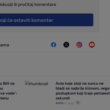
skusiji ili pročitaj komentare
koji će ostaviti komentar
ežama
 u BiH na
Auto koje stoji na suncu ne
mu
hladi se najbrže klimom, nego
ava voda":
postupkom koji traje petnaest
stanu
sekundi
0
AUTO
|
6. aug.
|