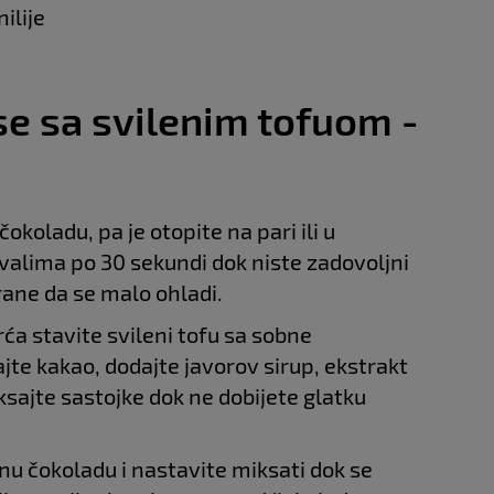
ilije
e sa svilenim tofuom -
koladu, pa je otopite na pari ili u
rvalima po 30 sekundi dok niste zadovoljni
rane da se malo ohladi.
rća stavite svileni tofu sa sobne
jte kakao, dodajte javorov sirup, ekstrakt
iksajte sastojke dok ne dobijete glatku
nu čokoladu i nastavite miksati dok se