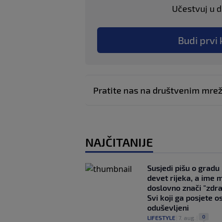
Učestvuj u di
Budi prvi 
Pratite nas na društvenim mr
NAJČITANIJE
Susjedi pišu o gradu
devet rijeka, a ime 
doslovno znači "zdr
Svi koji ga posjete o
oduševljeni
0
LIFESTYLE
|
7. aug.
|