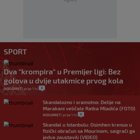
SPORT
Dva "krompira" u Premijer ligi: Bez
golova u dvije utakmice prvog kola
0
NOGOMET
|
prije 1 h
|
Skandalozno i sramotno: Delije na
Marakani veličale Ratka Mladića (FOTO)
0
NOGOMET
|
prije 1 h
|
Skandal u Istanbulu: Osimhen krenuo u
fizički obračun sa Mourinom, saigrači ga
jedva zaustavili (VIDEO)