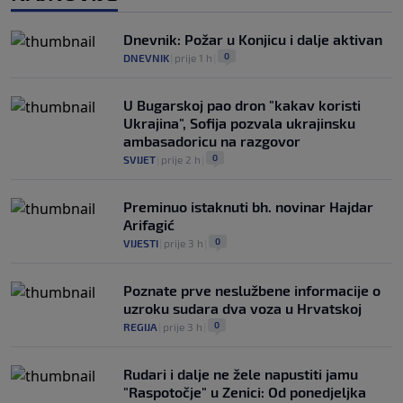
Infantino nekada poručivao: "Novac
FIFA-e je vaš novac", danas se suočava s
Dnevnik: Požar u Konjicu i dalje aktivan
najvećom krizom
0
DNEVNIK
|
prije 1 h
|
0
NOGOMET
|
prije 4 h
|
U Bugarskoj pao dron "kakav koristi
Ukrajina", Sofija pozvala ukrajinsku
ambasadoricu na razgovor
0
SVIJET
|
prije 2 h
|
Preminuo istaknuti bh. novinar Hajdar
Arifagić
0
VIJESTI
|
prije 3 h
|
Poznate prve neslužbene informacije o
uzroku sudara dva voza u Hrvatskoj
0
REGIJA
|
prije 3 h
|
Rudari i dalje ne žele napustiti jamu
"Raspotočje" u Zenici: Od ponedjeljka