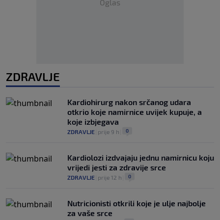
Oglas
ZDRAVLJE
Kardiohirurg nakon srčanog udara
otkrio koje namirnice uvijek kupuje, a
koje izbjegava
0
ZDRAVLJE
|
prije 9 h
|
Kardiolozi izdvajaju jednu namirnicu koju
vrijedi jesti za zdravije srce
0
ZDRAVLJE
|
prije 12 h
|
Nutricionisti otkrili koje je ulje najbolje
za vaše srce