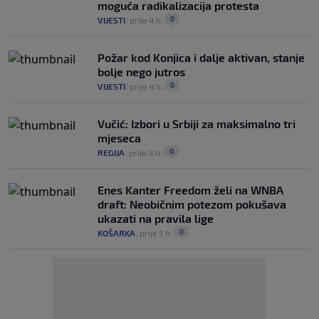
moguća radikalizacija protesta
0
VIJESTI
|
prije 4 h
|
Požar kod Konjica i dalje aktivan, stanje
bolje nego jutros
0
VIJESTI
|
prije 4 h
|
Vučić: Izbori u Srbiji za maksimalno tri
mjeseca
0
REGIJA
|
prije 4 h
|
Enes Kanter Freedom želi na WNBA
draft: Neobičnim potezom pokušava
ukazati na pravila lige
0
KOŠARKA
|
prije 5 h
|