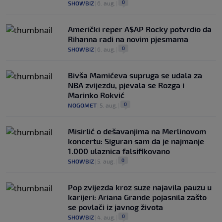
0
SHOWBIZ
|
6. aug.
|
Američki reper A$AP Rocky potvrdio da
Rihanna radi na novim pjesmama
0
SHOWBIZ
|
6. aug.
|
Bivša Mamićeva supruga se udala za
NBA zvijezdu, pjevala se Rozga i
Marinko Rokvić
0
NOGOMET
|
5. aug.
|
Misirlić o dešavanjima na Merlinovom
koncertu: Siguran sam da je najmanje
1.000 ulaznica falsifikovano
0
SHOWBIZ
|
5. aug.
|
Pop zvijezda kroz suze najavila pauzu u
karijeri: Ariana Grande pojasnila zašto
se povlači iz javnog života
0
SHOWBIZ
|
4. aug.
|