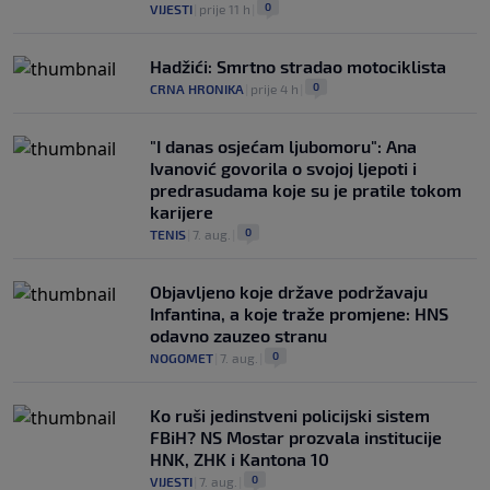
0
VIJESTI
|
prije 11 h
|
Hadžići: Smrtno stradao motociklista
0
CRNA HRONIKA
|
prije 4 h
|
"I danas osjećam ljubomoru": Ana
Ivanović govorila o svojoj ljepoti i
predrasudama koje su je pratile tokom
karijere
0
TENIS
|
7. aug.
|
Objavljeno koje države podržavaju
Infantina, a koje traže promjene: HNS
odavno zauzeo stranu
0
NOGOMET
|
7. aug.
|
Ko ruši jedinstveni policijski sistem
FBiH? NS Mostar prozvala institucije
HNK, ZHK i Kantona 10
0
VIJESTI
|
7. aug.
|