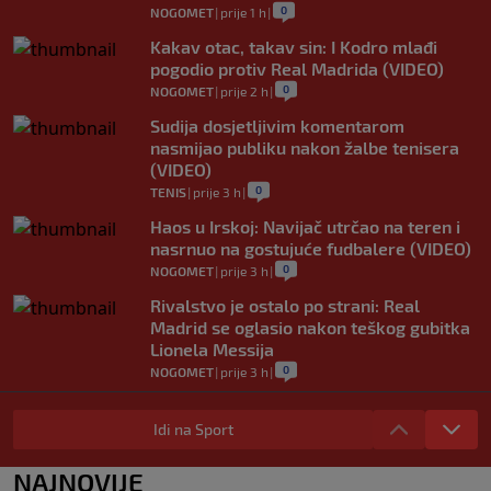
0
NOGOMET
|
prije 1 h
|
Kakav otac, takav sin: I Kodro mlađi
pogodio protiv Real Madrida (VIDEO)
0
NOGOMET
|
prije 2 h
|
Sudija dosjetljivim komentarom
nasmijao publiku nakon žalbe tenisera
(VIDEO)
0
TENIS
|
prije 3 h
|
Haos u Irskoj: Navijač utrčao na teren i
nasrnuo na gostujuće fudbalere (VIDEO)
0
NOGOMET
|
prije 3 h
|
Rivalstvo je ostalo po strani: Real
Madrid se oglasio nakon teškog gubitka
Lionela Messija
0
NOGOMET
|
prije 3 h
|
WNBA igračice odgovorile Kanteru
nakon provokacije: "Nećemo biti politički
Idi na Sport
pijuni"
0
KOŠARKA
|
prije 4 h
|
NAJNOVIJE