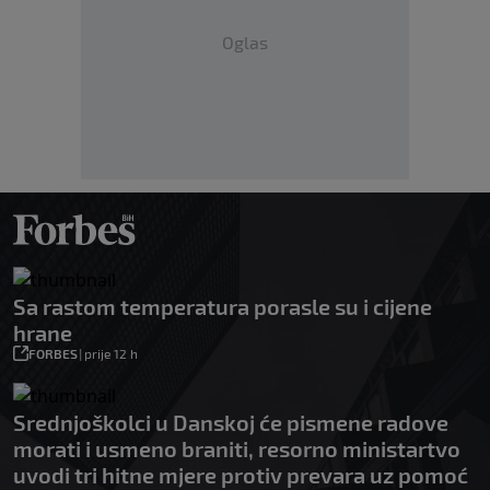
Oglas
Sa rastom temperatura porasle su i cijene
hrane
FORBES
|
prije 12 h
Srednjoškolci u Danskoj će pismene radove
morati i usmeno braniti, resorno ministartvo
uvodi tri hitne mjere protiv prevara uz pomoć