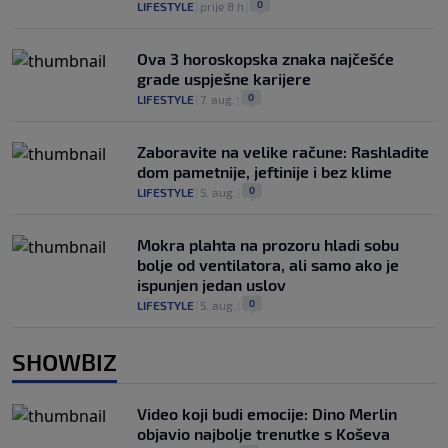
0
LIFESTYLE
|
prije 8 h
|
Ova 3 horoskopska znaka najčešće
grade uspješne karijere
0
LIFESTYLE
|
7. aug.
|
Zaboravite na velike račune: Rashladite
dom pametnije, jeftinije i bez klime
0
LIFESTYLE
|
5. aug.
|
Mokra plahta na prozoru hladi sobu
bolje od ventilatora, ali samo ako je
ispunjen jedan uslov
0
LIFESTYLE
|
5. aug.
|
SHOWBIZ
Video koji budi emocije: Dino Merlin
objavio najbolje trenutke s Koševa