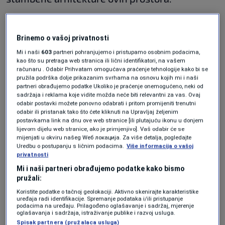
Vodimo Vas u Kraljevu Sutjesku, a u
videoprilogu ispod pogledajte reportažu Ajle
Brinemo o vašoj privatnosti
Mi i naši
603
partneri pohranjujemo i pristupamo osobnim podacima,
Alihodžić.
kao što su pretraga web stranica ili lični identifikatori, na vašem
računaru . Odabir Prihvatam omogućava praćenje tehnologije kako bi se
pružila podrška dolje prikazanim svrhama na osnovu kojih mi i naši
partneri obrađujemo podatke Ukoliko je praćenje onemogućeno, neki od
sadržaja i reklama koje vidite možda neće biti relevantni za vas. Ovaj
Više tema kao što je ova?
odabir postavki možete ponovno odabrati i pritom promijeniti trenutni
odabir ili pristanak tako što ćete kliknuti na Upravljaj željenim
postavkama link na dnu ove web stranice [ili plutajuću ikonu u donjem
KRALJEVA SUTJESKA
N1 REPORTAŽE
lijevom dijelu web stranice, ako je primjenjivo]. Vaš odabir će se
mijenjati u okviru našeg Wеб локација. Za više detalja, pogledajte
Uredbu o postupanju s ličnim podacima.
Više informacija o vašoj
privatnosti
Mi i naši partneri obrađujemo podatke kako bismo
pružali:
Koristite podatke o tačnoj geolokaciji. Aktivno skenirajte karakteristike
uređaja radi identifikacije. Spremanje podataka i/ili pristupanje
podacima na uređaju. Prilagođeno oglašavanje i sadržaj, mjerenje
Oglas
oglašavanja i sadržaja, istraživanje publike i razvoj usluga.
Spisak partnera (pružalaca usluga)