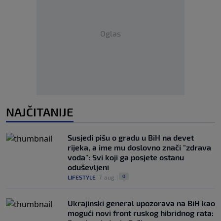
Oglas
NAJČITANIJE
Susjedi pišu o gradu u BiH na devet
rijeka, a ime mu doslovno znači "zdrava
voda": Svi koji ga posjete ostanu
oduševljeni
0
LIFESTYLE
|
7. aug.
|
Ukrajinski general upozorava na BiH kao
mogući novi front ruskog hibridnog rata: