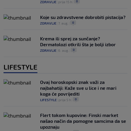
0
ZDRAVLJE
|
prije 15 h
|
Koje su zdravstvene dobrobiti pistacija?
0
ZDRAVLJE
|
7. aug.
|
Krema ili sprej za sunčanje?
Dermatolozi otkrili šta je bolji izbor
0
ZDRAVLJE
|
6. aug.
|
LIFESTYLE
Ovaj horoskopski znak važi za
najbahatiji: Kaže sve u lice i ne mari
koga će povrijediti
0
LIFESTYLE
|
prije 5 h
|
Flert tokom kupovine: Finski market
našao način da pomogne samcima da se
upoznaju