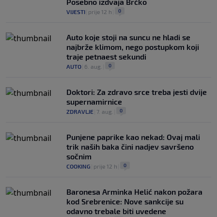
Posebno izdvaja Brčko
0
VIJESTI
|
prije 12 h
|
Auto koje stoji na suncu ne hladi se
najbrže klimom, nego postupkom koji
traje petnaest sekundi
0
AUTO
|
6. aug.
|
Doktori: Za zdravo srce treba jesti dvije
supernamirnice
0
ZDRAVLJE
|
7. aug.
|
Punjene paprike kao nekad: Ovaj mali
trik naših baka čini nadjev savršeno
sočnim
0
COOKING
|
prije 12 h
|
Baronesa Arminka Helić nakon požara
kod Srebrenice: Nove sankcije su
odavno trebale biti uvedene