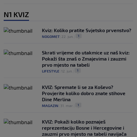
N1 KVIZ
Kviz: Koliko pratite Svjetsko prvenstvo?
1
NOGOMET
|
22. jun.
|
Skrati vrijeme do utakmice uz naš kviz:
Pokaži šta znaš o Zmajevima i zauzmi
prvo mjesto na tabeli
1
LIFESTYLE
|
12. jun.
|
KVIZ: Spremate li se za Koševo?
Provjerite koliko dobro znate stihove
Dine Merlina
1
MAGAZIN
|
31. mar.
|
KVIZ: Pokaži koliko poznaješ
reprezentaciju Bosne i Hercegovine i
zauzmi prvo mjesto na tabeli navijača