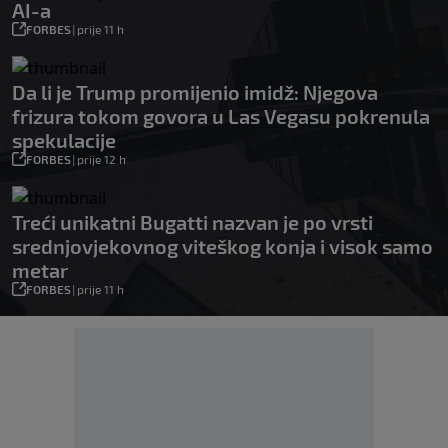
AI-a
FORBES
|
prije 11 h
Da li je Trump promijenio imidž: Njegova
frizura tokom govora u Las Vegasu pokrenula
spekulacije
FORBES
|
prije 12 h
Treći unikatni Bugatti nazvan je po vrsti
srednjovjekovnog viteškog konja i visok samo
metar
FORBES
|
prije 11 h