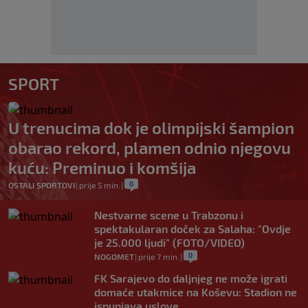
SPORT
U trenucima dok je olimpijski šampion
obarao rekord, plamen odnio njegovu
kuću: Preminuo i komšija
0
OSTALI SPORTOVI
|
prije 5 min.
|
Nestvarne scene u Trabzonu i
spektakularan doček za Salaha: "Ovdje
je 25.000 ljudi" (FOTO/VIDEO)
0
NOGOMET
|
prije 7 min.
|
FK Sarajevo do daljnjeg ne može igrati
domaće utakmice na Koševu: Stadion ne
ispunjava uslove