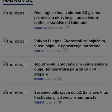
Predsjednik FIFA-e ne odustaje od svojih
planova: Otkriveno šta je ponudio
Ove kuglice imaju ukupno 80 grama
Marokancima za podršku
proteina, a okus im je kao da jedete
0
NOGOMET
|
prije 2 h
|
najfinije slatkiše od čokolade
0
COOKING
|
prije 0 min.
|
Vulkan Fuego u Gvatemali se pojačava,
vlasti objavile upozorenja putnicima
0
SVIJET
|
prije 52 min.
|
Toplotni val u Sloveniji prekinule snažne
oluje: Temperatura pala za čak 14
stepeni
0
REGIJA
|
prije 1 h
|
Sarajevo odbrojava do 32. Sarajevo Film
Festivala, grad već prepun turista
0
VIJESTI
|
prije 1 h
|