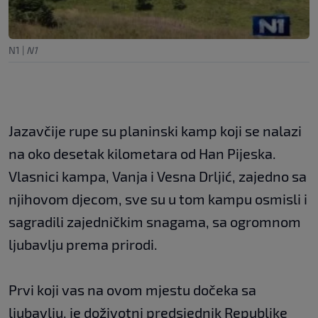
N1
|
N1
Jazavčije rupe su planinski kamp koji se nalazi
na oko desetak kilometara od Han Pijeska.
Vlasnici kampa, Vanja i Vesna Drljić, zajedno sa
njihovom djecom, sve su u tom kampu osmisli i
sagradili zajedničkim snagama, sa ogromnom
ljubavlju prema prirodi.
Prvi koji vas na ovom mjestu dočeka sa
ljubavlju, je doživotni predsjednik Republike