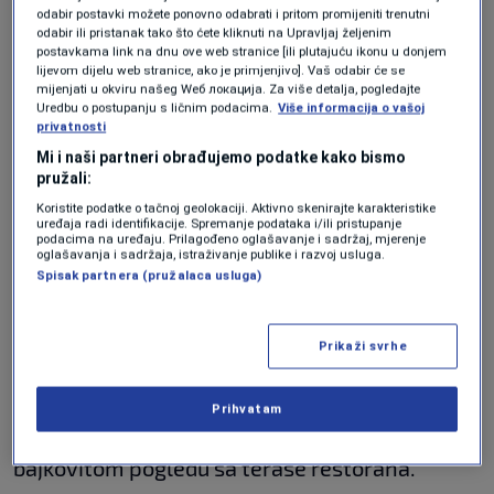
van BiH.
odabir postavki možete ponovno odabrati i pritom promijeniti trenutni
odabir ili pristanak tako što ćete kliknuti na Upravljaj željenim
postavkama link na dnu ove web stranice [ili plutajuću ikonu u donjem
lijevom dijelu web stranice, ako je primjenjivo]. Vaš odabir će se
Džamija u Umoljanima, istorijski je objekat. U
mijenjati u okviru našeg Wеб локација. Za više detalja, pogledajte
Uredbu o postupanju s ličnim podacima.
Više informacija o vašoj
njoj je, prema podacima na zvaničnoj stranici
privatnosti
Zemaljskog muzeja BiH, tokom 2. svjetskog
Mi i naši partneri obrađujemo podatke kako bismo
pružali:
rata, čuvana, i sačuvana sarajevska Hagada. U
Koristite podatke o tačnoj geolokaciji. Aktivno skenirajte karakteristike
pojedinim izvorima je navedeno da je Hagada
uređaja radi identifikacije. Spremanje podataka i/ili pristupanje
podacima na uređaju. Prilagođeno oglašavanje i sadržaj, mjerenje
bila zakopana ispod praga Džamije. 2008.
oglašavanja i sadržaja, istraživanje publike i razvoj usluga.
Spisak partnera (pružalaca usluga)
godine, džamija u Umoljanima proglašena je
nacionalnim spomenikom BiH.
Prikaži svrhe
Ovdje se dođe najčešće samo da se uživa u
Prihvatam
prečistom vahzduhu, zdravoj hrani i
bajkovitom pogledu sa terase restorana.