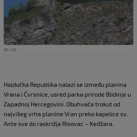
N1
|
N1
Hajdučka Republika nalazi se između planina
Vrana i Čvrsnice, usred parka prirode Blidinje u
Zapadnoj Hercegovini. Obuhvaća trokut od
najvišeg vrha planine Vran preko kapelice sv.
Ante sve do raskrižja Risovac – Kedžara.