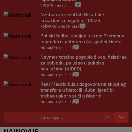
0
VIJESTI
|
prije 25 min.
|
Nestvaran rezultat: Hrvatske
košarkašice izgubile 100:25
0
KOŠARKA
|
prije 29 min.
|
Poljski fudbal zavijen u crno: Preminuo
legendarni golman u 44. godini života
0
NOGOMET
|
prije 1 h
|
Neymar totalno pogubio živce: Asistirao
za pobjedu, pa ušao u sukob s
navijačima (VIDEO)
0
NOGOMET
|
prije 1 h
|
Real Madrid blizu dogovora najskupljeg
transfera u historiji kluba: Igrač bi
trebao uskoro stići u Madrid
0
NOGOMET
|
prije 1 h
|
Lara Gut-Behrami završila karijeru:
Jedna od najvećih skijašica svih
Idi na Sport
vremena rekla "zbogom"
0
OSTALI SPORTOVI
|
prije 1 h
|
NAJNOVIJE