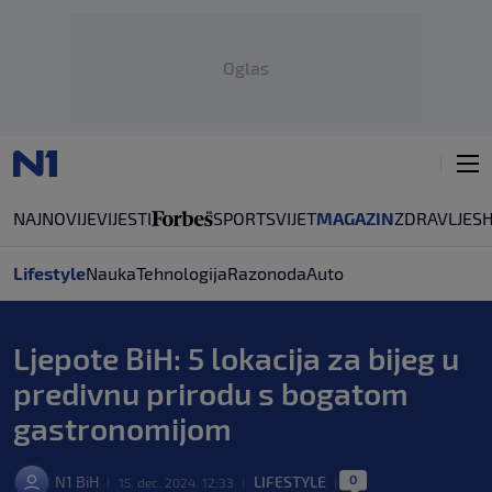
Oglas
NAJNOVIJE
VIJESTI
SPORT
SVIJET
MAGAZIN
ZDRAVLJE
S
Lifestyle
Nauka
Tehnologija
Razonoda
Auto
Ljepote BiH: 5 lokacija za bijeg u
predivnu prirodu s bogatom
gastronomijom
0
N1 BiH
LIFESTYLE
|
15. dec. 2024. 12:33
|
|