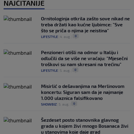
NAJČITANIJE
Ornitologinja otkrila zašto sove nikad ne
treba držati kao kućne ljubimce: "Sve
što se priča o njima je neistina"
0
LIFESTYLE
|
4. aug.
|
Penzioneri otišli na odmor u Italiju i
odlučili da se više ne vraćaju: "Mjesečni
troškovi su nam skresani na trećinu"
0
LIFESTYLE
|
5. aug.
|
Misirlić o dešavanjima na Merlinovom
koncertu: Siguran sam da je najmanje
1.000 ulaznica falsifikovano
0
SHOWBIZ
|
5. aug.
|
Šezdeset posto stanovnika glavnog
grada u kojem živi mnogo Bosanaca živi
u stanovima koje daje grad