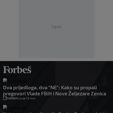
Oglas
Dva prijedloga, dva “NE”: Kako su propali
pregovori Vlade FBiH i Nove Željezare Zenica
FORBES
|
prije 13 min.