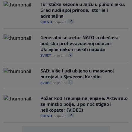
Turistička sezona u Jajcu u punom jeku:
Grad nudi spoj prirode, istorije i
adrenalina
0
VIJESTI
|
prije 2 h
|
Generalni sekretar NATO-a obećava
podršku protivvazdušnoj odbrani
Ukrajine nakon ruskih napada
0
SVIJET
|
prije 2 h
|
SAD: Više ljudi ubijeno u masovnoj
pucnjavi u Sjevernoj Karolini
0
SVIJET
|
prije 2 h
|
Požar kod Trebinja ne jenjava: Aktiviralo
se minsko polje, u pomoć stigao i
helikopeter (VIDEO)
0
VIJESTI
|
prije 2 h
|