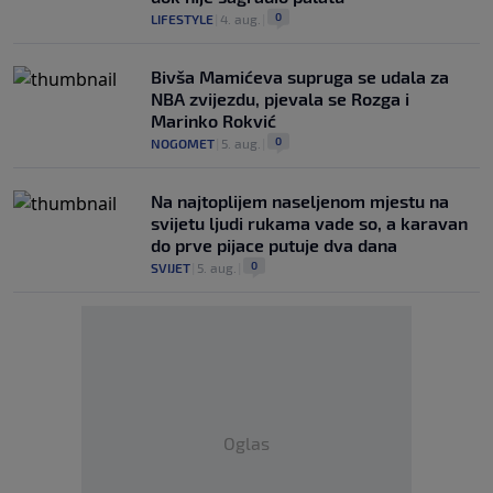
0
LIFESTYLE
|
4. aug.
|
Bivša Mamićeva supruga se udala za
NBA zvijezdu, pjevala se Rozga i
Marinko Rokvić
0
NOGOMET
|
5. aug.
|
Na najtoplijem naseljenom mjestu na
svijetu ljudi rukama vade so, a karavan
do prve pijace putuje dva dana
0
SVIJET
|
5. aug.
|
Oglas