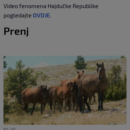
Video fenomena Hajdučke Republike
pogledajte
OVDJE
.
Prenj
N1
|
N1