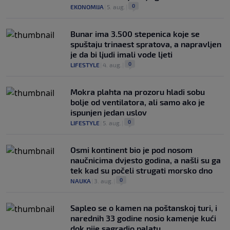
0
EKONOMIJA
|
5. aug.
|
Bunar imа 3.500 stepenica koje se
spuštaju trinaest spratova, a napravljen
je da bi ljudi imali vode ljeti
0
LIFESTYLE
|
4. aug.
|
Mokra plahta na prozoru hladi sobu
bolje od ventilatora, ali samo ako je
ispunjen jedan uslov
0
LIFESTYLE
|
5. aug.
|
Osmi kontinent bio je pod nosom
naučnicima dvjesto godina, a našli su ga
tek kad su počeli strugati morsko dno
0
NAUKA
|
3. aug.
|
Saplео se o kamen na poštanskoj turi, i
narednih 33 godine nosio kamenje kući
dok nije sagradio palatu