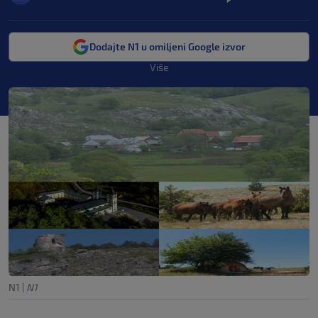
Dodajte N1 u omiljeni Google izvor
Više
N1
|
N1