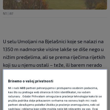
N1
|
N1
U selu Umoljani na Bjelašnici koje se nalazi na
1350 m nadmorske visine lakše se diše nego u
nižim predjelima, ali se prema riječima rijetkih
koji su u njemu ostali – teže, ili barem nerado
živi. Legenda kaže da je Studeni potok ovdje
nastao kada je aždaja pokušala progutati selo i
Brinemo o vašoj privatnosti
njegove stanovnike. Molitvama je umoljeno da
Mi i naši
603
partneri pohranjujemo i pristupamo osobnim podacima,
kao što su pretraga web stranica ili lični identifikatori, na vašem
Aždaja bude skamenjena, ali stanovnike je
računaru . Odabir Prihvatam omogućava praćenje tehnologije kako bi se
pružila podrška dolje prikazanim svrhama na osnovu kojih mi i naši
progutao trend odlaska u grad i trend odlaska
partneri obrađujemo podatke Ukoliko je praćenje onemogućeno, neki od
sadržaja i reklama koje vidite možda neće biti relevantni za vas. Ovaj