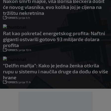
Nakon smrti majke, vila Borisa Beckera dobit
će novog vlasnika, evo kolika joj je cijena na
tržištu nekretnina
FORBES
|
prije 4 h
Rat kao pokretač energetskog profita: Naftni
giganti ostvarili gotovo 93 milijarde dolara
profita
FORBES
|
prije 10 h
“Delfin mafija”: Kako je jedna ženka otkrila
rupu u sistemu i naučila druge da dođu do više
hrane
FORBES
|
prije 11 h