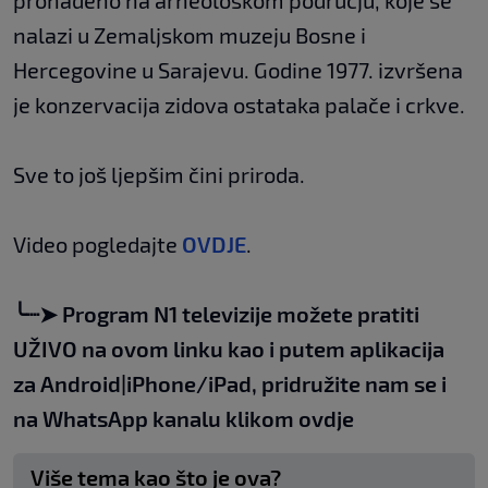
pronađeno na arheološkom području, koje se
nalazi u Zemaljskom muzeju Bosne i
Hercegovine u Sarajevu. Godine 1977. izvršena
je konzervacija zidova ostataka palače i crkve.
Sve to još ljepšim čini priroda.
Video pogledajte
OVDJE
.
╰┈➤
Program N1 televizije možete pratiti
UŽIVO na
ovom linku
kao i putem aplikacija
za
An
droid
|
iPhone/iPad,
pridružite nam se i
na WhatsApp kanalu klikom
ovdje
Više tema kao što je ova?