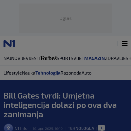
Oglas
NAJNOVIJE
VIJESTI
SPORT
SVIJET
MAGAZIN
ZDRAVLJE
S
Lifestyle
Nauka
Tehnologija
Razonoda
Auto
Bill Gates tvrdi: Umjetna
inteligencija dolazi po ova dva
zanimanja
1
N1 Info
TEHNOLOGIJA
|
16. apr. 2025. 16:10
|
|