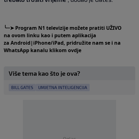
╰
┈➤
Program N1 televizije možete pratiti UŽIVO
na
ovom linku
kao i putem aplikacija
za
An
droid
|
iPhone/iPad,
pridružite nam se i na
WhatsApp kanalu klikom
ovdje
Više tema kao što je ova?
BILL GATES
UMJETNA INTELIGENCIJA
Oglas