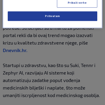
Prikaži svrhe
Pad broja stručnjaka dolazi u vrijeme kada sve
Prihvatam
starija populacija ima rastuće zdravstvene
potrebe. Stručnjaci su u martu za pomenuti
portal rekli da bi ovaj trend mogao izazvati
krizu u kvalitetu zdravstvene njege, piše
Dnevnik.hr.
Startupi u zdravstvu, kao što su Suki, Tennr i
Zephyr AI, razvijaju AI sisteme koji
automatizuju zadatke poput vođenja
medicinskih bilješki i naplate, što može
umanjiti iscrpljenost kod medicinskog osoblja.