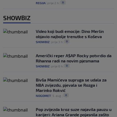
0
REGIJA
|
prije 2 h
|
SHOWBIZ
Video koji budi emocije: Dino Merlin
objavio najbolje trenutke s Koševa
0
SHOWBIZ
|
prije 3 h
|
Američki reper A$AP Rocky potvrdio da
Rihanna radi na novim pjesmama
0
SHOWBIZ
|
prije 6 h
|
Bivša Mamićeva supruga se udala za
NBA zvijezdu, pjevala se Rozga i
Marinko Rokvić
0
NOGOMET
|
5. aug.
|
Pop zvijezda kroz suze najavila pauzu u
karijeri: Ariana Grande pojasnila zašto