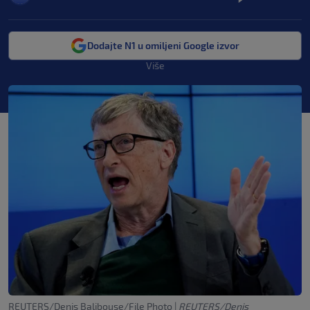
Dodajte N1 u omiljeni Google izvor
Više
REUTERS/Denis Balibouse/File Photo
|
REUTERS/Denis