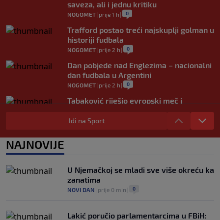
saveza, ali i jednu kritiku
0
NOGOMET
|
prije 1 h
|
Trafford postao treći najskuplji golman u
historiji fudbala
0
NOGOMET
|
prije 2 h
|
Dan pobjede nad Englezima – nacionalni
dan fudbala u Argentini
0
NOGOMET
|
prije 2 h
|
Tabaković riješio evropski meč i
Salzburgu donio pobjedu (VIDEO)
Idi na Sport
0
NOGOMET
|
6. aug.
|
Allah, Allah, Allah, Allah… Mohamed
NAJNOVIJE
Salah! (VIDEO)
0
NOGOMET
|
6. aug.
|
U Njemačkoj se mladi sve više okreću ka
zanatima
0
NOVI DAN
|
prije 0 min
|
Lakić poručio parlamentarcima u FBiH: