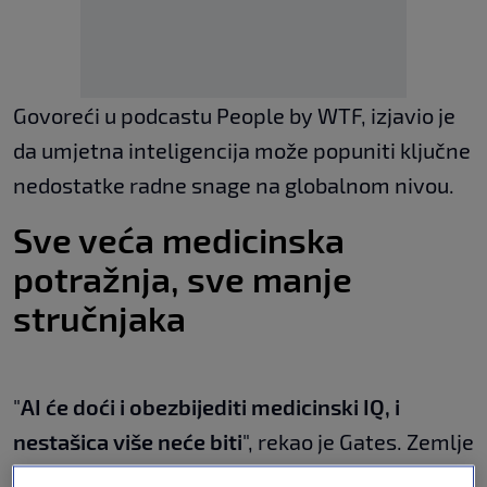
Govoreći u podcastu People by WTF, izjavio je
da umjetna inteligencija može popuniti ključne
nedostatke radne snage na globalnom nivou.
Sve veća medicinska
potražnja, sve manje
stručnjaka
"
AI će doći i obezbijediti medicinski IQ, i
nestašica više neće biti
", rekao je Gates. Zemlje
poput onih u Africi i Indiji, koje se dugo