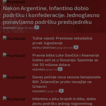
Nakon Argentine, Infantino dobio
podršku i konfederacije: Jednoglasno
ponavljamo podršku predsjedniku
0
NOGOMET
|
prije 12 min
|
Tužne vijesti: Preminuo nekadašnji
prvak Jugoslavije
0
OSTALI SPORTOVI
|
prije 33 min
|
Pravna bitka Luke Dončića i Anamarije
Goltes seli se u Sloveniju: Spominje se
čak 50 miliona dolara
0
KOŠARKA
|
prije 1 h
|
Danas počinje nova sezona šampionata
BiH: Željezničar protiv novajlije na
Grbavici
0
NOGOMET
|
prije 1 h
|
Infantino u jeku brojnih kritika, dobio
javnu podršku jednog nogometnog