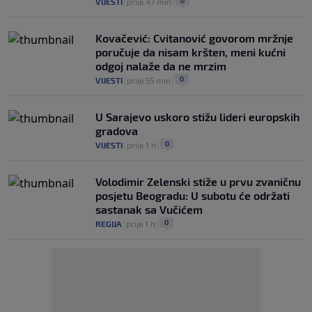
VIJESTI
|
prije 47 min
|
Kovačević: Cvitanović govorom mržnje
poručuje da nisam kršten, meni kućni
odgoj nalaže da ne mrzim
0
VIJESTI
|
prije 55 min
|
U Sarajevo uskoro stižu lideri europskih
gradova
0
VIJESTI
|
prije 1 h
|
Volodimir Zelenski stiže u prvu zvaničnu
posjetu Beogradu: U subotu će održati
sastanak sa Vučićem
0
REGIJA
|
prije 1 h
|