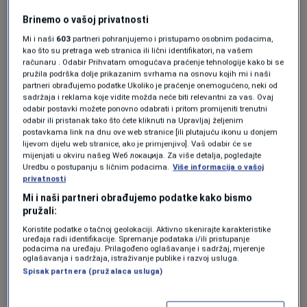
suočavaju s ovim problemima, mogle bi imati
Brinemo o vašoj privatnosti
ogromne koristi. Ni Sjedinjene Američke
Mi i naši
603
partneri pohranjujemo i pristupamo osobnim podacima,
kao što su pretraga web stranica ili lični identifikatori, na vašem
Države nisu izuzete.
računaru . Odabir Prihvatam omogućava praćenje tehnologije kako bi se
pružila podrška dolje prikazanim svrhama na osnovu kojih mi i naši
Prema izvještaju Udruženja američkih
partneri obrađujemo podatke Ukoliko je praćenje onemogućeno, neki od
sadržaja i reklama koje vidite možda neće biti relevantni za vas. Ovaj
medicinskih fakulteta iz 2023. godine, do 2036.
odabir postavki možete ponovno odabrati i pritom promijeniti trenutni
odabir ili pristanak tako što ćete kliknuti na Upravljaj željenim
SAD bi se mogao suočiti s manjkom od čak
postavkama link na dnu ove web stranice [ili plutajuću ikonu u donjem
86.000 ljekara.
lijevom dijelu web stranice, ako je primjenjivo]. Vaš odabir će se
mijenjati u okviru našeg Wеб локација. Za više detalja, pogledajte
Uredbu o postupanju s ličnim podacima.
Više informacija o vašoj
privatnosti
Michael Dill, direktor istraživanja u tom
Mi i naši partneri obrađujemo podatke kako bismo
udruženju, rekao je za Business Insider da SAD
pružali:
Koristite podatke o tačnoj geolokaciji. Aktivno skenirajte karakteristike
treba stotine hiljada ljekara kako bi svi građani,
uređaja radi identifikacije. Spremanje podataka i/ili pristupanje
podacima na uređaju. Prilagođeno oglašavanje i sadržaj, mjerenje
uključujući manjine, one bez zdravstvenog
oglašavanja i sadržaja, istraživanje publike i razvoj usluga.
Spisak partnera (pružalaca usluga)
osiguranja i stanovnike ruralnih područja, imali
pristup istoj zdravstvenoj zaštiti.