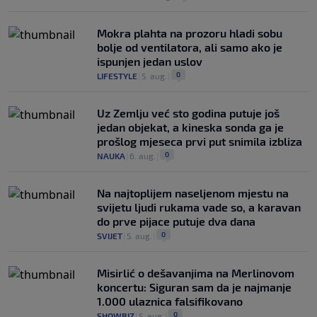
Mokra plahta na prozoru hladi sobu
bolje od ventilatora, ali samo ako je
ispunjen jedan uslov
0
LIFESTYLE
|
5. aug.
|
Uz Zemlju već sto godina putuje još
jedan objekat, a kineska sonda ga je
prošlog mjeseca prvi put snimila izbliza
0
NAUKA
|
6. aug.
|
Na najtoplijem naseljenom mjestu na
svijetu ljudi rukama vade so, a karavan
do prve pijace putuje dva dana
0
SVIJET
|
5. aug.
|
Misirlić o dešavanjima na Merlinovom
koncertu: Siguran sam da je najmanje
1.000 ulaznica falsifikovano
0
SHOWBIZ
|
5. aug.
|