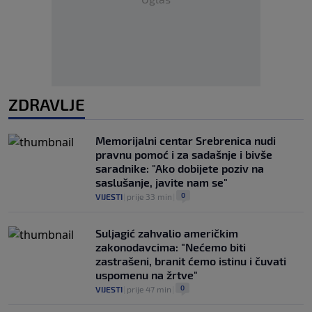
ZDRAVLJE
Memorijalni centar Srebrenica nudi
pravnu pomoć i za sadašnje i bivše
saradnike: "Ako dobijete poziv na
saslušanje, javite nam se"
0
VIJESTI
|
prije 33 min
|
Suljagić zahvalio američkim
zakonodavcima: "Nećemo biti
zastrašeni, branit ćemo istinu i čuvati
uspomenu na žrtve"
0
VIJESTI
|
prije 47 min
|