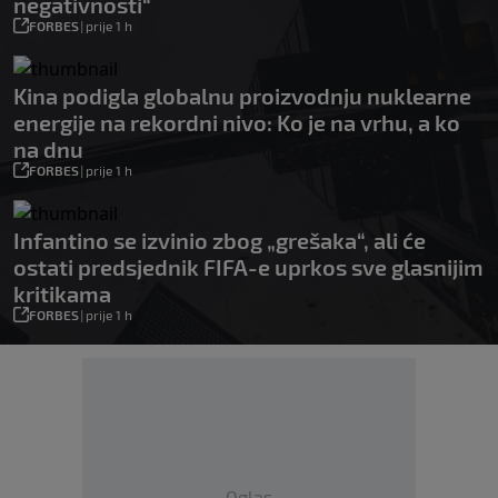
negativnosti“
FORBES
|
prije 1 h
Kina podigla globalnu proizvodnju nuklearne
energije na rekordni nivo: Ko je na vrhu, a ko
na dnu
FORBES
|
prije 1 h
Infantino se izvinio zbog „grešaka“, ali će
ostati predsjednik FIFA-e uprkos sve glasnijim
kritikama
FORBES
|
prije 1 h
Oglas