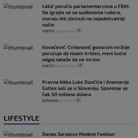
Lakić poručio parlamentarcima u FBiH:
Ne igrajte se sa sudbinama rudara,
moraju biti zbrinuti na najadekvatniji
način
0
VIJESTI
|
prije 6 min
|
Kovačević: Cvitanović govorom mržnje
poručuje da nisam kršten, meni kućni
odgoj nalaže da ne mrzim
0
VIJESTI
|
prije 55 min
|
Pravna bitka Luke Dončića i Anamarije
Goltes seli se u Sloveniju: Spominje se
čak 50 miliona dolara
0
KOŠARKA
|
prije 1 h
|
LIFESTYLE
Danas Sarajevo Modest Fashion