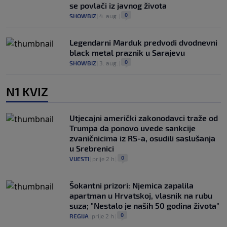
se povlači iz javnog života
0
SHOWBIZ
|
4. aug.
|
Legendarni Marduk predvodi dvodnevni
black metal praznik u Sarajevu
0
SHOWBIZ
|
3. aug.
|
N1 KVIZ
Utjecajni američki zakonodavci traže od
Trumpa da ponovo uvede sankcije
zvaničnicima iz RS-a, osudili saslušanja
u Srebrenici
0
VIJESTI
|
prije 2 h
|
Šokantni prizori: Njemica zapalila
apartman u Hrvatskoj, vlasnik na rubu
suza; "Nestalo je naših 50 godina života"
0
REGIJA
|
prije 2 h
|