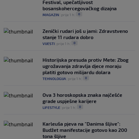
Festival, upečatljivost
bosanskohercegovačkog dizajna
0
MAGAZIN
|
prije 1 h
|
Zenički rudari još u jami: Zdravstveno
stanje 11 rudara dobro
0
VIJESTI
|
prije 1 h
|
Historijska presuda protiv Mete: Zbog
ugrožavanja zdravlja djece moraju
platiti gotovo milijardu dolara
0
TEHNOLOGIJA
|
prije 1 h
|
Ova 3 horoskopska znaka najčešće
grade uspješne karijere
0
LIFESTYLE
|
prije 1 h
|
Karleuša pjeva na "Danima šljive":
Budžet manifestacije gotovo kao 200
tona šljive