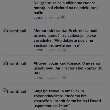
Ne igrajte se sa sudbinama rudara,
moraju biti zbrinuti na najadekvatniji
način
0
VIJESTI
|
prije 6 min
|
Memorijalni centar Srebrenica nudi
pravnu pomoć i za sadašnje i bivše
saradnike: "Ako dobijete poziv na
saslušanje, javite nam se"
0
VIJESTI
|
prije 33 min
|
Aktivan požar kod Konjica: U gašenju
učestvovali Air Tractor i helikopter OS
BiH
0
VIJESTI
|
prije 41 min
|
Suljagić zahvalio američkim
zakonodavcima: "Nećemo biti
zastrašeni, branit ćemo istinu i čuvati
uspomenu na žrtve"
0