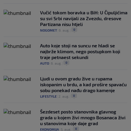
Vučić tokom boravka u BiH: U Čipuljićima
su svi Srbi navijali za Zvezdu, dresove
Partizana nisu htjeli
0
NOGOMET
|
6. aug.
|
Auto koje stoji na suncu ne hladi se
najbrže klimom, nego postupkom koji
traje petnaest sekundi
0
AUTO
|
6. aug.
|
Ljudi u ovom gradu žive u rupama
iskopanim u brdu, a kad prošire spavaću
sobu ponekad nađu drago kamenje
0
LIFESTYLE
|
2. aug.
|
Šezdeset posto stanovnika glavnog
grada u kojem živi mnogo Bosanaca živi
u stanovima koje daje grad
0
EKONOMIJA
|
5. aug.
|