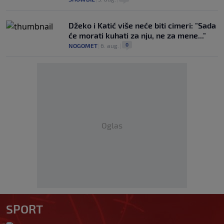
Džeko i Katić više neće biti cimeri: "Sada
će morati kuhati za nju, ne za mene..."
0
NOGOMET
|
6. aug.
|
Oglas
SPORT