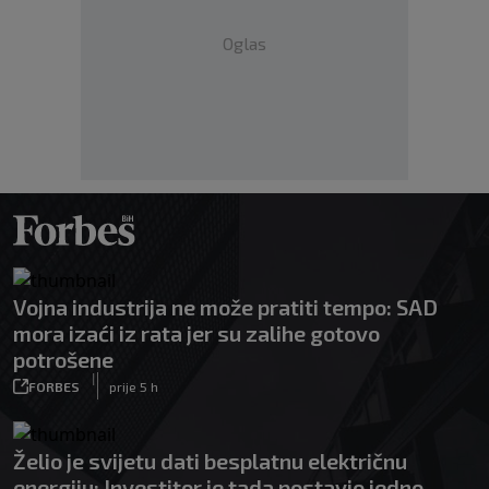
Oglas
Vojna industrija ne može pratiti tempo: SAD
mora izaći iz rata jer su zalihe gotovo
potrošene
|
FORBES
prije 5 h
Želio je svijetu dati besplatnu električnu
energiju: Investitor je tada postavio jedno