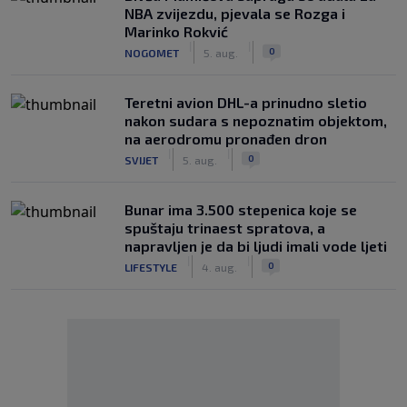
NBA zvijezdu, pjevala se Rozga i
Marinko Rokvić
|
|
0
NOGOMET
5. aug.
Teretni avion DHL-a prinudno sletio
nakon sudara s nepoznatim objektom,
na aerodromu pronađen dron
|
|
0
SVIJET
5. aug.
Bunar imа 3.500 stepenica koje se
spuštaju trinaest spratova, a
napravljen je da bi ljudi imali vode ljeti
|
|
0
LIFESTYLE
4. aug.