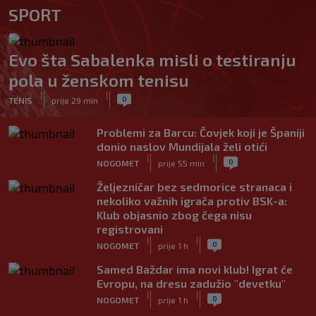
SPORT
Evo šta Sabalenka misli o testiranju
pola u ženskom tenisu
|
|
0
TENIS
prije 29 min
Problemi za Barcu: Čovjek koji je Španiji
donio naslov Mundijala želi otići
|
|
0
NOGOMET
prije 55 min
Željezničar bez sedmorice stranaca i
nekoliko važnih igrača protiv BSK-a:
Klub objasnio zbog čega nisu
registrovani
|
|
0
NOGOMET
prije 1 h
Samed Baždar ima novi klub! Igrat će
Evropu, na dresu zadužio "devetku"
|
|
0
NOGOMET
prije 1 h