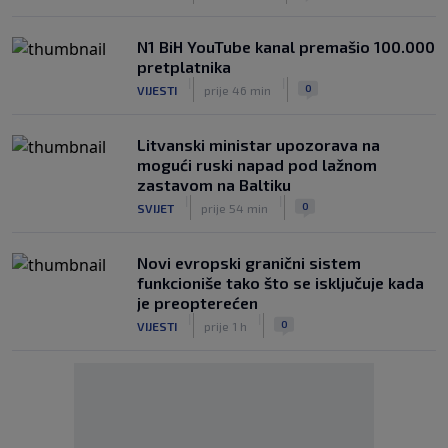
N1 BiH YouTube kanal premašio 100.000
pretplatnika
|
|
0
VIJESTI
prije 46 min
Litvanski ministar upozorava na
mogući ruski napad pod lažnom
zastavom na Baltiku
|
|
0
SVIJET
prije 54 min
Novi evropski granični sistem
funkcioniše tako što se isključuje kada
je preopterećen
|
|
0
VIJESTI
prije 1 h