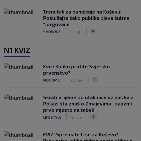
Trenutak za pamćenje na Koševu:
Poslušajte kako publika pjeva kultne
"Jorgovane"
|
|
0
SHOWBIZ
2. aug.
N1 KVIZ
Kviz: Koliko pratite Svjetsko
prvenstvo?
|
|
1
NOGOMET
22. jun.
Skrati vrijeme do utakmice uz naš kviz:
Pokaži šta znaš o Zmajevima i zauzmi
prvo mjesto na tabeli
|
|
1
LIFESTYLE
12. jun.
KVIZ: Spremate li se za Koševo?
Provjerite koliko dobro znate stihove