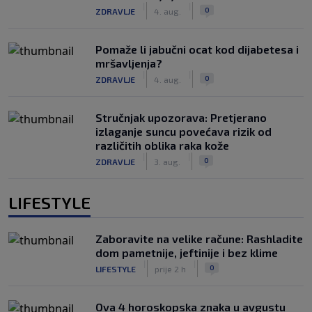
|
|
0
ZDRAVLJE
4. aug.
Pomaže li jabučni ocat kod dijabetesa i
mršavljenja?
|
|
0
ZDRAVLJE
4. aug.
Stručnjak upozorava: Pretjerano
izlaganje suncu povećava rizik od
različitih oblika raka kože
|
|
0
ZDRAVLJE
3. aug.
LIFESTYLE
Zaboravite na velike račune: Rashladite
dom pametnije, jeftinije i bez klime
|
|
0
LIFESTYLE
prije 2 h
Ova 4 horoskopska znaka u avgustu