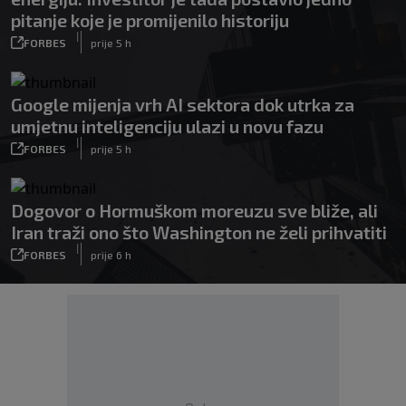
pitanje koje je promijenilo historiju
|
FORBES
prije 5 h
Google mijenja vrh AI sektora dok utrka za
umjetnu inteligenciju ulazi u novu fazu
|
FORBES
prije 5 h
Dogovor o Hormuškom moreuzu sve bliže, ali
Iran traži ono što Washington ne želi prihvatiti
|
FORBES
prije 6 h