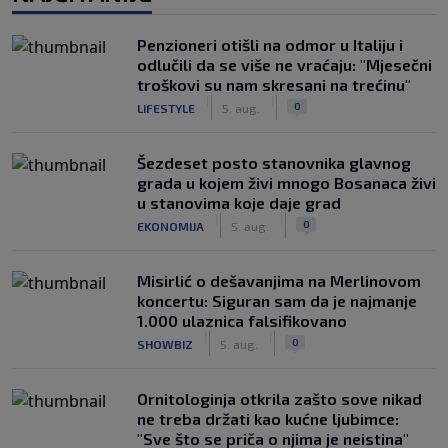
Penzioneri otišli na odmor u Italiju i
odlučili da se više ne vraćaju: "Mjesečni
troškovi su nam skresani na trećinu"
|
|
0
LIFESTYLE
5. aug.
Šezdeset posto stanovnika glavnog
grada u kojem živi mnogo Bosanaca živi
u stanovima koje daje grad
|
|
0
EKONOMIJA
5. aug.
Misirlić o dešavanjima na Merlinovom
koncertu: Siguran sam da je najmanje
1.000 ulaznica falsifikovano
|
|
0
SHOWBIZ
5. aug.
Ornitologinja otkrila zašto sove nikad
ne treba držati kao kućne ljubimce:
"Sve što se priča o njima je neistina"