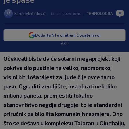
0
Faruk Međedović
TEHNOLOGIJA
|
10. jun. 2026. 16:40
|
|
Dodajte N1 u omiljeni Google izvor
Više
Očekivali biste da će solarni megaprojekt koji
pokriva dio pustinje na velikoj nadmorskoj
visini biti loša vijest za ljude čije ovce tamo
pasu. Ograditi zemljište, instalirati nekoliko
miliona panela, premjestiti lokalno
stanovništvo negdje drugdje: to je standardni
priručnik za bilo šta komunalnih razmjera. Ono
što se dešava u kompleksu Talatan u Qinghaiju,