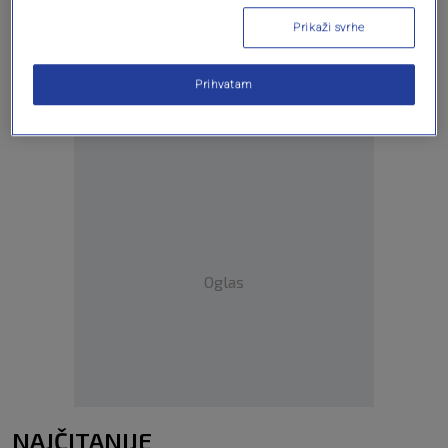
Prikaži svrhe
Oglas
Prihvatam
Oglas
NAJČITANIJE