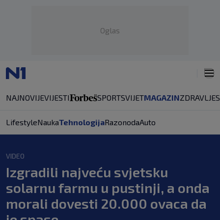
Oglas
NAJNOVIJE
VIJESTI
SPORT
SVIJET
MAGAZIN
ZDRAVLJE
Lifestyle
Nauka
Tehnologija
Razonoda
Auto
VIDEO
Izgradili najveću svjetsku
solarnu farmu u pustinji, a onda
morali dovesti 20.000 ovaca da
je spase