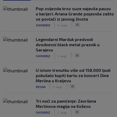
Pop zvijezda kroz suze najavila pauzu
u karijeri: Ariana Grande pojasnila zašto
se povlači iz javnog života
|
|
0
SHOWBIZ
4. aug.
Legendarni Marduk predvodi
dvodnevni black metal praznik u
Sarajevu
|
|
0
SHOWBIZ
3. aug.
U istom trenutku više od 158.000 ljudi
pokušalo kupiti kartu za koncert Dine
Merlina u Kraljevu
|
|
0
REGIJA
3. aug.
Tri noći za pamćenje: Završena
Merlinova magija na Koševu
|
|
0
SHOWBIZ
2. aug.