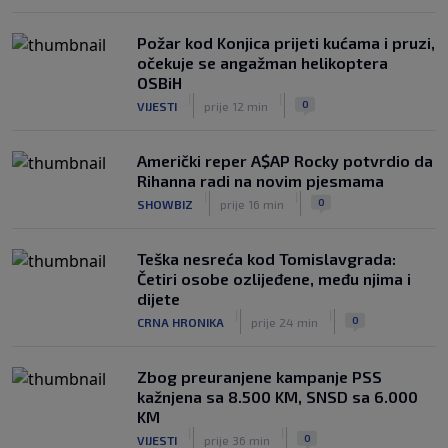
|
|
0
NOGOMET
prije 2 h
Požar kod Konjica prijeti kućama i pruzi,
očekuje se angažman helikoptera
OSBiH
|
|
0
VIJESTI
prije 12 min
Američki reper A$AP Rocky potvrdio da
Rihanna radi na novim pjesmama
|
|
0
SHOWBIZ
prije 16 min
Teška nesreća kod Tomislavgrada:
Četiri osobe ozlijeđene, među njima i
dijete
|
|
0
CRNA HRONIKA
prije 24 min
Zbog preuranjene kampanje PSS
kažnjena sa 8.500 KM, SNSD sa 6.000
KM
|
|
0
VIJESTI
prije 36 min