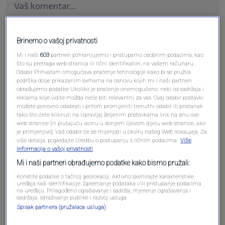
Brinemo o vašoj privatnosti
Mi i naši
603
partneri pohranjujemo i pristupamo osobnim podacima, kao
što su pretraga web stranica ili lični identifikatori, na vašem računaru .
Pošalji
Odabir Prihvatam omogućava praćenje tehnologije kako bi se pružila
podrška dolje prikazanim svrhama na osnovu kojih mi i naši partneri
obrađujemo podatke Ukoliko je praćenje onemogućeno, neki od sadržaja i
reklama koje vidite možda neće biti relevantni za vas. Ovaj odabir postavki
možete ponovno odabrati i pritom promijeniti trenutni odabir ili pristanak
tako što ćete kliknuti na Upravljaj željenim postavkama link na dnu ove
web stranice [ili plutajuću ikonu u donjem lijevom dijelu web stranice, ako
Pošalji komentar
je primjenjivo]. Vaš odabir će se mijenjati u okviru našeg Wеб локација. Za
više detalja, pogledajte Uredbu o postupanju s ličnim podacima.
Više
informacija o vašoj privatnosti
Mi i naši partneri obrađujemo podatke kako bismo pružali:
Koristite podatke o tačnoj geolokaciji. Aktivno skenirajte karakteristike
uređaja radi identifikacije. Spremanje podataka i/ili pristupanje podacima
na uređaju. Prilagođeno oglašavanje i sadržaj, mjerenje oglašavanja i
sadržaja, istraživanje publike i razvoj usluga.
Spisak partnera (pružalaca usluga)