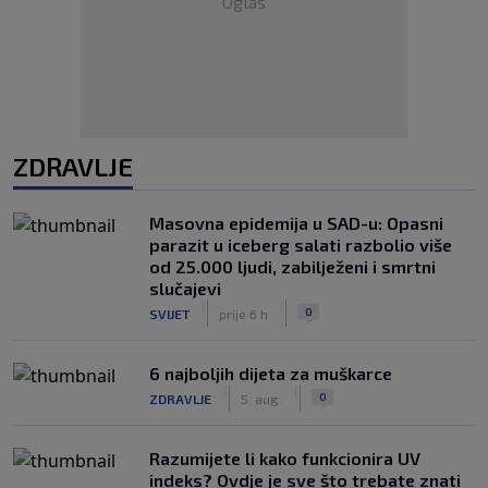
Oglas
ZDRAVLJE
Masovna epidemija u SAD-u: Opasni
parazit u iceberg salati razbolio više
od 25.000 ljudi, zabilježeni i smrtni
slučajevi
|
|
0
SVIJET
prije 6 h
6 najboljih dijeta za muškarce
|
|
0
ZDRAVLJE
5. aug.
Razumijete li kako funkcionira UV
indeks? Ovdje je sve što trebate znati