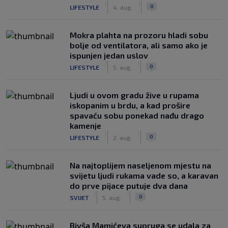
|
|
0
LIFESTYLE
4. aug.
Mokra plahta na prozoru hladi sobu
bolje od ventilatora, ali samo ako je
ispunjen jedan uslov
|
|
0
LIFESTYLE
5. aug.
Ljudi u ovom gradu žive u rupama
iskopanim u brdu, a kad prošire
spavaću sobu ponekad nađu drago
kamenje
|
|
0
LIFESTYLE
2. aug.
Na najtoplijem naseljenom mjestu na
svijetu ljudi rukama vade so, a karavan
do prve pijace putuje dva dana
|
|
0
SVIJET
5. aug.
Bivša Mamićeva supruga se udala za