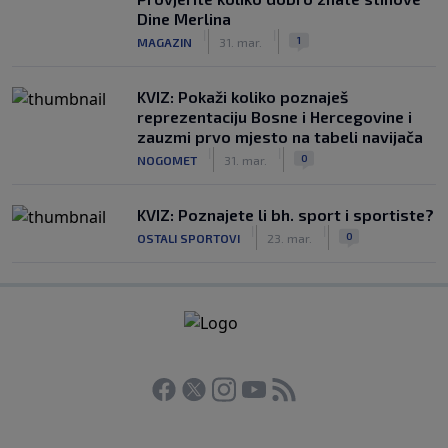
Dine Merlina
|
|
1
MAGAZIN
31. mar.
KVIZ: Pokaži koliko poznaješ
reprezentaciju Bosne i Hercegovine i
zauzmi prvo mjesto na tabeli navijača
|
|
0
NOGOMET
31. mar.
KVIZ: Poznajete li bh. sport i sportiste?
|
|
0
OSTALI SPORTOVI
23. mar.