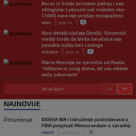
Borac iz Srbije privukao pažnju i van
oktagona: Luksuzni sat vrijedan oko
17.000 eura nije prošao nezapaženo
|
|
0
MMA
prije 1 h
Novi detalji slučaja Dončić: Slovenski
mediji tvrde da bivša zaručnica nije
povukla tužbu bez razloga
|
|
0
KOŠARKA
prije 1 h
Mario Hezonja se oprostio od Reala:
"Odlazim iz svog doma, ali vas nikada
neću zaboraviti"
|
|
0
KOŠARKA
prije 1 h
Idi na Sport
Pjanić otkrio da je Alajbegović imao
bogatije ponude: "Ipak, Juve je uvijek
NAJNOVIJE
Juve"
|
|
0
NOGOMET
prije 2 h
IDDEEA BiH i Udruženje poslodavaca u
Poznato gdje će Sarajevo dočekati
FBiH potpisali Memorandum o saradnji
ekipu Radnika, određene i sudije prvog
|
|
0
VIJESTI
prije 5 min
kola šampionata BiH