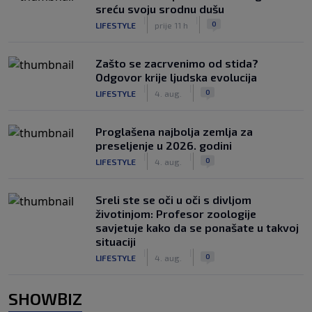
sreću svoju srodnu dušu
|
|
0
LIFESTYLE
prije 11 h
Zašto se zacrvenimo od stida?
Odgovor krije ljudska evolucija
|
|
0
LIFESTYLE
4. aug.
Proglašena najbolja zemlja za
preseljenje u 2026. godini
|
|
0
LIFESTYLE
4. aug.
Sreli ste se oči u oči s divljom
životinjom: Profesor zoologije
savjetuje kako da se ponašate u takvoj
situaciji
|
|
0
LIFESTYLE
4. aug.
SHOWBIZ