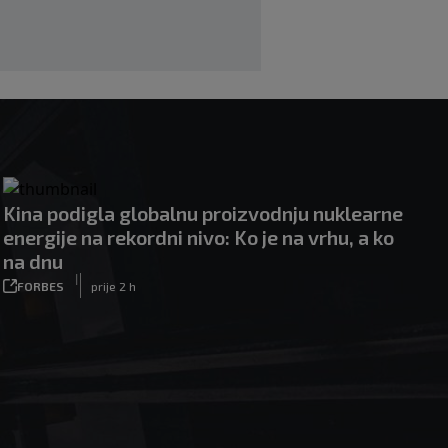
Kina podigla globalnu proizvodnju nuklearne
energije na rekordni nivo: Ko je na vrhu, a ko
na dnu
|
FORBES
prije 2 h