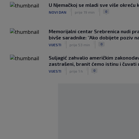
U Njemačkoj se mladi sve više okreću 
|
|
0
NOVI DAN
prije 19 min
Memorijalni centar Srebrenica nudi pr
bivše saradnike: "Ako dobijete poziv na
|
|
0
VIJESTI
prije 53 min
Suljagić zahvalio američkim zakonoda
zastrašeni, branit ćemo istinu i čuvat
|
|
0
VIJESTI
prije 1 h