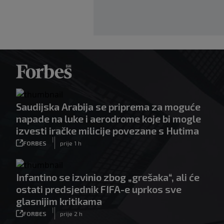
Saudijska Arabija se priprema za moguće
napade na luke i aerodrome koje bi mogle
izvesti iračke milicije povezane s Hutima
|
FORBES
prije 1 h
Infantino se izvinio zbog „grešaka“, ali će
ostati predsjednik FIFA-e uprkos sve
glasnijim kritikama
|
FORBES
prije 2 h