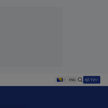
N1 TV
ENG