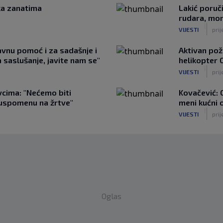
ka zanatima
Lakić poruč
rudara, mora
|
VIJESTI
prij
avnu pomoć i za sadašnje i
Aktivan pož
 saslušanje, javite nam se"
helikopter 
|
VIJESTI
prij
vcima: "Nećemo biti
Kovačević: 
i uspomenu na žrtve"
meni kućni 
|
VIJESTI
prij
Oglas