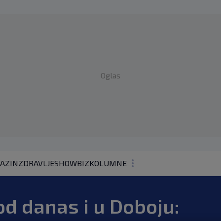
Oglas
AZIN
ZDRAVLJE
SHOWBIZ
KOLUMNE
od danas i u Doboju:
PODCAST