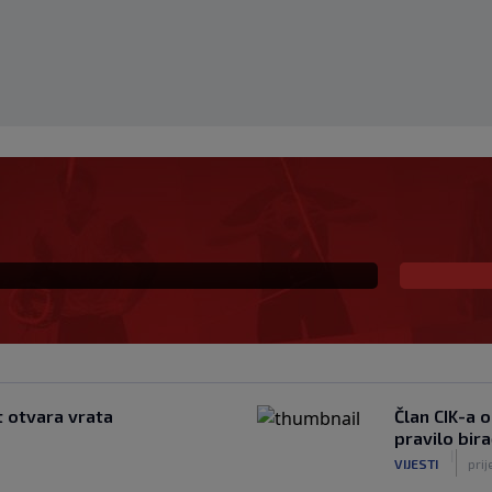
obio podršku i
 ponavljamo podršku
t otvara vrata
Član CIK-a 
pravilo bir
|
VIJESTI
prij