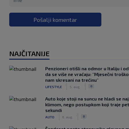
Pošalji komentar
NAJČITANIJE
Penzioneri otišli na odmor u Italiju i odl
da se više ne vraćaju: "Mjesečni troško
nam skresani na trećinu"
|
|
0
LIFESTYLE
5. aug.
Auto koje stoji na suncu ne hladi se na
klimom, nego postupkom koji traje pe
sekundi
|
|
0
AUTO
6. aug.
Šezdeset posto stanovnika glavnog g