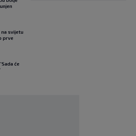
punjen
na svijetu
o prve
 "Sada će
"