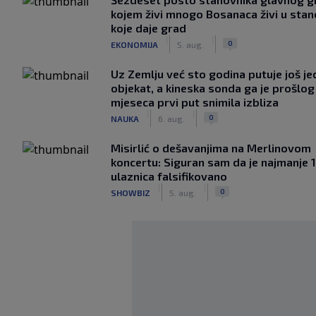
kojem živi mnogo Bosanaca živi u sta
koje daje grad
|
|
0
EKONOMIJA
5. aug.
Uz Zemlju već sto godina putuje još j
objekat, a kineska sonda ga je prošlog
mjeseca prvi put snimila izbliza
|
|
0
NAUKA
6. aug.
Misirlić o dešavanjima na Merlinovom
koncertu: Siguran sam da je najmanje 
ulaznica falsifikovano
|
|
0
SHOWBIZ
5. aug.