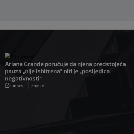
Ariana Grande poručuje da njena predstojeća
pauza „nije ishitrena“ niti je „posljedica
negativnosti“
|
FORBES
prije 1 h