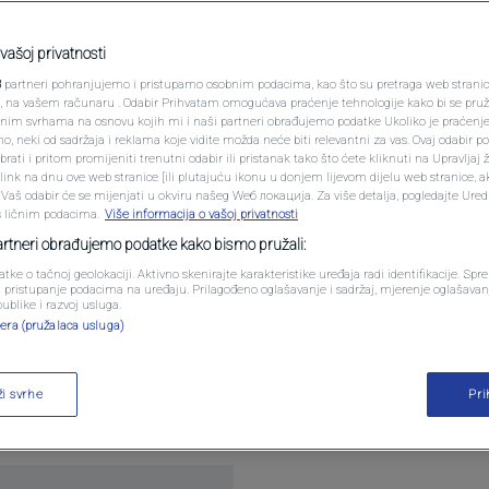
N1 SPECIJAL
je, njegu i
FENOMENI
vašoj privatnosti
3
partneri pohranjujemo i pristupamo osobnim podacima, kao što su pretraga web stranica 
NEISTRAŽENO
ri, na vašem računaru . Odabir Prihvatam omogućava praćenje tehnologije kako bi se pruž
anim svrhama na osnovu kojih mi i naši partneri obrađujemo podatke Ukoliko je praćenj
tara
 neki od sadržaja i reklama koje vidite možda neće biti relevantni za vas. Ovaj odabir p
VIRALNO
ati i pritom promijeniti trenutni odabir ili pristanak tako što ćete kliknuti na Upravljaj 
ink na dnu ove web stranice [ili plutajuću ikonu u donjem lijevom dijelu web stranice, a
FOTO
. Vaš odabir će se mijenjati u okviru našeg Wеб локација. Za više detalja, pogledajte Ure
s ličnim podacima.
Više informacija o vašoj privatnosti
PROMO
partneri obrađujemo podatke kako bismo pružali:
atke o tačnoj geolokaciji. Aktivno skenirajte karakteristike uređaja radi identifikacije. Sp
VIDEO
li pristupanje podacima na uređaju. Prilagođeno oglašavanje i sadržaj, mjerenje oglašavanj
publike i razvoj usluga.
alth & Beauty koncepta u Tropic centru Banja Luka
era (pružalaca usluga)
pic marketu Doboj. Riječ je o konceptu koji na jed
ja i svakodnevne brige o sebi, kroz moderan i preg
ži svrhe
Pr
vikama.
Pročitaj više