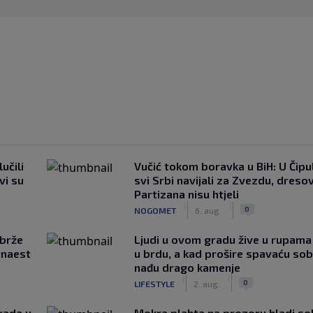
učili
Vučić tokom boravka u BiH: U Čipul
vi su
svi Srbi navijali za Zvezdu, dreso
Partizana nisu htjeli
|
|
0
NOGOMET
6. aug.
jbrže
Ljudi u ovom gradu žive u rupama
tnaest
u brdu, a kad prošire spavaću so
nađu drago kamenje
|
|
0
LIFESTYLE
2. aug.
rada u
Mokra plahta na prozoru hladi so