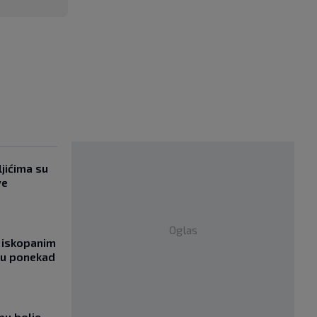
jićima su
ve
Oglas
 iskopanim
bu ponekad
bu bolje