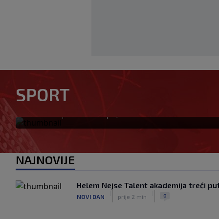
Nakon Argentine, Infantino d
konfederacije: Jednoglasno
SPORT
predsjedniku
|
|
0
NOGOMET
prije 31 min
NAJNOVIJE
Helem Nejse Talent akademija treći pu
|
|
0
NOVI DAN
prije 2 min