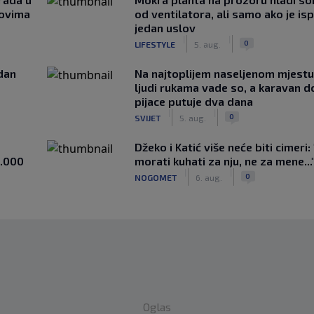
novima
od ventilatora, ali samo ako je is
jedan uslov
|
|
0
LIFESTYLE
5. aug.
edan
Na najtoplijem naseljenom mjestu 
ljudi rukama vade so, a karavan d
pijace putuje dva dana
|
|
0
SVIJET
5. aug.
Džeko i Katić više neće biti cimeri:
1.000
morati kuhati za nju, ne za mene...
|
|
0
NOGOMET
6. aug.
Oglas